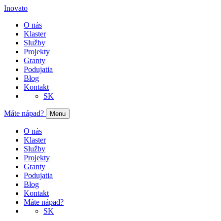
Inovato
O nás
Klaster
Služby
Projekty
Granty
Podujatia
Blog
Kontakt
SK
Máte nápad?
Menu
O nás
Klaster
Služby
Projekty
Granty
Podujatia
Blog
Kontakt
Máte nápad?
SK