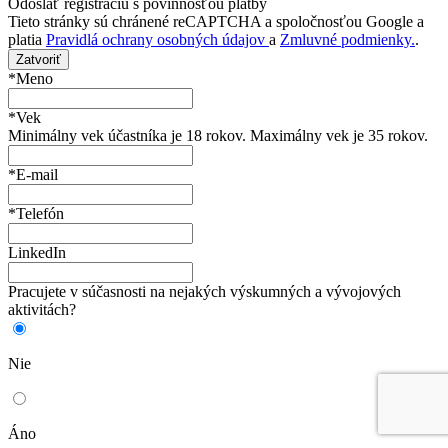
Odoslať registráciu s povinnosťou platby
Tieto stránky sú chránené reCAPTCHA a spoločnosťou Google a
platia
Pravidlá ochrany osobných údajov
a
Zmluvné podmienky.
.
Zatvoriť
*Meno
*Vek
Minimálny vek účastníka je 18 rokov. Maximálny vek je 35 rokov.
*E-mail
*Telefón
LinkedIn
Pracujete v súčasnosti na nejakých výskumných a vývojových
aktivitách?
Nie
Áno