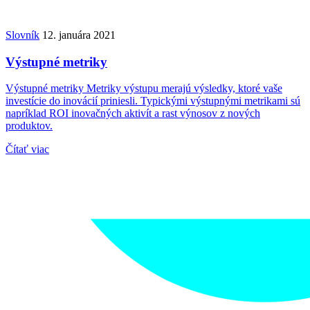
Slovník
12. januára 2021
Výstupné metriky
Výstupné metriky Metriky výstupu merajú výsledky, ktoré vaše
investície do inovácií priniesli. Typickými výstupnými metrikami sú
napríklad ROI inovačných aktivít a rast výnosov z nových
produktov.
Čítať viac