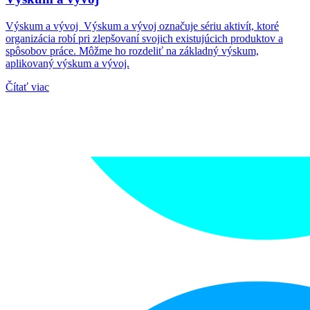
Výskum a vývoj Výskum a vývoj označuje sériu aktivít, ktoré
organizácia robí pri zlepšovaní svojich existujúcich produktov a
spôsobov práce. Môžme ho rozdeliť na základný výskum,
aplikovaný výskum a vývoj.
Čítať viac