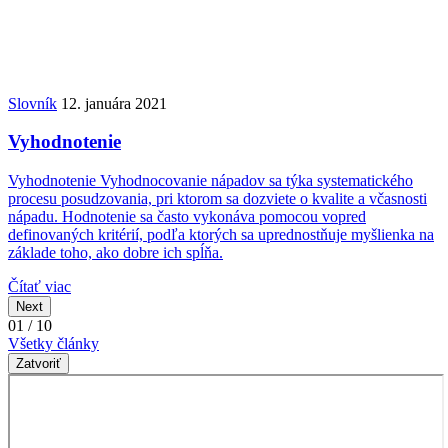
Slovník
12. januára 2021
Vyhodnotenie
Vyhodnotenie Vyhodnocovanie nápadov sa týka systematického
procesu posudzovania, pri ktorom sa dozviete o kvalite a včasnosti
nápadu. Hodnotenie sa často vykonáva pomocou vopred
definovaných kritérií, podľa ktorých sa uprednostňuje myšlienka na
základe toho, ako dobre ich spĺňa.
Čítať viac
Next
01 / 10
Všetky články
Zatvoriť