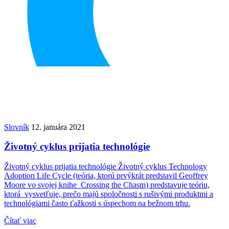
Slovník
12. januára 2021
Životný cyklus prijatia technológie
Životný cyklus prijatia technológie Životný cyklus Technology
Adoption Life Cycle (teória, ktorú prvýkrát predstavil Geoffrey
Moore vo svojej knihe Crossing the Chasm) predstavuje teóriu,
ktorá vysvetľuje, prečo majú spoločnosti s rušivými produktmi a
technológiami často ťažkosti s úspechom na bežnom trhu.
Čítať viac