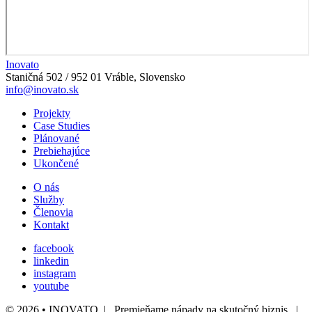
Inovato
Staničná 502 / 952 01 Vráble, Slovensko
info@inovato.sk
Projekty
Case Studies
Plánované
Prebiehajúce
Ukončené
O nás
Služby
Členovia
Kontakt
facebook
linkedin
instagram
youtube
© 2026 • INOVATO | Premieňame nápady na skutočný biznis |