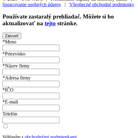
Spracovanie osobných údajov
|
Všeobecné obchodné podmienky
Používate
zastaralý
prehliadač. Môžete si ho
aktualizovať na
tejto
stránke.
Zatvoriť
*Meno
*Priezvisko
*Názov firmy
*Adresa firmy
*IČO
*E-mail
Telefón
Súhlasím s
obchodnými podmienkami