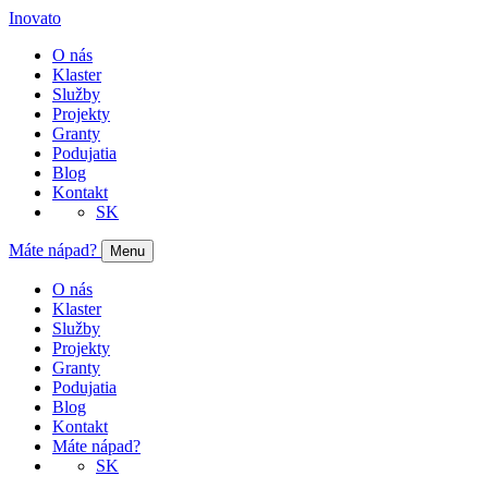
Inovato
O nás
Klaster
Služby
Projekty
Granty
Podujatia
Blog
Kontakt
SK
Máte nápad?
Menu
O nás
Klaster
Služby
Projekty
Granty
Podujatia
Blog
Kontakt
Máte nápad?
SK