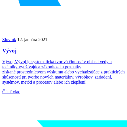
Slovník
12. januára 2021
Vývoj
Vývoj Vývoj je systematická tvorivá činnosť v oblasti vedy a
techniky využívajúca zákonitosti a poznatky
získané prostredníctvom výskumu alebo vychádzajúce z praktických
skúseností pri tvorbe nových materiálov, výrobkov, zariadení,
systémov, metód a procesov alebo ich zlepšení.
Čítať viac