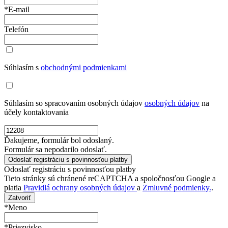
*E-mail
Telefón
Súhlasím s
obchodnými podmienkami
Súhlasím so spracovaním osobných údajov
osobných údajov
na
účely kontaktovania
Ďakujeme, formulár bol odoslaný.
Formulár sa nepodarilo odoslať.
Odoslať registráciu s povinnosťou platby
Tieto stránky sú chránené reCAPTCHA a spoločnosťou Google a
platia
Pravidlá ochrany osobných údajov
a
Zmluvné podmienky.
.
Zatvoriť
*Meno
*Priezvisko