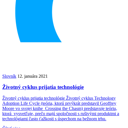
Slovník
12. januára 2021
Životný cyklus prijatia technológie
Životný cyklus prijatia technológie Životný cyklus Technology
Adoption Life Cycle (teória, ktorú prvýkrát predstavil Geoffrey
Moore vo svojej knihe Crossing the Chasm) predstavuje teóriu,
ktorá vysvetľuje, prečo majú spoločnosti s rušivými produktmi a
technológiami často ťažkosti s úspechom na bežnom trhu.