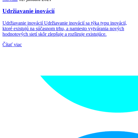
Udržiavanie inovácií
Udržiavanie inovácií Udržiavanie inovácií sa týka typu inovácií,
ktoré existujú na súčasnom trhu, a namiesto vytvárania nových
hodnotových sietí skôr zlepšuje a rozširuje existujúce.
Čítať viac