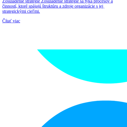
Zosúladenie stratégie Zosúladenie stratégie sa týka procesov a
činností, ktoré spájajú štruktúru a zdroje organizácie s jej
strategickými cieľmi.
Čítať viac