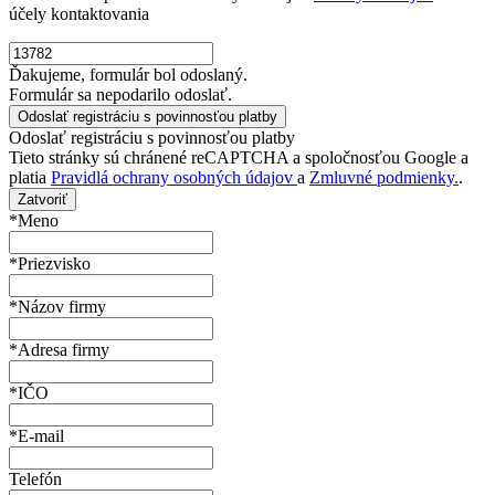
účely kontaktovania
Ďakujeme, formulár bol odoslaný.
Formulár sa nepodarilo odoslať.
Odoslať registráciu s povinnosťou platby
Tieto stránky sú chránené reCAPTCHA a spoločnosťou Google a
platia
Pravidlá ochrany osobných údajov
a
Zmluvné podmienky.
.
Zatvoriť
*Meno
*Priezvisko
*Názov firmy
*Adresa firmy
*IČO
*E-mail
Telefón