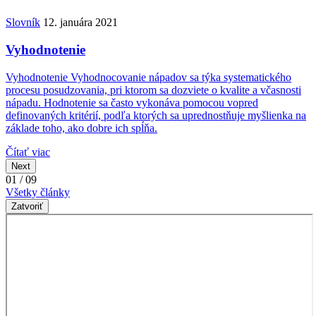
Slovník
12. januára 2021
Vyhodnotenie
Vyhodnotenie Vyhodnocovanie nápadov sa týka systematického
procesu posudzovania, pri ktorom sa dozviete o kvalite a včasnosti
nápadu. Hodnotenie sa často vykonáva pomocou vopred
definovaných kritérií, podľa ktorých sa uprednostňuje myšlienka na
základe toho, ako dobre ich spĺňa.
Čítať viac
Next
01 / 09
Všetky články
Zatvoriť