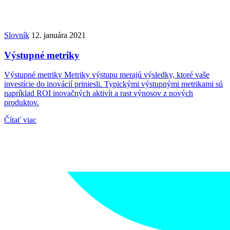
Slovník
12. januára 2021
Výstupné metriky
Výstupné metriky Metriky výstupu merajú výsledky, ktoré vaše
investície do inovácií priniesli. Typickými výstupnými metrikami sú
napríklad ROI inovačných aktivít a rast výnosov z nových
produktov.
Čítať viac