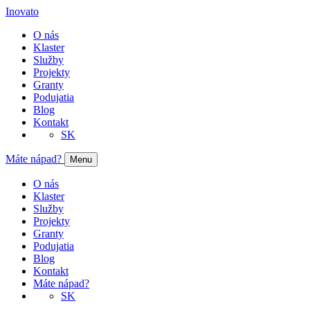
Inovato
O nás
Klaster
Služby
Projekty
Granty
Podujatia
Blog
Kontakt
SK
Máte nápad?
Menu
O nás
Klaster
Služby
Projekty
Granty
Podujatia
Blog
Kontakt
Máte nápad?
SK