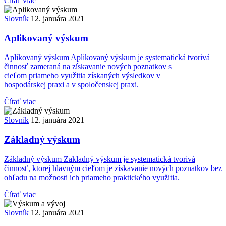
Čítať viac
Slovník
12. januára 2021
Aplikovaný výskum
Aplikovaný výskum Aplikovaný výskum je systematická tvorivá
činnosť zameraná na získavanie nových poznatkov s
cieľom priameho využitia získaných výsledkov v
hospodárskej praxi a v spoločenskej praxi.
Čítať viac
Slovník
12. januára 2021
Základný výskum
Základný výskum Zakladný výskum je systematická tvorivá
činnosť, ktorej hlavným cieľom je získavanie nových poznatkov bez
ohľadu na možnosti ich priameho praktického využitia.
Čítať viac
Slovník
12. januára 2021