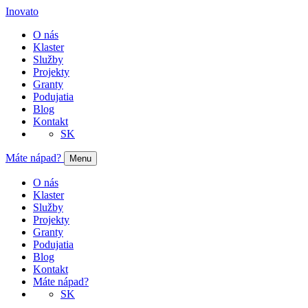
Inovato
O nás
Klaster
Služby
Projekty
Granty
Podujatia
Blog
Kontakt
SK
Máte nápad?
Menu
O nás
Klaster
Služby
Projekty
Granty
Podujatia
Blog
Kontakt
Máte nápad?
SK