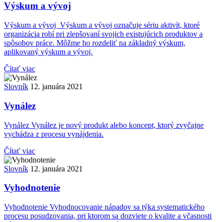
Výskum a vývoj
Výskum a vývoj Výskum a vývoj označuje sériu aktivít, ktoré
organizácia robí pri zlepšovaní svojich existujúcich produktov a
spôsobov práce. Môžme ho rozdeliť na základný výskum,
aplikovaný výskum a vývoj.
Čítať viac
Slovník
12. januára 2021
Vynález
Vynález Vynález je nový produkt alebo koncept, ktorý zvyčajne
vychádza z procesu vynájdenia.
Čítať viac
Slovník
12. januára 2021
Vyhodnotenie
Vyhodnotenie Vyhodnocovanie nápadov sa týka systematického
procesu posudzovania, pri ktorom sa dozviete o kvalite a včasnosti