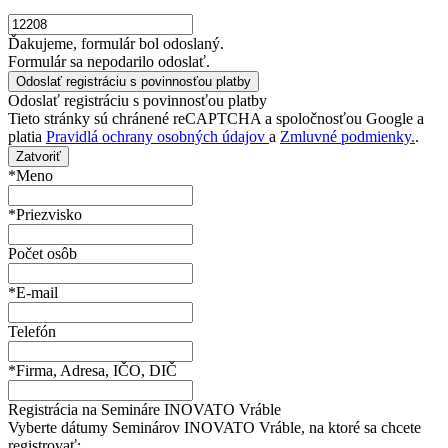
Ďakujeme, formulár bol odoslaný.
Formulár sa nepodarilo odoslať.
Odoslať registráciu s povinnosťou platby
Tieto stránky sú chránené reCAPTCHA a spoločnosťou Google a
platia
Pravidlá ochrany osobných údajov
a
Zmluvné podmienky.
.
Zatvoriť
*Meno
*Priezvisko
Počet osôb
*E-mail
Telefón
*Firma, Adresa, IČO, DIČ
Registrácia na Semináre INOVATO Vráble
Vyberte dátumy Seminárov INOVATO Vráble, na ktoré sa chcete
registrovať: