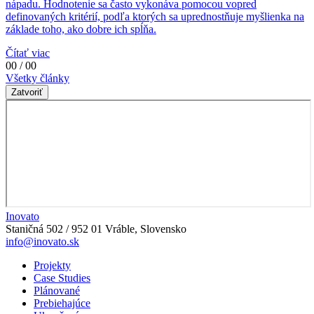
nápadu. Hodnotenie sa často vykonáva pomocou vopred
definovaných kritérií, podľa ktorých sa uprednostňuje myšlienka na
základe toho, ako dobre ich spĺňa.
Čítať viac
00 / 00
Všetky články
Zatvoriť
Inovato
Staničná 502 / 952 01 Vráble, Slovensko
info@inovato.sk
Projekty
Case Studies
Plánované
Prebiehajúce