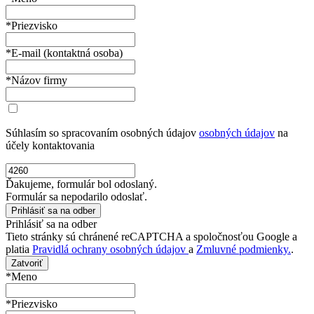
*Priezvisko
*E-mail (kontaktná osoba)
*Názov firmy
Súhlasím so spracovaním osobných údajov
osobných údajov
na
účely kontaktovania
Ďakujeme, formulár bol odoslaný.
Formulár sa nepodarilo odoslať.
Prihlásiť sa na odber
Tieto stránky sú chránené reCAPTCHA a spoločnosťou Google a
platia
Pravidlá ochrany osobných údajov
a
Zmluvné podmienky.
.
Zatvoriť
*Meno
*Priezvisko