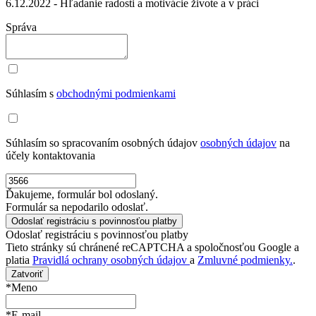
6.12.2022 - Hľadanie radosti a motivácie živote a v práci
Správa
Súhlasím s
obchodnými podmienkami
Súhlasím so spracovaním osobných údajov
osobných údajov
na
účely kontaktovania
Ďakujeme, formulár bol odoslaný.
Formulár sa nepodarilo odoslať.
Odoslať registráciu s povinnosťou platby
Tieto stránky sú chránené reCAPTCHA a spoločnosťou Google a
platia
Pravidlá ochrany osobných údajov
a
Zmluvné podmienky.
.
Zatvoriť
*Meno
*E-mail