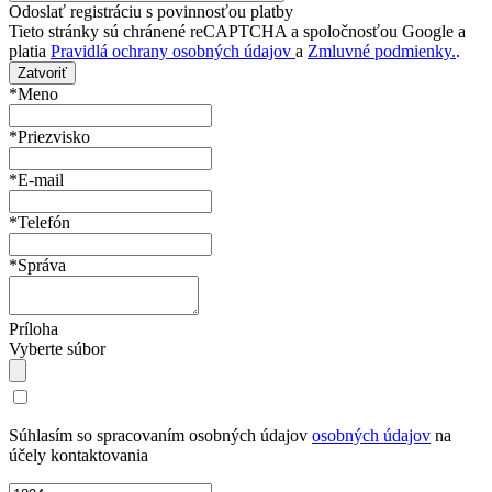
Odoslať registráciu s povinnosťou platby
Tieto stránky sú chránené reCAPTCHA a spoločnosťou Google a
platia
Pravidlá ochrany osobných údajov
a
Zmluvné podmienky.
.
Zatvoriť
*Meno
*Priezvisko
*E-mail
*Telefón
*Správa
Príloha
Vyberte súbor
Súhlasím so spracovaním osobných údajov
osobných údajov
na
účely kontaktovania