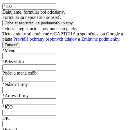
Ďakujeme, formulár bol odoslaný.
Formulár sa nepodarilo odoslať.
Odoslať registráciu s povinnosťou platby
Tieto stránky sú chránené reCAPTCHA a spoločnosťou Google a
platia
Pravidlá ochrany osobných údajov
a
Zmluvné podmienky.
.
Zatvoriť
*Meno
*Priezvisko
Počet a mená osôb
*Názov firmy
*Adresa firmy
*IČO
DIČ
*E-mail