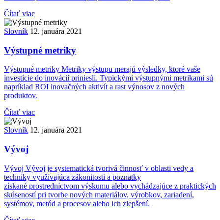
Čítať viac
Slovník
12. januára 2021
Výstupné metriky
Výstupné metriky Metriky výstupu merajú výsledky, ktoré vaše
investície do inovácií priniesli. Typickými výstupnými metrikami sú
napríklad ROI inovačných aktivít a rast výnosov z nových
produktov.
Čítať viac
Slovník
12. januára 2021
Vývoj
Vývoj Vývoj je systematická tvorivá činnosť v oblasti vedy a
techniky využívajúca zákonitosti a poznatky
získané prostredníctvom výskumu alebo vychádzajúce z praktických
skúseností pri tvorbe nových materiálov, výrobkov, zariadení,
systémov, metód a procesov alebo ich zlepšení.