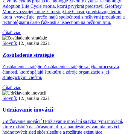
Životný cyklus prijatia technológie Životný cyklus Technology
Adoption Life Cycle (teória, ktorú prvýkrát predstavil Geoffrey
Moore vo svojej knihe Crossing the Chasm) predstavuje teóriu,
ktorá vysvetľuje, prečo majú spoločnosti s rušivými produktmi a
technológiami často ťažkosti s úspechom na bežnom trhu.
Čítať viac
Slovník
12. januára 2021
Zosúladenie stratégie
Zosúladenie stratégie Zosúladenie stratégie sa týka procesov a
činností, ktoré spájajú štruktúru a zdroje organizácie s jej
strategickými cieľmi.
Čítať viac
Slovník
12. januára 2021
Udržiavanie inovácií
Udržiavanie inovácií Udržiavanie inovácií sa týka typu inovácií,
ktoré existujú na súčasnom trhu, a namiesto vytvárania nových
hodnotových sietí skôr zlepšuje a rozširuje existujúce.