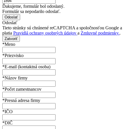
Ďakujeme, formulár bol odoslaný.
Formulár sa nepodarilo odoslať.
Odoslať
Tieto stránky sú chránené reCAPTCHA a spoločnosťou Google a
platia
Pravidlá ochrany osobných údajov
a
Zmluvné podmienky.
.
Zatvoriť
*Meno
*Priezvisko
*E-mail (kontaktná osoba)
*Názov firmy
*Počet zamestnancov
*Presná adresa firmy
*IČO
*DIČ