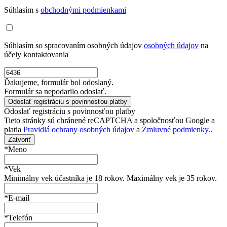
Súhlasím s
obchodnými podmienkami
Súhlasím so spracovaním osobných údajov
osobných údajov
na
účely kontaktovania
Ďakujeme, formulár bol odoslaný.
Formulár sa nepodarilo odoslať.
Odoslať registráciu s povinnosťou platby
Tieto stránky sú chránené reCAPTCHA a spoločnosťou Google a
platia
Pravidlá ochrany osobných údajov
a
Zmluvné podmienky.
.
Zatvoriť
*Meno
*Vek
Minimálny vek účastníka je 18 rokov. Maximálny vek je 35 rokov.
*E-mail
*Telefón