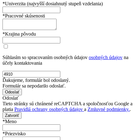
*Univerzita (najvyšší dosiahnutý stupeň vzdelania)
*Pracovné skúsenosti
*Krajina pôvodu
Súhlasím so spracovaním osobných údajov
osobných údajov
na
účely kontaktovania
Ďakujeme, formulár bol odoslaný.
Formulár sa nepodarilo odoslať.
Odoslať
Tieto stránky sú chránené reCAPTCHA a spoločnosťou Google a
platia
Pravidlá ochrany osobných údajov
a
Zmluvné podmienky.
.
Zatvoriť
*Meno
*Priezvisko