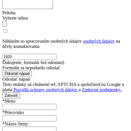
Príloha
Vyberte súbor
Súhlasím so spracovaním osobných údajov
osobných údajov
na
účely kontaktovania
Ďakujeme, formulár bol odoslaný.
Formulár sa nepodarilo odoslať.
Odoslať nápad
Tieto stránky sú chránené reCAPTCHA a spoločnosťou Google a
platia
Pravidlá ochrany osobných údajov
a
Zmluvné podmienky.
.
Zatvoriť
*Meno
*Priezvisko
*Názov firmy