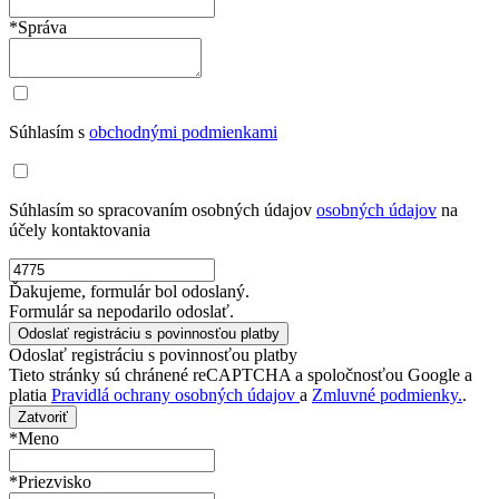
*Správa
Súhlasím s
obchodnými podmienkami
Súhlasím so spracovaním osobných údajov
osobných údajov
na
účely kontaktovania
Ďakujeme, formulár bol odoslaný.
Formulár sa nepodarilo odoslať.
Odoslať registráciu s povinnosťou platby
Tieto stránky sú chránené reCAPTCHA a spoločnosťou Google a
platia
Pravidlá ochrany osobných údajov
a
Zmluvné podmienky.
.
Zatvoriť
*Meno
*Priezvisko