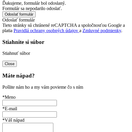
Ďakujeme, formulár bol odoslaný.
Formulár sa nepodarilo odoslať.
Odoslať formulár
Tieto stránky sú chránené reCAPTCHA a spoločnosťou Google a
platia
Pravidlá ochrany osobných údajov
a
Zmluvné podmienky
.
Stiahnite si súbor
Stiahnuť súbor
Close
Máte nápad?
Pošlite nám ho a my vám povieme čo s ním
*Meno
*E-mail
*Váš nápad