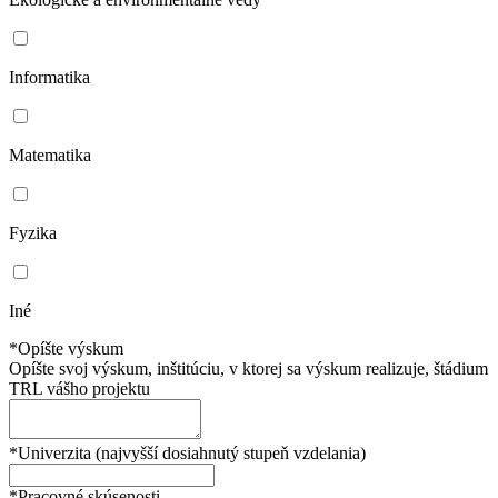
Informatika
Matematika
Fyzika
Iné
*Opíšte výskum
Opíšte svoj výskum, inštitúciu, v ktorej sa výskum realizuje, štádium
TRL vášho projektu
*Univerzita (najvyšší dosiahnutý stupeň vzdelania)
*Pracovné skúsenosti