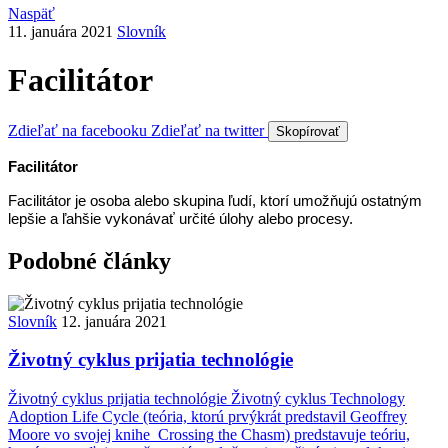
Naspäť
11. januára 2021
Slovník
Facilitátor
Zdieľať na facebooku
Zdieľať na twitter
Skopírovať
Facilitátor
Facilitátor je osoba alebo skupina ľudí, ktorí umožňujú ostatným
lepšie a ľahšie vykonávať určité úlohy alebo procesy.
Podobné články
Slovník
12. januára 2021
Životný cyklus prijatia technológie
Životný cyklus prijatia technológie Životný cyklus Technology
Adoption Life Cycle (teória, ktorú prvýkrát predstavil Geoffrey
Moore vo svojej knihe Crossing the Chasm) predstavuje teóriu,