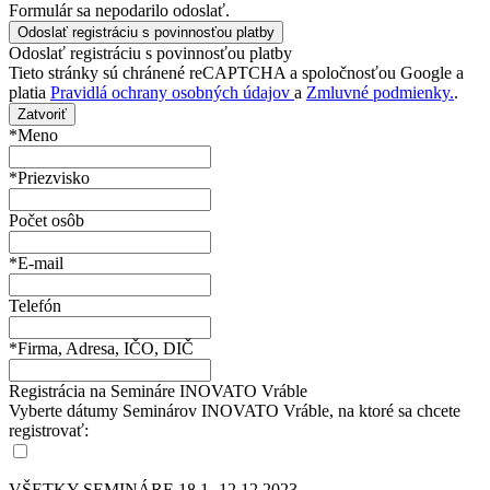
Formulár sa nepodarilo odoslať.
Odoslať registráciu s povinnosťou platby
Tieto stránky sú chránené reCAPTCHA a spoločnosťou Google a
platia
Pravidlá ochrany osobných údajov
a
Zmluvné podmienky.
.
Zatvoriť
*Meno
*Priezvisko
Počet osôb
*E-mail
Telefón
*Firma, Adresa, IČO, DIČ
Registrácia na Semináre INOVATO Vráble
Vyberte dátumy Seminárov INOVATO Vráble, na ktoré sa chcete
registrovať:
VŠETKY SEMINÁRE 18.1.-12.12.2023