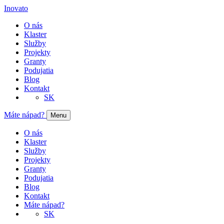
Inovato
O nás
Klaster
Služby
Projekty
Granty
Podujatia
Blog
Kontakt
SK
Máte nápad?
Menu
O nás
Klaster
Služby
Projekty
Granty
Podujatia
Blog
Kontakt
Máte nápad?
SK