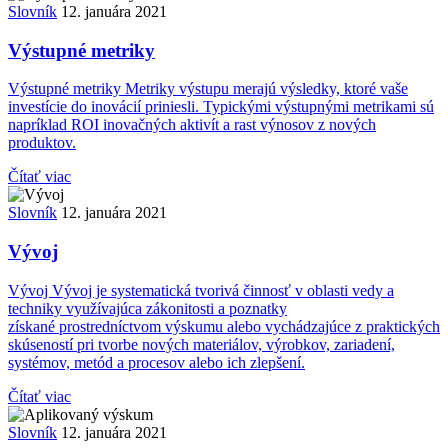
Slovník
12. januára 2021
Výstupné metriky
Výstupné metriky Metriky výstupu merajú výsledky, ktoré vaše
investície do inovácií priniesli. Typickými výstupnými metrikami sú
napríklad ROI inovačných aktivít a rast výnosov z nových
produktov.
Čítať viac
Slovník
12. januára 2021
Vývoj
Vývoj Vývoj je systematická tvorivá činnosť v oblasti vedy a
techniky využívajúca zákonitosti a poznatky
získané prostredníctvom výskumu alebo vychádzajúce z praktických
skúseností pri tvorbe nových materiálov, výrobkov, zariadení,
systémov, metód a procesov alebo ich zlepšení.
Čítať viac
Slovník
12. januára 2021