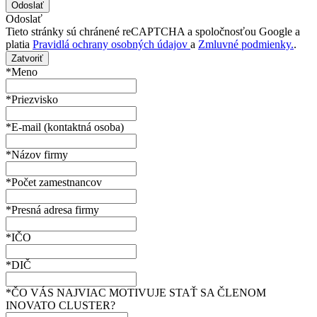
Odoslať
Tieto stránky sú chránené reCAPTCHA a spoločnosťou Google a
platia
Pravidlá ochrany osobných údajov
a
Zmluvné podmienky.
.
Zatvoriť
*Meno
*Priezvisko
*E-mail (kontaktná osoba)
*Názov firmy
*Počet zamestnancov
*Presná adresa firmy
*IČO
*DIČ
*ČO VÁS NAJVIAC MOTIVUJE STAŤ SA ČLENOM
INOVATO CLUSTER?