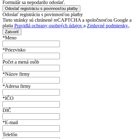
Formulár sa nepodarilo odoslať.
Odoslať registráciu s povinnosťou platby
Tieto stránky sú chránené reCAPTCHA a spoločnosťou Google a
platia
Pravidlá ochrany osobných údajov
a
Zmluvné podmienky.
.
Zatvoriť
*Meno
*Priezvisko
Počet a mená osôb
*Názov firmy
*Adresa firmy
*IČO
DIČ
*E-mail
Telefón