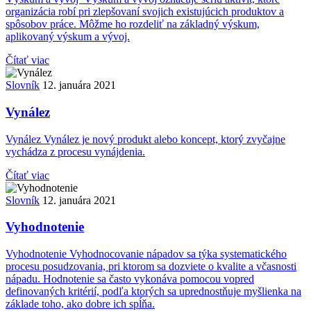
organizácia robí pri zlepšovaní svojich existujúcich produktov a
spôsobov práce. Môžme ho rozdeliť na základný výskum,
aplikovaný výskum a vývoj.
Čítať viac
Slovník
12. januára 2021
Vynález
Vynález Vynález je nový produkt alebo koncept, ktorý zvyčajne
vychádza z procesu vynájdenia.
Čítať viac
Slovník
12. januára 2021
Vyhodnotenie
Vyhodnotenie Vyhodnocovanie nápadov sa týka systematického
procesu posudzovania, pri ktorom sa dozviete o kvalite a včasnosti
nápadu. Hodnotenie sa často vykonáva pomocou vopred
definovaných kritérií, podľa ktorých sa uprednostňuje myšlienka na
základe toho, ako dobre ich spĺňa.