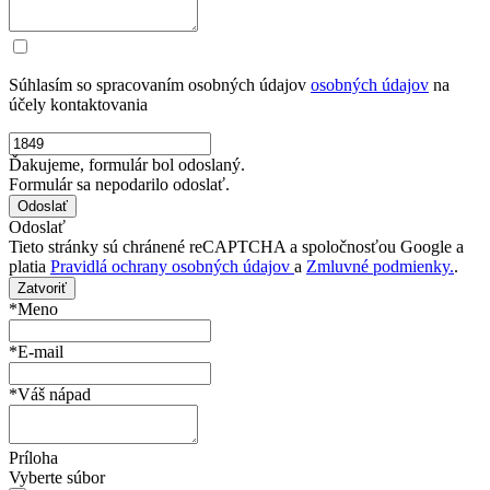
Súhlasím so spracovaním osobných údajov
osobných údajov
na
účely kontaktovania
Ďakujeme, formulár bol odoslaný.
Formulár sa nepodarilo odoslať.
Odoslať
Tieto stránky sú chránené reCAPTCHA a spoločnosťou Google a
platia
Pravidlá ochrany osobných údajov
a
Zmluvné podmienky.
.
Zatvoriť
*Meno
*E-mail
*Váš nápad
Príloha
Vyberte súbor