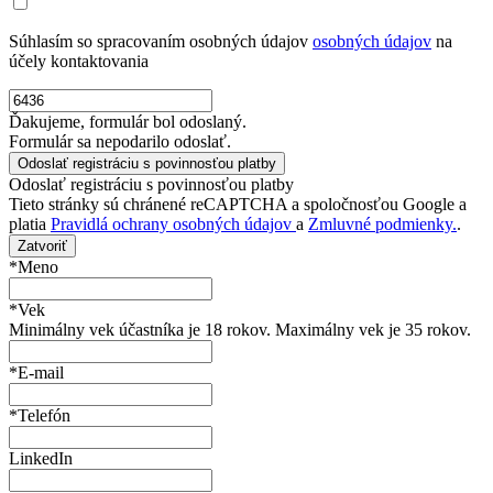
Súhlasím so spracovaním osobných údajov
osobných údajov
na
účely kontaktovania
Ďakujeme, formulár bol odoslaný.
Formulár sa nepodarilo odoslať.
Odoslať registráciu s povinnosťou platby
Tieto stránky sú chránené reCAPTCHA a spoločnosťou Google a
platia
Pravidlá ochrany osobných údajov
a
Zmluvné podmienky.
.
Zatvoriť
*Meno
*Vek
Minimálny vek účastníka je 18 rokov. Maximálny vek je 35 rokov.
*E-mail
*Telefón
LinkedIn