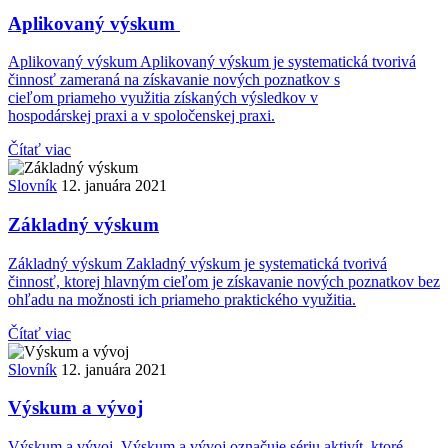
Aplikovaný výskum
Aplikovaný výskum Aplikovaný výskum je systematická tvorivá
činnosť zameraná na získavanie nových poznatkov s
cieľom priameho využitia získaných výsledkov v
hospodárskej praxi a v spoločenskej praxi.
Čítať viac
Slovník
12. januára 2021
Základný výskum
Základný výskum Zakladný výskum je systematická tvorivá
činnosť, ktorej hlavným cieľom je získavanie nových poznatkov bez
ohľadu na možnosti ich priameho praktického využitia.
Čítať viac
Slovník
12. januára 2021
Výskum a vývoj
Výskum a vývoj Výskum a vývoj označuje sériu aktivít, ktoré