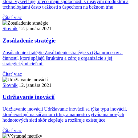
ktorá vysvetľuje, prečo majú spoločnosti s rušivými produktmi a
technológiami často ťažkosti s úspechom na bežnom trhu.
Čítať viac
Slovník
12. januára 2021
Zosúladenie stratégie
Zosúladenie stratégie Zosúladenie stratégie sa týka procesov a
činností, ktoré spájajú štruktúru a zdroje organizácie s jej
strategickými cieľmi.
Čítať viac
Slovník
12. januára 2021
Udržiavanie inovácií
Udržiavanie inovácií Udržiavanie inovácií sa týka typu inovácií,
ktoré existujú na súčasnom trhu, a namiesto vytvárania nových
hodnotových sietí skôr zlepšuje a rozširuje existujúce.
Čítať viac