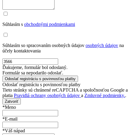
Súhlasím s
obchodnými podmienkami
Súhlasím so spracovaním osobných údajov
osobných údajov
na
účely kontaktovania
Ďakujeme, formulár bol odoslaný.
Formulár sa nepodarilo odoslať.
Odoslať registráciu s povinnosťou platby
Tieto stránky sú chránené reCAPTCHA a spoločnosťou Google a
platia
Pravidlá ochrany osobných údajov
a
Zmluvné podmienky.
.
Zatvoriť
*Meno
*E-mail
*Váš nápad