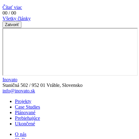
Čítať viac
00 / 00
Všetky články
Zatvoriť
Inovato
Staničná 502 / 952 01 Vráble, Slovensko
info@inovato.sk
Projekty
Case Studies
Plánované
Prebiehajúce
Ukončené
O nás