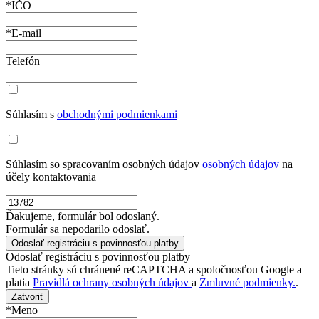
*IČO
*E-mail
Telefón
Súhlasím s
obchodnými podmienkami
Súhlasím so spracovaním osobných údajov
osobných údajov
na
účely kontaktovania
Ďakujeme, formulár bol odoslaný.
Formulár sa nepodarilo odoslať.
Odoslať registráciu s povinnosťou platby
Tieto stránky sú chránené reCAPTCHA a spoločnosťou Google a
platia
Pravidlá ochrany osobných údajov
a
Zmluvné podmienky.
.
Zatvoriť
*Meno