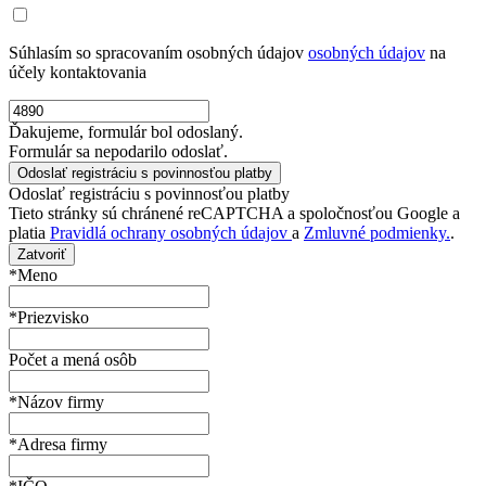
Súhlasím so spracovaním osobných údajov
osobných údajov
na
účely kontaktovania
Ďakujeme, formulár bol odoslaný.
Formulár sa nepodarilo odoslať.
Odoslať registráciu s povinnosťou platby
Tieto stránky sú chránené reCAPTCHA a spoločnosťou Google a
platia
Pravidlá ochrany osobných údajov
a
Zmluvné podmienky.
.
Zatvoriť
*Meno
*Priezvisko
Počet a mená osôb
*Názov firmy
*Adresa firmy