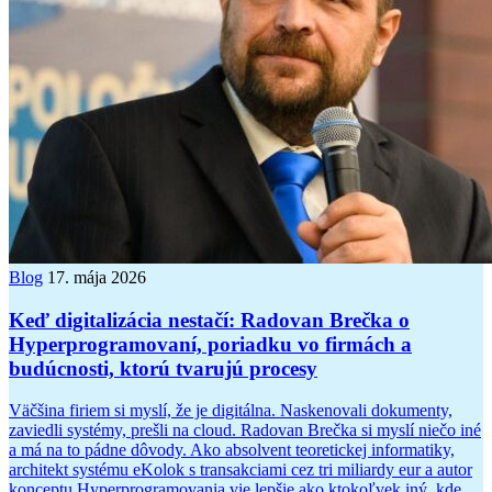
Blog
17. mája 2026
Keď digitalizácia nestačí: Radovan Brečka o
Hyperprogramovaní, poriadku vo firmách a
budúcnosti, ktorú tvarujú procesy
Väčšina firiem si myslí, že je digitálna. Naskenovali dokumenty,
zaviedli systémy, prešli na cloud. Radovan Brečka si myslí niečo iné
a má na to pádne dôvody. Ako absolvent teoretickej informatiky,
architekt systému eKolok s transakciami cez tri miliardy eur a autor
konceptu Hyperprogramovania vie lepšie ako ktokoľvek iný, kde