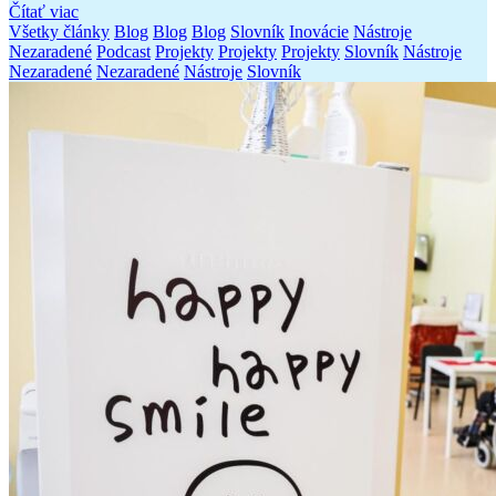
Čítať viac
Všetky články
Blog
Blog
Blog
Slovník
Inovácie
Nástroje
Nezaradené
Podcast
Projekty
Projekty
Projekty
Slovník
Nástroje
Nezaradené
Nezaradené
Nástroje
Slovník