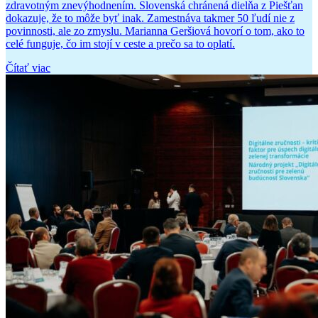
zdravotným znevýhodnením. Slovenská chránená dielňa z Piešťan
dokazuje, že to môže byť inak. Zamestnáva takmer 50 ľudí nie z
povinnosti, ale zo zmyslu. Marianna Geršiová hovorí o tom, ako to
celé funguje, čo im stojí v ceste a prečo sa to oplatí.
Čítať viac