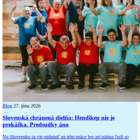
Blog
27. júna 2026
Slovenská chránená dielňa: Hendikep nie je
prekážka. Predsudky áno
Na Slovensku sa vie uplatniť na trhu práce len asi pätina ľudí so