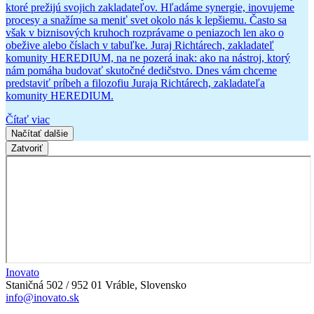
ktoré prežijú svojich zakladateľov. Hľadáme synergie, inovujeme
procesy a snažíme sa meniť svet okolo nás k lepšiemu. Často sa
však v biznisových kruhoch rozprávame o peniazoch len ako o
obežive alebo číslach v tabuľke. Juraj Richtárech, zakladateľ
komunity HEREDIUM, na ne pozerá inak: ako na nástroj, ktorý
nám pomáha budovať skutočné dedičstvo. Dnes vám chceme
predstaviť príbeh a filozofiu Juraja Richtárech, zakladateľa
komunity HEREDIUM.
Čítať viac
Načítať dalšie
Zatvoriť
Inovato
Staničná 502 / 952 01 Vráble, Slovensko
info@inovato.sk