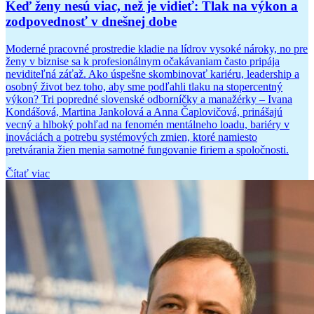
Keď ženy nesú viac, než je vidieť: Tlak na výkon a
zodpovednosť v dnešnej dobe
Moderné pracovné prostredie kladie na lídrov vysoké nároky, no pre
ženy v biznise sa k profesionálnym očakávaniam často pripája
neviditeľná záťaž. Ako úspešne skombinovať kariéru, leadership a
osobný život bez toho, aby sme podľahli tlaku na stopercentný
výkon? Tri popredné slovenské odborníčky a manažérky – Ivana
Kondášová, Martina Jankolová a Anna Čaplovičová, prinášajú
vecný a hlboký pohľad na fenomén mentálneho loadu, bariéry v
inováciách a potrebu systémových zmien, ktoré namiesto
pretvárania žien menia samotné fungovanie firiem a spoločnosti.
Čítať viac