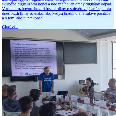
skutočná digitalizácia končí a kde začína len drahý digitálny odpad.
V tomto rozhovore hovorí bez okolkov o softvérovej bariére, ktorá
dnes brzdí firmy rovnako, ako kedysi brzdili drahé sálové počítače,
a o tom, ako ju prekonať.
Čítať viac