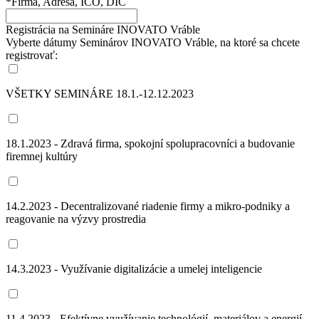
*Firma, Adresa, IČO, DIČ
Registrácia na Semináre INOVATO Vráble
Vyberte dátumy Seminárov INOVATO Vráble, na ktoré sa chcete
registrovať:
VŠETKY SEMINÁRE 18.1.-12.12.2023
18.1.2023 - Zdravá firma, spokojní spolupracovníci a budovanie
firemnej kultúry
14.2.2023 - Decentralizované riadenie firmy a mikro-podniky a
reagovanie na výzvy prostredia
14.3.2023 - Využívanie digitalizácie a umelej inteligencie
11.4.2023 - Efektívne využívanie technológií, materiálov a energií