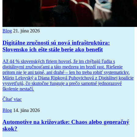
Blog
21. júna 2026
Digitálne zručnosti sú nová infraštruktúra:
Slovensko ich ešte stále berie ako benefit
Až 44 % slovenských firiem hovorí, že im chýbajú ľudia s
digitálnymi zručnosťami a táto medzera im brzdí rast. Riešenie
pritom nie je ani tajné, ani drahé – len ho treba robiť systematicky.
Mário Lelovský a Diana Ripková Puhovichová z Digitálnej koalície
vysvetľujú, čo skutočne funguje a prečo samotné jednorazové
školenie nestačí.
Čítať viac
Blog
14. júna 2026
Automotive na križovatke: Chaos alebo generačný
skok?