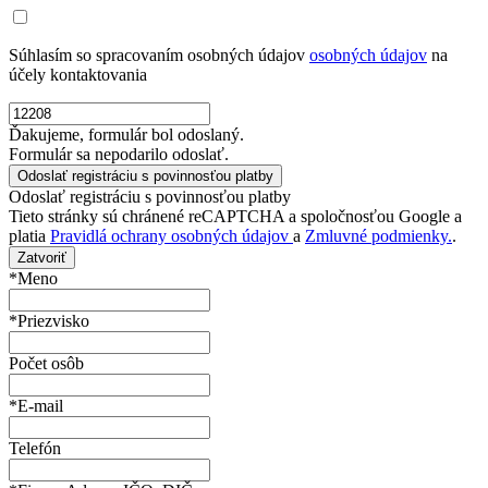
Súhlasím so spracovaním osobných údajov
osobných údajov
na
účely kontaktovania
Ďakujeme, formulár bol odoslaný.
Formulár sa nepodarilo odoslať.
Odoslať registráciu s povinnosťou platby
Tieto stránky sú chránené reCAPTCHA a spoločnosťou Google a
platia
Pravidlá ochrany osobných údajov
a
Zmluvné podmienky.
.
Zatvoriť
*Meno
*Priezvisko
Počet osôb
*E-mail
Telefón