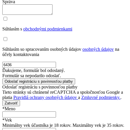
Správa
Súhlasím s
obchodnými podmienkami
Súhlasím so spracovaním osobných údajov
osobných údajov
na
účely kontaktovania
Ďakujeme, formulár bol odoslaný.
Formulár sa nepodarilo odoslať.
Odoslať registráciu s povinnosťou platby
Tieto stránky sú chránené reCAPTCHA a spoločnosťou Google a
platia
Pravidlá ochrany osobných údajov
a
Zmluvné podmienky.
.
Zatvoriť
*Meno
*Vek
Minimálny vek účastníka je 18 rokov. Maximálny vek je 35 rokov.