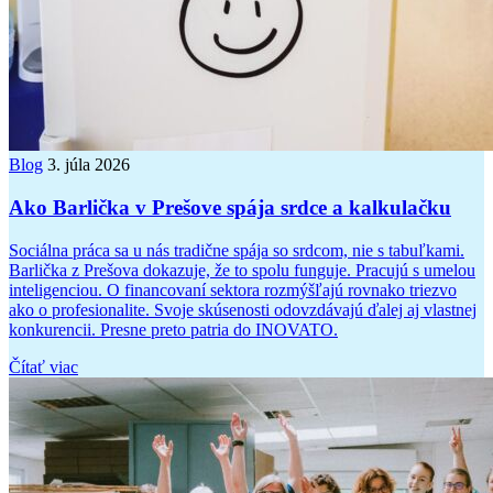
Blog
3. júla 2026
Ako Barlička v Prešove spája srdce a kalkulačku
Sociálna práca sa u nás tradične spája so srdcom, nie s tabuľkami.
Barlička z Prešova dokazuje, že to spolu funguje. Pracujú s umelou
inteligenciou. O financovaní sektora rozmýšľajú rovnako triezvo
ako o profesionalite. Svoje skúsenosti odovzdávajú ďalej aj vlastnej
konkurencii. Presne preto patria do INOVATO.
Čítať viac