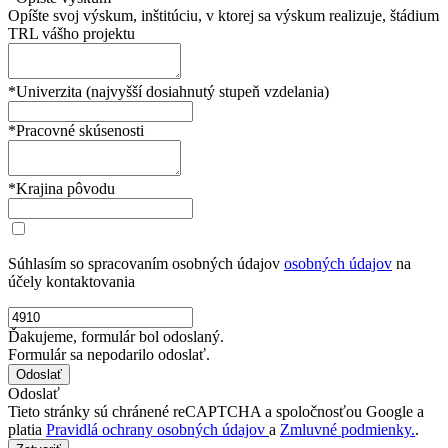
Opíšte svoj výskum, inštitúciu, v ktorej sa výskum realizuje, štádium
TRL vášho projektu
*Univerzita (najvyšší dosiahnutý stupeň vzdelania)
*Pracovné skúsenosti
*Krajina pôvodu
Súhlasím so spracovaním osobných údajov
osobných údajov
na
účely kontaktovania
Ďakujeme, formulár bol odoslaný.
Formulár sa nepodarilo odoslať.
Odoslať
Tieto stránky sú chránené reCAPTCHA a spoločnosťou Google a
platia
Pravidlá ochrany osobných údajov
a
Zmluvné podmienky.
.