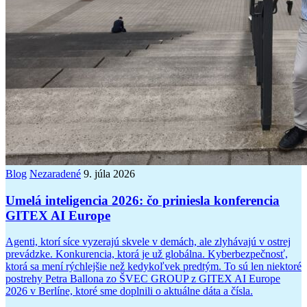
Blog
Nezaradené
9. júla 2026
Umelá inteligencia 2026: čo priniesla konferencia
GITEX AI Europe
Agenti, ktorí síce vyzerajú skvele v demách, ale zlyhávajú v ostrej
prevádzke. Konkurencia, ktorá je už globálna. Kyberbezpečnosť,
ktorá sa mení rýchlejšie než kedykoľvek predtým. To sú len niektoré
postrehy Petra Ballona zo ŠVEC GROUP z GITEX AI Europe
2026 v Berlíne, ktoré sme doplnili o aktuálne dáta a čísla.