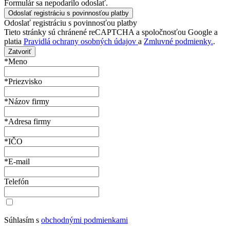
Formulár sa nepodarilo odoslať.
Odoslať registráciu s povinnosťou platby
Tieto stránky sú chránené reCAPTCHA a spoločnosťou Google a
platia
Pravidlá ochrany osobných údajov
a
Zmluvné podmienky.
.
Zatvoriť
*Meno
*Priezvisko
*Názov firmy
*Adresa firmy
*IČO
*E-mail
Telefón
Súhlasím s
obchodnými podmienkami