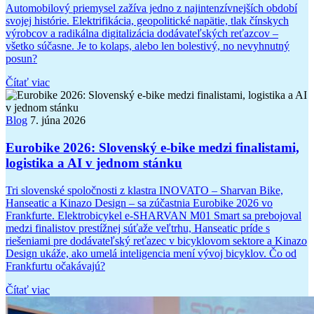
Automobilový priemysel zažíva jedno z najintenzívnejších období
svojej histórie. Elektrifikácia, geopolitické napätie, tlak čínskych
výrobcov a radikálna digitalizácia dodávateľských reťazcov –
všetko súčasne. Je to kolaps, alebo len bolestivý, no nevyhnutný
posun?
Čítať viac
Blog
7. júna 2026
Eurobike 2026: Slovenský e-bike medzi finalistami,
logistika a AI v jednom stánku
Tri slovenské spoločnosti z klastra INOVATO – Sharvan Bike,
Hanseatic a Kinazo Design – sa zúčastnia Eurobike 2026 vo
Frankfurte. Elektrobicykel e-SHARVAN M01 Smart sa prebojoval
medzi finalistov prestížnej súťaže veľtrhu, Hanseatic príde s
riešeniami pre dodávateľský reťazec v bicyklovom sektore a Kinazo
Design ukáže, ako umelá inteligencia mení vývoj bicyklov. Čo od
Frankfurtu očakávajú?
Čítať viac