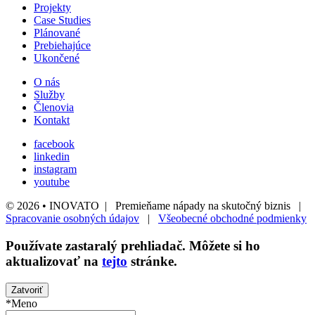
Projekty
Case Studies
Plánované
Prebiehajúce
Ukončené
O nás
Služby
Členovia
Kontakt
facebook
linkedin
instagram
youtube
© 2026 • INOVATO | Premieňame nápady na skutočný biznis |
Spracovanie osobných údajov
|
Všeobecné obchodné podmienky
Používate
zastaralý
prehliadač. Môžete si ho
aktualizovať na
tejto
stránke.
Zatvoriť
*Meno