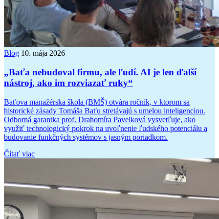
Blog
10. mája 2026
„Baťa nebudoval firmu, ale ľudí. AI je len ďalší
nástroj, ako im rozviazať ruky“
Baťova manažérska škola (BMŠ) otvára ročník, v ktorom sa
historické zásady Tomáša Baťu stretávajú s umelou inteligenciou.
Odborná garantka prof. Drahomíra Pavelková vysvetľuje, ako
využiť technologický pokrok na uvoľnenie ľudského potenciálu a
budovanie funkčných systémov s jasným poriadkom.
Čítať viac