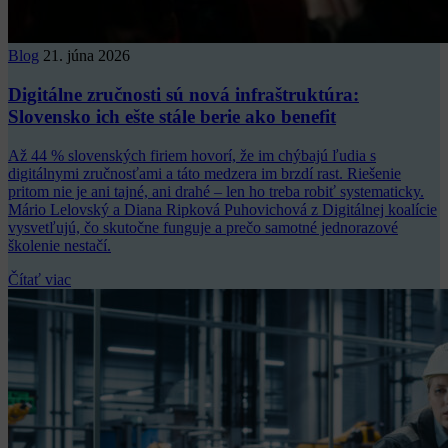
Blog
21. júna 2026
Digitálne zručnosti sú nová infraštruktúra:
Slovensko ich ešte stále berie ako benefit
Až 44 % slovenských firiem hovorí, že im chýbajú ľudia s
digitálnymi zručnosťami a táto medzera im brzdí rast. Riešenie
pritom nie je ani tajné, ani drahé – len ho treba robiť systematicky.
Mário Lelovský a Diana Ripková Puhovichová z Digitálnej koalície
vysvetľujú, čo skutočne funguje a prečo samotné jednorazové
školenie nestačí.
Čítať viac