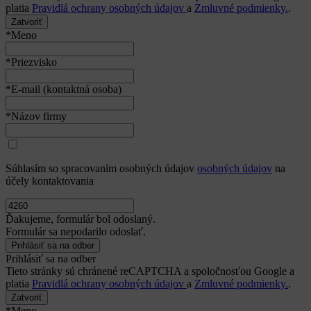
platia
Pravidlá ochrany osobných údajov
a
Zmluvné podmienky.
.
Zatvoriť
*Meno
*Priezvisko
*E-mail (kontaktná osoba)
*Názov firmy
Súhlasím so spracovaním osobných údajov
osobných údajov
na
účely kontaktovania
Ďakujeme, formulár bol odoslaný.
Formulár sa nepodarilo odoslať.
Prihlásiť sa na odber
Tieto stránky sú chránené reCAPTCHA a spoločnosťou Google a
platia
Pravidlá ochrany osobných údajov
a
Zmluvné podmienky.
.
Zatvoriť
*Meno