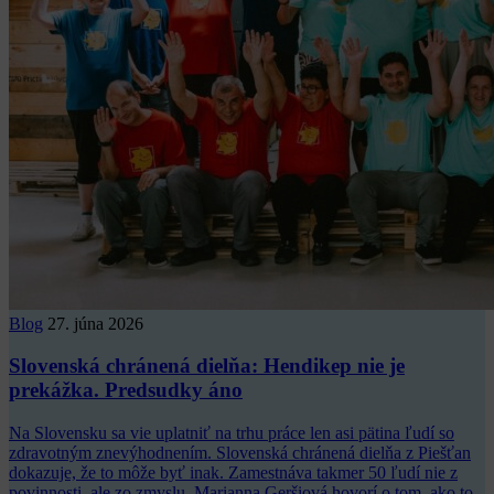
Blog
27. júna 2026
Slovenská chránená dielňa: Hendikep nie je
prekážka. Predsudky áno
Na Slovensku sa vie uplatniť na trhu práce len asi pätina ľudí so
zdravotným znevýhodnením. Slovenská chránená dielňa z Piešťan
dokazuje, že to môže byť inak. Zamestnáva takmer 50 ľudí nie z
povinnosti, ale zo zmyslu. Marianna Geršiová hovorí o tom, ako to