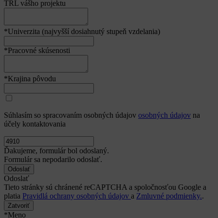
TRL vášho projektu
*Univerzita (najvyšší dosiahnutý stupeň vzdelania)
*Pracovné skúsenosti
*Krajina pôvodu
Súhlasím so spracovaním osobných údajov
osobných údajov
na
účely kontaktovania
Ďakujeme, formulár bol odoslaný.
Formulár sa nepodarilo odoslať.
Odoslať
Tieto stránky sú chránené reCAPTCHA a spoločnosťou Google a
platia
Pravidlá ochrany osobných údajov
a
Zmluvné podmienky.
.
Zatvoriť
*Meno