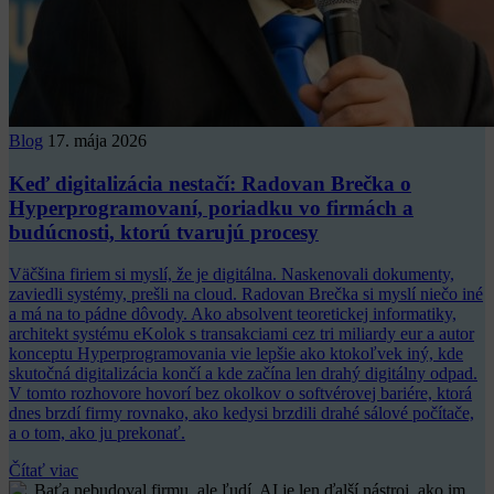
Blog
17. mája 2026
Keď digitalizácia nestačí: Radovan Brečka o
Hyperprogramovaní, poriadku vo firmách a
budúcnosti, ktorú tvarujú procesy
Väčšina firiem si myslí, že je digitálna. Naskenovali dokumenty,
zaviedli systémy, prešli na cloud. Radovan Brečka si myslí niečo iné
a má na to pádne dôvody. Ako absolvent teoretickej informatiky,
architekt systému eKolok s transakciami cez tri miliardy eur a autor
konceptu Hyperprogramovania vie lepšie ako ktokoľvek iný, kde
skutočná digitalizácia končí a kde začína len drahý digitálny odpad.
V tomto rozhovore hovorí bez okolkov o softvérovej bariére, ktorá
dnes brzdí firmy rovnako, ako kedysi brzdili drahé sálové počítače,
a o tom, ako ju prekonať.
Čítať viac