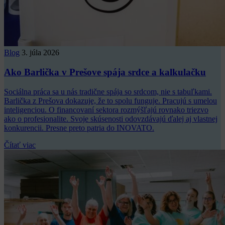
Blog
3. júla 2026
Ako Barlička v Prešove spája srdce a kalkulačku
Sociálna práca sa u nás tradične spája so srdcom, nie s tabuľkami.
Barlička z Prešova dokazuje, že to spolu funguje. Pracujú s umelou
inteligenciou. O financovaní sektora rozmýšľajú rovnako triezvo
ako o profesionalite. Svoje skúsenosti odovzdávajú ďalej aj vlastnej
konkurencii. Presne preto patria do INOVATO.
Čítať viac