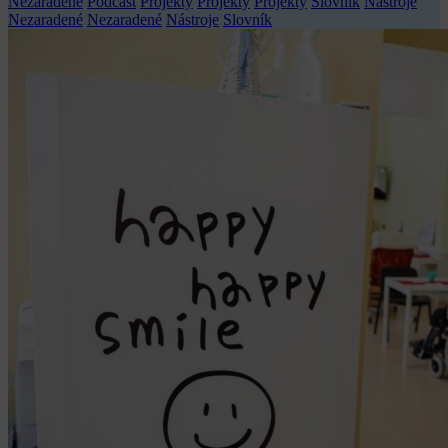
Nezaradené
Podcast
Projekty
Projekty
Projekty
Slovník
Nástroje
Nezaradené
Nezaradené
Nástroje
Slovník