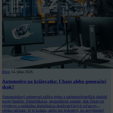
Blog
14. júna 2026
Automotive na križovatke: Chaos alebo generačný
skok?
Automobilový priemysel zažíva jedno z najintenzívnejších období
svojej histórie. Elektrifikácia, geopolitické napätie, tlak čínskych
výrobcov a radikálna digitalizácia dodávateľských reťazcov –
všetko súčasne. Je to kolaps, alebo len bolestivý, no nevyhnutný