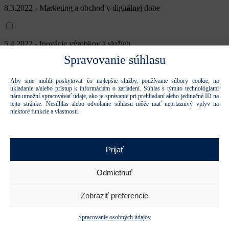
8.3.2022 - Marketing a obchod v digitálnej dobe
5.4.2022 - Inovácie výrobkov a služieb
Spravovanie súhlasu
3.5.2022 - Inovácie procesov a podnikateľských modelov
Aby sme mohli poskytovať čo najlepšie služby, používame súbory cookie, na
ukladanie a/alebo prístup k informáciám o zariadení. Súhlas s týmito technológiami
nám umožní spracovávať údaje, ako je správanie pri prehliadaní alebo jedinečné ID na
tejto stránke. Nesúhlas alebo odvolanie súhlasu môže mať nepriaznivý vplyv na
niektoré funkcie a vlastnosti.
7.6.2022 - Sieťové organizácie a firmy vo firme
Prijať
6.9.2022 - Leadership a spolupodnikanie v podniku
Odmietnuť
4.10.2022 - Budúcnosť výroby
Zobraziť preferencie
Spracovanie osobných údajov
8.11.2022 - Baťove princípy pre dnešný svet