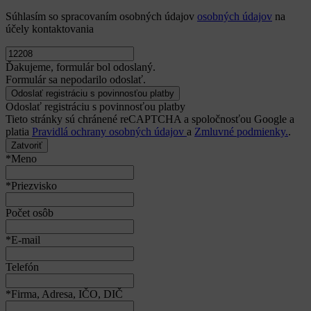
Súhlasím so spracovaním osobných údajov
osobných údajov
na
účely kontaktovania
Ďakujeme, formulár bol odoslaný.
Formulár sa nepodarilo odoslať.
Odoslať registráciu s povinnosťou platby
Tieto stránky sú chránené reCAPTCHA a spoločnosťou Google a
platia
Pravidlá ochrany osobných údajov
a
Zmluvné podmienky.
.
Zatvoriť
*Meno
*Priezvisko
Počet osôb
*E-mail
Telefón
*Firma, Adresa, IČO, DIČ