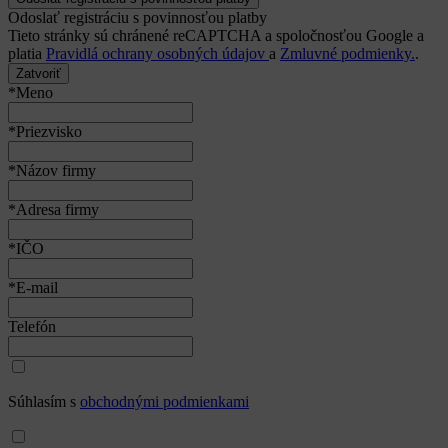
Odoslať registráciu s povinnosťou platby
Tieto stránky sú chránené reCAPTCHA a spoločnosťou Google a
platia
Pravidlá ochrany osobných údajov
a
Zmluvné podmienky.
.
Zatvoriť
*Meno
*Priezvisko
*Názov firmy
*Adresa firmy
*IČO
*E-mail
Telefón
Súhlasím s
obchodnými podmienkami