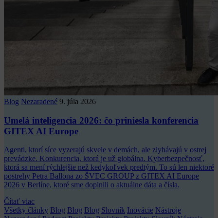
Blog
Nezaradené
9. júla 2026
Umelá inteligencia 2026: čo priniesla konferencia
GITEX AI Europe
Agenti, ktorí síce vyzerajú skvele v demách, ale zlyhávajú v ostrej
prevádzke. Konkurencia, ktorá je už globálna. Kyberbezpečnosť,
ktorá sa mení rýchlejšie než kedykoľvek predtým. To sú len niektoré
postrehy Petra Ballona zo ŠVEC GROUP z GITEX AI Europe
2026 v Berlíne, ktoré sme doplnili o aktuálne dáta a čísla.
Čítať viac
Všetky články
Blog
Blog
Blog
Slovník
Inovácie
Nástroje