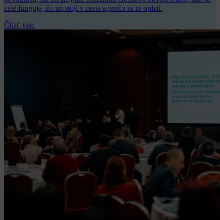
celé funguje, čo im stojí v ceste a prečo sa to oplatí.
Čítať viac