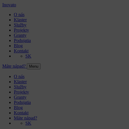
Inovato
O nás
Klaster
Služby
Projekty
Granty
Podujatia
Blog
Kontakt
SK
Máte nápad?
Menu
O nás
Klaster
Služby
Projekty
Granty
Podujatia
Blog
Kontakt
Máte nápad?
SK