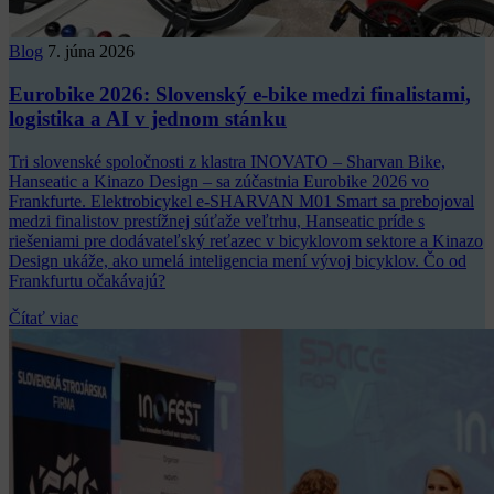
Blog
7. júna 2026
Eurobike 2026: Slovenský e-bike medzi finalistami,
logistika a AI v jednom stánku
Tri slovenské spoločnosti z klastra INOVATO – Sharvan Bike,
Hanseatic a Kinazo Design – sa zúčastnia Eurobike 2026 vo
Frankfurte. Elektrobicykel e-SHARVAN M01 Smart sa prebojoval
medzi finalistov prestížnej súťaže veľtrhu, Hanseatic príde s
riešeniami pre dodávateľský reťazec v bicyklovom sektore a Kinazo
Design ukáže, ako umelá inteligencia mení vývoj bicyklov. Čo od
Frankfurtu očakávajú?
Čítať viac