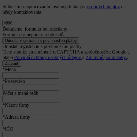
Súhlasím so spracovaním osobných údajov
osobných údajov
na
účely kontaktovania
Ďakujeme, formulár bol odoslaný.
Formulár sa nepodarilo odoslať.
Odoslať registráciu s povinnosťou platby
Tieto stránky sú chránené reCAPTCHA a spoločnosťou Google a
platia
Pravidlá ochrany osobných údajov
a
Zmluvné podmienky.
.
Zatvoriť
*Meno
*Priezvisko
Počet a mená osôb
*Názov firmy
*Adresa firmy
*IČO