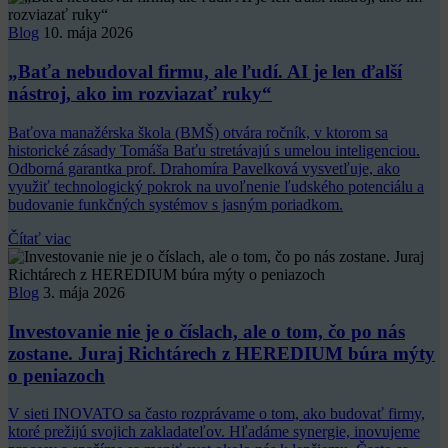
Blog
10. mája 2026
„Baťa nebudoval firmu, ale ľudí. AI je len ďalší
nástroj, ako im rozviazať ruky“
Baťova manažérska škola (BMŠ) otvára ročník, v ktorom sa
historické zásady Tomáša Baťu stretávajú s umelou inteligenciou.
Odborná garantka prof. Drahomíra Pavelková vysvetľuje, ako
využiť technologický pokrok na uvoľnenie ľudského potenciálu a
budovanie funkčných systémov s jasným poriadkom.
Čítať viac
Blog
3. mája 2026
Investovanie nie je o číslach, ale o tom, čo po nás
zostane. Juraj Richtárech z HEREDIUM búra mýty
o peniazoch
V sieti INOVATO sa často rozprávame o tom, ako budovať firmy,
ktoré prežijú svojich zakladateľov. Hľadáme synergie, inovujeme