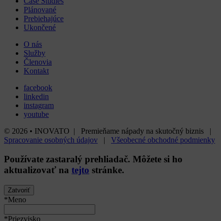
Case Studies
Plánované
Prebiehajúce
Ukončené
O nás
Služby
Členovia
Kontakt
facebook
linkedin
instagram
youtube
© 2026 • INOVATO | Premieňame nápady na skutočný biznis |
Spracovanie osobných údajov
|
Všeobecné obchodné podmienky
Používate
zastaralý
prehliadač. Môžete si ho
aktualizovať na
tejto
stránke.
Zatvoriť
*Meno
*Priezvisko