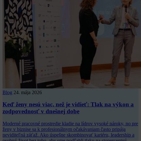
Blog
24. mája 2026
Keď ženy nesú viac, než je vidieť: Tlak na výkon a
zodpovednosť v dnešnej dobe
Moderné pracovné prostredie kladie na lídrov vysoké nároky, no pre
ženy v biznise sa k profesionálnym očakávaniam často pripája
neviditeľná záťaž. Ako úspešne skombinovať kariéru, leadership a
osobný život bez toho, aby sme podľahli tlaku na stopercentný