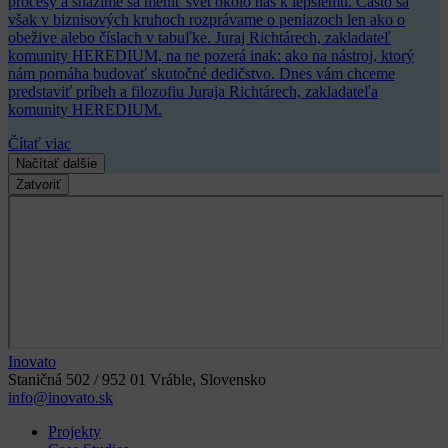
procesy a snažíme sa meniť svet okolo nás k lepšiemu. Často sa
však v biznisových kruhoch rozprávame o peniazoch len ako o
obežive alebo číslach v tabuľke. Juraj Richtárech, zakladateľ
komunity HEREDIUM, na ne pozerá inak: ako na nástroj, ktorý
nám pomáha budovať skutočné dedičstvo. Dnes vám chceme
predstaviť príbeh a filozofiu Juraja Richtárech, zakladateľa
komunity HEREDIUM.
Čítať viac
Načítať dalšie
Zatvoriť
Inovato
Staničná 502 / 952 01 Vráble, Slovensko
info@inovato.sk
Projekty