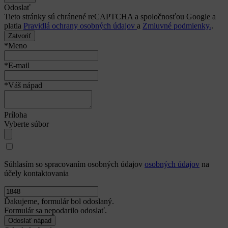
Odoslať
Tieto stránky sú chránené reCAPTCHA a spoločnosťou Google a
platia
Pravidlá ochrany osobných údajov
a
Zmluvné podmienky.
.
Zatvoriť
*Meno
*E-mail
*Váš nápad
Príloha
Vyberte súbor
Súhlasím so spracovaním osobných údajov
osobných údajov
na
účely kontaktovania
Ďakujeme, formulár bol odoslaný.
Formulár sa nepodarilo odoslať.