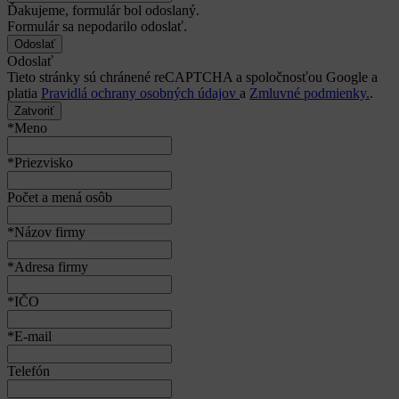
Ďakujeme, formulár bol odoslaný.
Formulár sa nepodarilo odoslať.
Odoslať
Tieto stránky sú chránené reCAPTCHA a spoločnosťou Google a
platia
Pravidlá ochrany osobných údajov
a
Zmluvné podmienky.
.
Zatvoriť
*Meno
*Priezvisko
Počet a mená osôb
*Názov firmy
*Adresa firmy
*IČO
*E-mail
Telefón