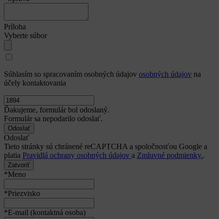
Príloha
Vyberte súbor
Súhlasím so spracovaním osobných údajov
osobných údajov
na
účely kontaktovania
Ďakujeme, formulár bol odoslaný.
Formulár sa nepodarilo odoslať.
Odoslať
Tieto stránky sú chránené reCAPTCHA a spoločnosťou Google a
platia
Pravidlá ochrany osobných údajov
a
Zmluvné podmienky.
.
Zatvoriť
*Meno
*Priezvisko
*E-mail (kontaktná osoba)