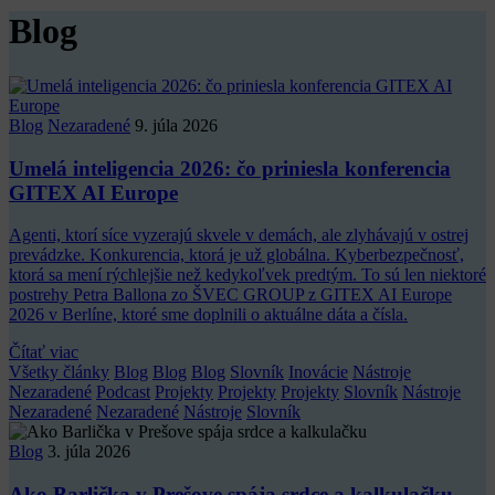
Blog
Blog
Nezaradené
9. júla 2026
Umelá inteligencia 2026: čo priniesla konferencia
GITEX AI Europe
Agenti, ktorí síce vyzerajú skvele v demách, ale zlyhávajú v ostrej
prevádzke. Konkurencia, ktorá je už globálna. Kyberbezpečnosť,
ktorá sa mení rýchlejšie než kedykoľvek predtým. To sú len niektoré
postrehy Petra Ballona zo ŠVEC GROUP z GITEX AI Europe
2026 v Berlíne, ktoré sme doplnili o aktuálne dáta a čísla.
Čítať viac
Všetky články
Blog
Blog
Blog
Slovník
Inovácie
Nástroje
Nezaradené
Podcast
Projekty
Projekty
Projekty
Slovník
Nástroje
Nezaradené
Nezaradené
Nástroje
Slovník
Blog
3. júla 2026
Ako Barlička v Prešove spája srdce a kalkulačku