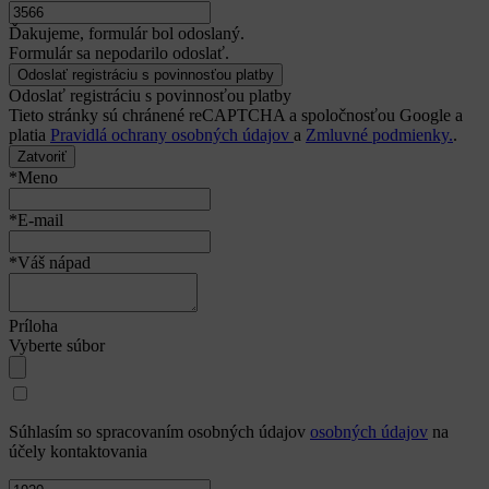
Ďakujeme, formulár bol odoslaný.
Formulár sa nepodarilo odoslať.
Odoslať registráciu s povinnosťou platby
Tieto stránky sú chránené reCAPTCHA a spoločnosťou Google a
platia
Pravidlá ochrany osobných údajov
a
Zmluvné podmienky.
.
Zatvoriť
*Meno
*E-mail
*Váš nápad
Príloha
Vyberte súbor
Súhlasím so spracovaním osobných údajov
osobných údajov
na
účely kontaktovania