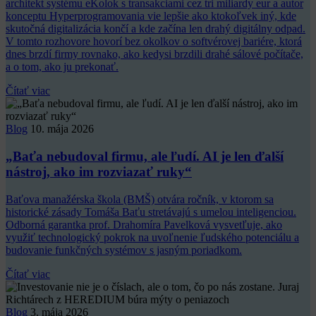
architekt systému eKolok s transakciami cez tri miliardy eur a autor
konceptu Hyperprogramovania vie lepšie ako ktokoľvek iný, kde
skutočná digitalizácia končí a kde začína len drahý digitálny odpad.
V tomto rozhovore hovorí bez okolkov o softvérovej bariére, ktorá
dnes brzdí firmy rovnako, ako kedysi brzdili drahé sálové počítače,
a o tom, ako ju prekonať.
Čítať viac
Blog
10. mája 2026
„Baťa nebudoval firmu, ale ľudí. AI je len ďalší
nástroj, ako im rozviazať ruky“
Baťova manažérska škola (BMŠ) otvára ročník, v ktorom sa
historické zásady Tomáša Baťu stretávajú s umelou inteligenciou.
Odborná garantka prof. Drahomíra Pavelková vysvetľuje, ako
využiť technologický pokrok na uvoľnenie ľudského potenciálu a
budovanie funkčných systémov s jasným poriadkom.
Čítať viac
Blog
3. mája 2026