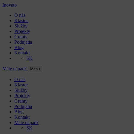
Inovato
O nás
Klaster
Služby
Projekty
Granty
Podujatia
Blog
Kontakt
SK
Máte nápad?
Menu
O nás
Klaster
Služby
Projekty
Granty
Podujatia
Blog
Kontakt
Máte nápad?
SK