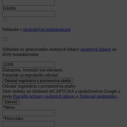
Telefón
Súhlasím s
obchodnými podmienkami
Súhlasím so spracovaním osobných údajov
osobných údajov
na
účely kontaktovania
Ďakujeme, formulár bol odoslaný.
Formulár sa nepodarilo odoslať.
Odoslať registráciu s povinnosťou platby
Tieto stránky sú chránené reCAPTCHA a spoločnosťou Google a
platia
Pravidlá ochrany osobných údajov
a
Zmluvné podmienky.
.
Zatvoriť
*Meno
*Priezvisko