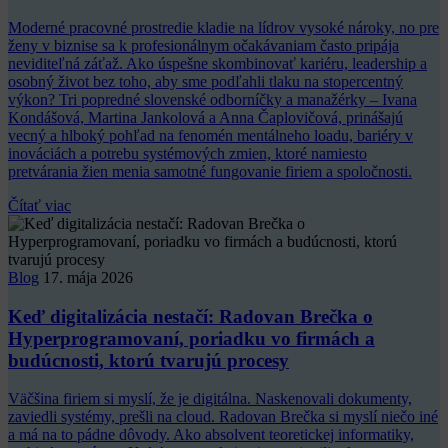
Moderné pracovné prostredie kladie na lídrov vysoké nároky, no pre
ženy v biznise sa k profesionálnym očakávaniam často pripája
neviditeľná záťaž. Ako úspešne skombinovať kariéru, leadership a
osobný život bez toho, aby sme podľahli tlaku na stopercentný
výkon? Tri popredné slovenské odborníčky a manažérky – Ivana
Kondášová, Martina Jankolová a Anna Čaplovičová, prinášajú
vecný a hlboký pohľad na fenomén mentálneho loadu, bariéry v
inováciách a potrebu systémových zmien, ktoré namiesto
pretvárania žien menia samotné fungovanie firiem a spoločnosti.
Čítať viac
Blog
17. mája 2026
Keď digitalizácia nestačí: Radovan Brečka o
Hyperprogramovaní, poriadku vo firmách a
budúcnosti, ktorú tvarujú procesy
Väčšina firiem si myslí, že je digitálna. Naskenovali dokumenty,
zaviedli systémy, prešli na cloud. Radovan Brečka si myslí niečo iné
a má na to pádne dôvody. Ako absolvent teoretickej informatiky,