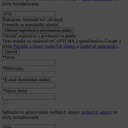
účely kontaktovania
Ďakujeme, formulár bol odoslaný.
Formulár sa nepodarilo odoslať.
Odoslať registráciu s povinnosťou platby
Tieto stránky sú chránené reCAPTCHA a spoločnosťou Google a
platia
Pravidlá ochrany osobných údajov
a
Zmluvné podmienky.
.
Zatvoriť
*Meno
*Priezvisko
*E-mail (kontaktná osoba)
*Názov firmy
Súhlasím so spracovaním osobných údajov
osobných údajov
na
účely kontaktovania