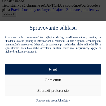
Odoslať nápad
Tieto stránky sú chránené reCAPTCHA a spoločnosťou Google a
platia
Pravidlá ochrany osobných údajov
a
Zmluvné podmienky.
.
Zatvoriť
Pre stiahnutie súboru je potrebné zadať email
Spravovanie súhlasu
Email
Aby sme mohli poskytovať čo najlepšie služby, používame súbory cookie, na
ukladanie a/alebo prístup k informáciám o zariadení. Súhlas s týmito technológiami
nám umožní spracovávať údaje, ako je správanie pri prehliadaní alebo jedinečné ID na
Súhlasím s použitím mojich osobných údajov na marketingové
tejto stránke. Nesúhlas alebo odvolanie súhlasu môže mať nepriaznivý vplyv na
účely.
niektoré funkcie a vlastnosti.
Zistiť viac o ochrane osobných údajov a ich použití
Ďakujeme, formulár bol odoslaný.
Formulár sa nepodarilo odoslať.
Prijať
Odoslať formulár
Odmietnuť
Tieto stránky sú chránené reCAPTCHA a spoločnosťou Google a
platia
Pravidlá ochrany osobných údajov
a
Zmluvné podmienky
.
Zobraziť preferencie
Stiahnite si súbor
Spracovanie osobných údajov
Stiahnuť súbor