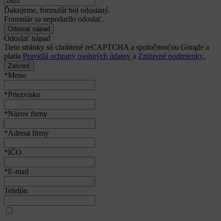
Ďakujeme, formulár bol odoslaný.
Formulár sa nepodarilo odoslať.
Odoslať nápad
Tieto stránky sú chránené reCAPTCHA a spoločnosťou Google a
platia
Pravidlá ochrany osobných údajov
a
Zmluvné podmienky.
.
Zatvoriť
*Meno
*Priezvisko
*Názov firmy
*Adresa firmy
*IČO
*E-mail
Telefón