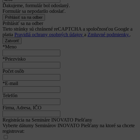
Ďakujeme, formulár bol odoslaný.
Formulár sa nepodarilo odoslať.
Prihlásiť sa na odber
Tieto stránky sú chránené reCAPTCHA a spoločnosťou Google a
platia
Pravidlá ochrany osobných údajov
a
Zmluvné podmienky.
.
Zatvoriť
*Meno
*Priezvisko
Počet osôb
*E-mail
Telefón
Firma, Adresa, IČO
Registrácia na Semináre INOVATO Piešťany
Vyberte dátumy Seminárov INOVATO Piešťany na ktoré sa chcete
registrovat: