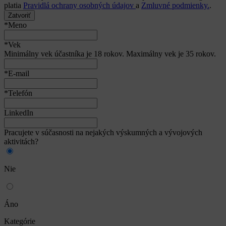
platia
Pravidlá ochrany osobných údajov
a
Zmluvné podmienky.
.
Zatvoriť
*Meno
*Vek
Minimálny vek účastníka je 18 rokov. Maximálny vek je 35 rokov.
*E-mail
*Telefón
LinkedIn
Pracujete v súčasnosti na nejakých výskumných a vývojových
aktivitách?
Nie
Áno
Kategórie