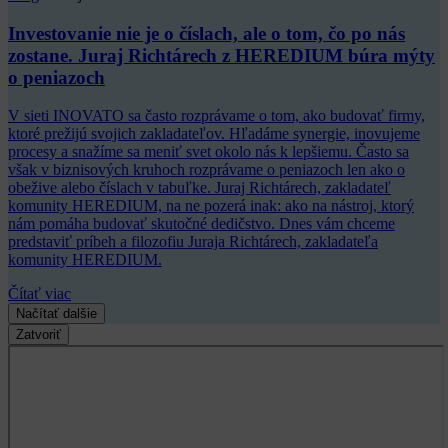
Investovanie nie je o číslach, ale o tom, čo po nás
zostane. Juraj Richtárech z HEREDIUM búra mýty
o peniazoch
V sieti INOVATO sa často rozprávame o tom, ako budovať firmy,
ktoré prežijú svojich zakladateľov. Hľadáme synergie, inovujeme
procesy a snažíme sa meniť svet okolo nás k lepšiemu. Často sa
však v biznisových kruhoch rozprávame o peniazoch len ako o
obežive alebo číslach v tabuľke. Juraj Richtárech, zakladateľ
komunity HEREDIUM, na ne pozerá inak: ako na nástroj, ktorý
nám pomáha budovať skutočné dedičstvo. Dnes vám chceme
predstaviť príbeh a filozofiu Juraja Richtárech, zakladateľa
komunity HEREDIUM.
Čítať viac
Načítať dalšie
Zatvoriť