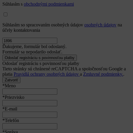
Súhlasím s
obchodnými podmienkami
Súhlasím so spracovaním osobných údajov
osobných údajov
na
účely kontaktovania
Ďakujeme, formulár bol odoslaný.
Formulár sa nepodarilo odoslať.
Odoslať registráciu s povinnosťou platby
Tieto stránky sú chránené reCAPTCHA a spoločnosťou Google a
platia
Pravidlá ochrany osobných údajov
a
Zmluvné podmienky.
.
Zatvoriť
*Meno
*Priezvisko
*E-mail
*Telefón
*Správa