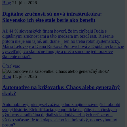
Blog
21. júna 2026
Digitálne zručnosti sú nová infraštruktúra:
Slovensko ich ešte stále berie ako benefit
Až 44 % slovenských firiem hovorí, že im chýbajú ľudia s
digitálnymi zručnosťami a táto medzera im brzdí rast. Riešenie
pritom nie je ani tajné, ani drahé – len ho treba robiť systematicky.
Mário Lelovský a Diana Ripková Puhovichová z Digitálnej koalície
vysvetľujú, čo skutočne funguje a prečo samotné jednorazové
školenie nestačí.
Čítať viac
Blog
14. júna 2026
Automotive na križovatke: Chaos alebo generačný
skok?
Automobilový priemysel zažíva jedno z najintenzívnejších období
svojej histórie. Elektrifikácia, geopolitické napätie, tlak čínskych
výrobcov a radikálna digitalizácia dodávateľských reťazcov –
všetko súčasne. Je to kolaps, alebo len bolestivý, no nevyhnutný
posun?