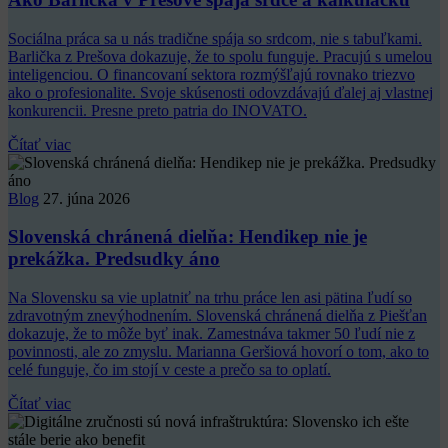
Sociálna práca sa u nás tradične spája so srdcom, nie s tabuľkami.
Barlička z Prešova dokazuje, že to spolu funguje. Pracujú s umelou
inteligenciou. O financovaní sektora rozmýšľajú rovnako triezvo
ako o profesionalite. Svoje skúsenosti odovzdávajú ďalej aj vlastnej
konkurencii. Presne preto patria do INOVATO.
Čítať viac
Blog
27. júna 2026
Slovenská chránená dielňa: Hendikep nie je
prekážka. Predsudky áno
Na Slovensku sa vie uplatniť na trhu práce len asi pätina ľudí so
zdravotným znevýhodnením. Slovenská chránená dielňa z Piešťan
dokazuje, že to môže byť inak. Zamestnáva takmer 50 ľudí nie z
povinnosti, ale zo zmyslu. Marianna Geršiová hovorí o tom, ako to
celé funguje, čo im stojí v ceste a prečo sa to oplatí.
Čítať viac