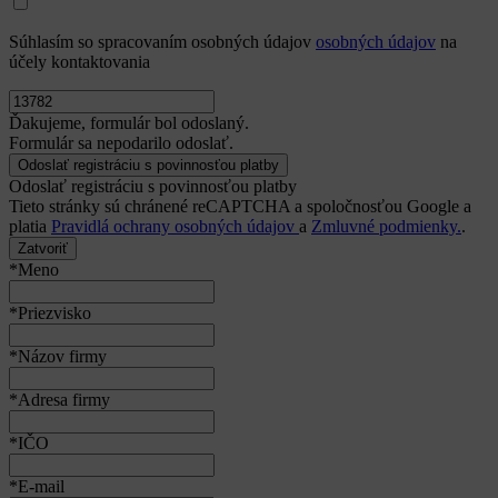
Súhlasím so spracovaním osobných údajov
osobných údajov
na
účely kontaktovania
Ďakujeme, formulár bol odoslaný.
Formulár sa nepodarilo odoslať.
Odoslať registráciu s povinnosťou platby
Tieto stránky sú chránené reCAPTCHA a spoločnosťou Google a
platia
Pravidlá ochrany osobných údajov
a
Zmluvné podmienky.
.
Zatvoriť
*Meno
*Priezvisko
*Názov firmy
*Adresa firmy
*IČO
*E-mail