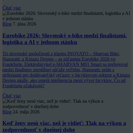
Čítať viac
Blog
7. júna 2026
Eurobike 2026: Slovenský e-bike medzi finalistami,
logistika a AI v jednom stánku
Tri slovenské spoločnosti z klastra INOVATO – Sharvan Bike,
Hanseatic a Kinazo Design – sa zúčastnia Eurobike 2026 vo
Frankfurte. Elektrobicykel e-SHARVAN M01 Smart sa prebojoval
medzi finalistov prestížnej súťaže veľtrhu, Hanseatic príde s
riešeniami pre dodávateľský reťazec v bicyklovom sektore a Kinazo
Design ukáže, ako umelá inteligencia mení vývoj bicyklov. Čo od
Frankfurtu očakávajú?
Čítať viac
Blog
24. mája 2026
Keď ženy nesú viac, než je vidieť: Tlak na výkon a
zodpovednosť v dnešnej dobe