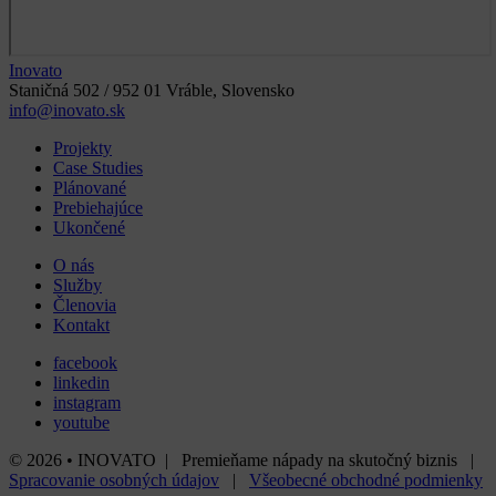
Inovato
Staničná 502 / 952 01 Vráble, Slovensko
info@inovato.sk
Projekty
Case Studies
Plánované
Prebiehajúce
Ukončené
O nás
Služby
Členovia
Kontakt
facebook
linkedin
instagram
youtube
© 2026 • INOVATO | Premieňame nápady na skutočný biznis |
Spracovanie osobných údajov
|
Všeobecné obchodné podmienky