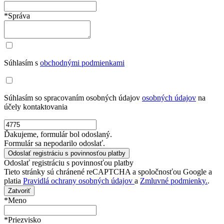
*Správa
Súhlasím s
obchodnými podmienkami
Súhlasím so spracovaním osobných údajov
osobných údajov
na
účely kontaktovania
Ďakujeme, formulár bol odoslaný.
Formulár sa nepodarilo odoslať.
Odoslať registráciu s povinnosťou platby
Tieto stránky sú chránené reCAPTCHA a spoločnosťou Google a
platia
Pravidlá ochrany osobných údajov
a
Zmluvné podmienky.
.
Zatvoriť
*Meno
*Priezvisko