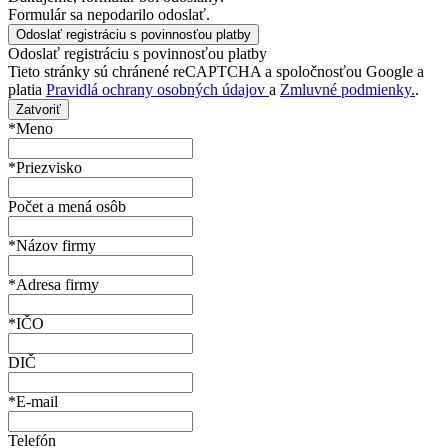
Formulár sa nepodarilo odoslať.
Odoslať registráciu s povinnosťou platby
Tieto stránky sú chránené reCAPTCHA a spoločnosťou Google a
platia
Pravidlá ochrany osobných údajov
a
Zmluvné podmienky.
.
Zatvoriť
*Meno
*Priezvisko
Počet a mená osôb
*Názov firmy
*Adresa firmy
*IČO
DIČ
*E-mail
Telefón