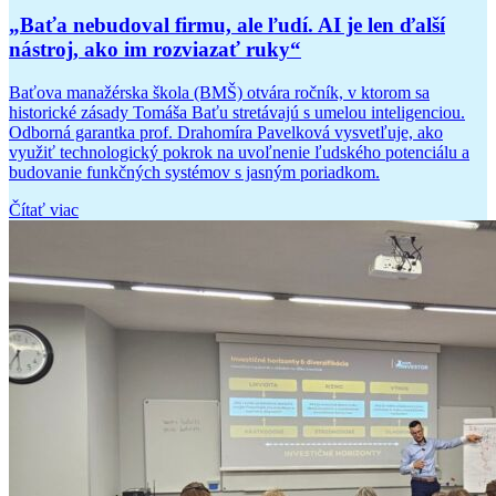
„Baťa nebudoval firmu, ale ľudí. AI je len ďalší
nástroj, ako im rozviazať ruky“
Baťova manažérska škola (BMŠ) otvára ročník, v ktorom sa
historické zásady Tomáša Baťu stretávajú s umelou inteligenciou.
Odborná garantka prof. Drahomíra Pavelková vysvetľuje, ako
využiť technologický pokrok na uvoľnenie ľudského potenciálu a
budovanie funkčných systémov s jasným poriadkom.
Čítať viac