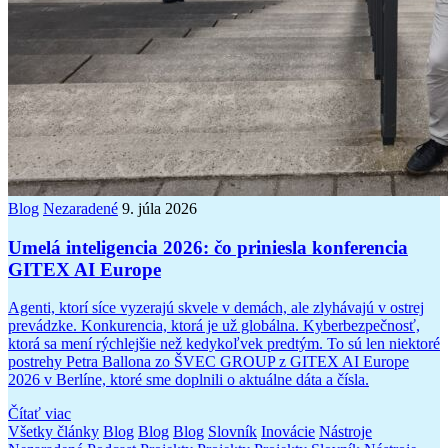
Blog
Nezaradené
9. júla 2026
Umelá inteligencia 2026: čo priniesla konferencia
GITEX AI Europe
Agenti, ktorí síce vyzerajú skvele v demách, ale zlyhávajú v ostrej
prevádzke. Konkurencia, ktorá je už globálna. Kyberbezpečnosť,
ktorá sa mení rýchlejšie než kedykoľvek predtým. To sú len niektoré
postrehy Petra Ballona zo ŠVEC GROUP z GITEX AI Europe
2026 v Berlíne, ktoré sme doplnili o aktuálne dáta a čísla.
Čítať viac
Všetky články
Blog
Blog
Blog
Slovník
Inovácie
Nástroje