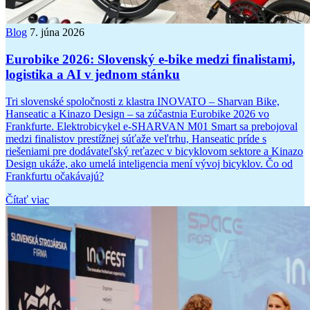
Blog
7. júna 2026
Eurobike 2026: Slovenský e-bike medzi finalistami,
logistika a AI v jednom stánku
Tri slovenské spoločnosti z klastra INOVATO – Sharvan Bike,
Hanseatic a Kinazo Design – sa zúčastnia Eurobike 2026 vo
Frankfurte. Elektrobicykel e-SHARVAN M01 Smart sa prebojoval
medzi finalistov prestížnej súťaže veľtrhu, Hanseatic príde s
riešeniami pre dodávateľský reťazec v bicyklovom sektore a Kinazo
Design ukáže, ako umelá inteligencia mení vývoj bicyklov. Čo od
Frankfurtu očakávajú?
Čítať viac