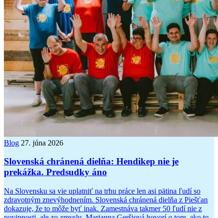
Blog
27. júna 2026
Slovenská chránená dielňa: Hendikep nie je
prekážka. Predsudky áno
Na Slovensku sa vie uplatniť na trhu práce len asi pätina ľudí so
zdravotným znevýhodnením. Slovenská chránená dielňa z Piešťan
dokazuje, že to môže byť inak. Zamestnáva takmer 50 ľudí nie z
povinnosti, ale zo zmyslu. Marianna Geršiová hovorí o tom, ako to