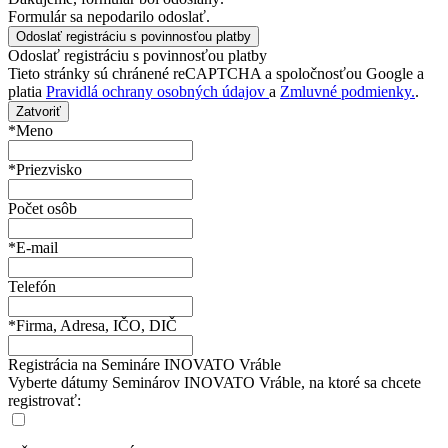
Formulár sa nepodarilo odoslať.
Odoslať registráciu s povinnosťou platby
Tieto stránky sú chránené reCAPTCHA a spoločnosťou Google a
platia
Pravidlá ochrany osobných údajov
a
Zmluvné podmienky.
.
Zatvoriť
*Meno
*Priezvisko
Počet osôb
*E-mail
Telefón
*Firma, Adresa, IČO, DIČ
Registrácia na Semináre INOVATO Vráble
Vyberte dátumy Seminárov INOVATO Vráble, na ktoré sa chcete
registrovať: