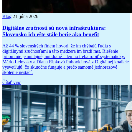
Blog
21. júna 2026
Digitálne zručnosti sú nová infraštruktúra:
Slovensko ich ešte stále berie ako benefit
Až 44 % slovenských firiem hovorí, že im chýbajú ľudia s
digitálnymi zručnosťami a táto medzera im brzdí rast. Riešenie
pritom nie je ani tajné, ani drahé – len ho treba robiť systematicky.
Mário Lelovský a Diana Ripková Puhovichová z Digitálnej koalície
vysvetľujú, čo skutočne funguje a prečo samotné jednorazové
školenie nestačí.
Čítať viac