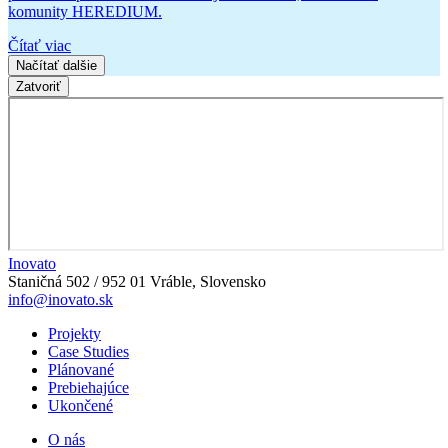
komunity HEREDIUM.
Čítať viac
Načítať dalšie
Zatvoriť
Inovato
Staničná 502 / 952 01 Vráble, Slovensko
info@inovato.sk
Projekty
Case Studies
Plánované
Prebiehajúce
Ukončené
O nás