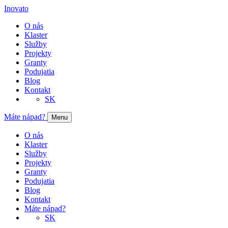
Inovato
O nás
Klaster
Služby
Projekty
Granty
Podujatia
Blog
Kontakt
SK
Máte nápad?
Menu
O nás
Klaster
Služby
Projekty
Granty
Podujatia
Blog
Kontakt
Máte nápad?
SK