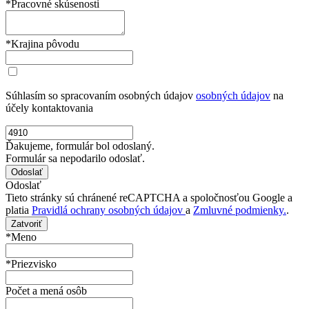
*Pracovné skúsenosti
*Krajina pôvodu
Súhlasím so spracovaním osobných údajov
osobných údajov
na
účely kontaktovania
Ďakujeme, formulár bol odoslaný.
Formulár sa nepodarilo odoslať.
Odoslať
Tieto stránky sú chránené reCAPTCHA a spoločnosťou Google a
platia
Pravidlá ochrany osobných údajov
a
Zmluvné podmienky.
.
Zatvoriť
*Meno
*Priezvisko
Počet a mená osôb