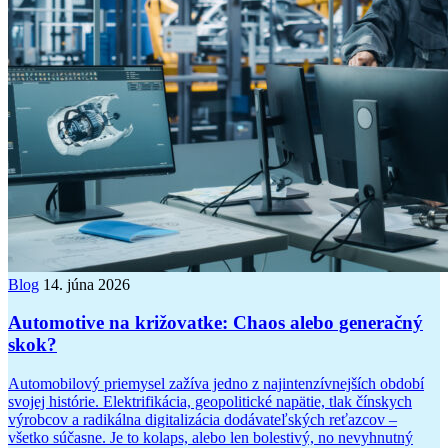
Blog
14. júna 2026
Automotive na križovatke: Chaos alebo generačný
skok?
Automobilový priemysel zažíva jedno z najintenzívnejších období
svojej histórie. Elektrifikácia, geopolitické napätie, tlak čínskych
výrobcov a radikálna digitalizácia dodávateľských reťazcov –
všetko súčasne. Je to kolaps, alebo len bolestivý, no nevyhnutný