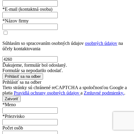
*E-mail (kontaktná osoba)
*Názov firmy
Súhlasím so spracovaním osobných údajov
osobných údajov
na
účely kontaktovania
Ďakujeme, formulár bol odoslaný.
Formulár sa nepodarilo odoslať.
Prihlásiť sa na odber
Tieto stránky sú chránené reCAPTCHA a spoločnosťou Google a
platia
Pravidlá ochrany osobných údajov
a
Zmluvné podmienky.
.
Zatvoriť
*Meno
*Priezvisko
Počet osôb