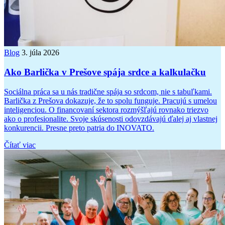
Blog
3. júla 2026
Ako Barlička v Prešove spája srdce a kalkulačku
Sociálna práca sa u nás tradične spája so srdcom, nie s tabuľkami.
Barlička z Prešova dokazuje, že to spolu funguje. Pracujú s umelou
inteligenciou. O financovaní sektora rozmýšľajú rovnako triezvo
ako o profesionalite. Svoje skúsenosti odovzdávajú ďalej aj vlastnej
konkurencii. Presne preto patria do INOVATO.
Čítať viac