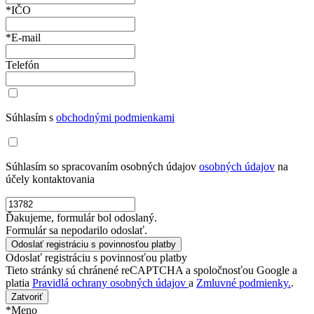
*IČO
*E-mail
Telefón
Súhlasím s
obchodnými podmienkami
Súhlasím so spracovaním osobných údajov
osobných údajov
na
účely kontaktovania
Ďakujeme, formulár bol odoslaný.
Formulár sa nepodarilo odoslať.
Odoslať registráciu s povinnosťou platby
Tieto stránky sú chránené reCAPTCHA a spoločnosťou Google a
platia
Pravidlá ochrany osobných údajov
a
Zmluvné podmienky.
.
Zatvoriť
*Meno