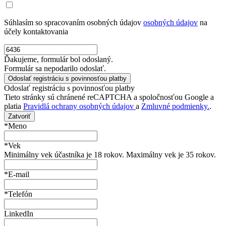
Súhlasím so spracovaním osobných údajov
osobných údajov
na
účely kontaktovania
Ďakujeme, formulár bol odoslaný.
Formulár sa nepodarilo odoslať.
Odoslať registráciu s povinnosťou platby
Tieto stránky sú chránené reCAPTCHA a spoločnosťou Google a
platia
Pravidlá ochrany osobných údajov
a
Zmluvné podmienky.
.
Zatvoriť
*Meno
*Vek
Minimálny vek účastníka je 18 rokov. Maximálny vek je 35 rokov.
*E-mail
*Telefón
LinkedIn