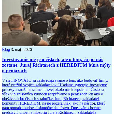
Blog
3. mája 2026
Investovanie nie je o číslach, ale o tom, čo po nás
zostane. Juraj Richtárech z HEREDIUM búra mýty
o peniazoch
V sieti INOVATO sa často rozprávame o tom, ako budovať firmy,
ktoré prežijú svojich zakladateľov. Hľadáme synergie, inovujeme
procesy a snažíme sa meniť svet okolo nás k lepšiemu. Často sa
však v biznisových kruhoch rozprávame o peniazoch len ako o
obežive alebo číslach v tabuľke. Juraj Richtárech, zakladateľ
komunity HEREDIUM, na ne pozerá inak: ako na nástroj, ktorý
nám pomáha budovať skutočné dedičstvo. Dnes vám chceme
predstaviť príbeh a filozofiu Juraja Richtárech, zakladateľa