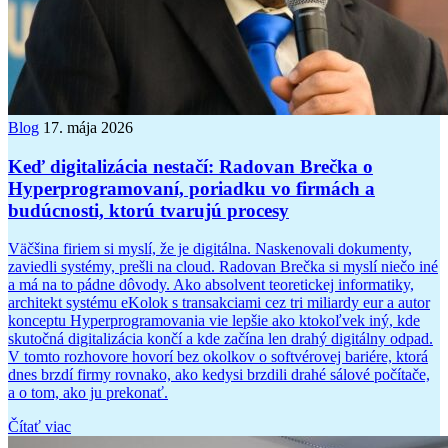
Blog
17. mája 2026
Keď digitalizácia nestačí: Radovan Brečka o
Hyperprogramovaní, poriadku vo firmách a
budúcnosti, ktorú tvarujú procesy
Väčšina firiem si myslí, že je digitálna. Naskenovali dokumenty,
zaviedli systémy, prešli na cloud. Radovan Brečka si myslí niečo iné
a má na to pádne dôvody. Ako absolvent teoretickej informatiky,
architekt systému eKolok s transakciami cez tri miliardy eur a autor
konceptu Hyperprogramovania vie lepšie ako ktokoľvek iný, kde
skutočná digitalizácia končí a kde začína len drahý digitálny odpad.
V tomto rozhovore hovorí bez okolkov o softvérovej bariére, ktorá
dnes brzdí firmy rovnako, ako kedysi brzdili drahé sálové počítače,
a o tom, ako ju prekonať.
Čítať viac