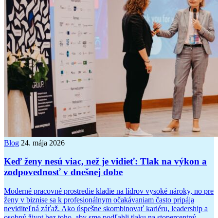
Blog
24. mája 2026
Keď ženy nesú viac, než je vidieť: Tlak na výkon a
zodpovednosť v dnešnej dobe
Moderné pracovné prostredie kladie na lídrov vysoké nároky, no pre
ženy v biznise sa k profesionálnym očakávaniam často pripája
neviditeľná záťaž. Ako úspešne skombinovať kariéru, leadership a
osobný život bez toho, aby sme podľahli tlaku na stopercentný