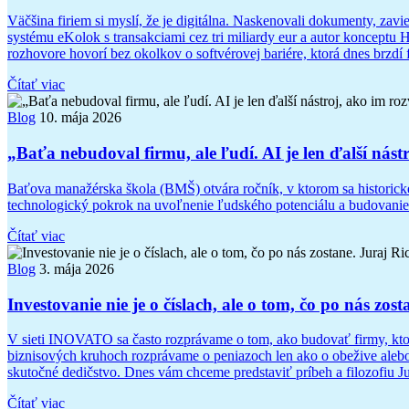
Väčšina firiem si myslí, že je digitálna. Naskenovali dokumenty, zavi
systému eKolok s transakciami cez tri miliardy eur a autor konceptu 
rozhovore hovorí bez okolkov o softvérovej bariére, ktorá dnes brzdí 
Čítať viac
Blog
10. mája 2026
„Baťa nebudoval firmu, ale ľudí. AI je len ďalší nást
Baťova manažérska škola (BMŠ) otvára ročník, v ktorom sa historick
technologický pokrok na uvoľnenie ľudského potenciálu a budovani
Čítať viac
Blog
3. mája 2026
Investovanie nie je o číslach, ale o tom, čo po nás
V sieti INOVATO sa často rozprávame o tom, ako budovať firmy, ktor
biznisových kruhoch rozprávame o peniazoch len ako o obežive aleb
skutočné dedičstvo. Dnes vám chceme predstaviť príbeh a filozofiu
Čítať viac