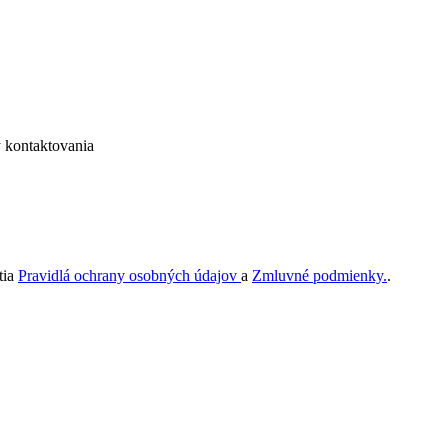
 kontaktovania
tia
Pravidlá ochrany osobných údajov
a
Zmluvné podmienky.
.