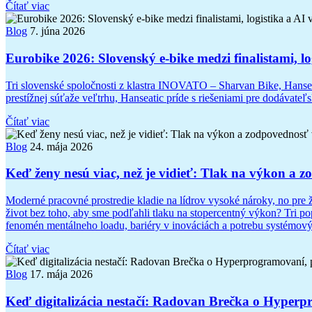
Čítať viac
Blog
7. júna 2026
Eurobike 2026: Slovenský e-bike medzi finalistami, l
Tri slovenské spoločnosti z klastra INOVATO – Sharvan Bike, Hanse
prestížnej súťaže veľtrhu, Hanseatic príde s riešeniami pre dodávat
Čítať viac
Blog
24. mája 2026
Keď ženy nesú viac, než je vidieť: Tlak na výkon a 
Moderné pracovné prostredie kladie na lídrov vysoké nároky, no pre 
život bez toho, aby sme podľahli tlaku na stopercentný výkon? Tri
fenomén mentálneho loadu, bariéry v inováciách a potrebu systémovýc
Čítať viac
Blog
17. mája 2026
Keď digitalizácia nestačí: Radovan Brečka o Hyperp