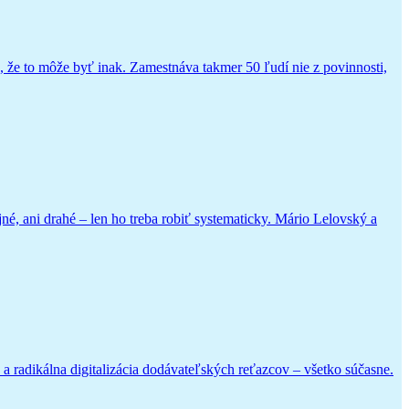
, že to môže byť inak. Zamestnáva takmer 50 ľudí nie z povinnosti,
jné, ani drahé – len ho treba robiť systematicky. Mário Lelovský a
v a radikálna digitalizácia dodávateľských reťazcov – všetko súčasne.