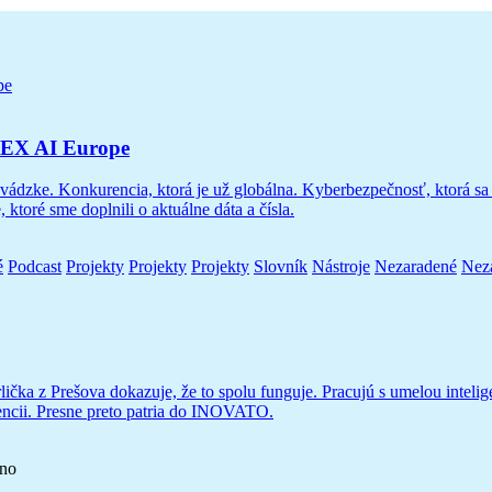
ITEX AI Europe
prevádzke. Konkurencia, ktorá je už globálna. Kyberbezpečnosť, ktorá s
ré sme doplnili o aktuálne dáta a čísla.
é
Podcast
Projekty
Projekty
Projekty
Slovník
Nástroje
Nezaradené
Nez
rlička z Prešova dokazuje, že to spolu funguje. Pracujú s umelou intel
rencii. Presne preto patria do INOVATO.