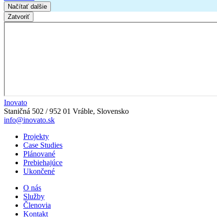
Načítať dalšie
Zatvoriť
Inovato
Staničná 502 / 952 01 Vráble, Slovensko
info@inovato.sk
Projekty
Case Studies
Plánované
Prebiehajúce
Ukončené
O nás
Služby
Členovia
Kontakt