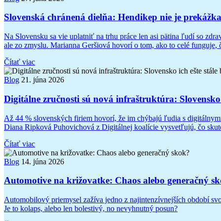
Slovenská chránená dielňa: Hendikep nie je prekážk
Na Slovensku sa vie uplatniť na trhu práce len asi pätina ľudí so z
ale zo zmyslu. Marianna Geršiová hovorí o tom, ako to celé funguje, čo 
Čítať viac
Blog
21. júna 2026
Digitálne zručnosti sú nová infraštruktúra: Slovensko i
Až 44 % slovenských firiem hovorí, že im chýbajú ľudia s digitálnymi 
Diana Ripková Puhovichová z Digitálnej koalície vysvetľujú, čo skut
Čítať viac
Blog
14. júna 2026
Automotive na križovatke: Chaos alebo generačný s
Automobilový priemysel zažíva jedno z najintenzívnejších období svoje
Je to kolaps, alebo len bolestivý, no nevyhnutný posun?