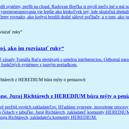
edli systémy, prešli na cloud. Radovan Brečka si myslí niečo iné a má n
Hyperprogramovania vie lepšie ako ktokoľvek iný, kde skutočná digitali
firmy rovnako, ako kedysi brzdili drahé sálové počítače, a o tom, ako j
roj, ako im rozviazať ruky“
é zásady Tomáša Baťu stretávajú s umelou inteligenciou. Odborná gara
e funkčných systémov s jasným poriadkom.
 zostane. Juraj Richtárech z HEREDIUM búra mýty o pen
é prežijú svojich zakladateľov. Hľadáme synergie, inovujeme procesy 
o číslach v tabuľke. Juraj Richtárech, zakladateľ komunity HEREDIUM
 Juraja Richtárech, zakladateľa komunity HEREDIUM.