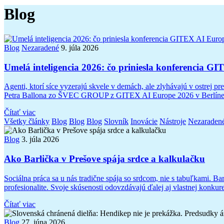
Blog
Blog
Nezaradené
9. júla 2026
Umelá inteligencia 2026: čo priniesla konferencia G
Agenti, ktorí síce vyzerajú skvele v demách, ale zlyhávajú v ostrej 
Petra Ballona zo ŠVEC GROUP z GITEX AI Europe 2026 v Berlíne, kto
Čítať viac
Všetky články
Blog
Blog
Blog
Slovník
Inovácie
Nástroje
Nezaraden
Blog
3. júla 2026
Ako Barlička v Prešove spája srdce a kalkulačku
Sociálna práca sa u nás tradične spája so srdcom, nie s tabuľkami. Ba
profesionalite. Svoje skúsenosti odovzdávajú ďalej aj vlastnej konku
Čítať viac
Blog
27. júna 2026