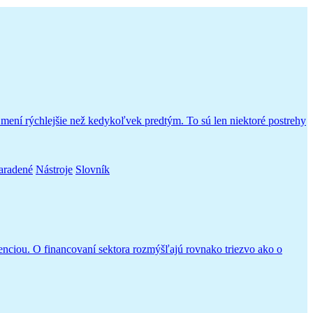
a mení rýchlejšie než kedykoľvek predtým. To sú len niektoré postrehy
aradené
Nástroje
Slovník
igenciou. O financovaní sektora rozmýšľajú rovnako triezvo ako o