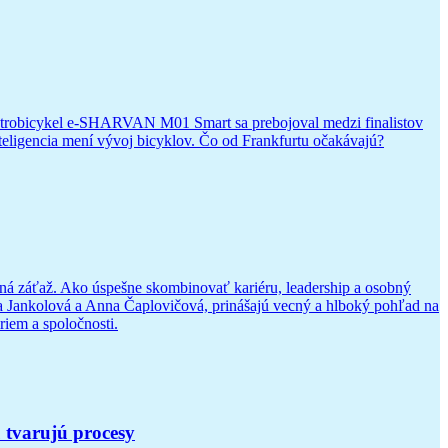
ektrobicykel e-SHARVAN M01 Smart sa prebojoval medzi finalistov
nteligencia mení vývoj bicyklov. Čo od Frankfurtu očakávajú?
ľná záťaž. Ako úspešne skombinovať kariéru, leadership a osobný
a Jankolová a Anna Čaplovičová, prinášajú vecný a hlboký pohľad na
riem a spoločnosti.
 tvarujú procesy