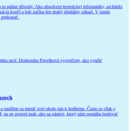
a to pádne dôvody. Ako absolvent teoretickej informatiky, architekt
zácia končí a kde začína len drahý digitálny odpad. V tomto
u prekonať.
ntka prof. Drahomíra Pavelková vysvetľuje, ako využiť
iazoch
a snažíme sa meniť svet okolo nás k lepšiemu. Často sa však v
, na ne pozerá inak: ako na nástroj, ktorý nám pomáha budovať