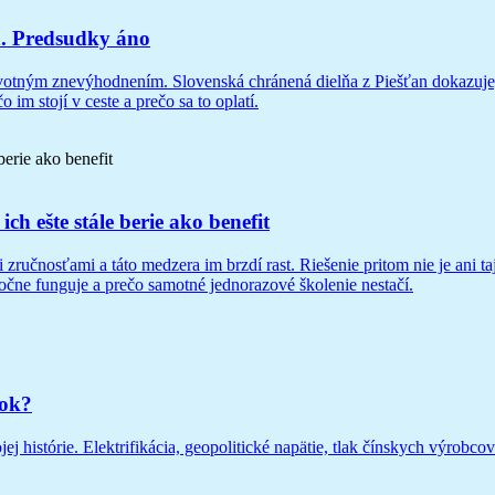
a. Predsudky áno
dravotným znevýhodnením. Slovenská chránená dielňa z Piešťan dokazuje
im stojí v ceste a prečo sa to oplatí.
ch ešte stále berie ako benefit
zručnosťami a táto medzera im brzdí rast. Riešenie pritom nie je ani ta
očne funguje a prečo samotné jednorazové školenie nestačí.
kok?
j histórie. Elektrifikácia, geopolitické napätie, tlak čínskych výrobco