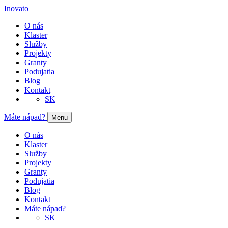
Inovato
O nás
Klaster
Služby
Projekty
Granty
Podujatia
Blog
Kontakt
SK
Máte nápad?
Menu
O nás
Klaster
Služby
Projekty
Granty
Podujatia
Blog
Kontakt
Máte nápad?
SK