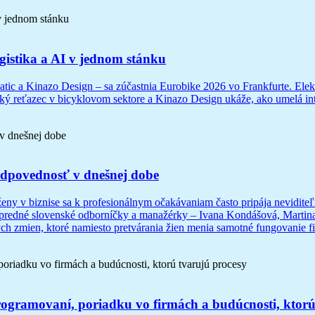
ogistika a AI v jednom stánku
atic a Kinazo Design – sa zúčastnia Eurobike 2026 vo Frankfurte. El
eľský reťazec v bicyklovom sektore a Kinazo Design ukáže, ako umelá i
zodpovednosť v dnešnej dobe
ženy v biznise sa k profesionálnym očakávaniam často pripája nevidite
 popredné slovenské odborníčky a manažérky – Ivana Kondášová, Martin
h zmien, ktoré namiesto pretvárania žien menia samotné fungovanie fi
rogramovaní, poriadku vo firmách a budúcnosti, ktorú