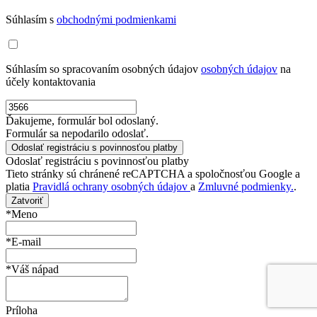
Súhlasím s
obchodnými podmienkami
Súhlasím so spracovaním osobných údajov
osobných údajov
na
účely kontaktovania
Ďakujeme, formulár bol odoslaný.
Formulár sa nepodarilo odoslať.
Odoslať registráciu s povinnosťou platby
Tieto stránky sú chránené reCAPTCHA a spoločnosťou Google a
platia
Pravidlá ochrany osobných údajov
a
Zmluvné podmienky.
.
Zatvoriť
*Meno
*E-mail
*Váš nápad
Príloha