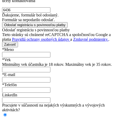
účely kontaktovania
Ďakujeme, formulár bol odoslaný.
Formulár sa nepodarilo odoslať.
Odoslať registráciu s povinnosťou platby
Tieto stránky sú chránené reCAPTCHA a spoločnosťou Google a
platia
Pravidlá ochrany osobných údajov
a
Zmluvné podmienky.
.
Zatvoriť
*Meno
*Vek
Minimálny vek účastníka je 18 rokov. Maximálny vek je 35 rokov.
*E-mail
*Telefón
LinkedIn
Pracujete v súčasnosti na nejakých výskumných a vývojových
aktivitách?