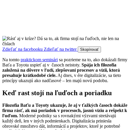
Zdieľať na facebooku
Zdieľať na twitter
Skopírovať
Na tomto
praktickom seminári
sa pozrieme na to, ako dokázali firmy
Baťa a Toyota uspieť aj v časoch neistoty.
Spája ich filozofia
založená na dôvere v ľudí, zlepšovaní procesov a vízii, ktorá
presahuje krátkodobé ciele.
Aj dnes, v ére digitalizácie, sa tieto
princípy ukazujú ako nadčasové – len majú novú podobu.
Keď rast stojí na ľuďoch a poriadku
Filozofia Baťu a Toyoty ukazuje, že aj v ťažkých časoch dokáže
firma rásť, ak má poriadok v procesoch, jasnú víziu a rešpekt k
ľuďom.
Moderné podniky sa s rovnakými výzvami stretávajú
každý deň, len v iných podmienkach. Digitalizácia priniesla
obrovské množstvo dát, informácií a projektov, ktoré je potrebné