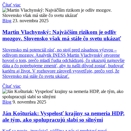
Čítať viac
Blog
23. novembra 2025
Martin Vlachynský: Najväčším rizikom je odliv
mozgov. Slovensko však má stále čo svetu ukázať
Slovensko má potenciál rásť, no stojí pred zásadnou výzvou –
odlivom mozgov. Analytik INESS Martin Vlachynský otvorene
hovorí o tom, prečo mladí ľudia odchádzajú, čo ukazujú najnovšie
dáta a čo potrebujeme zmeniť, aby tu našli dôvod zostať, budovať
kariéru aj život. V rozhovore zároveň vysvetľuje, prečo verí, že
Slovensko má stále čo svetu ukázať.
Čítať viac
Blog
9. novembra 2025
Ján Košturiak: Vyspelosť krajiny sa nemeria HDP,
ale tým, ako spolupracujú slabí so silnými
Keď sa povie „inovácia“, väčšina z nás si predstaví nové