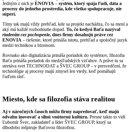
Jedným z nich je
ENOVIA
–
systém, ktorý spája ľudí, dáta a
procesy do jedného prostredia, kde všetko spolupracuje, nie
súperí.
Tímy tak majú vždy prehľad, kde sa projekt nachádza, čo sa mení a
aký má každé rozhodnutie dopad.
To, čo kedysi Baťa nazýval
riadením cez pochopenie
, dnes firmy dosahujú práve cez
ENOVIA
– riešenie, ktoré prináša istotu, prehľad a spoločný jazyk
medzi technikou a biznisom.
Rovnako ako digitalizácia prináša poriadok do systémov, filozofia
Baťu
prináša poriadok do medziľudských vzťahov. A práve tu sa
stretáva svet TECHNODAT a
ŠVEC GROUP
– v presvedčení, že
technológie aj procesy majú zmysel len vtedy, keď pomáhajú
ľuďom rásť.
Miesto, kde sa filozofia stáva realitou
Aj v náročných časoch môžu firmy napredovať, keď majú
odvahu inovovať a silnú vnútornú kultúru.
Presne takto to vidí
Ľubomír Švec, zakladateľ a líder ŠVEC GROUP, ktorý sa
dlhodobo inšpiruje Baťovou filozofiou.