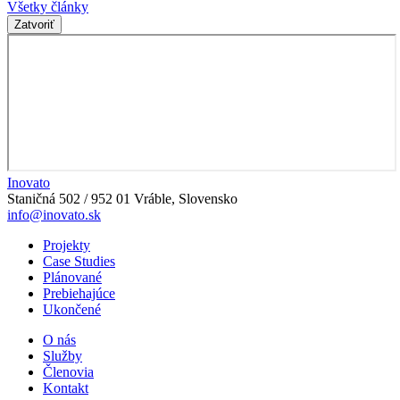
Všetky články
Zatvoriť
Inovato
Staničná 502 / 952 01 Vráble, Slovensko
info@inovato.sk
Projekty
Case Studies
Plánované
Prebiehajúce
Ukončené
O nás
Služby
Členovia
Kontakt