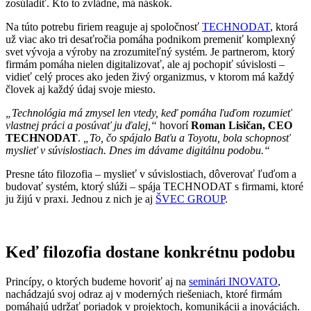
zosúladiť. Kto to zvládne, má náskok.
Na túto potrebu firiem reaguje aj spoločnosť
TECHNODAT
, ktorá
už viac ako tri desaťročia pomáha podnikom premeniť komplexný
svet vývoja a výroby na zrozumiteľný systém. Je partnerom, ktorý
firmám pomáha nielen digitalizovať, ale aj pochopiť súvislosti –
vidieť celý proces ako jeden živý organizmus, v ktorom má každý
človek aj každý údaj svoje miesto.
„Technológia má zmysel len vtedy, keď pomáha ľuďom rozumieť
vlastnej práci a posúvať ju ďalej,“
hovorí
Roman Lisičan, CEO
TECHNODAT
.
„To, čo spájalo Baťu a Toyotu, bola schopnosť
myslieť v súvislostiach. Dnes im dávame digitálnu podobu.“
Presne táto filozofia – myslieť v súvislostiach, dôverovať ľuďom a
budovať systém, ktorý slúži – spája TECHNODAT s firmami, ktoré
ju žijú v praxi. Jednou z nich je aj
ŠVEC GROUP
.
Keď filozofia dostane konkrétnu podobu
Princípy, o ktorých budeme hovoriť aj na
seminári INOVATO
,
nachádzajú svoj odraz aj v moderných riešeniach, ktoré firmám
pomáhajú udržať poriadok v projektoch, komunikácii a inováciách.