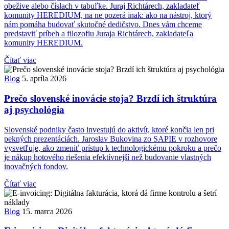
obežive alebo číslach v tabuľke. Juraj Richtárech, zakladateľ
komunity HEREDIUM, na ne pozerá inak: ako na nástroj, ktorý
nám pomáha budovať skutočné dedičstvo. Dnes vám chceme
predstaviť príbeh a filozofiu Juraja Richtárech, zakladateľa
komunity HEREDIUM.
Čítať viac
Blog
5. apríla 2026
Prečo slovenské inovácie stoja? Brzdí ich štruktúra
aj psychológia
Slovenské podniky často investujú do aktivít, ktoré končia len pri
pekných prezentáciách. Jaroslav Bukovina zo SAPIE v rozhovore
vysvetľuje, ako zmeniť prístup k technologickému pokroku a prečo
je nákup hotového riešenia efektívnejší než budovanie vlastných
inovačných fondov.
Čítať viac
Blog
15. marca 2026