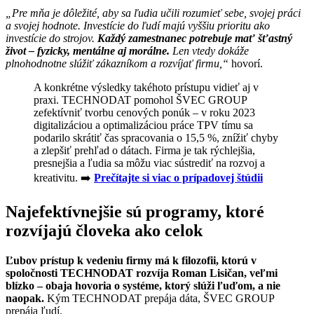
„Pre mňa je dôležité, aby sa ľudia učili rozumieť sebe, svojej práci
a svojej hodnote. Investície do ľudí majú vyššiu prioritu ako
investície do strojov.
Každý zamestnanec potrebuje mať šťastný
život – fyzicky, mentálne aj morálne.
Len vtedy dokáže
plnohodnotne slúžiť zákazníkom a rozvíjať firmu,“
hovorí.
A konkrétne výsledky takéhoto prístupu vidieť aj v
praxi. TECHNODAT pomohol ŠVEC GROUP
zefektívniť tvorbu cenových ponúk – v roku 2023
digitalizáciou a optimalizáciou práce TPV tímu sa
podarilo skrátiť čas spracovania o 15,5 %, znížiť chyby
a zlepšiť prehľad o dátach. Firma je tak rýchlejšia,
presnejšia a ľudia sa môžu viac sústrediť na rozvoj a
kreativitu. ➡️
Prečítajte si viac o prípadovej štúdii
Najefektívnejšie sú programy, ktoré
rozvíjajú človeka ako celok
Ľubov prístup k vedeniu firmy má k filozofii, ktorú v
spoločnosti TECHNODAT rozvíja Roman Lisičan, veľmi
blízko – obaja hovoria o systéme, ktorý slúži ľuďom, a nie
naopak.
Kým TECHNODAT prepája dáta,
ŠVEC GROUP
prepája ľudí.