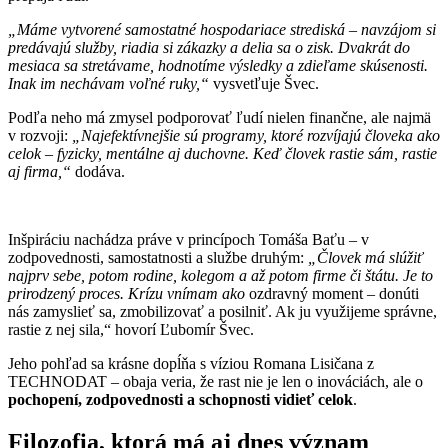
„Máme vytvorené samostatné hospodariace strediská – navzájom si
predávajú služby, riadia si zákazky a delia sa o zisk. Dvakrát do
mesiaca sa stretávame, hodnotíme výsledky a zdieľame skúsenosti.
Inak im nechávam voľné ruky,“
vysvetľuje Švec.
Podľa neho má zmysel podporovať ľudí nielen finančne, ale najmä
v rozvoji:
„Najefektívnejšie sú programy, ktoré rozvíjajú človeka ako
celok – fyzicky, mentálne aj duchovne. Keď človek rastie sám, rastie
aj firma,“
dodáva.
Inšpiráciu nachádza práve v princípoch Tomáša Baťu – v
zodpovednosti, samostatnosti a službe druhým:
„Človek má slúžiť
najprv sebe, potom rodine, kolegom a až potom firme či štátu. Je to
prirodzený proces. Krízu vnímam ako
ozdravný moment – donúti
nás zamyslieť sa, zmobilizovať a posilniť. Ak ju využijeme správne,
rastie z nej sila,“ hovorí Ľubomír Švec.
Jeho pohľad sa krásne dopĺňa s víziou Romana Lisičana z
TECHNODAT – obaja veria, že rast nie je len o inováciách, ale o
pochopení, zodpovednosti a schopnosti vidieť celok
.
Filozofia, ktorá má aj dnes význam