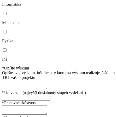
Informatika
Matematika
Fyzika
Iné
*Opíšte výskum
Opíšte svoj výskum, inštitúciu, v ktorej sa výskum realizuje, štádium
TRL vášho projektu
*Univerzita (najvyšší dosiahnutý stupeň vzdelania)
*Pracovné skúsenosti