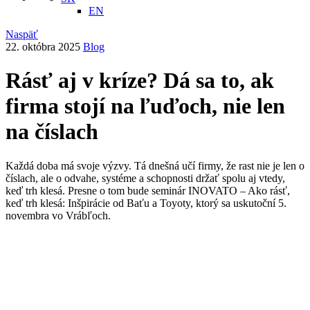
EN
Naspäť
22. októbra 2025
Blog
Rásť aj v kríze? Dá sa to, ak
firma stojí na ľuďoch, nie len
na číslach
Každá doba má svoje výzvy. Tá dnešná učí firmy, že rast nie je len o
číslach, ale o odvahe, systéme a schopnosti držať spolu aj vtedy,
keď trh klesá. Presne o tom bude seminár INOVATO – Ako rásť,
keď trh klesá: Inšpirácie od Baťu a Toyoty, ktorý sa uskutoční 5.
novembra vo Vrábľoch.