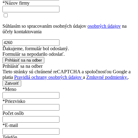
*Názov firmy
Súhlasím so spracovaním osobných údajov
osobných údajov
na
účely kontaktovania
Ďakujeme, formulár bol odoslaný.
Formulár sa nepodarilo odoslať.
Prihlásiť sa na odber
Tieto stránky sú chránené reCAPTCHA a spoločnosťou Google a
platia
Pravidlá ochrany osobných údajov
a
Zmluvné podmienky.
.
Zatvoriť
*Meno
*Priezvisko
Počet osôb
*E-mail
Telefón