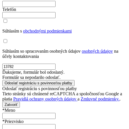
Telefón
Súhlasím s
obchodnými podmienkami
Súhlasím so spracovaním osobných údajov
osobných údajov
na
účely kontaktovania
Ďakujeme, formulár bol odoslaný.
Formulár sa nepodarilo odoslať.
Odoslať registráciu s povinnosťou platby
Tieto stránky sú chránené reCAPTCHA a spoločnosťou Google a
platia
Pravidlá ochrany osobných údajov
a
Zmluvné podmienky.
.
Zatvoriť
*Meno
*Priezvisko