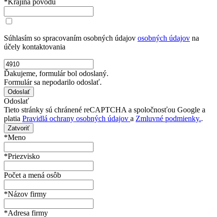
*Krajina pôvodu
Súhlasím so spracovaním osobných údajov
osobných údajov
na
účely kontaktovania
Ďakujeme, formulár bol odoslaný.
Formulár sa nepodarilo odoslať.
Odoslať
Tieto stránky sú chránené reCAPTCHA a spoločnosťou Google a
platia
Pravidlá ochrany osobných údajov
a
Zmluvné podmienky.
.
Zatvoriť
*Meno
*Priezvisko
Počet a mená osôb
*Názov firmy
*Adresa firmy