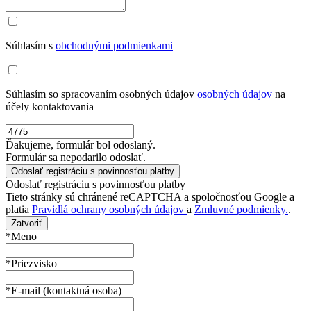
Súhlasím s
obchodnými podmienkami
Súhlasím so spracovaním osobných údajov
osobných údajov
na
účely kontaktovania
Ďakujeme, formulár bol odoslaný.
Formulár sa nepodarilo odoslať.
Odoslať registráciu s povinnosťou platby
Tieto stránky sú chránené reCAPTCHA a spoločnosťou Google a
platia
Pravidlá ochrany osobných údajov
a
Zmluvné podmienky.
.
Zatvoriť
*Meno
*Priezvisko
*E-mail (kontaktná osoba)