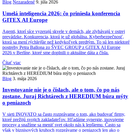
Blog
Nezaradené
9. júla 2026
Umelá inteligencia 2026: čo priniesla konferencia
GITEX AI Europe
Agenti, ktorí síce vyzerajú skvele v demách, ale zlyhávajú v ostrej
prevádzke. Konkurencia, ktorá je už globálna. Kyberbezpečnosť,
ktorá sa mení rýchlejšie než kedykoľvek predtým. To sú len niektoré
postrehy Petra Ballona zo ŠVEC GROUP z GITEX AI Europe
2026 v Berlíne, ktoré sme doplnili o aktuálne dáta a čísla.
Čítať viac
Blog
3. mája 2026
Investovanie nie je o číslach, ale o tom, čo po nás
zostane. Juraj Richtárech z HEREDIUM búra mýty
o peniazoch
V sieti INOVATO sa často rozprávame o tom, ako budovať firmy,
ktoré prežijú svojich zakladateľov. Hľadáme synergie, inovujeme
procesy a snažíme sa meniť svet okolo nás k lepšiemu. Často sa
však v biznisových kruhoch rozprávame o peniazoch len ako o