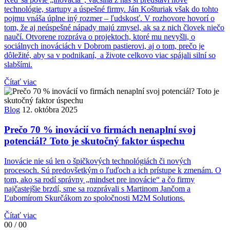
technológie, startupy a úspešné firmy. Ján Košturiak však do tohto
pojmu vnáša úplne iný rozmer – ľudskosť. V rozhovore hovorí o
tom, že aj neúspešné nápady majú zmysel, ak sa z nich človek niečo
naučí. Otvorene rozpráva o projektoch, ktoré mu nevyšli, o
sociálnych inováciách v Dobrom pastierovi, aj o tom, prečo je
dôležité, aby sa v podnikaní, a živote celkovo viac spájali silní so
slabšími.
Čítať viac
Blog
12. októbra 2025
Prečo 70 % inovácií vo firmách nenaplní svoj
potenciál? Toto je skutočný faktor úspechu
Inovácie nie sú len o špičkových technológiách či nových
procesoch. Sú predovšetkým o ľuďoch a ich prístupe k zmenám. O
tom, ako sa rodí správny „mindset pre inovácie“ a čo firmy
najčastejšie brzdí, sme sa rozprávali s Martinom Jančom a
Ľubomírom Skurčákom zo spoločnosti M2M Solutions.
Čítať viac
00 / 00