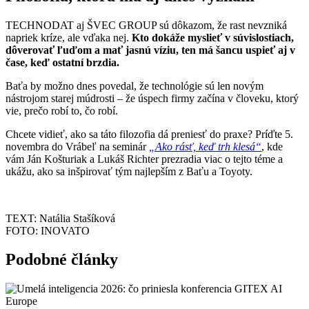
TECHNODAT aj ŠVEC GROUP sú dôkazom, že rast nevzniká
napriek kríze, ale vďaka nej.
Kto dokáže myslieť v súvislostiach,
dôverovať ľuďom a mať jasnú víziu, ten má šancu uspieť aj v
čase, keď ostatní brzdia.
Baťa by možno dnes povedal, že technológie sú len novým
nástrojom starej múdrosti – že úspech firmy začína v človeku, ktorý
vie, prečo robí to, čo robí.
Chcete vidieť, ako sa táto filozofia dá preniesť do praxe? Príďte 5.
novembra do Vrábeľ na seminár
„Ako rásť, keď trh klesá“
, kde
vám Ján Košturiak a Lukáš Richter prezradia viac o tejto téme a
ukážu, ako sa inšpirovať tým najlepším z Baťu a Toyoty.
TEXT: Natália Stašíková
FOTO: INOVATO
Podobné články