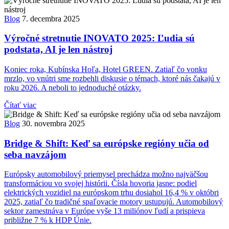
Blog
7. decembra 2025
Výročné stretnutie INOVATO 2025: Ľudia sú
podstata, AI je len nástroj
Koniec roka, Kubínska Hoľa, Hotel GREEN. Zatiaľ čo vonku
mrzlo, vo vnútri sme rozbehli diskusie o témach, ktoré nás čakajú v
roku 2026. A neboli to jednoduché otázky.
Čítať viac
Blog
30. novembra 2025
Bridge & Shift: Keď sa európske regióny učia od
seba navzájom
Európsky automobilový priemysel prechádza možno najväčšou
transformáciou vo svojej histórii. Čísla hovoria jasne: podiel
elektrických vozidiel na európskom trhu dosiahol 16,4 % v októbri
2025, zatiaľ čo tradičné spaľovacie motory ustupujú. Automobilový
sektor zamestnáva v Európe vyše 13 miliónov ľudí a prispieva
približne 7 % k HDP Únie.