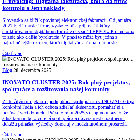
E-invoicing: Digitálna fakturácia, ktorá dá firme
kontrolu a šetrí náklady
Slovensko sa blíži k povinnej elektronickej fakturácii. Od januára
2027 budú musieť firmy vystavovať a prijímať faktúry v
štruktúrovanom digitálnom formáte cez sieť PEPPOL. Pre niekoho
to znie ako ďalšia byrokracia. V praxi to môže byť jedna z
najužitočnejších zmien, ktorú digitalizácia firmám prinesie.
Čítať viac
Blog
28. decembra 2025
INOVATO CLUSTER 2025: Rok plný projektov,
spolupráce a rozširovania našej komunity
Za každým projektom, podujatím a spoluprácou v INOVATO stoja
konkrétni ľudia a ich ochota zdieľať skúsenosti, pomáhať si a
posúvať veci dopredu. Práve v roku 2025 sa naplno ukázalo, že
silná komunita, otvorená spolupráca a dôvera medzi partnermi
dokážu prinášať výsledky doma aj v medzinárodnom prostredí.
Čítať viac