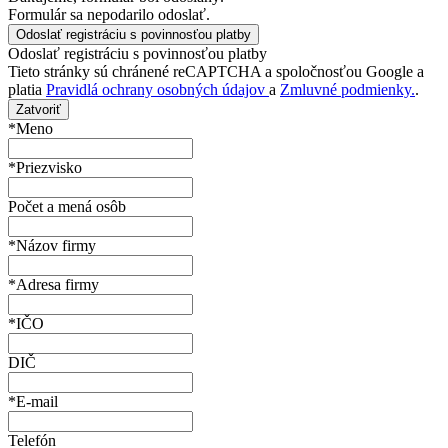
Formulár sa nepodarilo odoslať.
Odoslať registráciu s povinnosťou platby
Tieto stránky sú chránené reCAPTCHA a spoločnosťou Google a
platia
Pravidlá ochrany osobných údajov
a
Zmluvné podmienky.
.
Zatvoriť
*Meno
*Priezvisko
Počet a mená osôb
*Názov firmy
*Adresa firmy
*IČO
DIČ
*E-mail
Telefón