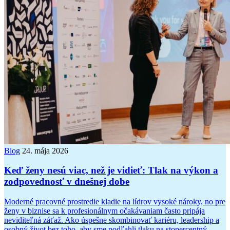
Blog
24. mája 2026
Keď ženy nesú viac, než je vidieť: Tlak na výkon a
zodpovednosť v dnešnej dobe
Moderné pracovné prostredie kladie na lídrov vysoké nároky, no pre
ženy v biznise sa k profesionálnym očakávaniam často pripája
neviditeľná záťaž. Ako úspešne skombinovať kariéru, leadership a
osobný život bez toho, aby sme podľahli tlaku na stopercentný