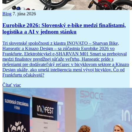
Blog
7. júna 2026
Eurobike 2026: Slovenský e-bike medzi finalistami,
logistika a AI v jednom stánku
Tri slovenské spoločnosti z klastra INOVATO – Sharvan Bike,
Hanseatic a Kinazo Design – sa zúčastnia Eurobike 2026 vo
Frankfurte. Elektrobicykel e-SHARVAN M01 Smart sa prebojoval
medzi finalistov prestížnej súťaže veľtrhu, Hanseatic príde s
riešeniami pre dodávateľský reťazec v bicyklovom sektore a Kinazo
Design ukáže, ako umelá inteligencia mení vývoj bicyklov. Čo od
Frankfurtu očakávajú?
Čítať viac