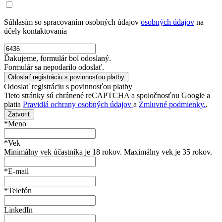
Súhlasím so spracovaním osobných údajov
osobných údajov
na
účely kontaktovania
Ďakujeme, formulár bol odoslaný.
Formulár sa nepodarilo odoslať.
Odoslať registráciu s povinnosťou platby
Tieto stránky sú chránené reCAPTCHA a spoločnosťou Google a
platia
Pravidlá ochrany osobných údajov
a
Zmluvné podmienky.
.
Zatvoriť
*Meno
*Vek
Minimálny vek účastníka je 18 rokov. Maximálny vek je 35 rokov.
*E-mail
*Telefón
LinkedIn