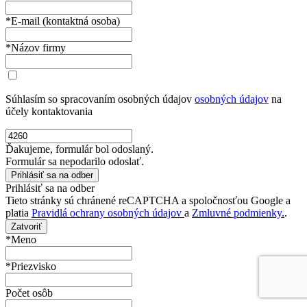
*E-mail (kontaktná osoba)
*Názov firmy
Súhlasím so spracovaním osobných údajov
osobných údajov
na
účely kontaktovania
Ďakujeme, formulár bol odoslaný.
Formulár sa nepodarilo odoslať.
Prihlásiť sa na odber
Tieto stránky sú chránené reCAPTCHA a spoločnosťou Google a
platia
Pravidlá ochrany osobných údajov
a
Zmluvné podmienky.
.
Zatvoriť
*Meno
*Priezvisko
Počet osôb