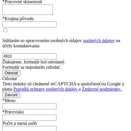
*Pracovné skúsenosti
*Krajina pôvodu
Súhlasím so spracovaním osobných údajov
osobných údajov
na
účely kontaktovania
Ďakujeme, formulár bol odoslaný.
Formulár sa nepodarilo odoslať.
Odoslať
Tieto stránky sú chránené reCAPTCHA a spoločnosťou Google a
platia
Pravidlá ochrany osobných údajov
a
Zmluvné podmienky.
.
Zatvoriť
*Meno
*Priezvisko
Počet a mená osôb