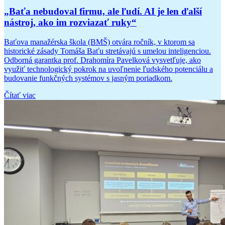
„Baťa nebudoval firmu, ale ľudí. AI je len ďalší
nástroj, ako im rozviazať ruky“
Baťova manažérska škola (BMŠ) otvára ročník, v ktorom sa
historické zásady Tomáša Baťu stretávajú s umelou inteligenciou.
Odborná garantka prof. Drahomíra Pavelková vysvetľuje, ako
využiť technologický pokrok na uvoľnenie ľudského potenciálu a
budovanie funkčných systémov s jasným poriadkom.
Čítať viac