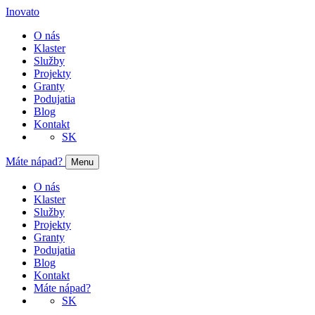
Inovato
O nás
Klaster
Služby
Projekty
Granty
Podujatia
Blog
Kontakt
SK
Máte nápad?
Menu
O nás
Klaster
Služby
Projekty
Granty
Podujatia
Blog
Kontakt
Máte nápad?
SK