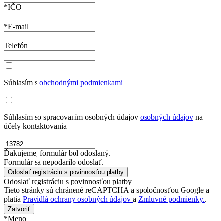
*IČO
*E-mail
Telefón
Súhlasím s
obchodnými podmienkami
Súhlasím so spracovaním osobných údajov
osobných údajov
na
účely kontaktovania
Ďakujeme, formulár bol odoslaný.
Formulár sa nepodarilo odoslať.
Odoslať registráciu s povinnosťou platby
Tieto stránky sú chránené reCAPTCHA a spoločnosťou Google a
platia
Pravidlá ochrany osobných údajov
a
Zmluvné podmienky.
.
Zatvoriť
*Meno