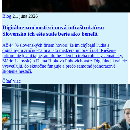
Blog
21. júna 2026
Digitálne zručnosti sú nová infraštruktúra:
Slovensko ich ešte stále berie ako benefit
Až 44 % slovenských firiem hovorí, že im chýbajú ľudia s
digitálnymi zručnosťami a táto medzera im brzdí rast. Riešenie
pritom nie je ani tajné, ani drahé – len ho treba robiť systematicky.
Mário Lelovský a Diana Ripková Puhovichová z Digitálnej koalície
vysvetľujú, čo skutočne funguje a prečo samotné jednorazové
školenie nestačí.
Čítať viac