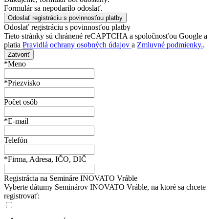
Formulár sa nepodarilo odoslať.
Odoslať registráciu s povinnosťou platby
Tieto stránky sú chránené reCAPTCHA a spoločnosťou Google a
platia
Pravidlá ochrany osobných údajov
a
Zmluvné podmienky.
.
Zatvoriť
*Meno
*Priezvisko
Počet osôb
*E-mail
Telefón
*Firma, Adresa, IČO, DIČ
Registrácia na Semináre INOVATO Vráble
Vyberte dátumy Seminárov INOVATO Vráble, na ktoré sa chcete
registrovať: