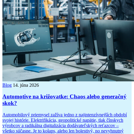
Blog
14. júna 2026
Automotive na križovatke: Chaos alebo generačný
skok?
Automobilový priemysel zažíva jedno z najintenzívnejších období
svojej histórie. Elektrifikácia, geopolitické napätie, tlak čínskych
výrobcov a radikálna digitalizácia dodávateľských reťazcov –
všetko súčasne. Je to kolaps, alebo len bolestivý, no nevyhnutný