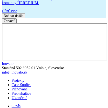
komunity HEREDIUM.
Čítať viac
Načítať dalšie
Zatvoriť
Inovato
Staničná 502 / 952 01 Vráble, Slovensko
info@inovato.sk
Projekty
Case Studies
Plánované
Prebiehajúce
Ukončené
O nás