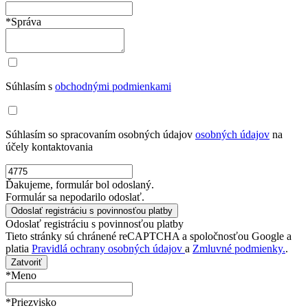
*Správa
Súhlasím s
obchodnými podmienkami
Súhlasím so spracovaním osobných údajov
osobných údajov
na
účely kontaktovania
Ďakujeme, formulár bol odoslaný.
Formulár sa nepodarilo odoslať.
Odoslať registráciu s povinnosťou platby
Tieto stránky sú chránené reCAPTCHA a spoločnosťou Google a
platia
Pravidlá ochrany osobných údajov
a
Zmluvné podmienky.
.
Zatvoriť
*Meno
*Priezvisko