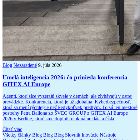
Blog
Nezaradené
9. júla 2026
Umelá inteligencia 2026: čo priniesla konferencia
GITEX AI Europe
Agenti, ktorí síce vyzerajú skvele v demách, ale zlyhávajú v ostrej
prevádzke. Konkurencia, ktorá je už globálna. Kyberbezpečnosť,
ktorá sa mení rýchlejšie než kedykoľvek predtým. To sú len niektoré
postrehy Petra Ballona zo ŠVEC GROUP z GITEX AI Europe
2026 v Berlíne, ktoré sme doplnili o aktuálne dáta a čísla.
Čítať viac
Všetky články
Blog
Blog
Blog
Slovník
Inovácie
Nástroje