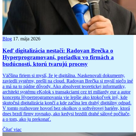
Blog
17. mája 2026
Keď digitalizácia nestačí: Radovan Brečka o
Hyperprogramovaní, poriadku vo firmách a
budúcnosti, ktorú tvarujú procesy
Väčšina firiem si myslí, že je digitálna. Naskenovali dokumenty,
zaviedli systémy, prešli na cloud. Radovan Brečka si myslí niečo iné
a má na to pádne dôvody. Ako absolvent teoretickej informatiky,
architekt systému eKolok s transakciami cez tri miliardy eur a autor
konceptu Hyperprogramovania vie lepšie ako ktokoľvek iný, kde
skutočná digitalizácia končí a kde začína len drahý digitálny odpad.
V tomto rozhovore hovorí bez okolkov o softvérovej bariére, ktorá
dnes brzdí firmy rovnako, ako kedysi brzdili drahé sálové počítače,
a o tom, ako ju prekonať.
Čítať viac