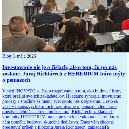
Blog
3. mája 2026
Investovanie nie je o číslach, ale o tom, čo po nás
zostane. Juraj Richtárech z HEREDIUM búra mýty
o peniazoch
V sieti INOVATO sa často rozprávame o tom, ako budovať firmy,
ktoré prežijú svojich zakladateľov. Hľadáme synergie, inovujeme
procesy a snažíme sa meniť svet okolo nás k lepšiemu. Často sa
však v biznisových kruhoch rozprávame o peniazoch len ako o
obežive alebo číslach v tabuľke. Juraj Richtárech, zakladateľ
komunity HEREDIUM, na ne pozerá inak: ako na nástroj, ktorý
nám pomáha budovať skutočné dedičstvo. Dnes vám chceme
predstaviť príbeh a filozofiu Juraja Richtárech, zakladateľa