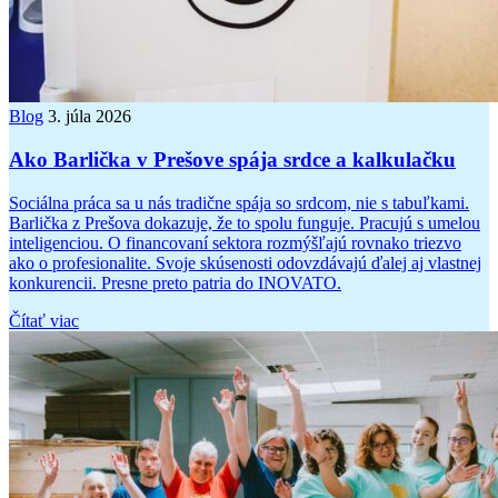
Blog
3. júla 2026
Ako Barlička v Prešove spája srdce a kalkulačku
Sociálna práca sa u nás tradične spája so srdcom, nie s tabuľkami.
Barlička z Prešova dokazuje, že to spolu funguje. Pracujú s umelou
inteligenciou. O financovaní sektora rozmýšľajú rovnako triezvo
ako o profesionalite. Svoje skúsenosti odovzdávajú ďalej aj vlastnej
konkurencii. Presne preto patria do INOVATO.
Čítať viac