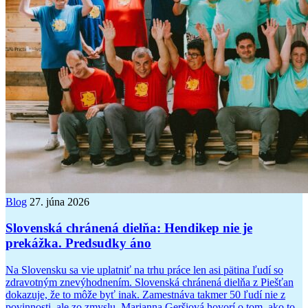
Blog
27. júna 2026
Slovenská chránená dielňa: Hendikep nie je
prekážka. Predsudky áno
Na Slovensku sa vie uplatniť na trhu práce len asi pätina ľudí so
zdravotným znevýhodnením. Slovenská chránená dielňa z Piešťan
dokazuje, že to môže byť inak. Zamestnáva takmer 50 ľudí nie z
povinnosti, ale zo zmyslu. Marianna Geršiová hovorí o tom, ako to