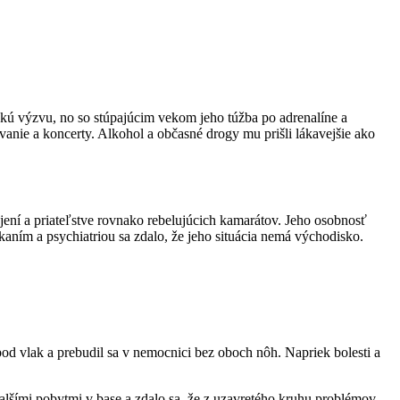
kú výzvu, no so stúpajúcim vekom jeho túžba po adrenalíne a
anie a koncerty. Alkohol a občasné drogy mu prišli lákavejšie ako
jení a priateľstve rovnako rebelujúcich kamarátov. Jeho osobnosť
kaním a psychiatriou sa zdalo, že jeho situácia nemá východisko.
pod vlak a prebudil sa v nemocnici bez oboch nôh. Napriek bolesti a
alšími pobytmi v base a zdalo sa, že z uzavretého kruhu problémov