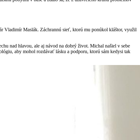
r Vladimír Maslák. Záchrannú sieť, ktorú mu ponúkol kláštor, využil
rechu nad hlavou, ale aj návod na dobrý život. Michal našiel v sebe
eológiu, aby mohol rozdávať lásku a podporu, ktorú sám kedysi tak