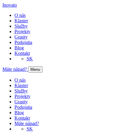
Inovato
O nás
Klaster
Služby
Projekty
Granty
Podujatia
Blog
Kontakt
SK
Máte nápad?
Menu
O nás
Klaster
Služby
Projekty
Granty
Podujatia
Blog
Kontakt
Máte nápad?
SK