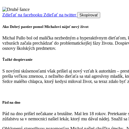
Zdieľať na facebooku
Zdieľať na twitter
Skopírovať
Ako Dobrý pastier pomol Michalovi nájsť nový život
Michal Pallo bol od malička nezbedným a hyperaktívnym dieťaťom, kt
vzburách začala prechádzať do problematickejšej fázy života. Dospie
osnovy školských predmetov.
Ťažké dospievanie
S novými skúsenosťami však prišiel aj nový vzťah k autoritám – prest
prešla veľkou zmenou, z nežného dieťaťa sa stal agresívny mladík, kt
Srdce malého chlapca, ktorý kedysi miloval život, sa teraz zdalo byť 
Pád na dno
Pád na dno prišiel nečakane a brutálne. Mal len 18 rokov. Pretekanie
zúfalstvu sa v nemocnici našiel lekár, ktorý mu dával nádej. Snažil s
Obklopený starostlivou pozornosťou Michal našiel chvíľku útechy. No