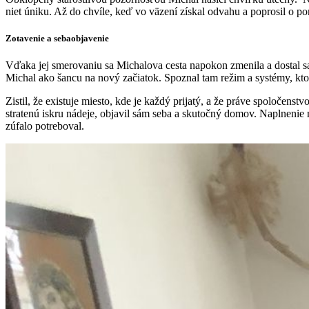
niet úniku. Až do chvíle, keď vo väzení získal odvahu a poprosil o p
Zotavenie a sebaobjavenie
Vďaka jej smerovaniu sa Michalova cesta napokon zmenila a dostal sa
Michal ako šancu na nový začiatok. Spoznal tam režim a systémy, kt
Zistil, že existuje miesto, kde je každý prijatý, a že práve spoločens
stratenú iskru nádeje, objavil sám seba a skutočný domov. Naplnenie 
zúfalo potreboval.