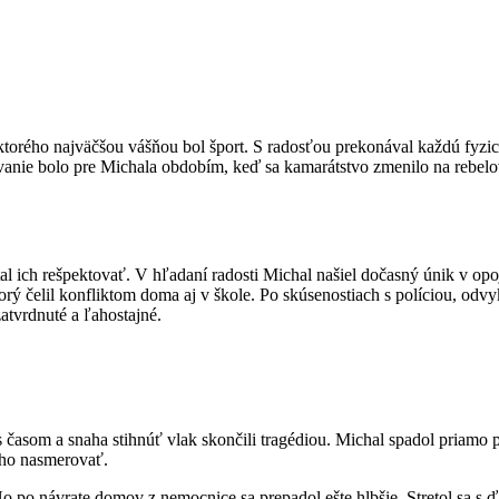
orého najväčšou vášňou bol šport. S radosťou prekonával každú fyzic
vanie bolo pre Michala obdobím, keď sa kamarátstvo zmenilo na rebelov
al ich rešpektovať. V hľadaní radosti Michal našiel dočasný únik v opo
orý čelil konfliktom doma aj v škole. Po skúsenostiach s políciou, odvy
zatvrdnuté a ľahostajné.
 s časom a snaha stihnúť vlak skončili tragédiou. Michal spadol priamo 
a ho nasmerovať.
 po návrate domov z nemocnice sa prepadol ešte hlbšie. Stretol sa s ď