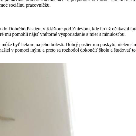
omoc sociálnu pracovníčku.
 do Dobrého Pastiera v Kláštore pod Znievom, kde ho už očakával fará
oré mu pomohli nájsť vnútorné vysporiadanie a mier s minulosťou.
tvo môže byť liekom na jeho bolesti. Dobrý pastier mu poskytol nielen st
našiel v pomoci iným, a preto sa rozhodol dokončiť školu a študovať t