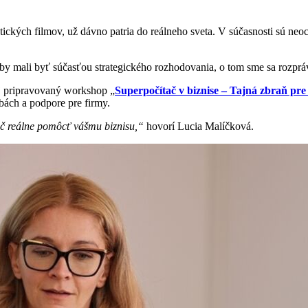
stických filmov, už dávno patria do reálneho sveta. V súčasnosti sú n
 by mali byť súčasťou strategického rozhodovania, o tom sme sa rozprá
aj pripravovaný workshop „
Superpočítač v biznise – Tajná zbraň pre
bách a podpore pre firmy.
ač reálne pomôcť vášmu biznisu,“
hovorí Lucia Malíčková.