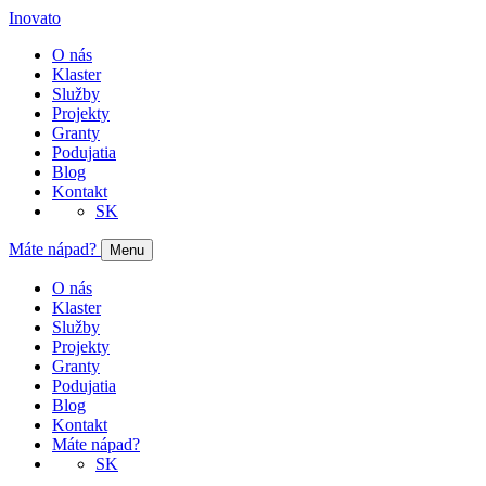
Inovato
O nás
Klaster
Služby
Projekty
Granty
Podujatia
Blog
Kontakt
SK
Máte nápad?
Menu
O nás
Klaster
Služby
Projekty
Granty
Podujatia
Blog
Kontakt
Máte nápad?
SK