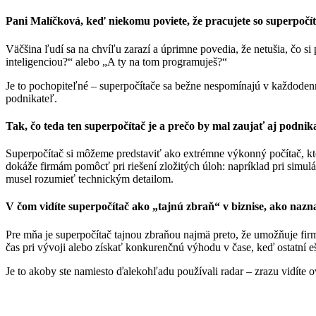
Pani Malíčková, keď niekomu poviete, že pracujete so superpočít
Väčšina ľudí sa na chvíľu zarazí a úprimne povedia, že netušia, čo s
inteligenciou?“ alebo „A ty na tom programuješ?“
Je to pochopiteľné – superpočítače sa bežne nespomínajú v každodennej
podnikateľ.
Tak, čo teda ten superpočítač je a prečo by mal zaujať aj podni
Superpočítač si môžeme predstaviť ako extrémne výkonný počítač, ktorý
dokáže firmám pomôcť pri riešení zložitých úloh: napríklad pri simul
musel rozumieť technickým detailom.
V čom vidíte superpočítač ako „tajnú zbraň“ v biznise, ako naz
Pre mňa je superpočítač tajnou zbraňou najmä preto, že umožňuje fir
čas pri vývoji alebo získať konkurenčnú výhodu v čase, keď ostatní eš
Je to akoby ste namiesto ďalekohľadu používali radar – zrazu vidíte o