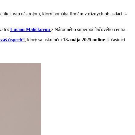
eoceniteľným nástrojom, ktorý pomáha firmám v rôznych oblastiach –
vali s
Luciou Malíčkovou
z Národného superpočítačového centra.
 váš úspech“
, ktorý sa uskutoční
13. mája 2025 online
. Účastníci