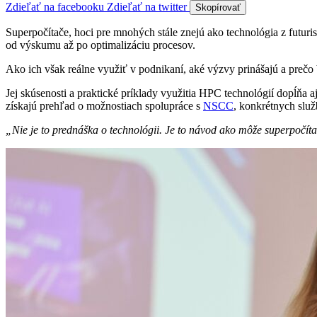
Zdieľať na facebooku
Zdieľať na twitter
Skopírovať
Superpočítače, hoci pre mnohých stále znejú ako technológia z futuri
od výskumu až po optimalizáciu procesov.
Ako ich však reálne využiť v podnikaní, aké výzvy prinášajú a prečo
Jej skúsenosti a praktické príklady využitia HPC technológií dopĺňa 
získajú prehľad o možnostiach spolupráce s
NSCC
, konkrétnych služ
„Nie je to prednáška o technológii. Je to návod ako môže superpočít