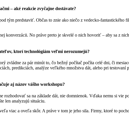
ačmi – aké reakcie zvyčajne dostávate?
i pod tým predstaviť. Občas to znie ako niečo z vedecko-fantastického 
 konverzácii. No práve preto je skvelé o nich hovoriť – aby sa z nich s
kateľov, ktorí technológiám veľmi nerozumejú?
 zvládne za pár minút to, čo bežný počítač počíta celé dni, či mesiace.
áciách, predikciách, analýze veľkého množstva dát, alebo pri testovaní 
načuje aj názov vášho workshopu?
me rozhodovať sa na základe dát, nie domnienok. Vďaka nemu si vie po
te len analyzujú situáciu.
veľa viac a oveľa skôr. A práve v tom je jeho sila. Firmy, ktoré to poc