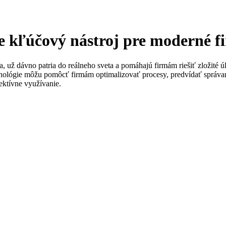
ale kľúčový nástroj pre moderné 
gia, už dávno patria do reálneho sveta a pomáhajú firmám riešiť zložit
chnológie môžu pomôcť firmám optimalizovať procesy, predvídať správ
ektívne využívanie.