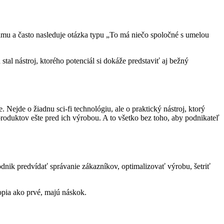
filmu a často nasleduje otázka typu „To má niečo spoločné s umelou
tal nástroj, ktorého potenciál si dokáže predstaviť aj bežný
 Nejde o žiadnu sci-fi technológiu, ale o praktický nástroj, ktorý
produktov ešte pred ich výrobou. A to všetko bez toho, aby podnikateľ
dnik predvídať správanie zákazníkov, optimalizovať výrobu, šetriť
hopia ako prvé, majú náskok.