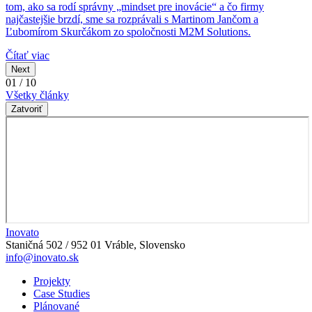
tom, ako sa rodí správny „mindset pre inovácie“ a čo firmy
najčastejšie brzdí, sme sa rozprávali s Martinom Jančom a
Ľubomírom Skurčákom zo spoločnosti M2M Solutions.
Čítať viac
Next
01 / 10
Všetky články
Zatvoriť
Inovato
Staničná 502 / 952 01 Vráble, Slovensko
info@inovato.sk
Projekty
Case Studies
Plánované