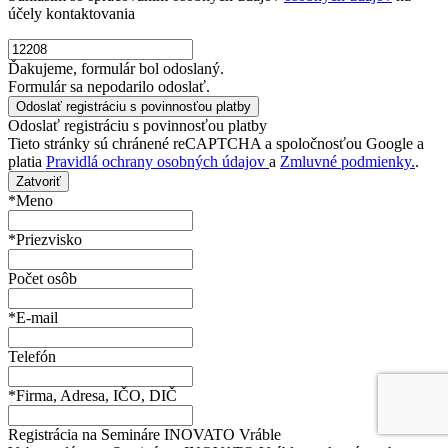
účely kontaktovania
Ďakujeme, formulár bol odoslaný.
Formulár sa nepodarilo odoslať.
Odoslať registráciu s povinnosťou platby
Tieto stránky sú chránené reCAPTCHA a spoločnosťou Google a
platia
Pravidlá ochrany osobných údajov
a
Zmluvné podmienky.
.
Zatvoriť
*Meno
*Priezvisko
Počet osôb
*E-mail
Telefón
*Firma, Adresa, IČO, DIČ
Registrácia na Semináre INOVATO Vráble