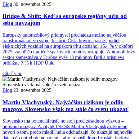
Blog
30. novembra 2025
Bridge & Shift: Keď sa európske regióny učia od
seba navzájom
Európsky automobilový priemysel prechádza možno najväčšou
transformáciou vo svojej histórii. Čísla hovoria jasne: podiel
elektrických vozidiel na európskom trhu dosiahol 16,4 % v októbri
2025, zatiaľ čo tradičné spaľovacie motory ustupujú. Automobilový
sektor zamestnáva v Európe vyše 13 miliónov ľudí a prispieva
približne 7 % k HDP Únie.
Čítať viac
Blog
23. novembra 2025
Martin Vlachynský: Najväčším rizikom je odliv
mozgov. Slovensko však má stále čo svetu ukázať
Slovensko má potenciál rásť, no stojí pred zásadnou výzvou –
odlivom mozgov. Analytik INESS Martin Vlachynský otvorene
hovorí o tom, prečo mladí ľudia odchádzajú, čo ukazujú najnovšie
dáta a čo potrebujeme zmeniť, aby tu našli dôvod zostať, budovať