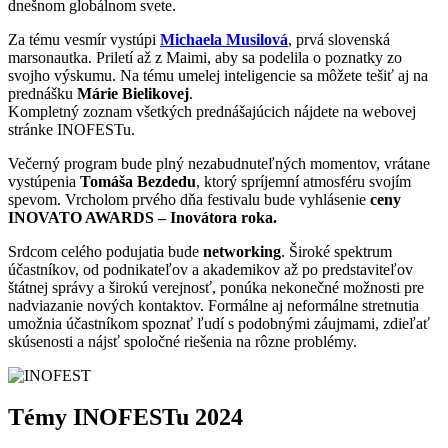
dnešnom globálnom svete.
Za tému vesmír vystúpi
Michaela Musilová
, prvá slovenská
marsonautka. Priletí až z Maimi, aby sa podelila o poznatky zo
svojho výskumu. Na tému umelej inteligencie sa môžete tešiť aj na
prednášku
Márie Bielikovej
.
Kompletný zoznam všetkých prednášajúcich nájdete na webovej
stránke INOFESTu.
Večerný program bude plný nezabudnuteľných momentov, vrátane
vystúpenia
Tomáša Bezdedu
, ktorý spríjemní atmosféru svojím
spevom. Vrcholom prvého dňa festivalu bude vyhlásenie
ceny
INOVATO AWARDS – Inovátora roka.
Srdcom celého podujatia bude
networking
. Široké spektrum
účastníkov, od podnikateľov a akademikov až po predstaviteľov
štátnej správy a širokú verejnosť, ponúka nekonečné možnosti pre
nadviazanie nových kontaktov. Formálne aj neformálne stretnutia
umožnia účastníkom spoznať ľudí s podobnými záujmami, zdieľať
skúsenosti a nájsť spoločné riešenia na rôzne problémy.
Témy INOFESTu 2024