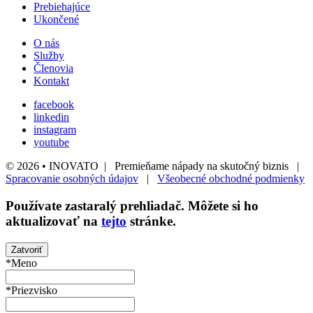
Prebiehajúce
Ukončené
O nás
Služby
Členovia
Kontakt
facebook
linkedin
instagram
youtube
© 2026 • INOVATO | Premieňame nápady na skutočný biznis |
Spracovanie osobných údajov
|
Všeobecné obchodné podmienky
Používate
zastaralý
prehliadač. Môžete si ho
aktualizovať na
tejto
stránke.
Zatvoriť
*Meno
*Priezvisko