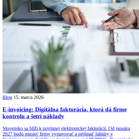
Blog
15. marca 2026
E-invoicing: Digitálna fakturácia, ktorá dá firme
kontrolu a šetrí náklady
Slovensko sa blíži k povinnej elektronickej fakturácii. Od januára
2027 budú musieť firmy vystavovať a prijímať faktúry v