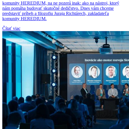
komunity HEREDIUM, na ne pozerá inak: ako na nástroj, ktorý
nám pomáha budovať skutočné dedičstvo. Dnes vám chceme
predstaviť príbeh a filozofiu Juraja Richtárech, zakladateľa
komunity HEREDIUM.
Čítať viac