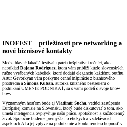
INOFEST – príležitosti pre networking a
nové biznisové kontakty
Medzi hlavné lákadlá festivalu patria inšpiratívni rečníci, ako
napríklad
Dajana Rodriguez
, ktorá vám priblíži kúzlo slovenských
ručne vyrábaných kabeliek, ktoré dodajú eleganciu každému outfitu.
Artur Gevorkyan vám poskytne cenné inšpirácie z biznisového
prostredia a
Simona Kubán
, autorka knižného bestselleru o
podnikaní UMENIE PODNIKAŤ, sa s vami podelí o svoje know-
how.
Významným hosťom bude aj
Vladimír Šucha
, vedúci zastúpenia
Európskej komisie na Slovensku, ktorý bude diskutovať o tom, ako
umelá inteligencia ovplyvňuje našu prácu, spoločnosť a každodenný
život. Spoločne budeme premýšľať o etických a vzdelávacích
aspektoch AI a jej vplyve na podnikanie a konkurencieschopnosť v