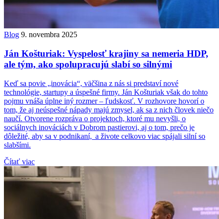
Blog
9. novembra 2025
Ján Košturiak: Vyspelosť krajiny sa nemeria HDP,
ale tým, ako spolupracujú slabí so silnými
Keď sa povie „inovácia“, väčšina z nás si predstaví nové
technológie, startupy a úspešné firmy. Ján Košturiak však do tohto
pojmu vnáša úplne iný rozmer – ľudskosť. V rozhovore hovorí o
tom, že aj neúspešné nápady majú zmysel, ak sa z nich človek niečo
naučí. Otvorene rozpráva o projektoch, ktoré mu nevyšli, o
sociálnych inováciách v Dobrom pastierovi, aj o tom, prečo je
dôležité, aby sa v podnikaní, a živote celkovo viac spájali silní so
slabšími.
Čítať viac