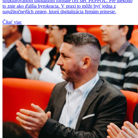
štruktúrovanom digitálnom formáte cez sieť PEPPOL. Pre niekoho
to znie ako ďalšia byrokracia. V praxi to môže byť jedna z
najužitočnejších zmien, ktorú digitalizácia firmám prinesie.
Čítať viac