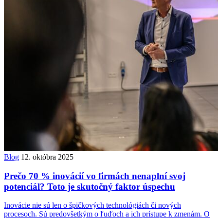
Blog
12. októbra 2025
Prečo 70 % inovácií vo firmách nenaplní svoj
potenciál? Toto je skutočný faktor úspechu
Inovácie nie sú len o špičkových technológiách či nových
procesoch. Sú predovšetkým o ľuďoch a ich prístupe k zmenám. O