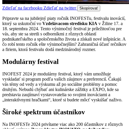
Zdieľať na facebooku
Zdieľať na twitter
Skopírovať
Pripravte sa na jubilejný piaty ročník INOFESTu, festivalu inovácií,
ktorý sa uskutoční vo
Vzdelávacom stredisku KIA
v Žiline 17. a
18. septembra 2024. Tento výnimočný festival je príležitosťou pre
vás, aby ste sa stretli s odborníkmi z rôznych oblastí
podnikateľského a spoločenského života a získali nové inšpirácie. A
čo robí tento ročník ešte výnimočnejším? Zahraničná účasť rečníkov
a firiem, ktorá festivalu dodá medzinárodný rozmer.
Modulárny festival
INOFEST 2024 je modulárny festival, ktorý vám umožňuje
vyskladať si program podľa vašich záujmov a preferencií. Čakajú
vás témy od vedy a výskumu až po sociálne problémy a pomoc
druhým. Nebudú chýbať ani kulinárske zážitky a EXPO, kde sa
predstavia zaujímaví vystavovatelia so svojimi inováciami a
„interaktívnymi hračkami“, ktoré si budete môcť vyskúšať naživo.
Široké spektrum účastníkov
Na INOFESTe 2024 privítame viac ako 200 účastníkov z rôznych