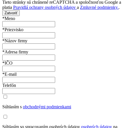
Tieto stránky sú chránené reCAPTCHA a spoločnosťou Google a
platia
Pravidlá ochrany osobných údajov
a
Zmluvné podmienky.
.
Zatvoriť
*Meno
*Priezvisko
*Názov firmy
*Adresa firmy
*IČO
*E-mail
Telefón
Súhlasím s
obchodnými podmienkami
Súhlasím so spracovaním osobných údajov
osobných údajov
na