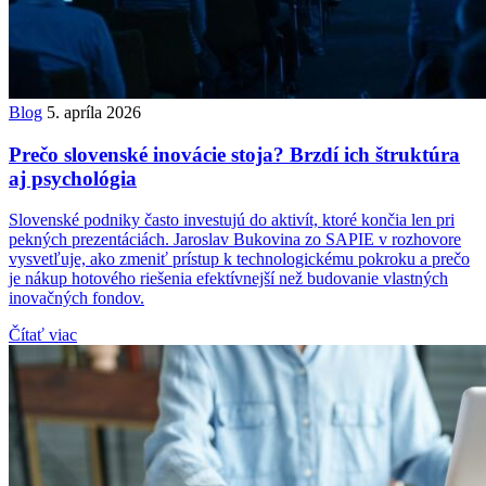
Blog
5. apríla 2026
Prečo slovenské inovácie stoja? Brzdí ich štruktúra
aj psychológia
Slovenské podniky často investujú do aktivít, ktoré končia len pri
pekných prezentáciách. Jaroslav Bukovina zo SAPIE v rozhovore
vysvetľuje, ako zmeniť prístup k technologickému pokroku a prečo
je nákup hotového riešenia efektívnejší než budovanie vlastných
inovačných fondov.
Čítať viac