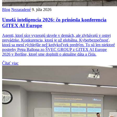
Blog
Nezaradené
9. júla 2026
Umelá inteligencia 2026: čo priniesla konferencia
GITEX AI Europe
Agenti, ktorí síce vyzerajú skvele v demách, ale zlyhávajú v ostrej
prevádzke. Konkurencia, ktorá je už globálna. Kyberbezpečnosť,
ktorá sa mení rýchlejšie než kedykoľvek predtým. To sú len niektoré
postrehy Petra Ballona zo ŠVEC GROUP z GITEX AI Europe
2026 v Berlíne, ktoré sme doplnili o aktuálne dáta a čísla.
Čítať viac