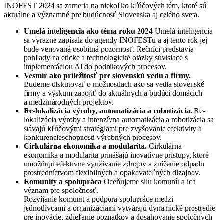
INOFEST 2024 sa zameria na niekoľko kľúčových tém, ktoré sú
aktuálne a významné pre budúcnosť Slovenska aj celého sveta.
Umelá inteligencia ako téma roku 2024
Umelá inteligencia
sa výrazne zapísala do agendy INOFESTu a aj tento rok jej
bude venovaná osobitná pozornosť. Rečníci predstavia
pohľady na etické a technologické otázky súvisiace s
implementáciou AI do podnikových procesov.
Vesmír ako príležitosť pre slovenskú vedu a firmy.
Budeme diskutovať o možnostiach ako sa vedia slovenské
firmy a výskum zapojiť do aktuálnych a budúci domácich
a medzinárodných projektov.
Re-lokalizácia výroby, automatizácia a robotizácia.
Re-
lokalizácia výroby a intenzívna automatizácia a robotizácia sa
stávajú kľúčovými stratégiami pre zvyšovanie efektivity a
konkurencieschopnosti výrobných procesov.
Cirkulárna ekonomika a modularita.
Cirkulárna
ekonomika a modularita prinášajú inovatívne prístupy, ktoré
umožňujú efektívne využívanie zdrojov a zníženie odpadu
prostredníctvom flexibilných a opakovateľných dizajnov.
Komunity a spolupráca
Oceňujeme silu komunít a ich
význam pre spoločnosť.
Rozvíjanie komunít a podpora spolupráce medzi
jednotlivcami a organizáciami vytvárajú dynamické prostredie
pre inovácie, zdieľanie poznatkov a dosahovanie spoločných