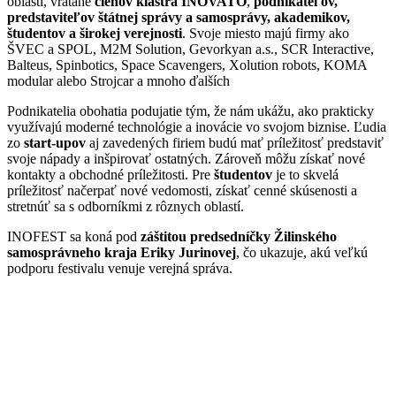
oblastí, vrátane
členov klastra INOVATO
,
podnikateľov,
predstaviteľov štátnej správy a samosprávy, akademikov,
študentov a širokej verejnosti
. Svoje miesto majú firmy ako
ŠVEC a SPOL, M2M Solution, Gevorkyan a.s., SCR Interactive,
Balteus, Spinbotics, Space Scavengers, Xolution robots, KOMA
modular alebo Strojcar a mnoho ďalších
Podnikatelia obohatia podujatie tým, že nám ukážu, ako prakticky
využívajú moderné technológie a inovácie vo svojom biznise. Ľudia
zo
start-upov
aj zavedených firiem budú mať príležitosť predstaviť
svoje nápady a inšpirovať ostatných. Zároveň môžu získať nové
kontakty a obchodné príležitosti. Pre
študentov
je to skvelá
príležitosť načerpať nové vedomosti, získať cenné skúsenosti a
stretnúť sa s odborníkmi z rôznych oblastí.
INOFEST sa koná pod
záštitou predsedníčky Žilinského
samosprávneho kraja Eriky Jurinovej
, čo ukazuje, akú veľkú
podporu festivalu venuje verejná správa.