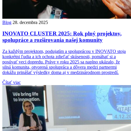
Blog
28. decembra 2025
INOVATO CLUSTER 2025: Rok plný projektov,
spolupráce a rozširovania našej komunity
Za každým projektom, podujatím a spoluprácou v INOVATO stoja
konkrétni ľudia a ich ochota zdieľať skúsenosti, pomáhať si a
posúvať veci dopredu. Práve v roku 2025 sa naplno ukázalo, že
silná komunita, otvorená spolupráca a dôvera medzi partnermi
dokážu prinášať výsledky doma aj v medzinárodnom prostredí.
Čítať viac