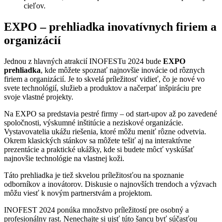
cieľov.
EXPO – prehliadka inovatívnych firiem a
organizácií
Jednou z hlavných atrakcií INOFESTu 2024 bude
EXPO
prehliadka
, kde môžete spoznať najnovšie inovácie od rôznych
firiem a organizácií. Je to skvelá príležitosť vidieť, čo je nové vo
svete technológií, služieb a produktov a načerpať inšpiráciu pre
svoje vlastné projekty.
Na EXPO sa predstavia pestré firmy – od start-upov až po zavedené
spoločnosti, výskumné inštitúcie a neziskové organizácie.
Vystavovatelia ukážu riešenia, ktoré môžu meniť rôzne odvetvia.
Okrem klasických stánkov sa môžete tešiť aj na interaktívne
prezentácie a praktické ukážky, kde si budete môcť vyskúšať
najnovšie technológie na vlastnej koži.
Táto prehliadka je tiež skvelou príležitosťou na spoznanie
odborníkov a inovátorov. Diskusie o najnovších trendoch a výzvach
môžu viesť k novým partnerstvám a projektom.
INOFEST 2024 ponúka množstvo príležitostí pre osobný a
profesionálny rast. Nenechajte si ujsť túto šancu byť súčasťou