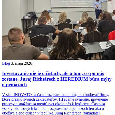
Blog
3. mája 2026
Investovanie nie je o číslach, ale o tom, čo po nás
zostane. Juraj Richtárech z HEREDIUM búra mýty
o peniazoch
V sieti INOVATO sa často rozprávame o tom, ako budovať firmy,
ktoré prežijú svojich zakladateľov. Hľadáme synergie, inovujeme
procesy a snažíme sa meniť svet okolo nás k lepšiemu. Často sa
však v biznisových kruhoch rozprávame o peniazoch len ako o
obežive alebo číslach v tabuľke. Juraj Richtárech, zakladateľ