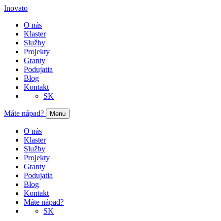
Inovato
O nás
Klaster
Služby
Projekty
Granty
Podujatia
Blog
Kontakt
SK
Máte nápad?
Menu
O nás
Klaster
Služby
Projekty
Granty
Podujatia
Blog
Kontakt
Máte nápad?
SK