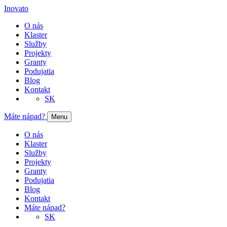
Inovato
O nás
Klaster
Služby
Projekty
Granty
Podujatia
Blog
Kontakt
SK
Máte nápad?
Menu
O nás
Klaster
Služby
Projekty
Granty
Podujatia
Blog
Kontakt
Máte nápad?
SK