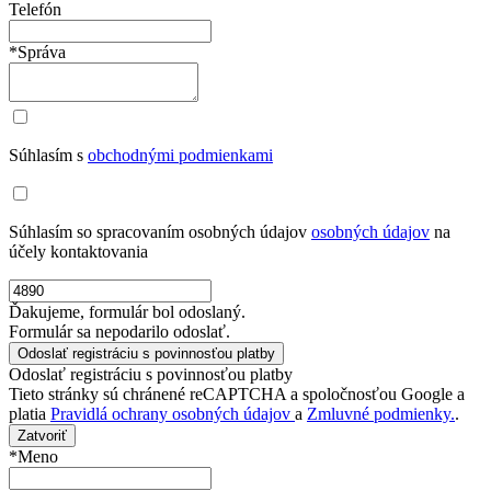
Telefón
*Správa
Súhlasím s
obchodnými podmienkami
Súhlasím so spracovaním osobných údajov
osobných údajov
na
účely kontaktovania
Ďakujeme, formulár bol odoslaný.
Formulár sa nepodarilo odoslať.
Odoslať registráciu s povinnosťou platby
Tieto stránky sú chránené reCAPTCHA a spoločnosťou Google a
platia
Pravidlá ochrany osobných údajov
a
Zmluvné podmienky.
.
Zatvoriť
*Meno