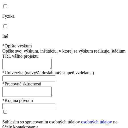
Fyzika
Iné
*Opíšte výskum
Opíšte svoj výskum, inštitúciu, v ktorej sa výskum realizuje, štádium
TRL vášho projektu
*Univerzita (najvyšší dosiahnutý stupeň vzdelania)
*Pracovné skúsenosti
*Krajina pôvodu
Súhlasím so spracovaním osobných údajov
osobných údajov
na
účely kontaktovania