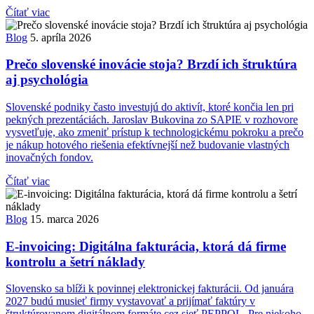
Čítať viac
Blog
5. apríla 2026
Prečo slovenské inovácie stoja? Brzdí ich štruktúra
aj psychológia
Slovenské podniky často investujú do aktivít, ktoré končia len pri
pekných prezentáciách. Jaroslav Bukovina zo SAPIE v rozhovore
vysvetľuje, ako zmeniť prístup k technologickému pokroku a prečo
je nákup hotového riešenia efektívnejší než budovanie vlastných
inovačných fondov.
Čítať viac
Blog
15. marca 2026
E-invoicing: Digitálna fakturácia, ktorá dá firme
kontrolu a šetrí náklady
Slovensko sa blíži k povinnej elektronickej fakturácii. Od januára
2027 budú musieť firmy vystavovať a prijímať faktúry v
štruktúrovanom digitálnom formáte cez sieť PEPPOL. Pre niekoho