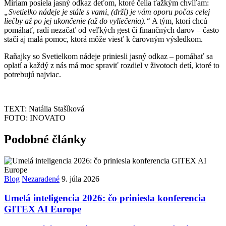
Miriam posiela jasný odkaz deťom, ktoré čelia ťažkým chvíľam:
„Svetielko nádeje je stále s vami, (drží) je vám oporu počas celej
liečby až po jej ukončenie (až do vyliečenia).“
A tým, ktorí chcú
pomáhať, radí nezačať od veľkých gest či finančných darov – často
stačí aj malá pomoc, ktorá môže viesť k čarovným výsledkom.
Raňajky so Svetielkom nádeje priniesli jasný odkaz – pomáhať sa
oplatí a každý z nás má moc spraviť rozdiel v životoch detí, ktoré to
potrebujú najviac.
TEXT: Natália Stašíková
FOTO: INOVATO
Podobné články
Blog
Nezaradené
9. júla 2026
Umelá inteligencia 2026: čo priniesla konferencia
GITEX AI Europe