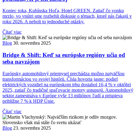
Koniec roka, Kubínska Hoľa, Hotel GREEN. Zatiaľ čo vonku
mrzlo, vo vnútri sme rozbehli diskusie o témach, ktoré nás čakajú v
roku 2026. A neboli to jednoduché otázky.
Čítať viac
Blog
30. novembra 2025
Bridge & Shift: Keď sa európske regióny učia od
seba navzájom
Európsky automobilový priemysel prechádza možno najväčšou
transformáciou vo svojej histórii. Čísla hovoria jasne: podiel
elektrických vozidiel na európskom trhu dosiahol 16,4 % v októbri
2025, zatiaľ čo tradičné spaľovacie motory ustupujú. Automobilový
sektor zamestnáva v Európe vyše 13 miliónov ľudí a prispieva
približne 7 % k HDP Únie.
Čítať viac
Blog
23. novembra 2025