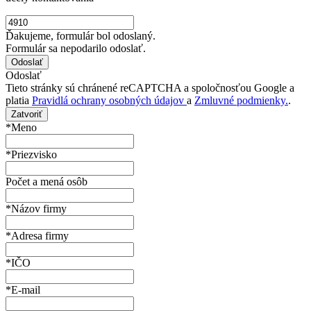
Ďakujeme, formulár bol odoslaný.
Formulár sa nepodarilo odoslať.
Odoslať
Tieto stránky sú chránené reCAPTCHA a spoločnosťou Google a
platia
Pravidlá ochrany osobných údajov
a
Zmluvné podmienky.
.
Zatvoriť
*Meno
*Priezvisko
Počet a mená osôb
*Názov firmy
*Adresa firmy
*IČO
*E-mail