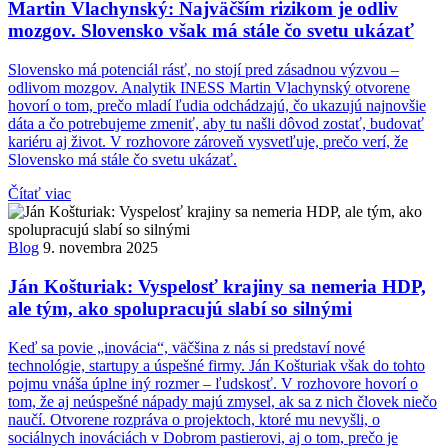
Martin Vlachynský: Najväčším rizikom je odliv
mozgov. Slovensko však má stále čo svetu ukázať
Slovensko má potenciál rásť, no stojí pred zásadnou výzvou –
odlivom mozgov. Analytik INESS Martin Vlachynský otvorene
hovorí o tom, prečo mladí ľudia odchádzajú, čo ukazujú najnovšie
dáta a čo potrebujeme zmeniť, aby tu našli dôvod zostať, budovať
kariéru aj život. V rozhovore zároveň vysvetľuje, prečo verí, že
Slovensko má stále čo svetu ukázať.
Čítať viac
Blog
9. novembra 2025
Ján Košturiak: Vyspelosť krajiny sa nemeria HDP,
ale tým, ako spolupracujú slabí so silnými
Keď sa povie „inovácia“, väčšina z nás si predstaví nové
technológie, startupy a úspešné firmy. Ján Košturiak však do tohto
pojmu vnáša úplne iný rozmer – ľudskosť. V rozhovore hovorí o
tom, že aj neúspešné nápady majú zmysel, ak sa z nich človek niečo
naučí. Otvorene rozpráva o projektoch, ktoré mu nevyšli, o
sociálnych inováciách v Dobrom pastierovi, aj o tom, prečo je