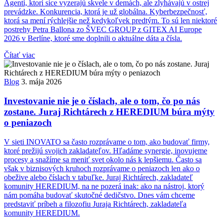
Agenti, ktorí síce vyzerajú skvele v demách, ale zlyhávajú v ostrej
prevádzke. Konkurencia, ktorá je už globálna. Kyberbezpečnosť,
ktorá sa mení rýchlejšie než kedykoľvek predtým. To sú len niektoré
postrehy Petra Ballona zo ŠVEC GROUP z GITEX AI Europe
2026 v Berlíne, ktoré sme doplnili o aktuálne dáta a čísla.
Čítať viac
Blog
3. mája 2026
Investovanie nie je o číslach, ale o tom, čo po nás
zostane. Juraj Richtárech z HEREDIUM búra mýty
o peniazoch
V sieti INOVATO sa často rozprávame o tom, ako budovať firmy,
ktoré prežijú svojich zakladateľov. Hľadáme synergie, inovujeme
procesy a snažíme sa meniť svet okolo nás k lepšiemu. Často sa
však v biznisových kruhoch rozprávame o peniazoch len ako o
obežive alebo číslach v tabuľke. Juraj Richtárech, zakladateľ
komunity HEREDIUM, na ne pozerá inak: ako na nástroj, ktorý
nám pomáha budovať skutočné dedičstvo. Dnes vám chceme
predstaviť príbeh a filozofiu Juraja Richtárech, zakladateľa
komunity HEREDIUM.