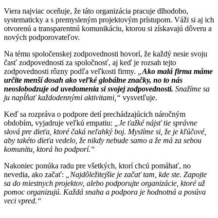
Viera najviac oceňuje, že táto organizácia pracuje dlhodobo,
systematicky a s premysleným projektovým prístupom. Váži si aj ich
otvorenú a transparentnú komunikáciu, ktorou si získavajú dôveru a
nových podporovateľov.
Na tému spoločenskej zodpovednosti hovorí, že každý nesie svoju
časť zodpovednosti za spoločnosť, aj keď je rozsah tejto
zodpovednosti rôzny podľa veľkosti firmy.
„
Ako malá firma máme
určite menší dosah ako veľké globálne značky, no to nás
neoslobodzuje od uvedomenia si svojej zodpovednosti.
Snažíme sa
ju napĺňať každodennými aktivitami,“
vysvetľuje.
Keď sa rozpráva o podpore detí prechádzajúcich náročným
obdobím, vyjadruje veľkú empatiu:
„Je ťažké nájsť tie správne
slová pre dieťa, ktoré čaká neľahký boj. Myslíme si, že je kľúčové,
aby takéto dieťa vedelo, že nikdy nebude samo a že má za sebou
komunitu, ktorá ho podporí.“
Nakoniec ponúka radu pre všetkých, ktorí chcú pomáhať, no
nevedia, ako začať:
„Najdôležitejšie je začať tam, kde ste. Zapojte
sa do miestnych projektov, alebo podporujte organizácie, ktoré už
pomoc organizujú. Každá snaha a podpora je hodnotná a posúva
veci vpred.“