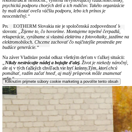
rekonštrukcie nemocníc, výmenu nevyhovujúcej vzduchotechniky,
psychickú podporu chorých detí a ich rodičov. Takéto organizácie
by mali dostať oveľa väčšiu podporu, lebo ich prínos je
neoceniteľný.“
Pre GEOTHERM Slovakia nie je spoločenská zodpovednosť len
slovom:
„Žijeme to, čo hovoríme. Montujeme tepelné čerpadlá,
rekuperácie, vyrábame si vlastnú elektrinu z fotovoltaiky, jazdíme na
elektromobiloch. Chceme zachovať čo najčistejšie prostredie pre
budúce generácie.“
Na záver Vladislav poslal odkaz všetkým deťom v ťažkej situácii:
„
Nikdy nestrácajte nádej a bojujte ďalej.
Život je niekedy náročný,
ale aj v tých ťažkých chvíľach vie byť krásny.
Tým, ktorí chcú
Príspevok, ktorý zdieľa INOVATO (@inovato.sk)
pomáhať, radím začať hneď, aj malý príspevok môže znamenať
veľa.“
Kliknutím prijmete súbory cookie marketing a povolíte tento obsah