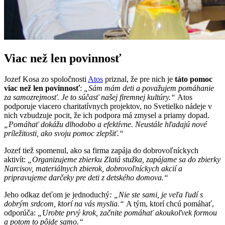
Viac než len povinnosť
Jozef Kosa zo spoločnosti
Atos
priznal, že pre nich je
táto pomoc
viac než len povinnosť
:
„Sám mám deti a považujem pomáhanie
za samozrejmosť. Je to súčasť našej firemnej kultúry.“
Atos
podporuje viacero charitatívnych projektov, no Svetielko nádeje v
nich vzbudzuje pocit, že ich podpora má zmysel a priamy dopad.
„Pomáhať dokážu dlhodobo a efektívne. Neustále hľadajú nové
príležitosti, ako svoju pomoc zlepšiť.“
Jozef tiež spomenul, ako sa firma zapája do dobrovoľníckych
aktivít:
„Organizujeme zbierku Zlatá stužka, zapájame sa do zbierky
Narcisov, materiálnych zbierok, dobrovoľníckych akcií a
pripravujeme darčeky pre deti z detského domova.“
Jeho odkaz deťom je jednoduchý
: „Nie ste sami, je veľa ľudí s
dobrým srdcom, ktorí na vás myslia.“
A tým, ktorí chcú pomáhať,
odporúča:
„Urobte prvý krok, začnite pomáhať akoukoľvek formou
a potom to pôjde samo.“