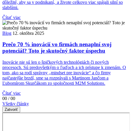
dôležité, aby sa v podnikaní, a živote celkovo viac spájali silní so
slabšími.
Čítať viac
Blog
12. októbra 2025
Prečo 70 % inovácií vo firmách nenaplní svoj
potenciál? Toto je skutočný faktor úspechu
Inovácie nie sú len o špičkových technológiách či nových
procesoch. Sú predovšetkým o ľuďoch a ich prístupe k zmenám. O
tom, ako sa rodí správny „mindset pre inovácie“ a čo firmy
najčastejšie brzdí, sme sa rozprávali s Martinom Jančom a
Ľubomírom Skurčákom zo spoločnosti M2M Solutions.
Čítať viac
00 / 00
Všetky články
Zatvoriť