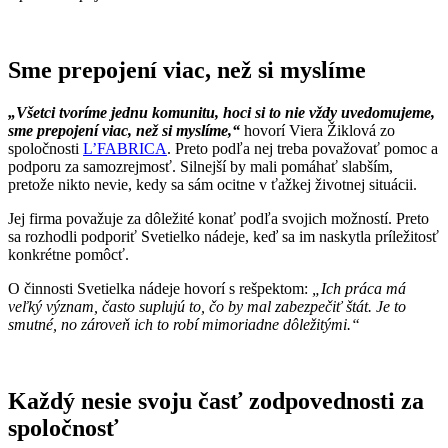
Sme prepojení viac, než si myslíme
„Všetci tvoríme jednu komunitu, hoci si to nie vždy uvedomujeme,
sme prepojení viac, než si myslíme,“
hovorí Viera Žiklová zo
spoločnosti
L’FABRICA
. Preto podľa nej treba považovať pomoc a
podporu za samozrejmosť. Silnejší by mali pomáhať slabším,
pretože nikto nevie, kedy sa sám ocitne v ťažkej životnej situácii.
Jej firma považuje za dôležité konať podľa svojich možností. Preto
sa rozhodli podporiť Svetielko nádeje, keď sa im naskytla príležitosť
konkrétne pomôcť.
O činnosti Svetielka nádeje hovorí s rešpektom:
„Ich práca má
veľký význam, často suplujú to, čo by mal zabezpečiť štát. Je to
smutné, no zároveň ich to robí mimoriadne dôležitými.“
Každý nesie svoju časť zodpovednosti za
spoločnosť