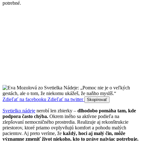
potrebné.
Zdieľať na facebooku
Zdieľať na twitter
Skopírovať
Svetielko nádeje
nerobí len zbierky –
dlhodobo pomáha tam, kde
podpora často chýba.
Okrem iného sa aktívne podieľa na
zlepšovaní nemocničného prostredia. Realizuje aj rekonštrukcie
priestorov, ktoré priamo ovplyvňujú komfort a pohodu malých
pacientov. Aj preto veríme, že
každý, hoci aj malý čin, môže
významne zmeniť život niekoho, kto to práve najviac potrebuje.