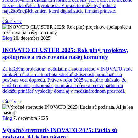
to znie ako ďalšia byrokracia. V praxi to môže byť jedna z
najužitočnejších zmien, ktorú digitalizácia firmám prinesie.
Čítať viac
Blog
28. decembra 2025
INOVATO CLUSTER 2025: Rok plný projektov,
spolupráce a rozširovania našej komunity
Za každým projektom, podujatím a spoluprácou v INOVATO stoja
konkrétni ľudia a ich ochota zdieľať skúsenosti, pomáhať si a
posúvať veci dopredu. Práve v roku 2025 sa naplno ukázalo, že
silná komunita, otvorená spolupráca a dôvera medzi partnermi
dokážu prinášať výsledky doma aj v medzinárodnom prostredí.
Čítať viac
Blog
7. decembra 2025
Výročné stretnutie INOVATO 2025: Ľudia sú
podstata, AI je len nástroj