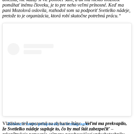
pomáhať inému človeku, je to pre neho veľmi prínosné. Keď ma
pani Mozolová oslovila, rozhodol som sa podporiť Svetielko nádeje,
pretože to je organizácia, ktorá robí skutočne potrebnú prácu.“
Vladislav tiež upozornil na zlyhanie štátu:
„
Veľmi ma prekvapilo,
Zobraziť tento príspevok na Instagrame
že Svetielko nádeje supluje to, čo by mal štát zabezpečiť
–