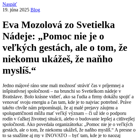
Naspäť
19. júna 2025
Blog
Eva Mozolová zo Svetielka
Nádeje: „Pomoc nie je o
veľkých gestách, ale o tom, že
niekomu ukážeš, že naňho
myslíš.“
Jedno májové ráno sme mali možnosť stráviť čas v príjemnej a
inšpiratívnej spoločnosti – na brunchi so Svetielkom nádeje v
Bratislave. Bolo krásne vidieť, ako sa ľudia a firmy dokážu spojiť a
venovať svoju energiu a čas tam, kde je to najviac potrebné. Práve
takéto chvíle nám pripomínajú, že aj malé prejavy záujmu a
spolupatričnosti môžu mať veľký význam – či už ide o podporu
rodín v ťažkej životnej situácii, alebo o budovanie lepšej a citlivejšej
spoločnosti. Ako povedala organizátorka: „Pomoc nie je o veľkých
gestách, ale o tom, že niekomu ukážeš, že naňho myslíš.“ A presne o
to sa snažíme aj my v INOVATO – byť tam, kde je to naozaj