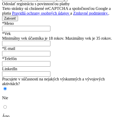
Odoslať registráciu s povinnosťou platby
Tieto stránky sú chránené reCAPTCHA a spoločnosťou Google a
platia
Pravidlá ochrany osobných údajov
a
Zmluvné podmienky.
.
Zatvoriť
*Meno
*Vek
Minimálny vek účastníka je 18 rokov. Maximálny vek je 35 rokov.
*E-mail
*Telefón
LinkedIn
Pracujete v súčasnosti na nejakých výskumných a vývojových
aktivitách?
Nie
Áno