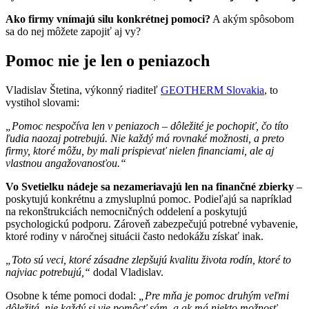
Ako firmy vnímajú silu konkrétnej pomoci?
A akým spôsobom
sa do nej môžete zapojiť aj vy?
Pomoc nie je len o peniazoch
Vladislav Štetina, výkonný riaditeľ
GEOTHERM Slovakia
, to
vystihol slovami:
„Pomoc nespočíva len v peniazoch – dôležité je pochopiť, čo títo
ľudia naozaj potrebujú. Nie každý má rovnaké možnosti, a preto
firmy, ktoré môžu, by mali prispievať nielen financiami, ale aj
vlastnou angažovanosťou.“
Vo Svetielku nádeje sa nezameriavajú len na finančné zbierky
–
poskytujú konkrétnu a zmysluplnú pomoc. Podieľajú sa napríklad
na rekonštrukciách nemocničných oddelení a poskytujú
psychologickú podporu. Zároveň zabezpečujú potrebné vybavenie,
ktoré rodiny v náročnej situácii často nedokážu získať inak.
„Toto sú veci, ktoré zásadne zlepšujú kvalitu života rodín, ktoré to
najviac potrebujú,“
dodal Vladislav.
Osobne k téme pomoci dodal:
„Pre mňa je pomoc druhým veľmi
dôležitá, nie každý si vie pomôcť sám, a ak má niekto možnosť