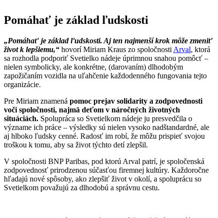
Pomáhať je základ ľudskosti
„Pomáhať je základ ľudskosti. Aj ten najmenší krok môže zmeniť
život k lepšiemu,“
hovorí Miriam Kraus zo spoločnosti
Arval
, ktorá
sa rozhodla podporiť Svetielko nádeje úprimnou snahou pomôcť –
nielen symbolicky, ale konkrétne, (darovaním) dlhodobým
zapožičaním vozidla na uľahčenie každodenného fungovania tejto
organizácie.
Pre Miriam znamená
pomoc prejav solidarity a zodpovednosti
voči spoločnosti, najmä deťom v náročných životných
situáciách.
Spolupráca so Svetielkom nádeje ju presvedčila o
význame ich práce – výsledky sú nielen vysoko nadštandardné, ale
aj hlboko ľudsky cenné. Radosť im robí, že môžu prispieť svojou
troškou k tomu, aby sa život týchto detí zlepšil.
V spoločnosti BNP Paribas, pod ktorú Arval patrí, je spoločenská
zodpovednosť prirodzenou súčasťou firemnej kultúry. Každoročne
hľadajú nové spôsoby, ako zlepšiť život v okolí, a spoluprácu so
Svetielkom považujú za dlhodobú a správnu cestu.