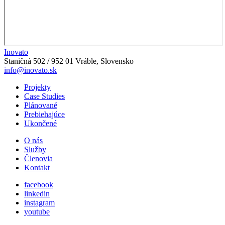
Inovato
Staničná 502 / 952 01 Vráble, Slovensko
info@inovato.sk
Projekty
Case Studies
Plánované
Prebiehajúce
Ukončené
O nás
Služby
Členovia
Kontakt
facebook
linkedin
instagram
youtube