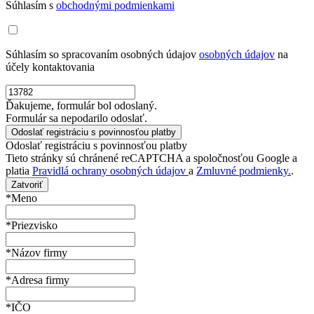
Súhlasím s
obchodnými podmienkami
Súhlasím so spracovaním osobných údajov
osobných údajov
na
účely kontaktovania
Ďakujeme, formulár bol odoslaný.
Formulár sa nepodarilo odoslať.
Odoslať registráciu s povinnosťou platby
Tieto stránky sú chránené reCAPTCHA a spoločnosťou Google a
platia
Pravidlá ochrany osobných údajov
a
Zmluvné podmienky.
.
Zatvoriť
*Meno
*Priezvisko
*Názov firmy
*Adresa firmy
*IČO