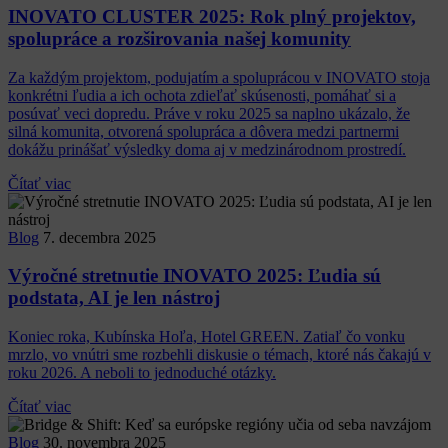
INOVATO CLUSTER 2025: Rok plný projektov,
spolupráce a rozširovania našej komunity
Za každým projektom, podujatím a spoluprácou v INOVATO stoja
konkrétni ľudia a ich ochota zdieľať skúsenosti, pomáhať si a
posúvať veci dopredu. Práve v roku 2025 sa naplno ukázalo, že
silná komunita, otvorená spolupráca a dôvera medzi partnermi
dokážu prinášať výsledky doma aj v medzinárodnom prostredí.
Čítať viac
Blog
7. decembra 2025
Výročné stretnutie INOVATO 2025: Ľudia sú
podstata, AI je len nástroj
Koniec roka, Kubínska Hoľa, Hotel GREEN. Zatiaľ čo vonku
mrzlo, vo vnútri sme rozbehli diskusie o témach, ktoré nás čakajú v
roku 2026. A neboli to jednoduché otázky.
Čítať viac
Blog
30. novembra 2025