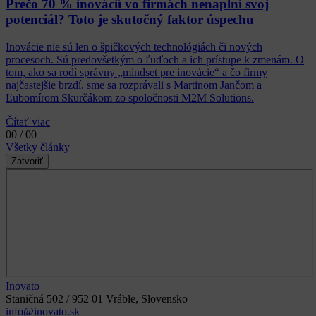
Prečo 70 % inovácií vo firmách nenaplní svoj
potenciál? Toto je skutočný faktor úspechu
Inovácie nie sú len o špičkových technológiách či nových
procesoch. Sú predovšetkým o ľuďoch a ich prístupe k zmenám. O
tom, ako sa rodí správny „mindset pre inovácie“ a čo firmy
najčastejšie brzdí, sme sa rozprávali s Martinom Jančom a
Ľubomírom Skurčákom zo spoločnosti M2M Solutions.
Čítať viac
00 / 00
Všetky články
Zatvoriť
Inovato
Staničná 502 / 952 01 Vráble, Slovensko
info@inovato.sk