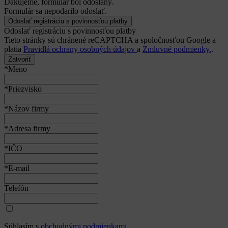
Ďakujeme, formulár bol odoslaný.
Formulár sa nepodarilo odoslať.
Odoslať registráciu s povinnosťou platby
Tieto stránky sú chránené reCAPTCHA a spoločnosťou Google a
platia
Pravidlá ochrany osobných údajov
a
Zmluvné podmienky.
.
Zatvoriť
*Meno
*Priezvisko
*Názov firmy
*Adresa firmy
*IČO
*E-mail
Telefón
Súhlasím s
obchodnými podmienkami