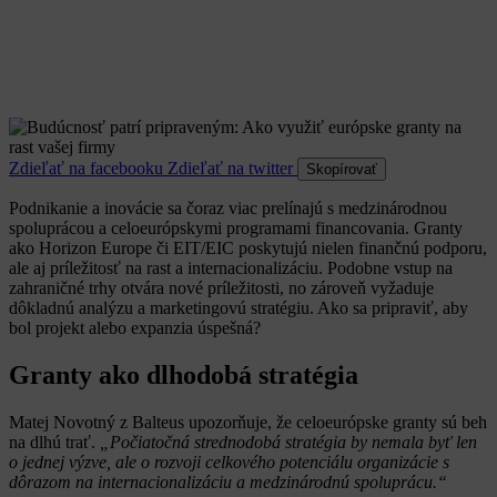
Zdieľať na facebooku
Zdieľať na twitter
Skopírovať
Podnikanie a inovácie sa čoraz viac prelínajú s medzinárodnou
spoluprácou a celoeurópskymi programami financovania. Granty
ako Horizon Europe či EIT/EIC poskytujú nielen finančnú podporu,
ale aj príležitosť na rast a internacionalizáciu. Podobne vstup na
zahraničné trhy otvára nové príležitosti, no zároveň vyžaduje
dôkladnú analýzu a marketingovú stratégiu. Ako sa pripraviť, aby
bol projekt alebo expanzia úspešná?
Granty ako dlhodobá stratégia
Matej Novotný z Balteus upozorňuje, že celoeurópske granty sú beh
na dlhú trať.
„Počiatočná strednodobá stratégia by nemala byť len
o jednej výzve, ale o rozvoji celkového potenciálu organizácie s
dôrazom na internacionalizáciu a medzinárodnú spoluprácu.“