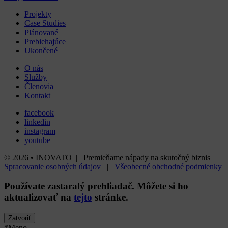
Projekty
Case Studies
Plánované
Prebiehajúce
Ukončené
O nás
Služby
Členovia
Kontakt
facebook
linkedin
instagram
youtube
© 2026 • INOVATO | Premieňame nápady na skutočný biznis |
Spracovanie osobných údajov
|
Všeobecné obchodné podmienky
Používate
zastaralý
prehliadač. Môžete si ho
aktualizovať na
tejto
stránke.
Zatvoriť
*Meno