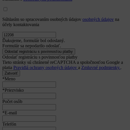
Súhlasím so spracovaním osobných údajov
osobných údajov
na
účely kontaktovania
Ďakujeme, formulár bol odoslaný.
Formulár sa nepodarilo odoslať.
Odoslať registráciu s povinnosťou platby
Tieto stránky sú chránené reCAPTCHA a spoločnosťou Google a
platia
Pravidlá ochrany osobných údajov
a
Zmluvné podmienky.
.
Zatvoriť
*Meno
*Priezvisko
Počet osôb
*E-mail
Telefón