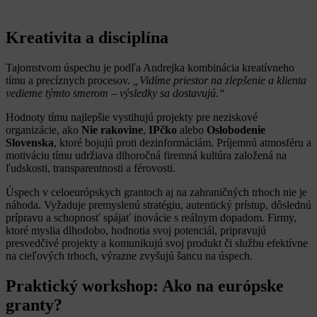
Kreativita a disciplína
Tajomstvom úspechu je podľa Andrejka kombinácia kreatívneho
tímu a precíznych procesov.
„Vidíme priestor na zlepšenie a klienta
vedieme týmto smerom – výsledky sa dostavujú.“
Hodnoty tímu najlepšie vystihujú projekty pre neziskové
organizácie, ako
Nie rakovine
,
IPčko
alebo
Oslobodenie
Slovenska
, ktoré bojujú proti dezinformáciám. Príjemnú atmosféru a
motiváciu tímu udržiava dlhoročná firemná kultúra založená na
ľudskosti, transparentnosti a férovosti.
Úspech v celoeurópskych grantoch aj na zahraničných trhoch nie je
náhoda. Vyžaduje premyslenú stratégiu, autentický prístup, dôslednú
prípravu a schopnosť spájať inovácie s reálnym dopadom. Firmy,
ktoré myslia dlhodobo, hodnotia svoj potenciál, pripravujú
presvedčivé projekty a komunikujú svoj produkt či službu efektívne
na cieľových trhoch, výrazne zvyšujú šancu na úspech.
Praktický workshop: Ako na európske
granty?