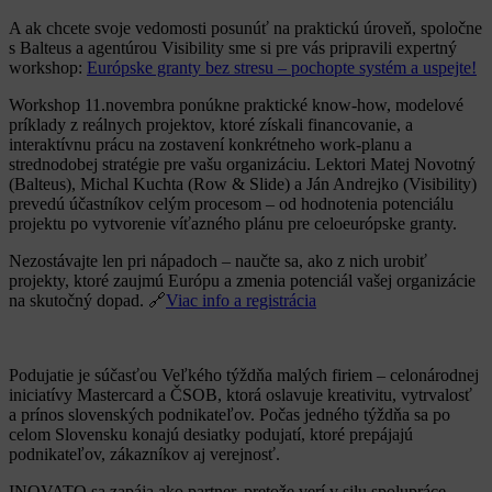
A ak chcete svoje vedomosti posunúť na praktickú úroveň, spoločne
s Balteus a agentúrou Visibility sme si pre vás pripravili expertný
workshop:
Európske granty bez stresu – pochopte systém a uspejte!
Workshop 11.novembra ponúkne praktické know-how, modelové
príklady z reálnych projektov, ktoré získali financovanie, a
interaktívnu prácu na zostavení konkrétneho work-planu a
strednodobej stratégie pre vašu organizáciu. Lektori Matej Novotný
(Balteus), Michal Kuchta (Row & Slide) a Ján Andrejko (Visibility)
prevedú účastníkov celým procesom – od hodnotenia potenciálu
projektu po vytvorenie víťazného plánu pre celoeurópske granty.
Nezostávajte len pri nápadoch – naučte sa, ako z nich urobiť
projekty, ktoré zaujmú Európu a zmenia potenciál vašej organizácie
na skutočný dopad. 🔗
Viac info a registrácia
Podujatie je súčasťou Veľkého týždňa malých firiem – celonárodnej
iniciatívy Mastercard a ČSOB, ktorá oslavuje kreativitu, vytrvalosť
a prínos slovenských podnikateľov. Počas jedného týždňa sa po
celom Slovensku konajú desiatky podujatí, ktoré prepájajú
podnikateľov, zákazníkov aj verejnosť.
INOVATO sa zapája ako partner, pretože verí v silu spolupráce,