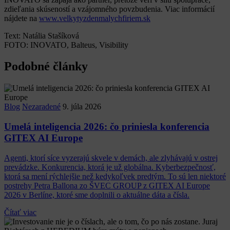
zdieľania skúseností a vzájomného povzbudenia. Viac informácií
nájdete na
www.velkytyzdenmalychfiriem.sk
Text: Natália Stašíková
FOTO: INOVATO, Balteus, Visibility
Podobné články
Blog
Nezaradené
9. júla 2026
Umelá inteligencia 2026: čo priniesla konferencia
GITEX AI Europe
Agenti, ktorí síce vyzerajú skvele v demách, ale zlyhávajú v ostrej
prevádzke. Konkurencia, ktorá je už globálna. Kyberbezpečnosť,
ktorá sa mení rýchlejšie než kedykoľvek predtým. To sú len niektoré
postrehy Petra Ballona zo ŠVEC GROUP z GITEX AI Europe
2026 v Berlíne, ktoré sme doplnili o aktuálne dáta a čísla.
Čítať viac