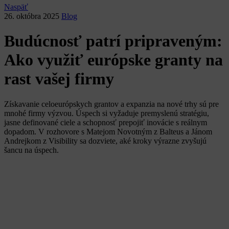
Naspäť
26. októbra 2025
Blog
Budúcnosť patrí pripraveným:
Ako využiť európske granty na
rast vašej firmy
Získavanie celoeurópskych grantov a expanzia na nové trhy sú pre
mnohé firmy výzvou. Úspech si vyžaduje premyslenú stratégiu,
jasne definované ciele a schopnosť prepojiť inovácie s reálnym
dopadom. V rozhovore s Matejom Novotným z Balteus a Jánom
Andrejkom z Visibility sa dozviete, aké kroky výrazne zvyšujú
šancu na úspech.