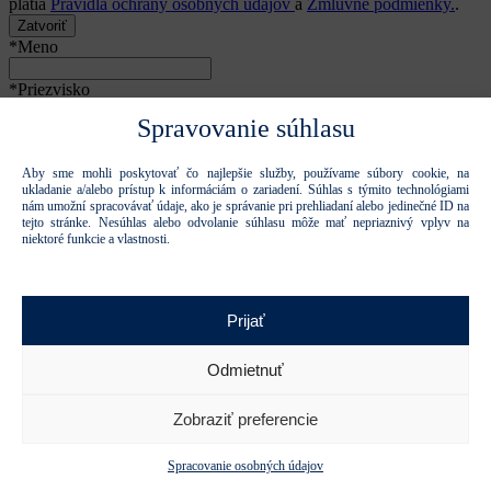
platia
Pravidlá ochrany osobných údajov
a
Zmluvné podmienky.
.
Zatvoriť
*Meno
*Priezvisko
Spravovanie súhlasu
Počet osôb
Aby sme mohli poskytovať čo najlepšie služby, používame súbory cookie, na
*E-mail
ukladanie a/alebo prístup k informáciám o zariadení. Súhlas s týmito technológiami
nám umožní spracovávať údaje, ako je správanie pri prehliadaní alebo jedinečné ID na
Telefón
tejto stránke. Nesúhlas alebo odvolanie súhlasu môže mať nepriaznivý vplyv na
niektoré funkcie a vlastnosti.
Firma, Adresa, IČO
Registrácia na Semináre INOVATO Piešťany
Prijať
Vyberte dátumy Seminárov INOVATO Piešťany na ktoré sa chcete
registrovat:
Odmietnuť
VŠETKY SEMINÁRE 8.2.-6.12.2022
Zobraziť preferencie
Spracovanie osobných údajov
8.2.2022 - Stratégia v turbulentných časoch