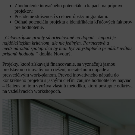
Zhodnotenie inovačného potenciálu a kapacít na prípravu
projektov.
Posúdenie skúseností s celoeurópskymi grantami.
Odhad potenciálu projektu a identifikáciu kľúčových faktorov
pre hodnotenie.
„Celoeurópske granty sú orientované na dopad – impact je
najdôležitejším kritériom, ale nie jediným. Partnerstvá a
medzinárodná spolupráca by mali byť zmysluplné a prinášať reálnu
pridanú hodnotu,“
dopĺňa Novotný.
Projekty, ktoré získavajú financovanie, sa vyznačujú jasnou
predstavou o inovatívnom riešení, merateľnom dopade a
presvedčivým work-planom. Prevod inovatívneho nápadu do
konkrétneho projektu s jasnými cieľmi zaujme hodnotiteľov najviac
– Balteus pri tom využíva vlastnú metodiku, ktorú postupne odkrýva
na vzdelávacích workshopoch.