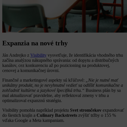
Expanzia na nové trhy
Ján Andrejko z
Visibility
vysvetľuje, že identifikácia vhodného trhu
začína analýzou nákupného správania: od dopytu a distribučných
kanálov, cez konkurenciu až po pozicioning na produktovej,
cenovej a komunikačnej úrovni.
Finančné a marketingové aspekty sú kľúčové:
„Nie je nutné mať
unikátny produkt, no je nevyhnutné vedieť sa odlíšiť komunikačne a
zohľadniť kultúrne a jazykové špecifiká trhu.“
Business plán by sa
mal aktualizovať pravidelne, aby reflektoval zmeny v trhu a
optimalizoval expanznú stratégiu.
Visibility pomohla napríklad projektu
Svet stromčekov
expandovať
do šiestich krajín a
Culinary Backstreets
zvýšiť tržby o 155 %
vďaka Google a Meta kampaniam.