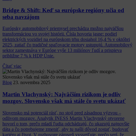
Bridge & Shift: Keď sa európske regióny učia od
seba navzájom
Európsky automobilový priemysel prechádza možno najväčšou
transformáciou vo svojej histórii. Čísla hovoria jasne: podiel
elektrických vozidiel na európskom trhu dosiahol 16,4 % v októbri
2025, zatiaľ čo tradičné spaľovacie motory ustupujú. Automobilový
sektor zamestnáva v Európe vyše 13 miliónov ľudí a prispieva
približne 7 % k HDP Únie.
Čítať viac
Blog
23. novembra 2025
Martin Vlachynský: Najväčším rizikom je odliv
mozgov. Slovensko však má stále čo svetu ukázať
Slovensko má potenciál rásť, no stojí pred zásadnou výzvou –
odlivom mozgov. Analytik INESS Martin Vlachynský otvorene
hovorí o tom, prečo mladí ľudia odchádzajú, čo ukazujú najnovšie
dáta a čo potrebujeme zmeniť, aby tu našli dôvod zostať, budovať
kariéru aj život. V rozhovore zároveň vysvetľuje, prečo verí, že