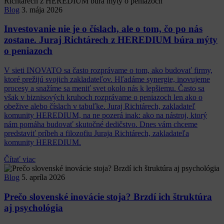
Blog
3. mája 2026
Investovanie nie je o číslach, ale o tom, čo po nás
zostane. Juraj Richtárech z HEREDIUM búra mýty
o peniazoch
V sieti INOVATO sa často rozprávame o tom, ako budovať firmy,
ktoré prežijú svojich zakladateľov. Hľadáme synergie, inovujeme
procesy a snažíme sa meniť svet okolo nás k lepšiemu. Často sa
však v biznisových kruhoch rozprávame o peniazoch len ako o
obežive alebo číslach v tabuľke. Juraj Richtárech, zakladateľ
komunity HEREDIUM, na ne pozerá inak: ako na nástroj, ktorý
nám pomáha budovať skutočné dedičstvo. Dnes vám chceme
predstaviť príbeh a filozofiu Juraja Richtárech, zakladateľa
komunity HEREDIUM.
Čítať viac
Blog
5. apríla 2026
Prečo slovenské inovácie stoja? Brzdí ich štruktúra
aj psychológia