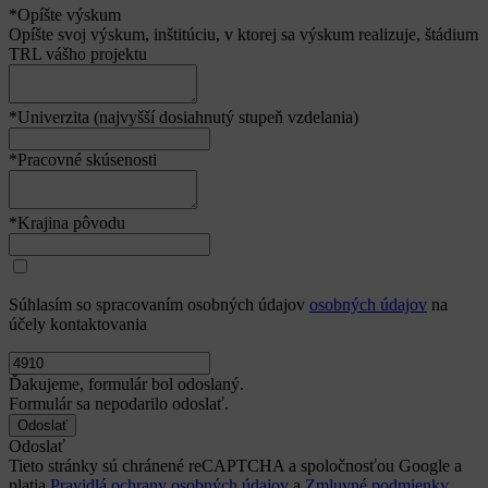
*Opíšte výskum
Opíšte svoj výskum, inštitúciu, v ktorej sa výskum realizuje, štádium
TRL vášho projektu
*Univerzita (najvyšší dosiahnutý stupeň vzdelania)
*Pracovné skúsenosti
*Krajina pôvodu
Súhlasím so spracovaním osobných údajov
osobných údajov
na
účely kontaktovania
Ďakujeme, formulár bol odoslaný.
Formulár sa nepodarilo odoslať.
Odoslať
Tieto stránky sú chránené reCAPTCHA a spoločnosťou Google a
platia
Pravidlá ochrany osobných údajov
a
Zmluvné podmienky.
.