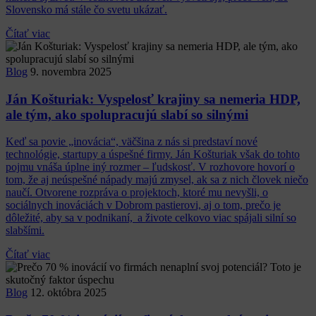
Slovensko má stále čo svetu ukázať.
Čítať viac
Blog
9. novembra 2025
Ján Košturiak: Vyspelosť krajiny sa nemeria HDP,
ale tým, ako spolupracujú slabí so silnými
Keď sa povie „inovácia“, väčšina z nás si predstaví nové
technológie, startupy a úspešné firmy. Ján Košturiak však do tohto
pojmu vnáša úplne iný rozmer – ľudskosť. V rozhovore hovorí o
tom, že aj neúspešné nápady majú zmysel, ak sa z nich človek niečo
naučí. Otvorene rozpráva o projektoch, ktoré mu nevyšli, o
sociálnych inováciách v Dobrom pastierovi, aj o tom, prečo je
dôležité, aby sa v podnikaní, a živote celkovo viac spájali silní so
slabšími.
Čítať viac
Blog
12. októbra 2025