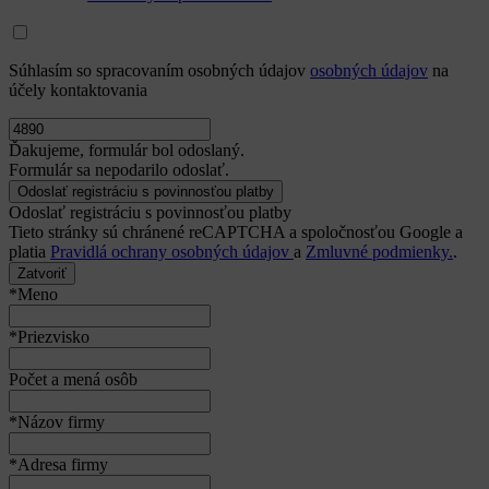
Súhlasím so spracovaním osobných údajov
osobných údajov
na
účely kontaktovania
Ďakujeme, formulár bol odoslaný.
Formulár sa nepodarilo odoslať.
Odoslať registráciu s povinnosťou platby
Tieto stránky sú chránené reCAPTCHA a spoločnosťou Google a
platia
Pravidlá ochrany osobných údajov
a
Zmluvné podmienky.
.
Zatvoriť
*Meno
*Priezvisko
Počet a mená osôb
*Názov firmy
*Adresa firmy