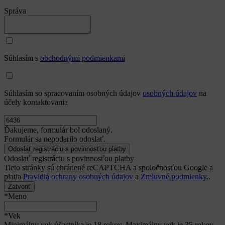
Správa
Súhlasím s
obchodnými podmienkami
Súhlasím so spracovaním osobných údajov
osobných údajov
na
účely kontaktovania
Ďakujeme, formulár bol odoslaný.
Formulár sa nepodarilo odoslať.
Odoslať registráciu s povinnosťou platby
Tieto stránky sú chránené reCAPTCHA a spoločnosťou Google a
platia
Pravidlá ochrany osobných údajov
a
Zmluvné podmienky.
.
Zatvoriť
*Meno
*Vek
Minimálny vek účastníka je 18 rokov. Maximálny vek je 35 rokov.