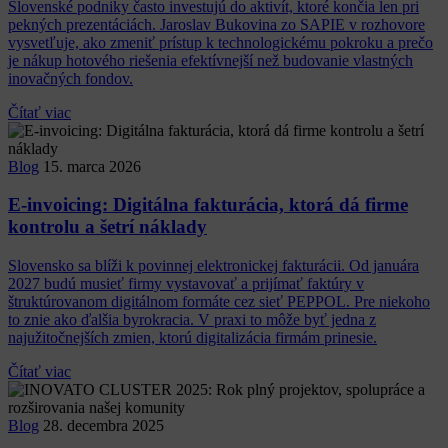
Slovenské podniky často investujú do aktivít, ktoré končia len pri
pekných prezentáciách. Jaroslav Bukovina zo SAPIE v rozhovore
vysvetľuje, ako zmeniť prístup k technologickému pokroku a prečo
je nákup hotového riešenia efektívnejší než budovanie vlastných
inovačných fondov.
Čítať viac
Blog
15. marca 2026
E-invoicing: Digitálna fakturácia, ktorá dá firme
kontrolu a šetrí náklady
Slovensko sa blíži k povinnej elektronickej fakturácii. Od januára
2027 budú musieť firmy vystavovať a prijímať faktúry v
štruktúrovanom digitálnom formáte cez sieť PEPPOL. Pre niekoho
to znie ako ďalšia byrokracia. V praxi to môže byť jedna z
najužitočnejších zmien, ktorú digitalizácia firmám prinesie.
Čítať viac
Blog
28. decembra 2025