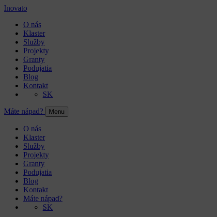
Inovato
O nás
Klaster
Služby
Projekty
Granty
Podujatia
Blog
Kontakt
SK
Máte nápad?
Menu
O nás
Klaster
Služby
Projekty
Granty
Podujatia
Blog
Kontakt
Máte nápad?
SK