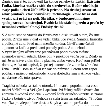
Zaujalo ma aj to, čo hovoril ku koncu panelovky Lukáš.
Existujú
ľudia, ktorí sa snažia vrátiť do stredoveku. Ručne obrábajú
svoje polia a chcú žiť bližšie k prírode. Na druhej strane sú
solar punkáči, ktorí vymýšľajú technológie, ktoré by sa dali
využiť pri práci na poli. Skrátka, v budúcnosti musíme
spolupracovať so strojmi. Evolúcia ide stále dopredu a prečo by
nemohol vzniknúť nový ľudský druh?
S Ankou sme sa vracali do Bratislavy a diskutovali o tom, čo sme
počuli. Zrazu sme v diaľke videli blikajúce svetlá. Sanitka, hasičské
a policajné auto. Pred nami menšia kolóna. Chvíľu sme čakali
a potom sa kolóna pred nami pomaly pohla. Autonehoda.
S vytreštenými očami sme prechádzali popri dvoch totálne
zdemolovaných autách, ktoré boli v priekope vedľa cesty. Zdalo sa
mi, že na tráve vidím čiernu plachtu, alebo vrece. Keď som prišiel
domov, Anka mi napísal, že pri tej autonehode zomrela 49 ročná
žena. Chvíľu som sa díval len tak do prázdna. Potom som zapol
počítač a našiel o autonehode, ktorej dôsledky sme s Ankou videli
na vlastné oči, túto správu:
Tragická nehoda sa stala v utorok, 14. marca, popoludní na ceste
medzi Vrábľami a Veľkým Lapášom. Pri čelnej zrážke dvoch áut
zomrela 49-ročná vodička. 27-ročný šofér druhého vozidla sa zranil
ťažko a bojuje o život. Nehoda sa stala tesne za zákrutou. 49-ročná
vodička pravdepodobne dostala šmyk a s autom prešla do