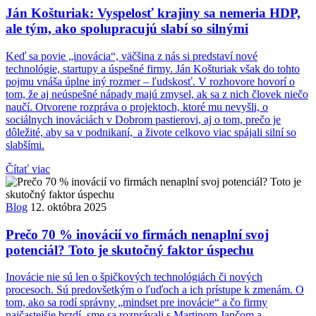
Ján Košturiak: Vyspelosť krajiny sa nemeria HDP,
ale tým, ako spolupracujú slabí so silnými
Keď sa povie „inovácia“, väčšina z nás si predstaví nové
technológie, startupy a úspešné firmy. Ján Košturiak však do tohto
pojmu vnáša úplne iný rozmer – ľudskosť. V rozhovore hovorí o
tom, že aj neúspešné nápady majú zmysel, ak sa z nich človek niečo
naučí. Otvorene rozpráva o projektoch, ktoré mu nevyšli, o
sociálnych inováciách v Dobrom pastierovi, aj o tom, prečo je
dôležité, aby sa v podnikaní, a živote celkovo viac spájali silní so
slabšími.
Čítať viac
Blog
12. októbra 2025
Prečo 70 % inovácií vo firmách nenaplní svoj
potenciál? Toto je skutočný faktor úspechu
Inovácie nie sú len o špičkových technológiách či nových
procesoch. Sú predovšetkým o ľuďoch a ich prístupe k zmenám. O
tom, ako sa rodí správny „mindset pre inovácie“ a čo firmy
najčastejšie brzdí, sme sa rozprávali s Martinom Jančom a