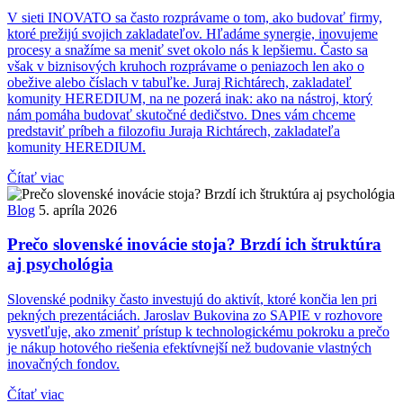
V sieti INOVATO sa často rozprávame o tom, ako budovať firmy,
ktoré prežijú svojich zakladateľov. Hľadáme synergie, inovujeme
procesy a snažíme sa meniť svet okolo nás k lepšiemu. Často sa
však v biznisových kruhoch rozprávame o peniazoch len ako o
obežive alebo číslach v tabuľke. Juraj Richtárech, zakladateľ
komunity HEREDIUM, na ne pozerá inak: ako na nástroj, ktorý
nám pomáha budovať skutočné dedičstvo. Dnes vám chceme
predstaviť príbeh a filozofiu Juraja Richtárech, zakladateľa
komunity HEREDIUM.
Čítať viac
Blog
5. apríla 2026
Prečo slovenské inovácie stoja? Brzdí ich štruktúra
aj psychológia
Slovenské podniky často investujú do aktivít, ktoré končia len pri
pekných prezentáciách. Jaroslav Bukovina zo SAPIE v rozhovore
vysvetľuje, ako zmeniť prístup k technologickému pokroku a prečo
je nákup hotového riešenia efektívnejší než budovanie vlastných
inovačných fondov.
Čítať viac