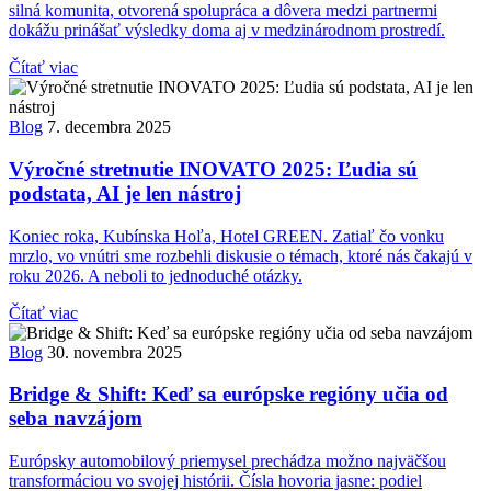
silná komunita, otvorená spolupráca a dôvera medzi partnermi
dokážu prinášať výsledky doma aj v medzinárodnom prostredí.
Čítať viac
Blog
7. decembra 2025
Výročné stretnutie INOVATO 2025: Ľudia sú
podstata, AI je len nástroj
Koniec roka, Kubínska Hoľa, Hotel GREEN. Zatiaľ čo vonku
mrzlo, vo vnútri sme rozbehli diskusie o témach, ktoré nás čakajú v
roku 2026. A neboli to jednoduché otázky.
Čítať viac
Blog
30. novembra 2025
Bridge & Shift: Keď sa európske regióny učia od
seba navzájom
Európsky automobilový priemysel prechádza možno najväčšou
transformáciou vo svojej histórii. Čísla hovoria jasne: podiel