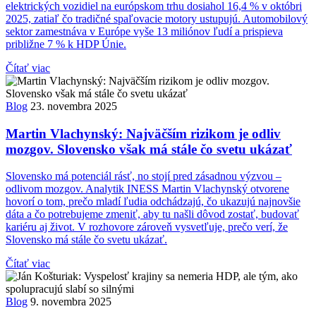
elektrických vozidiel na európskom trhu dosiahol 16,4 % v októbri
2025, zatiaľ čo tradičné spaľovacie motory ustupujú. Automobilový
sektor zamestnáva v Európe vyše 13 miliónov ľudí a prispieva
približne 7 % k HDP Únie.
Čítať viac
Blog
23. novembra 2025
Martin Vlachynský: Najväčším rizikom je odliv
mozgov. Slovensko však má stále čo svetu ukázať
Slovensko má potenciál rásť, no stojí pred zásadnou výzvou –
odlivom mozgov. Analytik INESS Martin Vlachynský otvorene
hovorí o tom, prečo mladí ľudia odchádzajú, čo ukazujú najnovšie
dáta a čo potrebujeme zmeniť, aby tu našli dôvod zostať, budovať
kariéru aj život. V rozhovore zároveň vysvetľuje, prečo verí, že
Slovensko má stále čo svetu ukázať.
Čítať viac
Blog
9. novembra 2025