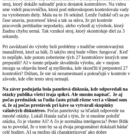
stroj, ktorý dokáže nahradiť prácu desiatok kontrolórov. Na videu
sme videli pracovníčku, ktorá pod mikroskopom kontrolovala vady
na vyrobenom diely. Mala na to 16 sekúnd. Lenže ľudské oči sa po
čase unavia, pozornosť klesá a tak sa stáva, že pri kontrole
pracovník prehliadne nepodarky, alebo vyhodí aj výrobok, ktorý
žiadnu chybu nemá. Tak vznikol stroj, ktorý skontroluje diel za 3
sekundy.
Pri zavádzaní do výroby boli problémy s tradične orientovanými
manažérmi, ktorí sa báli, či takýto stroj bude vôbec fungovať. Keď
to nepôjde, kde potom zoberieme tých 27 kontrolórov ktorých sme
prepustili? AI v tomto prípade skvalitnila výrobu, ale v mojom
mozgu sa objavila hneď aj myšlienka, kde skončili tí prepustení 27
kontrolóri? Dúfam, že nie sú nezamestnaní a pokračujú v kontrole v
závode, kde ešte tento stroj nemajú.
Na záver podujatia bola panelová diskusia, kde odpovedali na
otázky publika všetci traja spíkri.
Ale musím napísať, že aj
počas prednášok sa ľudia často pýtali rôzne veci a všimol som
si, že aj počas prestávok pri káve sa vytvárali skupinky
vášnivých diskutérov.
Počas panelovky sa hľadali odpovede na
mnohé otázky. Lukáš Hatala začal s tým, že si musíme položiť
otázku, čo je vlastne AI? A čo je normálna inteligencia? Peter Bilik
na to povedal, že o tom by sa aj dvaja programátori dokázali hádať
celé hodiny. AI sa možno dá charakterizovať ako dobre