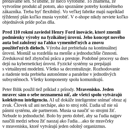
predávame sen. Sľúbime, že niečo vyrobíme. To znamená, že
vytvoríme produkt až potom, ako spoznáme potreby konkrétneho
zákazníka. Treba byť flexibilný. Vo veľkej fabrike majú napríklad
týždenný plán koľko musia vyrobiť. V e-shope nikdy neviete koľko
objednávok príde počas dňa.
Pred 110 rokmi zaviedol Henry Ford inovácie, ktoré zmenili
podmienky výroby na fyzikálnej úrovni. Jeho koncept nového
auta bol založený na ľahko vymeniteľných a znovu
použiteľných dieloch.
Výroba áut prebiehala na kontinuálnej
úrovni. Montáž sa rozdelila na menšie a jednoduchšie činnosti.
Zredukoval tiež zbytočnú prácu a prestoje. Podobné procesy sa dnes
dejú na kybernetickej úrovni. Fyzické systémy sa prepájajú
s virtuálnymi modelmi. Všetko sa decentralizuje. Rozhodovanie
a riadenie teda prebieha autonómne a paralelne v jednotlivých
subsystémoch. Všetky komponenty spolu komunikujú.
Peter Bilik použil tiež príklad z prírody.
Mravenisko. Jeden
mravec sám o sebe neznamená nič, ale všetci spolu vytvárajú
kolektívnu inteligenciu.
AI už dokáže inteligentne snímať obraz aj
zvuk. Človek už ani nechápe, ako to stroj robí. Ľudia už nie sú
pánmi systému, ale partnerom. Musia sa naučiť so strojmi žiť.
Nebude to jednoduché. Bolo by preto dobré, aby sa ľudia najprv
naučili medzi sebou žiť naozaj ako ľudia…ako tie mravčeky
v mravenisku, ktoré vytvárajú jeden odolný organizmus.