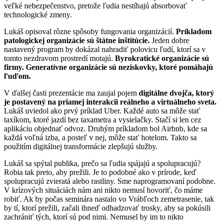
veľké nebezpečenstvo, pretože ľudia nestíhajú absorbovať
technologické zmeny.
Lukáš opisoval rôzne spôsoby fungovania organizácií.
Príkladom
patologickej organizácie sú štátne inštitúcie.
Jeden dobre
nastavený program by dokázal nahradiť polovicu ľudí, ktorí sa v
tomto nezdravom prostredí motajú.
Byrokratické organizácie sú
firmy. Generatívne organizácie sú neziskovky, ktoré pomáhajú
ľuďom.
V ďalšej časti prezentácie ma zaujal pojem
digitálne dvojča, ktorý
je postavený na priamej interakcii reálneho a virtuálneho sveta.
Lukáš uviedol ako prvý príklad Uber. Každé auto sa môže stať
taxíkom, ktoré jazdí bez taxametra a vysielačky. Stačí si len cez
aplikáciu objednať odvoz. Druhým príkladom bol Airbnb, kde sa
každá voľná izba, a posteľ v nej, môže stať hotelom. Takto sa
použitím digitálnej transformácie zlepšujú služby.
Lukáš sa spýtal publika, prečo sa ľudia spájajú a spolupracujú?
Robia tak preto, aby prežili. Je to podobné ako v prírode, keď
spolupracujú zvieratá alebo rastliny. Sme naprogramovaní podobne.
V krízových situáciách nám ani nikto nemusí hovoriť, čo máme
robiť. Ak by počas seminára nastalo vo Vrábľoch zemetrasenie, tak
by tí, ktorí prežili, začali ihneď odhadzovať trosky, aby sa pokúsili
zachrániť tých, ktorí sú pod nimi. Nemusel by im to nikto