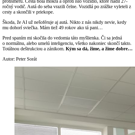
protismeru. Cesta bola mokrá a oproti išlo vozidlo, ktoré riadil 27-
ročný vodič. Autá do seba vrazili čelne. Vozidlá po zrážke vyleteli z
cesty a skončili v priekope.
Škoda, že AI už nešoféruje aj autá. Nikto z nás nikdy nevie, kedy
mu dohorí sviečka. Mám tiež 49 rokov ako tá pani…
Pred spaním mi skočila do vedomia táto myšlienka. Či sa jedná
o normálnu, alebo umelú inteligenciu, všetko nakoniec skončí takto.
Totálnou deštrukciou a zánikom.
Kým sa dá, žime, a žime dobre…
Autor: Peter Sorát