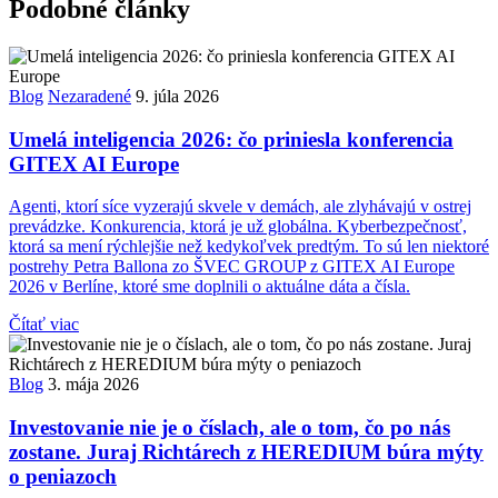
Podobné články
Blog
Nezaradené
9. júla 2026
Umelá inteligencia 2026: čo priniesla konferencia
GITEX AI Europe
Agenti, ktorí síce vyzerajú skvele v demách, ale zlyhávajú v ostrej
prevádzke. Konkurencia, ktorá je už globálna. Kyberbezpečnosť,
ktorá sa mení rýchlejšie než kedykoľvek predtým. To sú len niektoré
postrehy Petra Ballona zo ŠVEC GROUP z GITEX AI Europe
2026 v Berlíne, ktoré sme doplnili o aktuálne dáta a čísla.
Čítať viac
Blog
3. mája 2026
Investovanie nie je o číslach, ale o tom, čo po nás
zostane. Juraj Richtárech z HEREDIUM búra mýty
o peniazoch