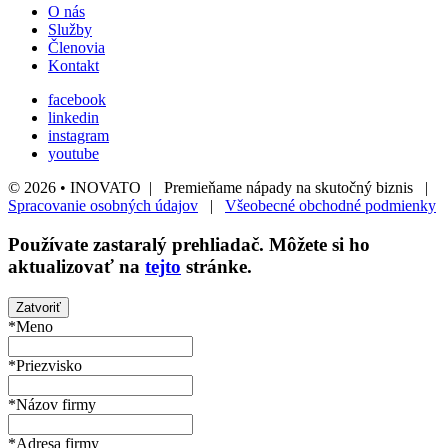
O nás
Služby
Členovia
Kontakt
facebook
linkedin
instagram
youtube
© 2026 • INOVATO | Premieňame nápady na skutočný biznis |
Spracovanie osobných údajov
|
Všeobecné obchodné podmienky
Používate
zastaralý
prehliadač. Môžete si ho
aktualizovať na
tejto
stránke.
Zatvoriť
*Meno
*Priezvisko
*Názov firmy
*Adresa firmy