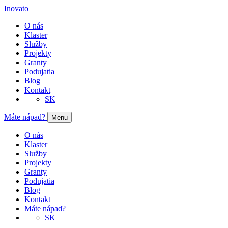
Inovato
O nás
Klaster
Služby
Projekty
Granty
Podujatia
Blog
Kontakt
SK
Máte nápad?
Menu
O nás
Klaster
Služby
Projekty
Granty
Podujatia
Blog
Kontakt
Máte nápad?
SK