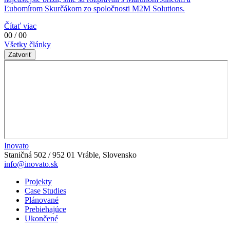
Ľubomírom Skurčákom zo spoločnosti M2M Solutions.
Čítať viac
00 / 00
Všetky články
Zatvoriť
Inovato
Staničná 502 / 952 01 Vráble, Slovensko
info@inovato.sk
Projekty
Case Studies
Plánované
Prebiehajúce
Ukončené