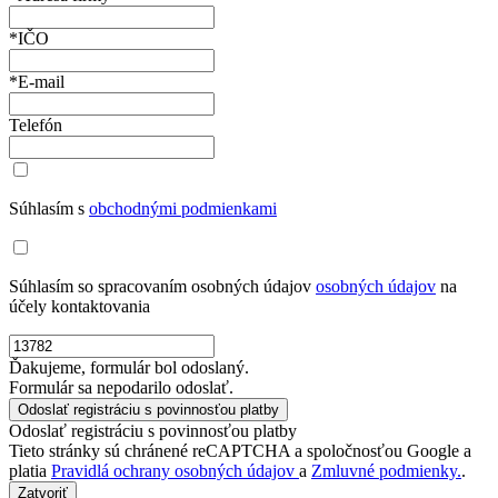
*IČO
*E-mail
Telefón
Súhlasím s
obchodnými podmienkami
Súhlasím so spracovaním osobných údajov
osobných údajov
na
účely kontaktovania
Ďakujeme, formulár bol odoslaný.
Formulár sa nepodarilo odoslať.
Odoslať registráciu s povinnosťou platby
Tieto stránky sú chránené reCAPTCHA a spoločnosťou Google a
platia
Pravidlá ochrany osobných údajov
a
Zmluvné podmienky.
.
Zatvoriť