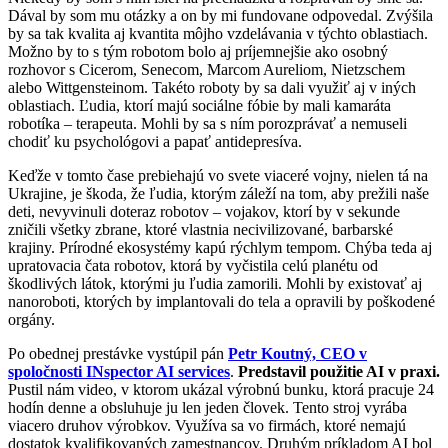
Dával by som mu otázky a on by mi fundovane odpovedal. Zvýšila
by sa tak kvalita aj kvantita môjho vzdelávania v týchto oblastiach.
Možno by to s tým robotom bolo aj príjemnejšie ako osobný
rozhovor s Cicerom, Senecom, Marcom Aureliom, Nietzschem
alebo Wittgensteinom. Takéto roboty by sa dali využiť aj v iných
oblastiach. Ľudia, ktorí majú sociálne fóbie by mali kamaráta
robotíka – terapeuta. Mohli by sa s ním porozprávať a nemuseli
chodiť ku psychológovi a papať antidepresíva.
Keďže v tomto čase prebiehajú vo svete viaceré vojny, nielen tá na
Ukrajine, je škoda, že ľudia, ktorým záleží na tom, aby prežili naše
deti, nevyvinuli doteraz robotov – vojakov, ktorí by v sekunde
zničili všetky zbrane, ktoré vlastnia necivilizované, barbarské
krajiny. Prírodné ekosystémy kapú rýchlym tempom. Chýba teda aj
upratovacia čata robotov, ktorá by vyčistila celú planétu od
škodlivých látok, ktorými ju ľudia zamorili. Mohli by existovať aj
nanoroboti, ktorých by implantovali do tela a opravili by poškodené
orgány.
Po obednej prestávke vystúpil pán
Petr Koutný, CEO v
spoločnosti INspector AI services
.
Predstavil použitie AI v praxi.
Pustil nám video, v ktorom ukázal výrobnú bunku, ktorá pracuje 24
hodín denne a obsluhuje ju len jeden človek. Tento stroj vyrába
viacero druhov výrobkov. Využíva sa vo firmách, ktoré nemajú
dostatok kvalifikovaných zamestnancov. Druhým príkladom AI bol