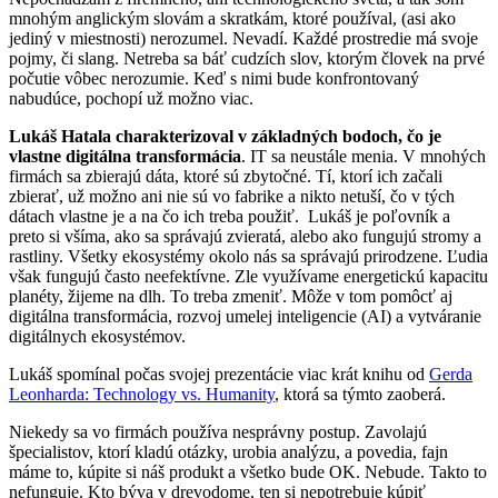
mnohým anglickým slovám a skratkám, ktoré používal, (asi ako
jediný v miestnosti) nerozumel. Nevadí. Každé prostredie má svoje
pojmy, či slang. Netreba sa báť cudzích slov, ktorým človek na prvé
počutie vôbec nerozumie. Keď s nimi bude konfrontovaný
nabudúce, pochopí už možno viac.
Lukáš Hatala charakterizoval v základných bodoch, čo je
vlastne digitálna transformácia
. IT sa neustále menia. V mnohých
firmách sa zbierajú dáta, ktoré sú zbytočné. Tí, ktorí ich začali
zbierať, už možno ani nie sú vo fabrike a nikto netuší, čo v tých
dátach vlastne je a na čo ich treba použiť. Lukáš je poľovník a
preto si všíma, ako sa správajú zvieratá, alebo ako fungujú stromy a
rastliny. Všetky ekosystémy okolo nás sa správajú prirodzene. Ľudia
však fungujú často neefektívne. Zle využívame energetickú kapacitu
planéty, žijeme na dlh. To treba zmeniť. Môže v tom pomôcť aj
digitálna transformácia, rozvoj umelej inteligencie (AI) a vytváranie
digitálnych ekosystémov.
Lukáš spomínal počas svojej prezentácie viac krát knihu od
Gerda
Leonharda: Technology vs. Humanity
, ktorá sa týmto zaoberá.
Niekedy sa vo firmách používa nesprávny postup. Zavolajú
špecialistov, ktorí kladú otázky, urobia analýzu, a povedia, fajn
máme to, kúpite si náš produkt a všetko bude OK. Nebude. Takto to
nefunguje. Kto býva v drevodome, ten si nepotrebuje kúpiť