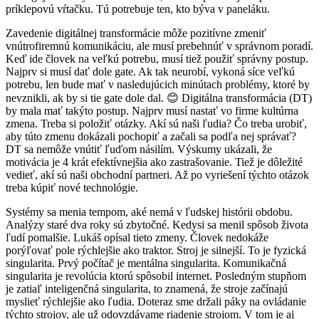
príklepovú vŕtačku. Tú potrebuje ten, kto býva v paneláku.
Zavedenie digitálnej transformácie môže pozitívne zmeniť
vnútrofiremnú komunikáciu, ale musí prebehnúť v správnom poradí.
Keď ide človek na veľkú potrebu, musí tiež použiť správny postup.
Najprv si musí dať dole gate. Ak tak neurobí, vykoná síce veľkú
potrebu, len bude mať v nasledujúcich minútach problémy, ktoré by
nevznikli, ak by si tie gate dole dal. 😊 Digitálna transformácia (DT)
by mala mať takýto postup. Najprv musí nastať vo firme kultúrna
zmena. Treba si položiť otázky. Akí sú naši ľudia? Čo treba urobiť,
aby túto zmenu dokázali pochopiť a začali sa podľa nej správať?
DT sa nemôže vnútiť ľuďom násilím. Výskumy ukázali, že
motivácia je 4 krát efektívnejšia ako zastrašovanie. Tiež je dôležité
vedieť, akí sú naši obchodní partneri. Až po vyriešení týchto otázok
treba kúpiť nové technológie.
Systémy sa menia tempom, aké nemá v ľudskej histórii obdobu.
Analýzy staré dva roky sú zbytočné. Kedysi sa menil spôsob života
ľudí pomalšie. Lukáš opísal tieto zmeny. Človek nedokáže
porýľovať pole rýchlejšie ako traktor. Stroj je silnejší. To je fyzická
singularita. Prvý počítač je mentálna singularita. Komunikačná
singularita je revolúcia ktorú spôsobil internet. Posledným stupňom
je zatiaľ inteligenčná singularita, to znamená, že stroje začínajú
myslieť rýchlejšie ako ľudia. Doteraz sme držali páky na ovládanie
týchto strojov, ale už odovzdávame riadenie strojom. V tom je aj