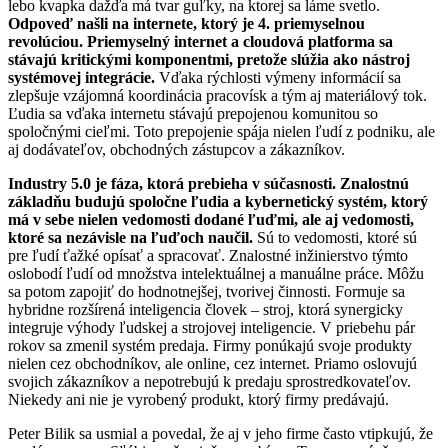
lebo kvapka dažďa má tvar guľky, na ktorej sa láme svetlo.
Odpoveď našli na internete, ktorý je 4. priemyselnou
revolúciou.
Priemyselný internet a cloudová platforma sa
stávajú kritickými komponentmi, pretože slúžia ako nástroj
systémovej integrácie.
Vďaka rýchlosti výmeny informácií sa
zlepšuje vzájomná koordinácia pracovísk a tým aj materiálový tok.
Ľudia sa vďaka internetu stávajú prepojenou komunitou so
spoločnými cieľmi. Toto prepojenie spája nielen ľudí z podniku, ale
aj dodávateľov, obchodných zástupcov a zákazníkov.
Industry 5.0 je fáza, ktorá prebieha v súčasnosti. Znalostnú
základňu budujú spoločne ľudia a kybernetický systém, ktorý
má v sebe nielen vedomosti dodané ľuďmi, ale aj vedomosti,
ktoré sa nezávisle na ľuďoch naučil.
Sú to vedomosti, ktoré sú
pre ľudí ťažké opísať a spracovať. Znalostné inžinierstvo týmto
oslobodí ľudí od množstva intelektuálnej a manuálne práce. Môžu
sa potom zapojiť do hodnotnejšej, tvorivej činnosti. Formuje sa
hybridne rozšírená inteligencia človek – stroj, ktorá synergicky
integruje výhody ľudskej a strojovej inteligencie. V priebehu pár
rokov sa zmenil systém predaja. Firmy ponúkajú svoje produkty
nielen cez obchodníkov, ale online, cez internet. Priamo oslovujú
svojich zákazníkov a nepotrebujú k predaju sprostredkovateľov.
Niekedy ani nie je vyrobený produkt, ktorý firmy predávajú.
Peter Bilik sa usmial a povedal, že aj v jeho firme často vtipkujú, že