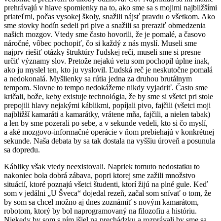
prehrávajú v hlave spomienky na to, ako sme sa s mojimi najbližšími
priateľmi, počas vysokej školy, snažili nájsť pravdu o všetkom. Ako
sme stovky hodín sedeli pri pive a snažili sa preraziť obmedzenia
našich mozgov. Vtedy sme často hovorili, že je pomalé, a časovo
náročné, vôbec pochopiť, čo si každý z nás myslí. Museli sme
najprv riešiť otázky štruktúry ľudskej reči, museli sme si presne
určiť významy slov. Pretože nejakú vetu som pochopil úplne inak,
ako ju myslel ten, kto ju vyslovil. Ľudská reč je neskutočne pomalá
a nedokonalá. Myšlienky sa rútia jedna za druhou brutálnym
tempom. Slovne to tempo nedokážeme nikdy vyjadriť. Často sme
kričali, bože, keby existuje technológia, že by sme si všetci pri stole
prepojili hlavy nejakými káblikmi, popíjali pivo, fajčili (všetci moji
najbližší kamaráti a kamarátky, vrátene mňa, fajčili, a nielen tabak)
a len by sme pozerali po sebe, a v sekunde vedeli, kto si čo myslí,
a aké mozgovo-informačné operácie v ňom prebiehajú v konkrétnej
sekunde. Naša debata by sa tak dostala na vyššiu úroveň a posunula
sa dopredu.
Kábliky však vtedy neexistovali. Napriek tomuto nedostatku to
nakoniec bola dobrá zábava, popri ktorej sme zažili množstvo
situácií, ktoré poznajú všetci študenti, ktorí žijú na plné gule. Keď
som v jedálni „U Šveca“ dojedal rezeň, začal som snívať o tom, že
by som sa chcel možno aj dnes zoznámiť s novým kamarátom,
robotom, ktorý by bol naprogramovaný na filozofiu a históriu.
Niekedy by som s ním išiel na prechádzku a rozprávali by sme sa.