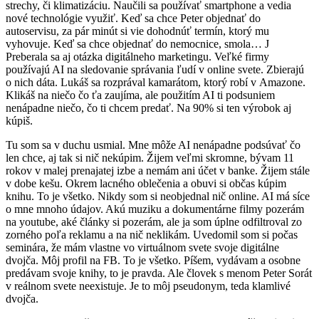
strechy, či klimatizáciu. Naučili sa používať smartphone a vedia
nové technológie využiť. Keď sa chce Peter objednať do
autoservisu, za pár minút si vie dohodnúť termín, ktorý mu
vyhovuje. Keď sa chce objednať do nemocnice, smola… J
Preberala sa aj otázka digitálneho marketingu. Veľké firmy
používajú AI na sledovanie správania ľudí v online svete. Zbierajú
o nich dáta. Lukáš sa rozprával kamarátom, ktorý robí v Amazone.
Klikáš na niečo čo ťa zaujíma, ale použitím AI ti podsuniem
nenápadne niečo, čo ti chcem predať. Na 90% si ten výrobok aj
kúpiš.
Tu som sa v duchu usmial. Mne môže AI nenápadne podsúvať čo
len chce, aj tak si nič nekúpim. Žijem veľmi skromne, bývam 11
rokov v malej prenajatej izbe a nemám ani účet v banke. Žijem stále
v dobe kešu. Okrem lacného oblečenia a obuvi si občas kúpim
knihu. To je všetko. Nikdy som si neobjednal nič online. AI má síce
o mne mnoho údajov. Akú muziku a dokumentárne filmy pozerám
na youtube, aké články si pozerám, ale ja som úplne odfiltroval zo
zorného poľa reklamu a na nič neklikám. Uvedomil som si počas
seminára, že mám vlastne vo virtuálnom svete svoje digitálne
dvojča. Môj profil na FB. To je všetko. Píšem, vydávam a osobne
predávam svoje knihy, to je pravda. Ale človek s menom Peter Sorát
v reálnom svete neexistuje. Je to môj pseudonym, teda klamlivé
dvojča.