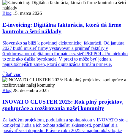
Blog
15. marca 2026
E-invoicing: Digitálna fakturácia, ktorá dá firme
kontrolu a šetrí náklady
Slovensko sa blíži k povinnej elektronickej fakturácii. Od januára
2027 budú musieť firmy vystavovať a prijímať faktúry v
štruktúrovanom digitálnom formáte cez sieť PEPPOL. Pre niekoho
to znie ako ďalšia byrokracia. V praxi to môže byť jedna z
najužitočnejších zmien, ktorú digitalizácia firmám prinesie.
Čítať viac
Blog
28. decembra 2025
INOVATO CLUSTER 2025: Rok plný projektov,
spolupráce a rozširovania našej komunity
Za každým projektom, podujatím a spoluprácou v INOVATO stoja
konkrétni ľudia a ich ochota zdieľať skúsenosti, pomáhať si a
posúvať veci dopredu. Práve v roku 2025 sa naplno ukázalo, že