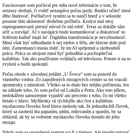
Fascinovane som počúval pre mňa nové informácie o tom, že
senzory sledujú, či vodič nezaspáva počas jazdy. Budúci učiteľ musí
dlho študovať. Počítačový systém sa to naučí hneď a v sekunde
posunie túto skúsenosť druhému počítaču. Kedysi mal stroj
naprogramovaný presný návod čo má robiť. Teraz sa dokáže sám
učiť a rozvíjať. AI v navigácii bude komunikovať a diskutovať so
šoférom kadiaľ majú ísť. Digitálna transformácia je nevyhnutnosť.
Musí však byť odhodlanie k nej nielen u šéfa, ale hlavne dole pod
ním. Zamestnanci musia zistiť, že im AI spríjemní a zjednoduší
prácu. Práca so strojom musí byť pohodlná a pochopiteľná
každému. Tak ako používanie ovládača od televízora. Potom si na to
zvyknú a budú spokojní.
Počas obeda v závodnej jedálni „U Šveca“ som sa ponoril do
vlastného vnútra. Zo zaprášených mozgových centier sa mi vracali
spomienky z minulosti. Všetko sa to dialo bez môjho pričinenia, len
na základe toho, čo som počul od Lukáša a Petra. Ako toto píšem,
nedokážem samozrejme vyjadriť ani percento z toho, čo mi všetko
lietalo v hlave. Myšlienky sú rýchlejšie ako čert a každému
mysliacemu človeku šrotí hlava niekedy tak, že jednoduchší človek,
ktorý sa zaoberá iba papaním, pitím, milovaním a spaním, by sa
zbláznil, ak by sa vedomie mysliaceho človeka dostalo do jeho
mozgu.
Nikdy som sa nezaoberal svetom sci-fi a fantasy. Ale musím priznať,