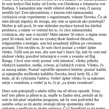
že som kedysi čítal knihy od Ericha von Dänikena a Johannesa von
Buttlara. S kamarátmi sme viedli vášnivé debaty o tom, či naozaj
nemôže byť Zem laboratóriom, v ktorom robí mimozemská
civilizácia svoje experimenty s organizmami, vrátane človeka. Čo ak
nám dávajú impulzy do mozgu, aby sme sa správali ako potrebujú?
Možno je náš pocit, že sme slobodne mysliace bytosti len falošná
predstava, a máme vo vedomí len to, čo chce mimozemská
civilizácia, aby sme si mysleli? Mám takmer 50 rokov, a dajme tomu
pred 30 rokmi, keď som na vysokej škole študoval filozofiu,
religionistiku a teológiu, som bol posadnutý túžbou po celostnom
poznaní. Tým myslím to, že som chcel poznať a vedieť úplne
všetko. Túžil som po tom, aby som mal v hlave čip, kde by som mal
uložené všetky pravdivé informácie o svete a vesmíre od Big
Bangu. Chcel som vtedy poznať celú minulosť, všetky príbehy
všetkých kameňov, rastlín, zvierat, aj ľudských zvierat. Všetko, čo
sa naozaj udialo. Poznať najväčšie tajomstvá histórie, poznať každú,
aj najtajnejšiu myšlienku každého človeka, ktorý kedy žil, a žiť
bude, až do vyhynutia ľudstva. Vedieť úplne všetko čo sa nakoniec
udeje s vesmírom, a vedieť ja to, čo je „za týmto vesmírom“.
Dnes som pokojnejší a takéto túžby ma už dávno opustili. Teraz,
keď toto píšem (a píšem to ja, nepíše to žiaden stroj, pretože ak by
som to dal písať nejakému programu, tak by som podviedol iba
samého seba) sa mi akoby otvárajú dávne spomienky, dávne
vedomie a prežívam to akoby odznova. Čo? Napríklad sa mi matne