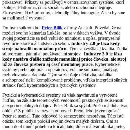
prikazovať. Príkazy sa používajú v centralizovanom systéme, ktorí
izoluje. Platforma, či už sociálna, alebo obchodná integruje.
Ekosystém, či už prírodný, alebo digitálny interaguje. A ten by sme
sa mali snažiť vytvárať.
Druhým spíkrom bol
Peter Bilik
z firmy Anasoft. Povedal, že na
rozdiel svojho kamaráta Lukáša, on sa v dátach vyžíva. V úvode
svojej prezentácie sa tiež vrátil do minulosti a opísal priemyselné
revolúcie ktoré má ľudstvo za sebou.
Industry 2.0 je fáza kedy
stroje nahradili manuálnu prácu.
Tým sa zvýšila aj kvalita. Ľudia
sú tvorcami, pánmi aj používateľmi strojov.
Industry 3.0 je fáza
kedy nastáva ďalšie zníženie manuálnej práce človeka, ale stroj
už za človeka preberá aj časť mentálnej práce.
Kybernetické
systémy preberajú prácu operátorov, vrátane snímania, analýzy,
rozhodovania a riadenia. Tým sa zlepšuje efektivita, stabilita
a schopnosť riešiť komplikované problémy, vďaka integrácii silných
stránok ľudí, kybernetických a fyzických systémov.
Fyzické a kybernetické systémy sú však navrhnuté a vytvorené
ľuďmi, na základe teoretických vedomostí, praktických skúseností
a experimentálnych údajov. Peter Bilik sa spýtal: Prečo má dúha tvar
oblúka? Z publika sa ozvala odpoveď: Preto, lebo je zem guľatá.
Peter sa usmial. Táto odpoveď je samozrejme nesprávna. Túto istú
otázku som kedysi položil svojim dvom malých dcéram. Oni za
mnou do 4 minút pribehli a kričali, tato, dúha má tvar oblúka preto,