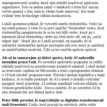
naprogramovaný systém, ktorý sám dokáže kopírovať správanie
organizmov. Toto sa skúma zatiaľ v labákoch a treba byť naozaj
veľmi opatrný s tým, kam to všetko bude smerovať. Kto bude
ovládať tieto technológie odbúra konkurenciu.
Lukáš spomenul príklad, že vytvorili umelú chobotničku. Vedci na
nej robili pokusy a viete čo sa prvé naučila? Nenávidieť vedca. Keď
chobotnička zaregistrovala že sa ku nej blíži vedec, ktorý jej v
minulosti dával elektrošoky, alebo jej robil niečo zlé, tak jej „začal
stúpať tlak“. Hneď ako to Lukáš povedal, mi napadlo, že tá
robotická chobotnička správne pochopila náš svet, ktorý je založený
na medziľudskej nenávisti. Čiže sa len naučila správne správať.
Ale sú tu samozrejme aj dobré správy, kedy AI nahradila
mentálnu prácu ľudí.
Po zavedení správneho programu sa znížili
náklady poisťovní na posudzovanie poistných udalostí. Lukáš dostal
na testovanie copilota od Microsoftu a tento coprogramátor dokázal
o 10 krát násobiť programovanie. Právnici sledujú legislatívu a majú
knižnicu. Je to lepšie preklopiť do AI a hneď si dokážu vyhľadať
paragraf, ktorý potrebujú. AI znižuje napríklad vedcom náklady na
výskum genetického kódu. Znova zaznelo, že po zavedení AI by
sme dokázali dať pol štátnej správy dole.
Peter Bilik povedal, že najrýchlejšie sa digitálne transformovali
malí živnostníci.
Ľudia, ktorí pracujú na stavbách, alebo robia