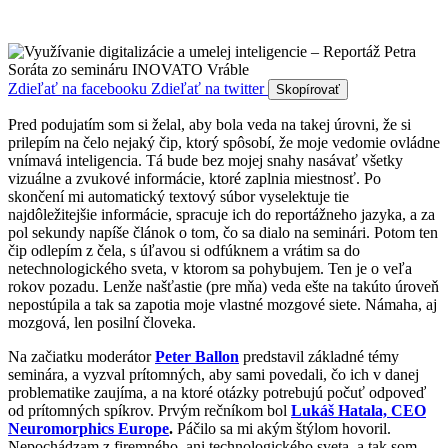
Zdieľať na facebooku
Zdieľať na twitter
Skopírovať
Pred podujatím som si želal, aby bola veda na takej úrovni, že si
prilepím na čelo nejaký čip, ktorý spôsobí, že moje vedomie ovládne
vnímavá inteligencia. Tá bude bez mojej snahy nasávať všetky
vizuálne a zvukové informácie, ktoré zaplnia miestnosť. Po
skončení mi automatický textový súbor vyselektuje tie
najdôležitejšie informácie, spracuje ich do reportážneho jazyka, a za
pol sekundy napíše článok o tom, čo sa dialo na seminári. Potom ten
čip odlepím z čela, s úľavou si odfúknem a vrátim sa do
netechnologického sveta, v ktorom sa pohybujem. Ten je o veľa
rokov pozadu. Lenže našťastie (pre mňa) veda ešte na takúto úroveň
nepostúpila a tak sa zapotia moje vlastné mozgové siete. Námaha, aj
mozgová, len posilní človeka.
Na začiatku moderátor
Peter Ballon
predstavil základné témy
seminára, a vyzval prítomných, aby sami povedali, čo ich v danej
problematike zaujíma, a na ktoré otázky potrebujú počuť odpoveď
od prítomných spíkrov. Prvým rečníkom bol
Lukáš Hatala, CEO
Neuromorphics Europe
.
Páčilo sa mi akým štýlom hovoril.
Nepochádzam z firemného, ani technologického sveta, a tak som