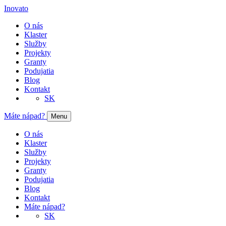
Inovato
O nás
Klaster
Služby
Projekty
Granty
Podujatia
Blog
Kontakt
SK
Máte nápad?
Menu
O nás
Klaster
Služby
Projekty
Granty
Podujatia
Blog
Kontakt
Máte nápad?
SK