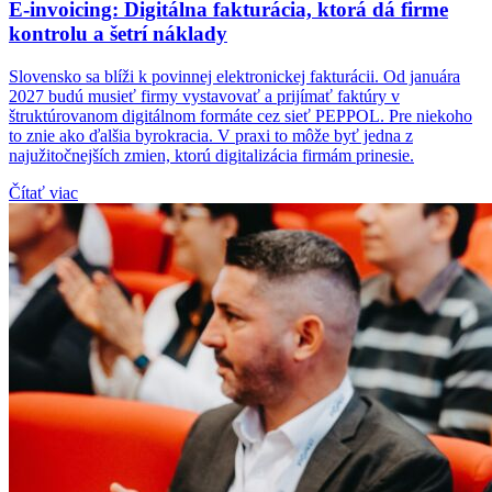
E-invoicing: Digitálna fakturácia, ktorá dá firme
kontrolu a šetrí náklady
Slovensko sa blíži k povinnej elektronickej fakturácii. Od januára
2027 budú musieť firmy vystavovať a prijímať faktúry v
štruktúrovanom digitálnom formáte cez sieť PEPPOL. Pre niekoho
to znie ako ďalšia byrokracia. V praxi to môže byť jedna z
najužitočnejších zmien, ktorú digitalizácia firmám prinesie.
Čítať viac