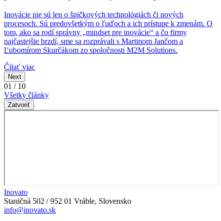
Inovácie nie sú len o špičkových technológiách či nových
procesoch. Sú predovšetkým o ľuďoch a ich prístupe k zmenám. O
tom, ako sa rodí správny „mindset pre inovácie“ a čo firmy
najčastejšie brzdí, sme sa rozprávali s Martinom Jančom a
Ľubomírom Skurčákom zo spoločnosti M2M Solutions.
Čítať viac
Next
01 / 10
Všetky články
Zatvoriť
Inovato
Staničná 502 / 952 01 Vráble, Slovensko
info@inovato.sk