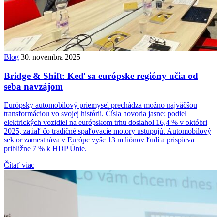
Blog
30. novembra 2025
Bridge & Shift: Keď sa európske regióny učia od
seba navzájom
Európsky automobilový priemysel prechádza možno najväčšou
transformáciou vo svojej histórii. Čísla hovoria jasne: podiel
elektrických vozidiel na európskom trhu dosiahol 16,4 % v októbri
2025, zatiaľ čo tradičné spaľovacie motory ustupujú. Automobilový
sektor zamestnáva v Európe vyše 13 miliónov ľudí a prispieva
približne 7 % k HDP Únie.
Čítať viac