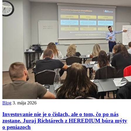
Blog
3. mája 2026
Investovanie nie je o číslach, ale o tom, čo po nás
zostane. Juraj Richtárech z HEREDIUM búra mýty
o peniazoch