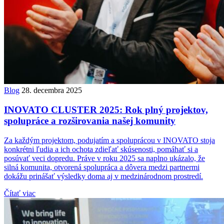
Blog
28. decembra 2025
INOVATO CLUSTER 2025: Rok plný projektov,
spolupráce a rozširovania našej komunity
Za každým projektom, podujatím a spoluprácou v INOVATO stoja
konkrétni ľudia a ich ochota zdieľať skúsenosti, pomáhať si a
posúvať veci dopredu. Práve v roku 2025 sa naplno ukázalo, že
silná komunita, otvorená spolupráca a dôvera medzi partnermi
dokážu prinášať výsledky doma aj v medzinárodnom prostredí.
Čítať viac