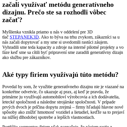
začali využívať metódu generatívneho
dizajnu. Prečo ste sa rozhodli vôbec
začať?
Myšlienka vznikla priamo u nás v oddelení pre 3D
tlač
STEPANEK3D
. Ako to býva na trhu zvykom, zákazníci sa u
nás začali dopytovať a my sme si uvedomili rastúci záujem.
Vyhradili sme teda kapacity a zdroje na interné pilotné projekty a vo
fáze keď sme sa cítili byť pripravení sme zaradili generatívny dizajn
ako službu pre zákazníkov.
Aké typy firiem využívajú túto metódu?
Povedal by som, že využitie generatívneho dizajnu nie je viazané na
konkrétne odvetvie, čo ukazuje aj prax, aj keď je pravda, že
primárne ju využívajú automobiloví výrobcovia a ich dodávatelia,
letecké spoločnosti a následne strojárske spoločnosti. V prípade
prvých dvoch je príčina dopytu zrejmá – firmy hľadajú hlavne nové
spôsoby ako znížiť hmotnosť vozidiel a lietadiel, keďže sa to prejaví
na nižšej dlhodobej spotrebe a lepších vlastnostiach.
Portfólio segmentov firiem však naznačuje, že záujem rastie z