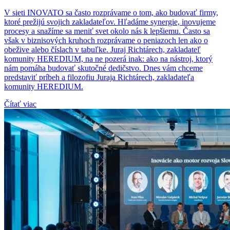
V sieti INOVATO sa často rozprávame o tom, ako budovať firmy,
ktoré prežijú svojich zakladateľov. Hľadáme synergie, inovujeme
procesy a snažíme sa meniť svet okolo nás k lepšiemu. Často sa
však v biznisových kruhoch rozprávame o peniazoch len ako o
obežive alebo číslach v tabuľke. Juraj Richtárech, zakladateľ
komunity HEREDIUM, na ne pozerá inak: ako na nástroj, ktorý
nám pomáha budovať skutočné dedičstvo. Dnes vám chceme
predstaviť príbeh a filozofiu Juraja Richtárech, zakladateľa
komunity HEREDIUM.
Čítať viac