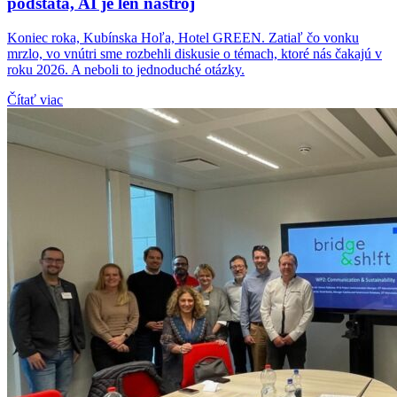
podstata, AI je len nástroj
Koniec roka, Kubínska Hoľa, Hotel GREEN. Zatiaľ čo vonku
mrzlo, vo vnútri sme rozbehli diskusie o témach, ktoré nás čakajú v
roku 2026. A neboli to jednoduché otázky.
Čítať viac