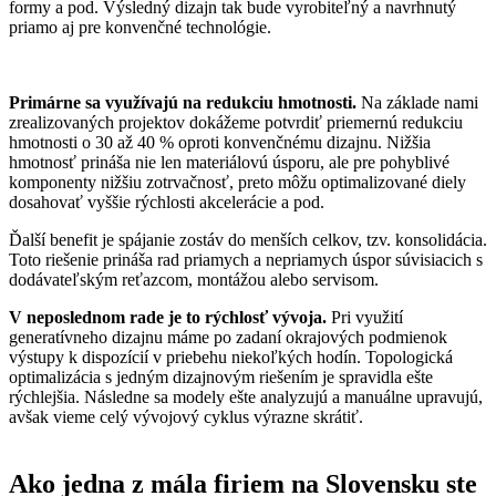
formy a pod. Výsledný dizajn tak bude vyrobiteľný a navrhnutý
priamo aj pre konvenčné technológie.
Primárne sa využívajú na redukciu hmotnosti.
Na základe nami
zrealizovaných projektov dokážeme potvrdiť priemernú redukciu
hmotnosti o 30 až 40 % oproti konvenčnému dizajnu. Nižšia
hmotnosť prináša nie len materiálovú úsporu, ale pre pohyblivé
komponenty nižšiu zotrvačnosť, preto môžu optimalizované diely
dosahovať vyššie rýchlosti akcelerácie a pod.
Ďalší benefit je spájanie zostáv do menších celkov, tzv. konsolidácia.
Toto riešenie prináša rad priamych a nepriamych úspor súvisiacich s
dodávateľským reťazcom, montážou alebo servisom.
V neposlednom rade je to rýchlosť vývoja.
Pri využití
generatívneho dizajnu máme po zadaní okrajových podmienok
výstupy k dispozícií v priebehu niekoľkých hodín. Topologická
optimalizácia s jedným dizajnovým riešením je spravidla ešte
rýchlejšia. Následne sa modely ešte analyzujú a manuálne upravujú,
avšak vieme celý vývojový cyklus výrazne skrátiť.
Ako jedna z mála firiem na Slovensku ste