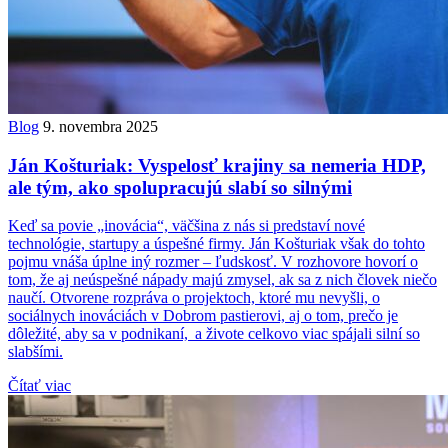
Blog
9. novembra 2025
Ján Košturiak: Vyspelosť krajiny sa nemeria HDP,
ale tým, ako spolupracujú slabí so silnými
Keď sa povie „inovácia“, väčšina z nás si predstaví nové
technológie, startupy a úspešné firmy. Ján Košturiak však do tohto
pojmu vnáša úplne iný rozmer – ľudskosť. V rozhovore hovorí o
tom, že aj neúspešné nápady majú zmysel, ak sa z nich človek niečo
naučí. Otvorene rozpráva o projektoch, ktoré mu nevyšli, o
sociálnych inováciách v Dobrom pastierovi, aj o tom, prečo je
dôležité, aby sa v podnikaní, a živote celkovo viac spájali silní so
slabšími.
Čítať viac