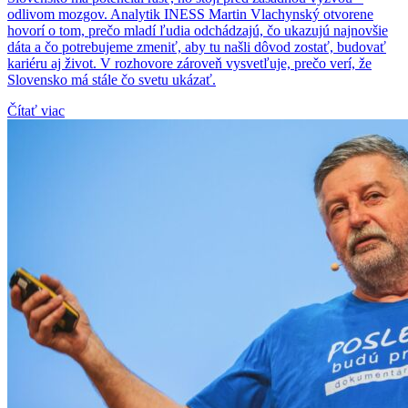
odlivom mozgov. Analytik INESS Martin Vlachynský otvorene
hovorí o tom, prečo mladí ľudia odchádzajú, čo ukazujú najnovšie
dáta a čo potrebujeme zmeniť, aby tu našli dôvod zostať, budovať
kariéru aj život. V rozhovore zároveň vysvetľuje, prečo verí, že
Slovensko má stále čo svetu ukázať.
Čítať viac