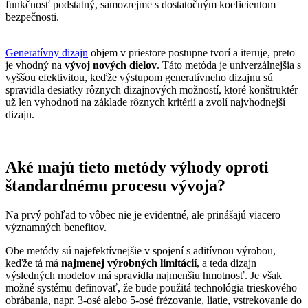
funkčnosť podstatný, samozrejme s dostatočným koeficientom
bezpečnosti.
Generatívny dizajn
objem v priestore postupne tvorí a iteruje, preto
je vhodný na
vývoj nových dielov
. Táto metóda je univerzálnejšia s
vyššou efektivitou, keďže výstupom generatívneho dizajnu sú
spravidla desiatky rôznych dizajnových možností, ktoré konštruktér
už len vyhodnotí na základe rôznych kritérií a zvolí najvhodnejší
dizajn.
Aké majú tieto metódy výhody oproti
štandardnému procesu vývoja?
Na prvý pohľad to vôbec nie je evidentné, ale prinášajú viacero
významných benefitov.
Obe metódy sú najefektívnejšie v spojení s aditívnou výrobou,
keďže tá má
najmenej výrobných limitácií
, a teda dizajn
výsledných modelov má spravidla najmenšiu hmotnosť. Je však
možné systému definovať, že bude použitá technológia trieskového
obrábania, napr. 3-osé alebo 5-osé frézovanie, liatie, vstrekovanie do