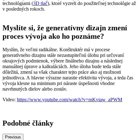
technológiami (
3D tlač
), ktoré vyzreli do použiteľnej technológie až
v posledných rokoch.
Myslíte si, že generatívny dizajn zmení
proces vývoja ako ho poznáme?
Myslím, že veľmi radikálne. Konštruktér má v procese
generatívneho dizajnu stále nezastupiteľnú úlohu pri určovaní
okrajových podmienok, výbere finálneho dizajnu a následnej
manuálnej úprave a kalkuláciách. Jeho úloha bude teda stále
dôležitá, zmení sa však charakter tejto práce ako aj možnosti
jednotlivca. A hlavne výrazne narastie efektivita vývoja, a teda čas
vývoja klesne na minimum pri náraste úspešnosti vhodne
navrhnutých dielov alebo zostáv.
Video:
https://www.youtube.com/watch?v=mKviaw_aPWM
Podobné články
Previous