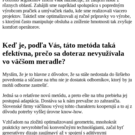
rôznych oblastí. Zahájili sme napríklad spoluprácu s popredným
výrobcom pračiek a umývačiek riadu, kde sme realizovali viacero
projektov. Taktiež sme optimalizovali aj ručné prípravky vo výrobe,
s ktorými často manipuluje obsluha a zníženie hmotnosti tak zvyšuje
komfort operátorov.
Keď je, podľa Vás, táto metóda taká
efektívna, prečo sa doteraz nevyužívala
vo väčšom meradle?
Myslím, že je to hlavne z dôvodov, že sa stále nedostala do širšieho
povedomia a súčasne na trhu nie je dostatok odborníkov, ktorý by ju
mohli odborne zastrešiť.
Jedná sa o relatívne novú metódu, a preto ešte na trhu prebieha jej
postupná adaptácia. Dostáva sa k nám prevažne zo zahraničia.
Slovenské firmy väčšinou vývoj tohto charakteru kooperujú a to aj z
dôvodu potreby vyššej úrovne know-how.
Vzhľadom na zložitú optimalizovanú geometriu, mnohokrát
prakticky nevyrobiteľnú konvenčnými technológiami, začal byť
generatívny dizajn zaujímavý až v spojení s aditívnymi