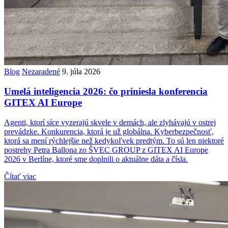
Blog
Nezaradené
9. júla 2026
Umelá inteligencia 2026: čo priniesla konferencia
GITEX AI Europe
Agenti, ktorí síce vyzerajú skvele v demách, ale zlyhávajú v ostrej
prevádzke. Konkurencia, ktorá je už globálna. Kyberbezpečnosť,
ktorá sa mení rýchlejšie než kedykoľvek predtým. To sú len niektoré
postrehy Petra Ballona zo ŠVEC GROUP z GITEX AI Europe
2026 v Berlíne, ktoré sme doplnili o aktuálne dáta a čísla.
Čítať viac