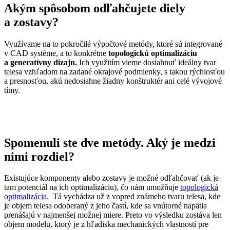
Akým spôsobom odľahčujete diely
a zostavy?
Využívame na to pokročilé výpočtové metódy, ktoré sú integrované
v CAD systéme, a to konkrétne
topologickú optimalizáciu
a generatívny
dizajn.
Ich využitím vieme dosiahnuť ideálny tvar
telesa vzhľadom na zadané okrajové podmienky, s takou rýchlosťou
a presnosťou, akú nedosiahne žiadny konštruktér ani celé vývojové
tímy.
Spomenuli ste dve metódy. Aký je medzi
nimi rozdiel?
Existujúce komponenty alebo zostavy je možné odľahčovať (ak je
tam potenciál na ich optimalizáciu), čo nám umožňuje
topologická
optimalizácia
. Tá vychádza už z vopred známeho tvaru telesa, kde
je objem telesa odoberaný z jeho častí, kde sa vnútorné napätia
prenášajú v najmenšej možnej miere. Preto vo výsledku zostáva len
objem modelu, ktorý je z hľadiska mechanických vlastností pre