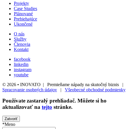
Projekty
Case Studies
Plánované
Prebiehajúce
Ukončené
O nás
Služby
Členovia
Kontakt
facebook
linkedin
instagram
youtube
© 2026 • INOVATO | Premieňame nápady na skutočný biznis |
Spracovanie osobných údajov
|
Všeobecné obchodné podmienky
Používate
zastaralý
prehliadač. Môžete si ho
aktualizovať na
tejto
stránke.
Zatvoriť
*Meno