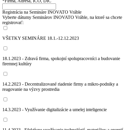
*Firma, Adresa, IČO, DIČ
Registrácia na Semináre INOVATO Vráble
Vyberte dátumy Seminárov INOVATO Vráble, na ktoré sa chcete
registrovať:
VŠETKY SEMINÁRE 18.1.-12.12.2023
18.1.2023 - Zdravá firma, spokojní spolupracovníci a budovanie
firemnej kultúry
14.2.2023 - Decentralizované riadenie firmy a mikro-podniky a
reagovanie na výzvy prostredia
14.3.2023 - Využívanie digitalizácie a umelej inteligencie
11.4.2023 - Efektívne využívanie technológií, materiálov a energií