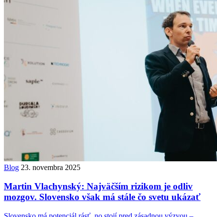
Blog
23. novembra 2025
Martin Vlachynský: Najväčším rizikom je odliv
mozgov. Slovensko však má stále čo svetu ukázať
Slovensko má potenciál rásť, no stojí pred zásadnou výzvou –