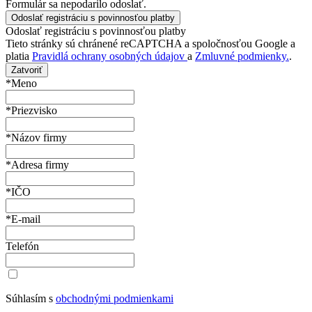
Formulár sa nepodarilo odoslať.
Odoslať registráciu s povinnosťou platby
Tieto stránky sú chránené reCAPTCHA a spoločnosťou Google a
platia
Pravidlá ochrany osobných údajov
a
Zmluvné podmienky.
.
Zatvoriť
*Meno
*Priezvisko
*Názov firmy
*Adresa firmy
*IČO
*E-mail
Telefón
Súhlasím s
obchodnými podmienkami