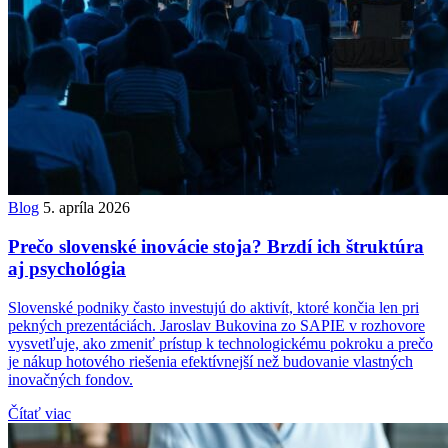
Blog
5. apríla 2026
Prečo slovenské inovácie stoja? Brzdí ich štruktúra
aj psychológia
Slovenské podniky často investujú do aktivít, ktoré končia len pri
pekných prezentáciách. Jaroslav Bukovina zo SAPIE v rozhovore
vysvetľuje, ako zmeniť prístup k technologickému pokroku a prečo
je nákup hotového riešenia efektívnejší než budovanie vlastných
inovačných fondov.
Čítať viac