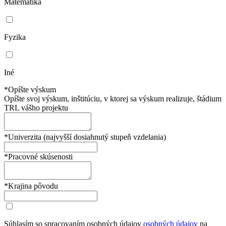
Matematika
Fyzika
Iné
*Opíšte výskum
Opíšte svoj výskum, inštitúciu, v ktorej sa výskum realizuje, štádium
TRL vášho projektu
*Univerzita (najvyšší dosiahnutý stupeň vzdelania)
*Pracovné skúsenosti
*Krajina pôvodu
Súhlasím so spracovaním osobných údajov
osobných údajov
na