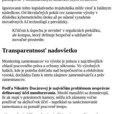
Ignorovanie tohto legislatívneho trojuholníka môže viesť k fatálnym
následkom. Od likvidačných pokút cez zastavenie výroby v
dôsledku kybernetického útoku až po nútené vyradenie
inovatívnych AI technológií z prevádzky.
Kľúčom k úspechu je nevidieť v reguláciách prekážku,
ale kompas, ktorý definuje bezpečné a udržateľné
inovačné prostredie.
Transparentnosť nadovšetko
Monitoring zamestnancov vo výrobe je jednou z najcitlivejších
oblastí pracovného práva a ochrany súkromia. Vo výrobných
halách, kde je potreba dohľadu nad bezpečnosťou a efektivitou
vysoká, dochádza často k stretu záujmov zamestnávateľa a práv
zamestnancov.
Podľa Nikolety Ducárovej je najväčším problémom nesprávne
definovaný účel monitorovania.
Mnohí manažéri sa domnievajú,
že ak majú v priestoroch kamery, môžu ich záznamy voľne
používať na akýkoľvek účel – napríklad na sankcionovanie
zamestnanca za pomalé pracovné tempo.