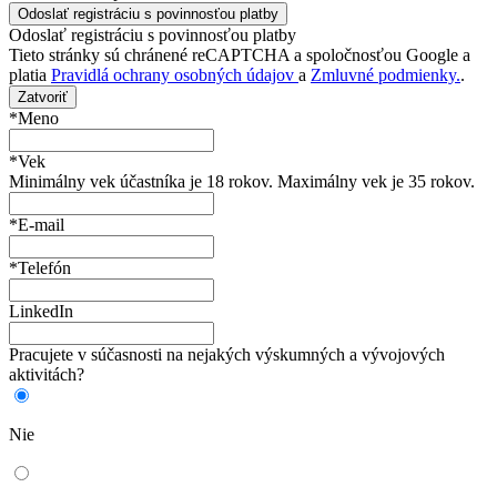
Odoslať registráciu s povinnosťou platby
Tieto stránky sú chránené reCAPTCHA a spoločnosťou Google a
platia
Pravidlá ochrany osobných údajov
a
Zmluvné podmienky.
.
Zatvoriť
*Meno
*Vek
Minimálny vek účastníka je 18 rokov. Maximálny vek je 35 rokov.
*E-mail
*Telefón
LinkedIn
Pracujete v súčasnosti na nejakých výskumných a vývojových
aktivitách?
Nie