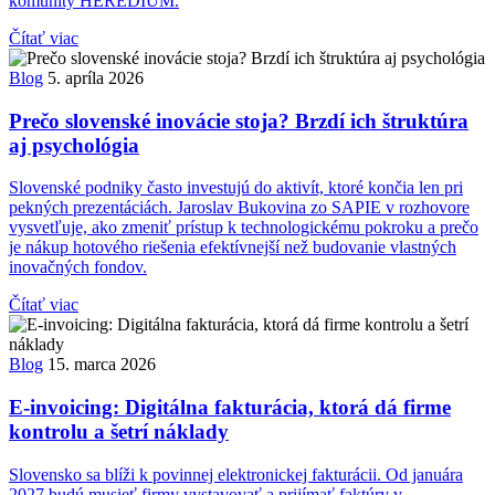
komunity HEREDIUM.
Čítať viac
Blog
5. apríla 2026
Prečo slovenské inovácie stoja? Brzdí ich štruktúra
aj psychológia
Slovenské podniky často investujú do aktivít, ktoré končia len pri
pekných prezentáciách. Jaroslav Bukovina zo SAPIE v rozhovore
vysvetľuje, ako zmeniť prístup k technologickému pokroku a prečo
je nákup hotového riešenia efektívnejší než budovanie vlastných
inovačných fondov.
Čítať viac
Blog
15. marca 2026
E-invoicing: Digitálna fakturácia, ktorá dá firme
kontrolu a šetrí náklady
Slovensko sa blíži k povinnej elektronickej fakturácii. Od januára
2027 budú musieť firmy vystavovať a prijímať faktúry v