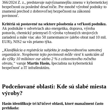
366/2024 Z. z., predstavuje najvýznamnejšiu zmenu v kybernetickej
bezpečnosti za posledné desaťročie. Pre mnohé výrobné podniky to
znamená prechod z dobrovoľnej bezpečnosti na zákonnú
povinnosť.
Kritériá sú postavené na sektore pôsobenia a veľkosti podniku.
Ak podnikáte v odvetviach ako energetika, doprava, výroba
potravín, chemický priemysel či výroba vybraných strojových
zariadení a máte viac ako 50 zamestnancov (alebo obrat nad 10 mil.
EUR), NIS2 sa vás priamo týka.
„Klasifikácia a registrácia subjektu je zodpovednosťou samotnej
organizácie. Nesplnenie tejto povinnosti môže viesť k sankciám až
do výšky 10 miliónov eur alebo 2 % z celosvetového ročného
obratu,“
varuje
Martin Hasin,
špecialista na kybernetickú
bezpečnosť a IT infraštruktúru.
Podceňované oblasti: Kde sú slabé miesta
výroby?
Hasin identifikuje tri kľúčové oblasti, ktoré manažment často
prehliada: