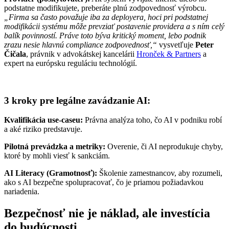
podstatne modifikujete, preberáte plnú zodpovednosť výrobcu.
„Firma sa často považuje iba za deployera, hoci pri podstatnej
modifikácii systému môže prevziať postavenie providera a s ním celý
balík povinností. Práve toto býva kritický moment, lebo podnik
zrazu nesie hlavnú compliance zodpovednosť,“
vysvetľuje
Peter
Čičala
, právnik v advokátskej kancelárii
Hronček & Partners
a
expert na európsku reguláciu technológií.
3 kroky pre legálne zavádzanie AI:
Kvalifikácia use-caseu:
Právna analýza toho, čo AI v podniku robí
a aké riziko predstavuje.
Pilotná prevádzka a metriky:
Overenie, či AI neprodukuje chyby,
ktoré by mohli viesť k sankciám.
AI Literacy (Gramotnosť):
Školenie zamestnancov, aby rozumeli,
ako s AI bezpečne spolupracovať, čo je priamou požiadavkou
nariadenia.
Bezpečnosť nie je náklad, ale investícia
do budúcnosti