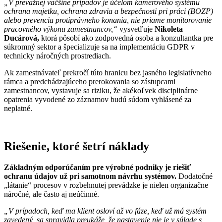
„V prevažnej väčšine prípadov je účelom kamerového systému
ochrana majetku, ochrana zdravia a bezpečnosti pri práci (BOZP)
alebo prevencia protiprávneho konania, nie priame monitorovanie
pracovného výkonu zamestnancov,“
vysvetľuje
Nikoleta
Ducárová,
ktorá pôsobí ako zodpovedná osoba a konzultantka pre
súkromný sektor a špecializuje sa na implementáciu GDPR v
technicky náročných prostrediach.
Ak zamestnávateľ prekročí túto hranicu bez jasného legislatívneho
rámca a predchádzajúceho prerokovania so zástupcami
zamestnancov, vystavuje sa riziku, že akékoľvek disciplinárne
opatrenia vyvodené zo záznamov budú súdom vyhlásené za
neplatné.
Riešenie, ktoré šetrí náklady
Základným odporúčaním pre výrobné podniky je riešiť
ochranu údajov už pri samotnom návrhu systémov.
Dodatočné
„látanie“ procesov v rozbehnutej prevádzke je nielen organizačne
náročné, ale často aj neúčinné.
„V prípadoch, keď ma klient osloví až vo fáze, keď už má systém
zavedený, sa spravidla preukáže, že nastavenie nie je v súlade s