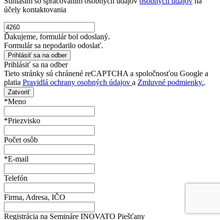
Súhlasím so spracovaním osobných údajov
osobných údajov
na
účely kontaktovania
Ďakujeme, formulár bol odoslaný.
Formulár sa nepodarilo odoslať.
Prihlásiť sa na odber
Tieto stránky sú chránené reCAPTCHA a spoločnosťou Google a
platia
Pravidlá ochrany osobných údajov
a
Zmluvné podmienky.
.
Zatvoriť
*Meno
*Priezvisko
Počet osôb
*E-mail
Telefón
Firma, Adresa, IČO
Registrácia na Semináre INOVATO Piešťany