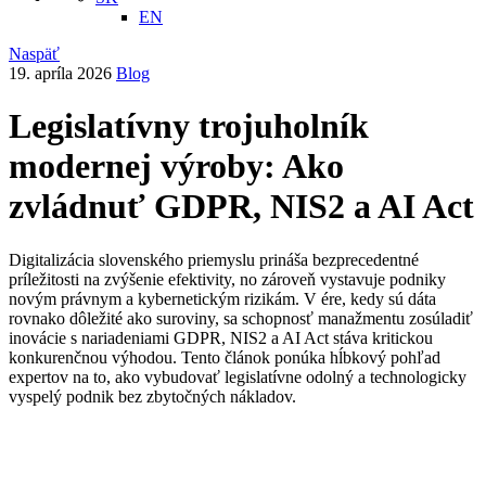
EN
Naspäť
19. apríla 2026
Blog
Legislatívny trojuholník
modernej výroby: Ako
zvládnuť GDPR, NIS2 a AI Act
Digitalizácia slovenského priemyslu prináša bezprecedentné
príležitosti na zvýšenie efektivity, no zároveň vystavuje podniky
novým právnym a kybernetickým rizikám. V ére, kedy sú dáta
rovnako dôležité ako suroviny, sa schopnosť manažmentu zosúladiť
inovácie s nariadeniami GDPR, NIS2 a AI Act stáva kritickou
konkurenčnou výhodou. Tento článok ponúka hĺbkový pohľad
expertov na to, ako vybudovať legislatívne odolný a technologicky
vyspelý podnik bez zbytočných nákladov.