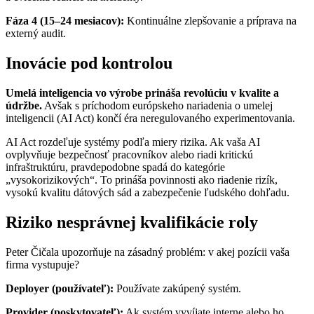
Fáza 4 (15–24 mesiacov):
Kontinuálne zlepšovanie a príprava na
externý audit.
Inovácie pod kontrolou
Umelá inteligencia vo výrobe prináša revolúciu v kvalite a
údržbe.
Avšak s príchodom európskeho nariadenia o umelej
inteligencii (AI Act) končí éra neregulovaného experimentovania.
AI Act rozdeľuje systémy podľa miery rizika. Ak vaša AI
ovplyvňuje bezpečnosť pracovníkov alebo riadi kritickú
infraštruktúru, pravdepodobne spadá do kategórie
„vysokorizikových“. To prináša povinnosti ako riadenie rizík,
vysokú kvalitu dátových sád a zabezpečenie ľudského dohľadu.
Riziko nesprávnej kvalifikácie roly
Peter Čičala upozorňuje na zásadný problém: v akej pozícii vaša
firma vystupuje?
Deployer (používateľ):
Používate zakúpený systém.
Provider (poskytovateľ):
Ak systém vyvíjate interne alebo ho