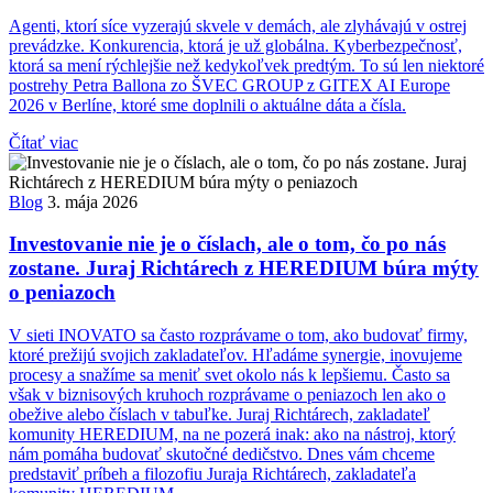
Agenti, ktorí síce vyzerajú skvele v demách, ale zlyhávajú v ostrej
prevádzke. Konkurencia, ktorá je už globálna. Kyberbezpečnosť,
ktorá sa mení rýchlejšie než kedykoľvek predtým. To sú len niektoré
postrehy Petra Ballona zo ŠVEC GROUP z GITEX AI Europe
2026 v Berlíne, ktoré sme doplnili o aktuálne dáta a čísla.
Čítať viac
Blog
3. mája 2026
Investovanie nie je o číslach, ale o tom, čo po nás
zostane. Juraj Richtárech z HEREDIUM búra mýty
o peniazoch
V sieti INOVATO sa často rozprávame o tom, ako budovať firmy,
ktoré prežijú svojich zakladateľov. Hľadáme synergie, inovujeme
procesy a snažíme sa meniť svet okolo nás k lepšiemu. Často sa
však v biznisových kruhoch rozprávame o peniazoch len ako o
obežive alebo číslach v tabuľke. Juraj Richtárech, zakladateľ
komunity HEREDIUM, na ne pozerá inak: ako na nástroj, ktorý
nám pomáha budovať skutočné dedičstvo. Dnes vám chceme
predstaviť príbeh a filozofiu Juraja Richtárech, zakladateľa