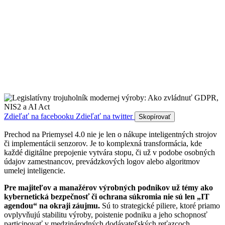
Zdieľať na facebooku
Zdieľať na twitter
Skopírovať
Prechod na Priemysel 4.0 nie je len o nákupe inteligentných strojov
či implementácii senzorov. Je to komplexná transformácia, kde
každé digitálne prepojenie vytvára stopu, či už v podobe osobných
údajov zamestnancov, prevádzkových logov alebo algoritmov
umelej inteligencie.
Pre majiteľov a manažérov výrobných podnikov už témy ako
kybernetická bezpečnosť či ochrana súkromia nie sú len „IT
agendou“ na okraji záujmu.
Sú to strategické piliere, ktoré priamo
ovplyvňujú stabilitu výroby, poistenie podniku a jeho schopnosť
participovať v medzinárodných dodávateľských reťazcoch.