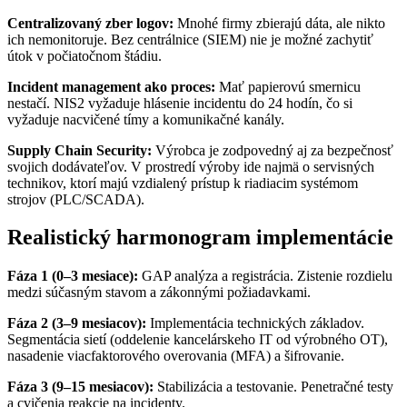
Centralizovaný zber logov:
Mnohé firmy zbierajú dáta, ale nikto
ich nemonitoruje. Bez centrálnice (SIEM) nie je možné zachytiť
útok v počiatočnom štádiu.
Incident management ako proces:
Mať papierovú smernicu
nestačí. NIS2 vyžaduje hlásenie incidentu do 24 hodín, čo si
vyžaduje nacvičené tímy a komunikačné kanály.
Supply Chain Security:
Výrobca je zodpovedný aj za bezpečnosť
svojich dodávateľov. V prostredí výroby ide najmä o servisných
technikov, ktorí majú vzdialený prístup k riadiacim systémom
strojov (PLC/SCADA).
Realistický harmonogram implementácie
Fáza 1 (0–3 mesiace):
GAP analýza a registrácia. Zistenie rozdielu
medzi súčasným stavom a zákonnými požiadavkami.
Fáza 2 (3–9 mesiacov):
Implementácia technických základov.
Segmentácia sietí (oddelenie kancelárskeho IT od výrobného OT),
nasadenie viacfaktorového overovania (MFA) a šifrovanie.
Fáza 3 (9–15 mesiacov):
Stabilizácia a testovanie. Penetračné testy
a cvičenia reakcie na incidenty.