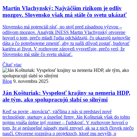
Martin Vlachynský: Najväčším rizikom je odliv
mozgov. Slovensko však má stále čo svetu ukázať
Slovensko má potenciál rásť, no stojí pred zásadnou výzvou –
odlivom mozgov. Analytik INESS Martin Vlachynský otvorene
hovorí o tom, prečo mladí ľudia odchádzajú, čo ukazujú najnovšie
dáta a čo potrebujeme zmeniť, aby tu našli dôvod zostať, budovať
kariéru aj život. V rozhovore zároveň vysvetľuje, prečo verí, že
Slovensko má stále čo svetu ukázať.
Čítať viac
Blog
9. novembra 2025
Ján Košturiak: Vyspelosť krajiny sa nemeria HDP,
ale tým, ako spolupracujú slabí so silnými
Keď sa povie „inovácia“, väčšina z nás si predstaví nové
technológie, startupy a úspešné firmy. Ján Košturiak však do tohto
pojmu vnáša úplne iný rozmer – ľudskosť. V rozhovore hovorí o
tom, že aj neúspešné nápady majú zmysel, ak sa z nich človek niečo
naučí. Otvorene rozpráva o projektoch, ktoré mu nevyšli, o