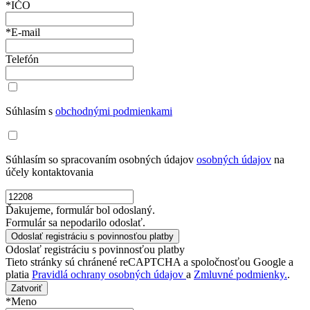
*IČO
*E-mail
Telefón
Súhlasím s
obchodnými podmienkami
Súhlasím so spracovaním osobných údajov
osobných údajov
na
účely kontaktovania
Ďakujeme, formulár bol odoslaný.
Formulár sa nepodarilo odoslať.
Odoslať registráciu s povinnosťou platby
Tieto stránky sú chránené reCAPTCHA a spoločnosťou Google a
platia
Pravidlá ochrany osobných údajov
a
Zmluvné podmienky.
.
Zatvoriť
*Meno