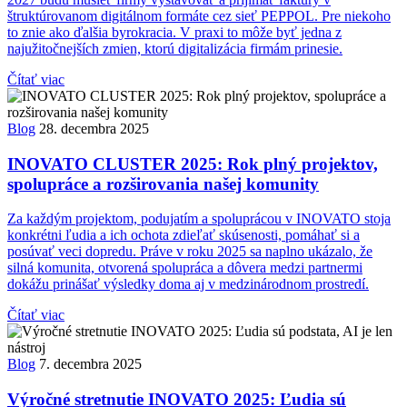
štruktúrovanom digitálnom formáte cez sieť PEPPOL. Pre niekoho
to znie ako ďalšia byrokracia. V praxi to môže byť jedna z
najužitočnejších zmien, ktorú digitalizácia firmám prinesie.
Čítať viac
Blog
28. decembra 2025
INOVATO CLUSTER 2025: Rok plný projektov,
spolupráce a rozširovania našej komunity
Za každým projektom, podujatím a spoluprácou v INOVATO stoja
konkrétni ľudia a ich ochota zdieľať skúsenosti, pomáhať si a
posúvať veci dopredu. Práve v roku 2025 sa naplno ukázalo, že
silná komunita, otvorená spolupráca a dôvera medzi partnermi
dokážu prinášať výsledky doma aj v medzinárodnom prostredí.
Čítať viac
Blog
7. decembra 2025
Výročné stretnutie INOVATO 2025: Ľudia sú