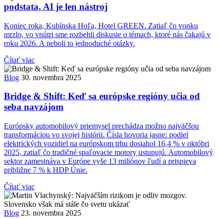
podstata, AI je len nástroj
Koniec roka, Kubínska Hoľa, Hotel GREEN. Zatiaľ čo vonku
mrzlo, vo vnútri sme rozbehli diskusie o témach, ktoré nás čakajú v
roku 2026. A neboli to jednoduché otázky.
Čítať viac
Blog
30. novembra 2025
Bridge & Shift: Keď sa európske regióny učia od
seba navzájom
Európsky automobilový priemysel prechádza možno najväčšou
transformáciou vo svojej histórii. Čísla hovoria jasne: podiel
elektrických vozidiel na európskom trhu dosiahol 16,4 % v októbri
2025, zatiaľ čo tradičné spaľovacie motory ustupujú. Automobilový
sektor zamestnáva v Európe vyše 13 miliónov ľudí a prispieva
približne 7 % k HDP Únie.
Čítať viac
Blog
23. novembra 2025