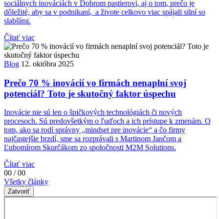
sociálnych inováciách v Dobrom pastierovi, aj o tom, prečo je
dôležité, aby sa v podnikaní, a živote celkovo viac spájali silní so
slabšími.
Čítať viac
Blog
12. októbra 2025
Prečo 70 % inovácií vo firmách nenaplní svoj
potenciál? Toto je skutočný faktor úspechu
Inovácie nie sú len o špičkových technológiách či nových
procesoch. Sú predovšetkým o ľuďoch a ich prístupe k zmenám. O
tom, ako sa rodí správny „mindset pre inovácie“ a čo firmy
najčastejšie brzdí, sme sa rozprávali s Martinom Jančom a
Ľubomírom Skurčákom zo spoločnosti M2M Solutions.
Čítať viac
00 / 00
Všetky články
Zatvoriť