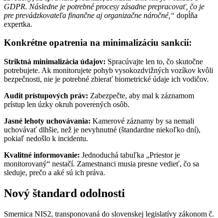
GDPR. Následne je potrebné procesy zásadne prepracovať, čo je
pre prevádzkovateľa finančne aj organizačne náročné,“
dopĺňa
expertka.
Konkrétne opatrenia na minimalizáciu sankcií:
Striktná minimalizácia údajov:
Spracúvajte len to, čo skutočne
potrebujete. Ak monitorujete pohyb vysokozdvižných vozíkov kvôli
bezpečnosti, nie je potrebné zbierať biometrické údaje ich vodičov.
Audit prístupových práv:
Zabezpečte, aby mal k záznamom
prístup len úzky okruh poverených osôb.
Jasné lehoty uchovávania:
Kamerové záznamy by sa nemali
uchovávať dlhšie, než je nevyhnutné (štandardne niekoľko dní),
pokiaľ nedošlo k incidentu.
Kvalitné informovanie:
Jednoduchá tabuľka „Priestor je
monitorovaný“ nestačí. Zamestnanci musia presne vedieť, čo sa
sleduje, prečo a aké sú ich práva.
Nový štandard odolnosti
Smernica NIS2, transponovaná do slovenskej legislatívy zákonom č.