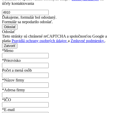
účely kontaktovania
Ďakujeme, formulár bol odoslaný.
Formulár sa nepodarilo odoslať.
Odoslať
Tieto stránky sú chránené reCAPTCHA a spoločnosťou Google a
platia
Pravidlá ochrany osobných údajov
a
Zmluvné podmienky.
.
Zatvoriť
*Meno
*Priezvisko
Počet a mená osôb
*Názov firmy
*Adresa firmy
*IČO
*E-mail