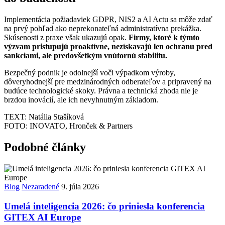
Implementácia požiadaviek GDPR, NIS2 a AI Actu sa môže zdať
na prvý pohľad ako neprekonateľná administratívna prekážka.
Skúsenosti z praxe však ukazujú opak.
Firmy, ktoré k týmto
výzvam pristupujú proaktívne, nezískavajú len ochranu pred
sankciami, ale predovšetkým
vnútornú stabilitu.
Bezpečný podnik je odolnejší voči výpadkom výroby,
dôveryhodnejší pre medzinárodných odberateľov a pripravený na
budúce technologické skoky. Právna a technická zhoda nie je
brzdou inovácií, ale ich nevyhnutným základom.
TEXT: Natália Stašíková
FOTO: INOVATO, Hronček & Partners
Podobné články
Blog
Nezaradené
9. júla 2026
Umelá inteligencia 2026: čo priniesla konferencia
GITEX AI Europe