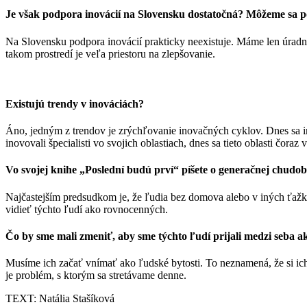
Je však podpora inovácií na Slovensku dostatočná? Môžeme sa 
Na Slovensku podpora inovácií prakticky neexistuje. Máme len úradn
takom prostredí je veľa priestoru na zlepšovanie.
Existujú trendy v inováciách?
Áno, jedným z trendov je zrýchľovanie inovačných cyklov. Dnes sa ino
inovovali špecialisti vo svojich oblastiach, dnes sa tieto oblasti čoraz v
Vo svojej knihe „Poslední budú prví“ píšete o generačnej chudobe
Najčastejším predsudkom je, že ľudia bez domova alebo v iných ťažkých
vidieť týchto ľudí ako rovnocenných.
Čo by sme mali zmeniť, aby sme týchto ľudí prijali medzi seba 
Musíme ich začať vnímať ako ľudské bytosti. To neznamená, že si ic
je problém, s ktorým sa stretávame denne.
TEXT: Natália Stašíková