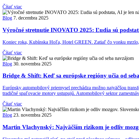
Čítať viac
Blog
7. decembra 2025
Výročné stretnutie INOVATO 2025: Ľudia sú podstata,
Koniec roka, Kubínska Hoľa, Hotel GREEN. Zatiaľ čo vonku mrzlo, vo
Čítať viac
Blog
30. novembra 2025
Bridge & Shift: Keď sa európske regióny učia od se
Európsky automobilový priemysel prechádza možno najväčšou transformá
tradičné spaľovacie motory ustupujú. Automobilový sektor zamestnáv
Čítať viac
Blog
23. novembra 2025
Martin Vlachynský: Najväčším rizikom je odliv mozgo