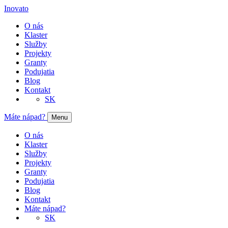
Inovato
O nás
Klaster
Služby
Projekty
Granty
Podujatia
Blog
Kontakt
SK
Máte nápad?
Menu
O nás
Klaster
Služby
Projekty
Granty
Podujatia
Blog
Kontakt
Máte nápad?
SK