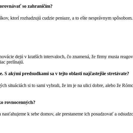
porovnávať so zahraničím?
íkov, ktorí rozhadzujú cudzie peniaze, a to ešte nesprávnym spôsobo
vácie dejú v kratších intervaloch, čo znamená, že firmy musia reagovať
iac prelínajú.
. S akými predsudkami sa v tejto oblasti najčastejšie stretávate?
 situáciách si to sami vybrali, že im je na ulici dobre, alebo že Rómo
ako rovnocenných?
h nasťahujeme k sebe domov, ale prestaneme ich posudzovať a odsudzova