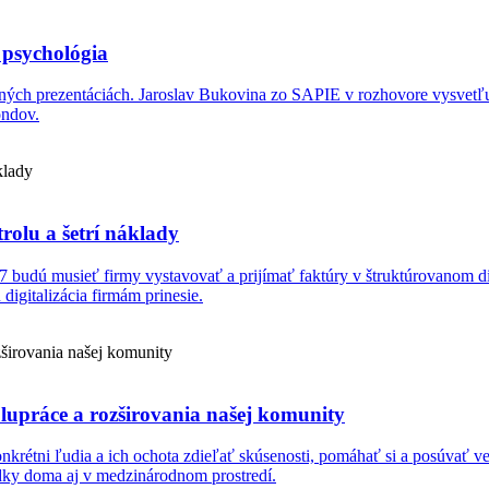
j psychológia
pekných prezentáciách. Jaroslav Bukovina zo SAPIE v rozhovore vysvet
ondov.
trolu a šetrí náklady
027 budú musieť firmy vystavovať a prijímať faktúry v štruktúrovanom 
digitalizácia firmám prinesie.
práce a rozširovania našej komunity
étni ľudia a ich ochota zdieľať skúsenosti, pomáhať si a posúvať vec
dky doma aj v medzinárodnom prostredí.