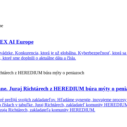
ITEX AI Europe
prevádzke. Konkurencia, ktorá je už globálna. Kyberbezpečnosť, ktorá s
ré sme doplnili o aktuálne dáta a čísla.
 zostane. Juraj Richtárech z HEREDIUM búra mýty o pen
é prežijú svojich zakladateľov. Hľadáme synergie, inovujeme procesy 
o číslach v tabuľke. Juraj Richtárech, zakladateľ komunity HEREDIUM
 Juraja Richtárech, zakladateľa komunity HEREDIUM.