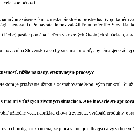
namnými skúsenosťami z medzinárodného prostredia. Svoju kariéru zač
ógií skenovania. Po návrate domov založil Fraunhofer IPA Slovakia, kd
ní Dobrý pastier pomáha ľuďom v krízových životných situáciách, aby
inovácií na Slovensku a čo by sme mali urobiť, aby téma generačnej 
enosť, nižšie náklady, efektívnejšie procesy?
efektom je pridávanie úžitku a odstraňovanie škodlivých funkcií – či už
e.
s ľuďmi v ťažkých životných situáciách. Aké inovácie ste aplikova
biť užitočné veci, napríklad chovajú zvieratá, vyrábajú produkty, oprav
umy a choroby, čo znamená, že práca s nimi je citlivejšia a vyžaduje veľ