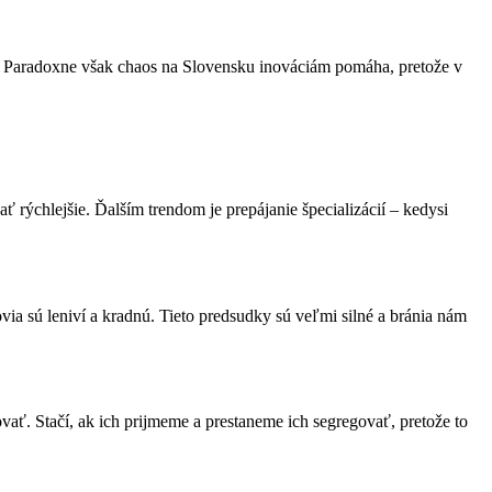
m. Paradoxne však chaos na Slovensku inováciám pomáha, pretože v
 rýchlejšie. Ďalším trendom je prepájanie špecializácií – kedysi
via sú leniví a kradnú. Tieto predsudky sú veľmi silné a bránia nám
ť. Stačí, ak ich prijmeme a prestaneme ich segregovať, pretože to