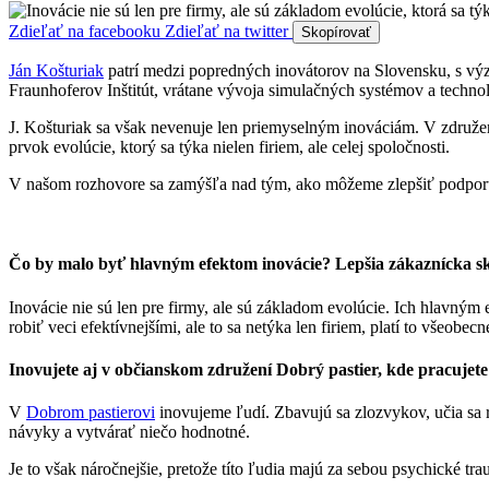
Zdieľať na facebooku
Zdieľať na twitter
Skopírovať
Ján Košturiak
patrí medzi popredných inovátorov na Slovensku, s výz
Fraunhoferov Inštitút, vrátane vývoja simulačných systémov a technol
J. Košturiak sa však nevenuje len priemyselným inováciám. V združe
prvok evolúcie, ktorý sa týka nielen firiem, ale celej spoločnosti.
V našom rozhovore sa zamýšľa nad tým, ako môžeme zlepšiť podporu 
Čo by malo byť hlavným efektom inovácie? Lepšia zákaznícka skús
Inovácie nie sú len pre firmy, ale sú základom evolúcie. Ich hlavným 
robiť veci efektívnejšími, ale to sa netýka len firiem, platí to všeobecn
Inovujete aj v občianskom združení Dobrý pastier, kde pracujete 
V
Dobrom pastierovi
inovujeme ľudí. Zbavujú sa zlozvykov, učia sa ro
návyky a vytvárať niečo hodnotné.
Je to však náročnejšie, pretože títo ľudia majú za sebou psychické tra