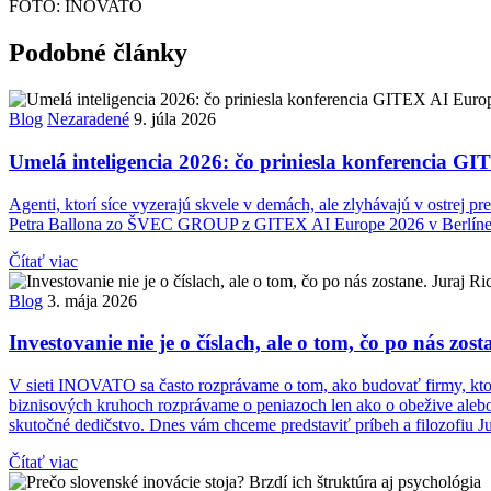
FOTO: INOVATO
Podobné články
Blog
Nezaradené
9. júla 2026
Umelá inteligencia 2026: čo priniesla konferencia G
Agenti, ktorí síce vyzerajú skvele v demách, ale zlyhávajú v ostrej 
Petra Ballona zo ŠVEC GROUP z GITEX AI Europe 2026 v Berlíne, kto
Čítať viac
Blog
3. mája 2026
Investovanie nie je o číslach, ale o tom, čo po nás
V sieti INOVATO sa často rozprávame o tom, ako budovať firmy, ktor
biznisových kruhoch rozprávame o peniazoch len ako o obežive aleb
skutočné dedičstvo. Dnes vám chceme predstaviť príbeh a filozofiu
Čítať viac