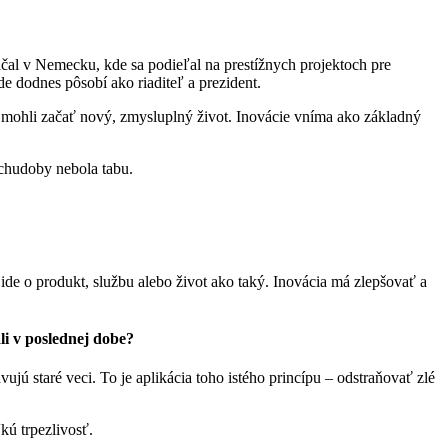
al v Nemecku, kde sa podieľal na prestížnych projektoch pre
e dodnes pôsobí ako riaditeľ a prezident.
 mohli začať nový, zmysluplný život. Inovácie vníma ako základný
chudoby nebola tabu.
 ide o produkt, službu alebo život ako taký. Inovácia má zlepšovať a
li v poslednej dobe?
ujú staré veci. To je aplikácia toho istého princípu – odstraňovať zlé
kú trpezlivosť.