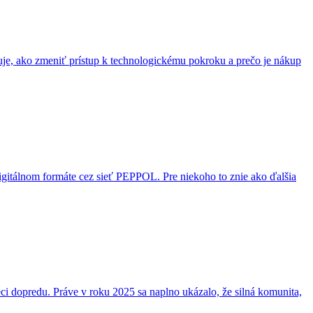
ľuje, ako zmeniť prístup k technologickému pokroku a prečo je nákup
digitálnom formáte cez sieť PEPPOL. Pre niekoho to znie ako ďalšia
i dopredu. Práve v roku 2025 sa naplno ukázalo, že silná komunita,