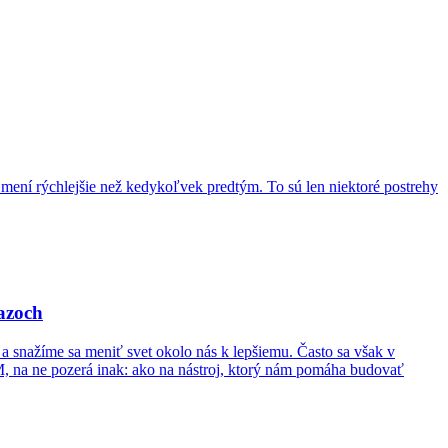
a mení rýchlejšie než kedykoľvek predtým. To sú len niektoré postrehy
iazoch
a snažíme sa meniť svet okolo nás k lepšiemu. Často sa však v
, na ne pozerá inak: ako na nástroj, ktorý nám pomáha budovať