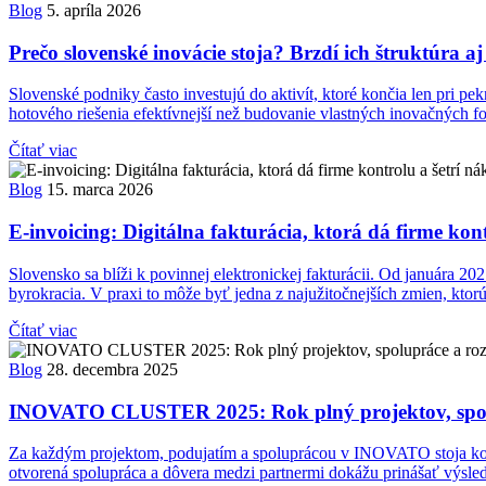
Blog
5. apríla 2026
Prečo slovenské inovácie stoja? Brzdí ich štruktúra a
Slovenské podniky často investujú do aktivít, ktoré končia len pri 
hotového riešenia efektívnejší než budovanie vlastných inovačných f
Čítať viac
Blog
15. marca 2026
E-invoicing: Digitálna fakturácia, ktorá dá firme kon
Slovensko sa blíži k povinnej elektronickej fakturácii. Od januára 2
byrokracia. V praxi to môže byť jedna z najužitočnejších zmien, ktorú 
Čítať viac
Blog
28. decembra 2025
INOVATO CLUSTER 2025: Rok plný projektov, spolu
Za každým projektom, podujatím a spoluprácou v INOVATO stoja konkr
otvorená spolupráca a dôvera medzi partnermi dokážu prinášať výsle