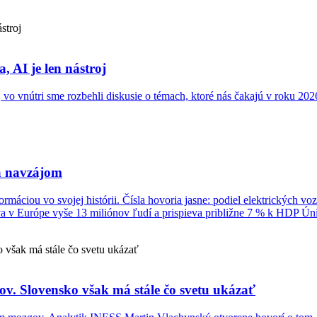
 AI je len nástroj
 vnútri sme rozbehli diskusie o témach, ktoré nás čakajú v roku 2026
ba navzájom
ciou vo svojej histórii. Čísla hovoria jasne: podiel elektrických voz
a v Európe vyše 13 miliónov ľudí a prispieva približne 7 % k HDP Úni
v. Slovensko však má stále čo svetu ukázať