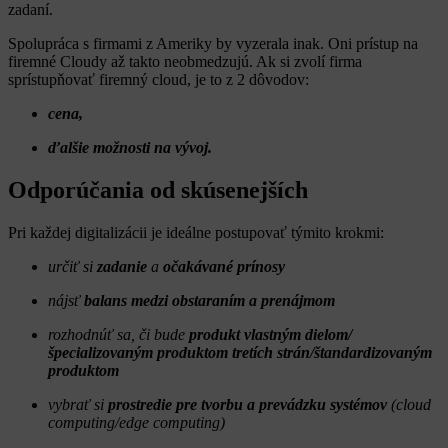
zadaní.
Spolupráca s firmami z Ameriky by vyzerala inak. Oni prístup na
firemné Cloudy až takto neobmedzujú. Ak si zvolí firma
sprístupňovať firemný cloud, je to z 2 dôvodov:
cena,
ďalšie možnosti na vývoj.
Odporúčania od skúsenejších
Pri každej digitalizácii je ideálne postupovať týmito krokmi:
určiť si
zadanie
a
očakávané prínosy
nájsť
balans medzi obstaraním a prenájmom
rozhodnúť sa, či bude
produkt vlastným dielom/
špecializovaným produktom tretích strán/štandardizovaným
produktom
vybrať si
prostredie pre tvorbu a prevádzku systémov
(cloud
computing/edge computing)