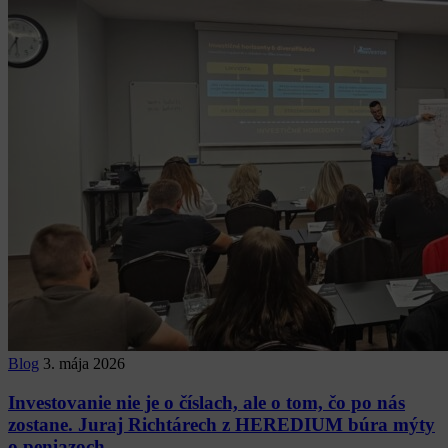
Blog
3. mája 2026
Investovanie nie je o číslach, ale o tom, čo po nás
zostane. Juraj Richtárech z HEREDIUM búra mýty
o peniazoch