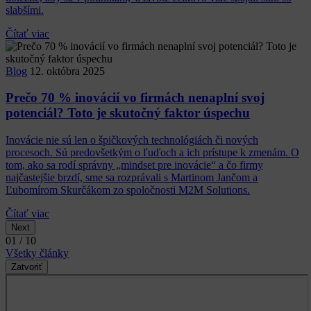
slabšími.
Čítať viac
Blog
12. októbra 2025
Prečo 70 % inovácií vo firmách nenaplní svoj
potenciál? Toto je skutočný faktor úspechu
Inovácie nie sú len o špičkových technológiách či nových
procesoch. Sú predovšetkým o ľuďoch a ich prístupe k zmenám. O
tom, ako sa rodí správny „mindset pre inovácie“ a čo firmy
najčastejšie brzdí, sme sa rozprávali s Martinom Jančom a
Ľubomírom Skurčákom zo spoločnosti M2M Solutions.
Čítať viac
Next
01 / 10
Všetky články
Zatvoriť