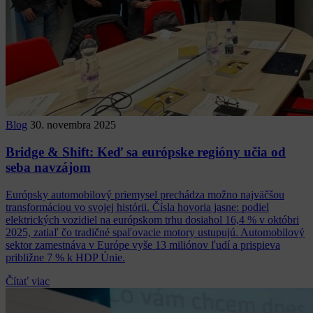
Blog
30. novembra 2025
Bridge & Shift: Keď sa európske regióny učia od
seba navzájom
Európsky automobilový priemysel prechádza možno najväčšou
transformáciou vo svojej histórii. Čísla hovoria jasne: podiel
elektrických vozidiel na európskom trhu dosiahol 16,4 % v októbri
2025, zatiaľ čo tradičné spaľovacie motory ustupujú. Automobilový
sektor zamestnáva v Európe vyše 13 miliónov ľudí a prispieva
približne 7 % k HDP Únie.
Čítať viac