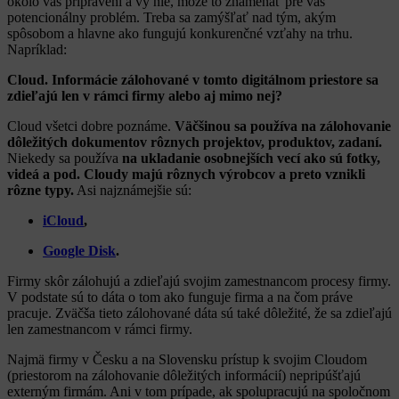
okolo vas pripravení a vy nie, môže to znamenať pre vás
potencionálny problém. Treba sa zamýšľať nad tým, akým
spôsobom a hlavne ako fungujú konkurenčné vzťahy na trhu.
Napríklad:
Cloud. Informácie zálohované v tomto digitálnom priestore sa
zdieľajú len v rámci firmy alebo aj mimo nej?
Cloud všetci dobre poznáme.
Väčšinou sa používa na zálohovanie
dôležitých dokumentov rôznych projektov, produktov, zadaní.
Niekedy sa používa
na ukladanie osobnejších vecí ako sú fotky,
videá a pod.
Cloudy majú rôznych výrobcov a preto vznikli
rôzne typy.
Asi najznámejšie sú:
iCloud
,
Google Disk
.
Firmy skôr zálohujú a zdieľajú svojim zamestnancom procesy firmy.
V podstate sú to dáta o tom ako funguje firma a na čom práve
pracuje. Zväčša tieto zálohované dáta sú také dôležité, že sa zdieľajú
len zamestnancom v rámci firmy.
Najmä firmy v Česku a na Slovensku prístup k svojim Cloudom
(priestorom na zálohovanie dôležitých informácií) nepripúšťajú
externým firmám. Ani v tom prípade, ak spolupracujú na spoločnom