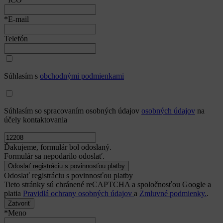
*E-mail
Telefón
Súhlasím s
obchodnými podmienkami
Súhlasím so spracovaním osobných údajov
osobných údajov
na
účely kontaktovania
Ďakujeme, formulár bol odoslaný.
Formulár sa nepodarilo odoslať.
Odoslať registráciu s povinnosťou platby
Tieto stránky sú chránené reCAPTCHA a spoločnosťou Google a
platia
Pravidlá ochrany osobných údajov
a
Zmluvné podmienky.
.
Zatvoriť
*Meno