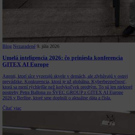
Blog
Nezaradené
9. júla 2026
Umelá inteligencia 2026: čo priniesla konferencia
GITEX AI Europe
Agenti, ktorí síce vyzerajú skvele v demách, ale zlyhávajú v ostrej
prevádzke. Konkurencia, ktorá je už globálna. Kyberbezpečnosť,
ktorá sa mení rýchlejšie než kedykoľvek predtým. To sú len niektoré
postrehy Petra Ballona zo ŠVEC GROUP z GITEX AI Europe
2026 v Berlíne, ktoré sme doplnili o aktuálne dáta a čísla.
Čítať viac