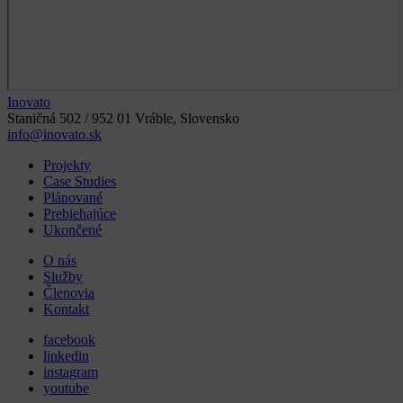
Inovato
Staničná 502 / 952 01 Vráble, Slovensko
info@inovato.sk
Projekty
Case Studies
Plánované
Prebiehajúce
Ukončené
O nás
Služby
Členovia
Kontakt
facebook
linkedin
instagram
youtube