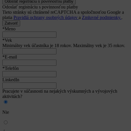
Odoslať registráciu s povinnosťou platby
Tieto stránky sú chránené reCAPTCHA a spoločnosťou Google a
platia
Pravidlá ochrany osobných údajov
a
Zmluvné podmienky.
.
Zatvoriť
*Meno
*Vek
Minimálny vek účastníka je 18 rokov. Maximálny vek je 35 rokov.
*E-mail
*Telefón
LinkedIn
Pracujete v súčasnosti na nejakých výskumných a vývojových
aktivitách?
Nie