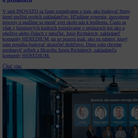
V sieti INOVATO sa často rozprávame o tom, ako budovať firmy,
ktoré prežijú svojich zakladateľov. Hľadáme synergie, inovujeme
procesy a snažíme sa meniť svet okolo nás k lepšiemu. Často sa
však v biznisových kruhoch rozprávame o peniazoch len ako o
obežive alebo číslach v tabuľke. Juraj Richtárech, zakladateľ
komunity HEREDIUM, na ne pozerá inak: ako na nástroj, ktorý
nám pomáha budovať skutočné dedičstvo. Dnes vám chceme
predstaviť príbeh a filozofiu Juraja Richtárech, zakladateľa
komunity HEREDIUM.
Čítať viac