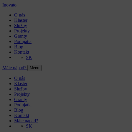
Inovato
O nás
Klaster
Služby
Projekty
Granty
Podujatia
Blog
Kontakt
SK
Máte nápad?
Menu
O nás
Klaster
Služby
Projekty
Granty
Podujatia
Blog
Kontakt
Máte nápad?
SK