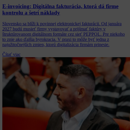
E-invoicing: Digitálna fakturácia, ktorá dá firme
kontrolu a šetrí náklady
Slovensko sa blíži k povinnej elektronickej fakturácii. Od januára
2027 budú musieť firmy vystavovať a prijímať faktúry v
štruktúrovanom digitálnom formáte cez sieť PEPPOL. Pre niekoho
to znie ako ďalšia byrokracia. V praxi to môže byť jedna z
najužitočnejších zmien, ktorú digitalizácia firmám prinesie.
Čítať viac