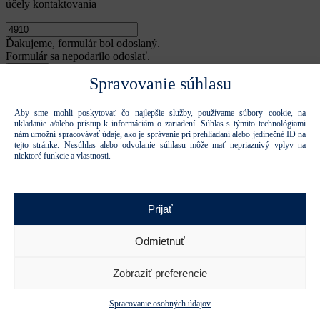
účely kontaktovania
Ďakujeme, formulár bol odoslaný.
Formulár sa nepodarilo odoslať.
Spravovanie súhlasu
Odoslať
Tieto stránky sú chránené reCAPTCHA a spoločnosťou Google a
platia
Pravidlá ochrany osobných údajov
a
Zmluvné podmienky.
.
Aby sme mohli poskytovať čo najlepšie služby, používame súbory cookie, na
ukladanie a/alebo prístup k informáciám o zariadení. Súhlas s týmito technológiami
Zatvoriť
nám umožní spracovávať údaje, ako je správanie pri prehliadaní alebo jedinečné ID na
*Meno
tejto stránke. Nesúhlas alebo odvolanie súhlasu môže mať nepriaznivý vplyv na
niektoré funkcie a vlastnosti.
*Priezvisko
Počet a mená osôb
Prijať
*Názov firmy
Odmietnuť
*Adresa firmy
Zobraziť preferencie
*IČO
Spracovanie osobných údajov
*E-mail