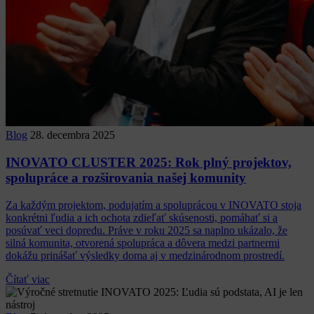
Blog
28. decembra 2025
INOVATO CLUSTER 2025: Rok plný projektov,
spolupráce a rozširovania našej komunity
Za každým projektom, podujatím a spoluprácou v INOVATO stoja
konkrétni ľudia a ich ochota zdieľať skúsenosti, pomáhať si a
posúvať veci dopredu. Práve v roku 2025 sa naplno ukázalo, že
silná komunita, otvorená spolupráca a dôvera medzi partnermi
dokážu prinášať výsledky doma aj v medzinárodnom prostredí.
Čítať viac