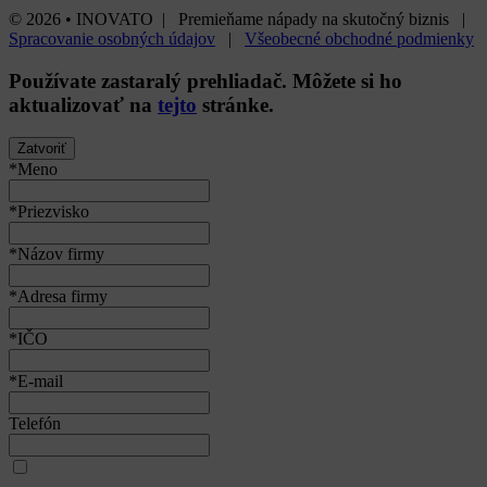
© 2026 • INOVATO | Premieňame nápady na skutočný biznis |
Spracovanie osobných údajov
|
Všeobecné obchodné podmienky
Používate
zastaralý
prehliadač. Môžete si ho
aktualizovať na
tejto
stránke.
Zatvoriť
*Meno
*Priezvisko
*Názov firmy
*Adresa firmy
*IČO
*E-mail
Telefón