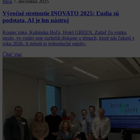
Blog
7. decembra 2025
Výročné stretnutie INOVATO 2025: Ľudia sú
podstata, AI je len nástroj
Koniec roka, Kubínska Hoľa, Hotel GREEN. Zatiaľ čo vonku
mrzlo, vo vnútri sme rozbehli diskusie o témach, ktoré nás čakajú v
roku 2026. A neboli to jednoduché otázky.
Čítať viac