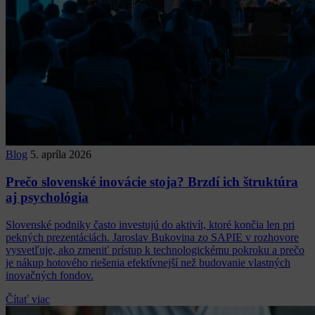
Blog
5. apríla 2026
Prečo slovenské inovácie stoja? Brzdí ich štruktúra
aj psychológia
Slovenské podniky často investujú do aktivít, ktoré končia len pri
pekných prezentáciách. Jaroslav Bukovina zo SAPIE v rozhovore
vysvetľuje, ako zmeniť prístup k technologickému pokroku a prečo
je nákup hotového riešenia efektívnejší než budovanie vlastných
inovačných fondov.
Čítať viac