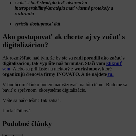
zvoliť si buď
stratégiu byť otvorený a
interoperabilitný/stratégia mať vlastné protokoly a
rozhrania
vyriešiť
dostupnosť dát
Ako postupovať ak chcete aj vy začať s
digitalizáciou?
Ak rozmýšľate nad tým, že by
ste sa radi poradili ako začať s
digitalizáciou, tak vyplňte náš formulár. Stačí vám
kliknúť
sem
.
Alebo sa prihláste na niektorý z
workshopov,
ktoré
organizujú členovia firmy INOVATO. A tie nájdete
tu.
V budúcom článku budem nadväzovať na túto tému. Budeme sa
baviť o správnom ekosystéme digitalizácie.
Máte sa načo tešiť! Tak zatiaľ.
Lucia Tóthová
Podobné články