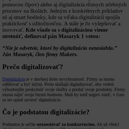
pomocou čipov) alebo aj digitalizácia rôznych učebných
procesov na školách. Jedným z konkrétnych príkladov
sú aj smart hodinky, kde sa vďaka digitalizácii spojila
praktickosť s užitočnosťou. A stále je čo vylepšovať a
inovovať.
Kde všade sa s digitalizáciou vieme
stretnúť, definoval pán Masaryk 1 vetou:
“Nie je odvetvie, ktoré by digitalizácia nezasiahla.”
Ján Masaryk, člen firmy Makers.
Prečo digitalizovať?
Digitalizácia
je v dnešnej dobe nevyhnutnosť. Firmy sa musia
odlišovať a byť inými. Preto skúšajú digitalizovať, aby vedeli
výhodnejšie poskytnúť svoje služby a predať svoje produkty.
Firmy
musia nájsť svoju biznis hodnotu. Mali by totiž najprv zistiť, v čom
sa im oplatí zaviesť digitalizáciu.
Čo je podstatou digitalizácie?
Podstatou je určite
nezaostávať za konkurenciou.
Ak sú všetci