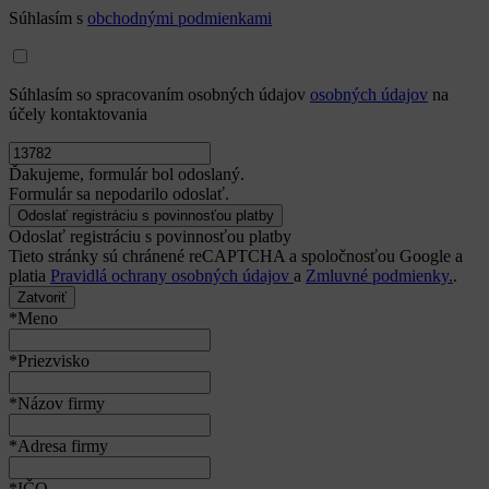
Súhlasím s
obchodnými podmienkami
Súhlasím so spracovaním osobných údajov
osobných údajov
na
účely kontaktovania
Ďakujeme, formulár bol odoslaný.
Formulár sa nepodarilo odoslať.
Odoslať registráciu s povinnosťou platby
Tieto stránky sú chránené reCAPTCHA a spoločnosťou Google a
platia
Pravidlá ochrany osobných údajov
a
Zmluvné podmienky.
.
Zatvoriť
*Meno
*Priezvisko
*Názov firmy
*Adresa firmy
*IČO