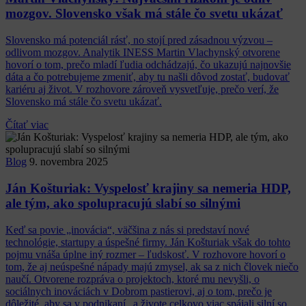
mozgov. Slovensko však má stále čo svetu ukázať
Slovensko má potenciál rásť, no stojí pred zásadnou výzvou –
odlivom mozgov. Analytik INESS Martin Vlachynský otvorene
hovorí o tom, prečo mladí ľudia odchádzajú, čo ukazujú najnovšie
dáta a čo potrebujeme zmeniť, aby tu našli dôvod zostať, budovať
kariéru aj život. V rozhovore zároveň vysvetľuje, prečo verí, že
Slovensko má stále čo svetu ukázať.
Čítať viac
Blog
9. novembra 2025
Ján Košturiak: Vyspelosť krajiny sa nemeria HDP,
ale tým, ako spolupracujú slabí so silnými
Keď sa povie „inovácia“, väčšina z nás si predstaví nové
technológie, startupy a úspešné firmy. Ján Košturiak však do tohto
pojmu vnáša úplne iný rozmer – ľudskosť. V rozhovore hovorí o
tom, že aj neúspešné nápady majú zmysel, ak sa z nich človek niečo
naučí. Otvorene rozpráva o projektoch, ktoré mu nevyšli, o
sociálnych inováciách v Dobrom pastierovi, aj o tom, prečo je
dôležité, aby sa v podnikaní, a živote celkovo viac spájali silní so