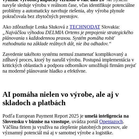
navyše sleduje výrobu v reálnom čase, včas identifikuje potenciálne
problémy a automaticky navrhuje riešenia, aby výroba plynule
pokračovala bez zbytočných prestojov.
Ako zdôrazňuje Lenka Sluková z
TECHNODAT
Slovakia:
„Najväčšou výhodou DELMIA Ortems je prepojenie strategického
plánovania s každodennou praxou. Systém pomáha robiť
rozhodnutia na základe reálnych dát, nie iba odhadov.“
Zavedenie takéhoto systému nemusí znamenať komplikovaný a
zdĺhavý proces, ktorý by narušil výrobu. Postupná implementácia v
kritických oblastiach a podpora odborníkov umožňujú firmám prejsť
na moderné plánovanie hladko a efektívne.
AI pomáha nielen vo výrobe, ale aj v
skladoch a platbách
Podľa European Payment Report 2025 je
umelá inteligencia na
Slovensku v biznise na vzostupe
, uvádza portál
Openiazoch
.
Väčšina firiem ju využíva na zlepšenie platobných procesov, ale
významný potenciál má aj v samotnej výrobe a logistike.