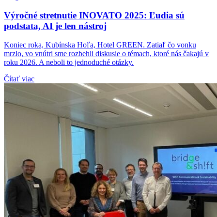
Výročné stretnutie INOVATO 2025: Ľudia sú
podstata, AI je len nástroj
Koniec roka, Kubínska Hoľa, Hotel GREEN. Zatiaľ čo vonku
mrzlo, vo vnútri sme rozbehli diskusie o témach, ktoré nás čakajú v
roku 2026. A neboli to jednoduché otázky.
Čítať viac