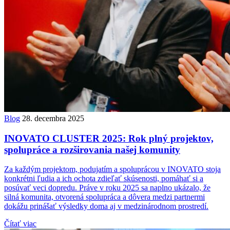
Blog
28. decembra 2025
INOVATO CLUSTER 2025: Rok plný projektov,
spolupráce a rozširovania našej komunity
Za každým projektom, podujatím a spoluprácou v INOVATO stoja
konkrétni ľudia a ich ochota zdieľať skúsenosti, pomáhať si a
posúvať veci dopredu. Práve v roku 2025 sa naplno ukázalo, že
silná komunita, otvorená spolupráca a dôvera medzi partnermi
dokážu prinášať výsledky doma aj v medzinárodnom prostredí.
Čítať viac