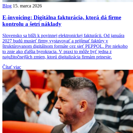
Blog
15. marca 2026
E-invoicing: Digitálna fakturácia, ktorá dá firme
kontrolu a šetrí náklady
Slovensko sa blíži k povinnej elektronickej fakturácii. Od januára
2027 budú musieť firmy vystavovať a prijímať faktúry v
štruktúrovanom digitálnom formáte cez sieť PEPPOL. Pre niekoho
to znie ako ďalšia byrokracia. V praxi to môže byť jedna z
najužitočnejších zmien, ktorú digitalizácia firmám prinesie.
Čítať viac