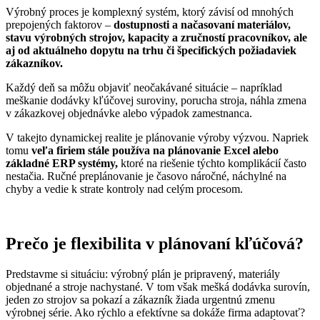
Výrobný proces je komplexný systém, ktorý závisí od mnohých
prepojených faktorov –
dostupnosti a načasovaní materiálov,
stavu výrobných strojov, kapacity a zručností pracovníkov, ale
aj od aktuálneho dopytu na trhu či špecifických požiadaviek
zákazníkov.
Každý deň sa môžu objaviť neočakávané situácie – napríklad
meškanie dodávky kľúčovej suroviny, porucha stroja, náhla zmena
v zákazkovej objednávke alebo výpadok zamestnanca.
V takejto dynamickej realite je plánovanie výroby výzvou. Napriek
tomu
veľa firiem stále používa na plánovanie Excel alebo
základné ERP systémy,
ktoré na riešenie týchto komplikácií často
nestačia. Ručné preplánovanie je časovo náročné, náchylné na
chyby a vedie k strate kontroly nad celým procesom.
Prečo je flexibilita v plánovaní kľúčová?
Predstavme si situáciu: výrobný plán je pripravený, materiály
objednané a stroje nachystané. V tom však mešká dodávka surovín,
jeden zo strojov sa pokazí a zákazník žiada urgentnú zmenu
výrobnej série. Ako rýchlo a efektívne sa dokáže firma adaptovať?