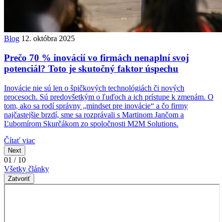
Blog
12. októbra 2025
Prečo 70 % inovácií vo firmách nenaplní svoj
potenciál? Toto je skutočný faktor úspechu
Inovácie nie sú len o špičkových technológiách či nových
procesoch. Sú predovšetkým o ľuďoch a ich prístupe k zmenám. O
tom, ako sa rodí správny „mindset pre inovácie“ a čo firmy
najčastejšie brzdí, sme sa rozprávali s Martinom Jančom a
Ľubomírom Skurčákom zo spoločnosti M2M Solutions.
Čítať viac
Next
01 / 10
Všetky články
Zatvoriť