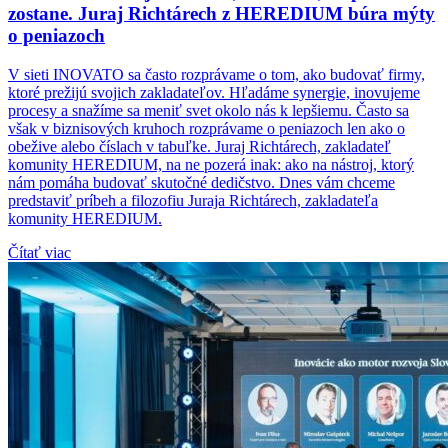
zostane. Juraj Richtárech z HEREDIUM búra mýty
o peniazoch
V sieti INOVATO sa často rozprávame o tom, ako budovať firmy,
ktoré prežijú svojich zakladateľov. Hľadáme synergie, inovujeme
procesy a snažíme sa meniť svet okolo nás k lepšiemu. Často sa
však v biznisových kruhoch rozprávame o peniazoch len ako o
obežive alebo číslach v tabuľke. Juraj Richtárech, zakladateľ
komunity HEREDIUM, na ne pozerá inak: ako na nástroj, ktorý
nám pomáha budovať skutočné dedičstvo. Dnes vám chceme
predstaviť príbeh a filozofiu Juraja Richtárech, zakladateľa
komunity HEREDIUM.
Čítať viac