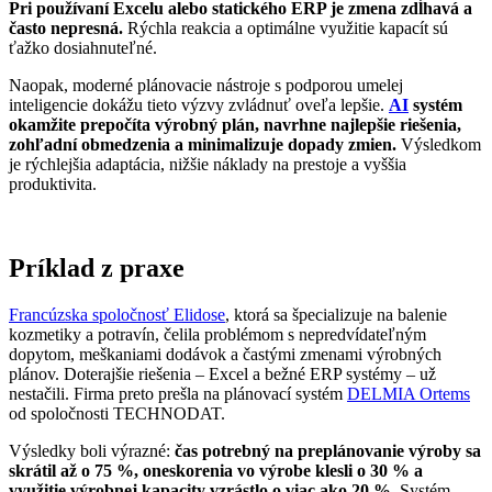
Pri používaní Excelu alebo statického ERP je zmena zdĺhavá a
často nepresná.
Rýchla reakcia a optimálne využitie kapacít sú
ťažko dosiahnuteľné.
Naopak, moderné plánovacie nástroje s podporou umelej
inteligencie dokážu tieto výzvy zvládnuť oveľa lepšie.
AI
systém
okamžite prepočíta výrobný plán, navrhne najlepšie riešenia,
zohľadní obmedzenia a minimalizuje dopady zmien.
Výsledkom
je rýchlejšia adaptácia, nižšie náklady na prestoje a vyššia
produktivita.
Príklad z praxe
Francúzska spoločnosť Elidose
, ktorá sa špecializuje na balenie
kozmetiky a potravín, čelila problémom s nepredvídateľným
dopytom, meškaniami dodávok a častými zmenami výrobných
plánov. Doterajšie riešenia – Excel a bežné ERP systémy – už
nestačili. Firma preto prešla na plánovací systém
DELMIA Ortems
od spoločnosti TECHNODAT.
Výsledky boli výrazné:
čas potrebný na preplánovanie výroby sa
skrátil až o 75 %, oneskorenia vo výrobe klesli o 30 % a
využitie výrobnej kapacity vzrástlo o viac ako 20 %.
Systém