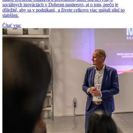
sociálnych inováciách v Dobrom pastierovi, aj o tom, prečo je
dôležité, aby sa v podnikaní, a živote celkovo viac spájali silní so
slabšími.
Čítať viac