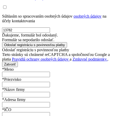
Súhlasím so spracovaním osobných údajov
osobných údajov
na
účely kontaktovania
Ďakujeme, formulár bol odoslaný.
Formulár sa nepodarilo odoslať.
Odoslať registráciu s povinnosťou platby
Tieto stránky sú chránené reCAPTCHA a spoločnosťou Google a
platia
Pravidlá ochrany osobných údajov
a
Zmluvné podmienky.
.
Zatvoriť
*Meno
*Priezvisko
*Názov firmy
*Adresa firmy
*IČO