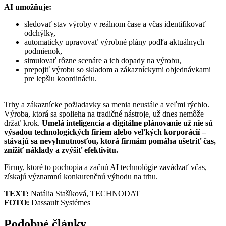
AI umožňuje:
sledovať stav výroby v reálnom čase a včas identifikovať
odchýlky,
automaticky upravovať výrobné plány podľa aktuálnych
podmienok,
simulovať rôzne scenáre a ich dopady na výrobu,
prepojiť výrobu so skladom a zákazníckymi objednávkami
pre lepšiu koordináciu.
Trhy a zákaznícke požiadavky sa menia neustále a veľmi rýchlo.
Výroba, ktorá sa spolieha na tradičné nástroje, už dnes nemôže
držať krok.
Umelá inteligencia a digitálne plánovanie už nie sú
výsadou technologických firiem alebo veľkých korporácií –
stávajú sa nevyhnutnosťou, ktorá firmám pomáha ušetriť čas,
znížiť náklady a zvýšiť efektivitu.
Firmy, ktoré to pochopia a začnú AI technológie zavádzať včas,
získajú významnú konkurenčnú výhodu na trhu.
TEXT:
Natália Stašíková, TECHNODAT
FOTO:
Dassault Systémes
Podobné články