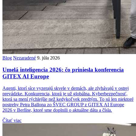
Blog
Nezaradené
9. júla 2026
Umelá inteligencia 2026: čo priniesla konferencia
GITEX AI Europe
Agenti, ktorí síce vyzerajú skvele v demách, ale zlyhávajú v ostrej
prevádzke. Konkurencia, ktorá je už globálna. Kyberbezpečnosť,
ktorá sa mení rýchlejšie než kedykoľvek predtým. To sú len niektoré
postrehy Petra Ballona zo ŠVEC GROUP z GITEX AI Europe
2026 v Berlíne, ktoré sme doplnili o aktuálne dáta a čísla.
Čítať viac