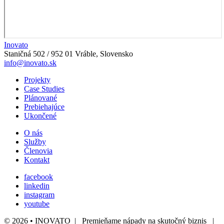
Inovato
Staničná 502 / 952 01 Vráble, Slovensko
info@inovato.sk
Projekty
Case Studies
Plánované
Prebiehajúce
Ukončené
O nás
Služby
Členovia
Kontakt
facebook
linkedin
instagram
youtube
© 2026 • INOVATO | Premieňame nápady na skutočný biznis |