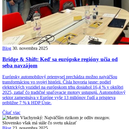
Blog
30. novembra 2025
Bridge & Shift: Keď sa európske regióny učia od
seba navzájom
Európsky automobilový priemysel prechádza možno najväčšou
transformáciou vo svojej histórii. Čísla hovoria jasne: podiel
elektrických vozidiel na európskom trhu dosiahol 16,4 % v októbri
2025, zatiaľ čo tradičné spaľovacie motory ustupujú. Automobilový
sektor zamestnáva v Európe vyše 13 miliónov ľudí a prispieva
približne 7 % k HDP Únie.
Čítať viac
Blog
23. novembra 2025