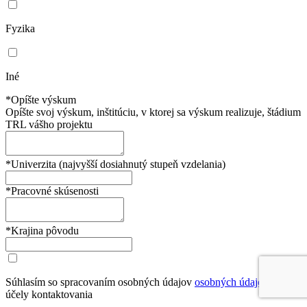
Fyzika
Iné
*Opíšte výskum
Opíšte svoj výskum, inštitúciu, v ktorej sa výskum realizuje, štádium
TRL vášho projektu
*Univerzita (najvyšší dosiahnutý stupeň vzdelania)
*Pracovné skúsenosti
*Krajina pôvodu
Súhlasím so spracovaním osobných údajov
osobných údajov
na
účely kontaktovania