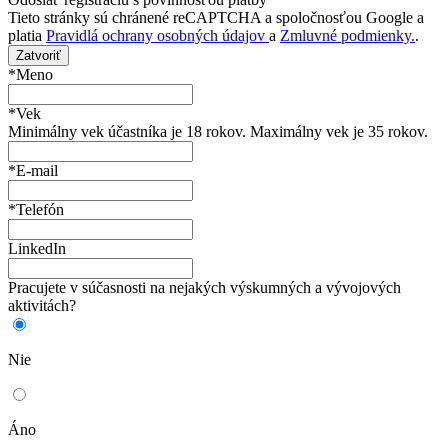
Tieto stránky sú chránené reCAPTCHA a spoločnosťou Google a
platia
Pravidlá ochrany osobných údajov
a
Zmluvné podmienky.
.
Zatvoriť
*Meno
*Vek
Minimálny vek účastníka je 18 rokov. Maximálny vek je 35 rokov.
*E-mail
*Telefón
LinkedIn
Pracujete v súčasnosti na nejakých výskumných a vývojových
aktivitách?
Nie
Áno