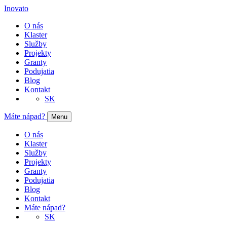
Inovato
O nás
Klaster
Služby
Projekty
Granty
Podujatia
Blog
Kontakt
SK
Máte nápad?
Menu
O nás
Klaster
Služby
Projekty
Granty
Podujatia
Blog
Kontakt
Máte nápad?
SK