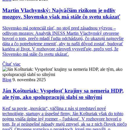
Martin Vlachynský: Najväčším rizikom je odliv
mozgov. Slovensko však má stále čo svetu ukázať
Slovensko má potenciál rásť, no stojí pred zásadnou výzvou –
odlivom mozgov. Analytik INESS Martin Vlachynský otvorene
hovorí o tom, prečo mladí ľudia odchádzajú, čo ukazujú najnovšie
dáta a čo potrebujeme zmeniť, aby tu našli dôvod zostať, budovať
kariéru aj život. V rozhovore zároveň vysvetľuje, prečo verí, že
Slovensko má stále čo svetu ukázať.
Čítať viac
Blog
9. novembra 2025
Ján Košturiak: Vyspelosť krajiny sa nemeria HDP,
ale tým, ako spolupracujú slabí so silnými
Keď sa povie „inovácia“, väčšina z nás si predstaví nové
technológie, startupy a úspešné firmy. Ján Košturiak však do tohto
pojmu vnáša úplne iný rozmer – ľudskosť. V rozhovore hovorí o
tom, že aj neúspešné nápady majú zmysel, ak sa z nich človek niečo
naučí. Otvorene rozpráva o projektoch, ktoré mu nevyšli, o