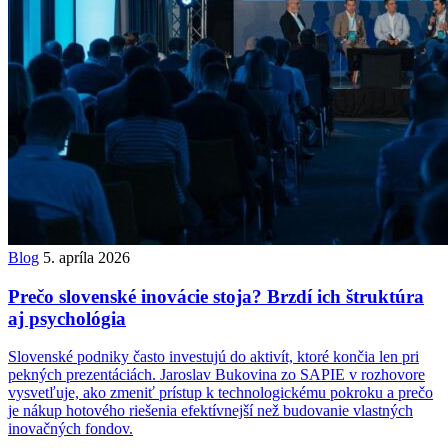
Blog
5. apríla 2026
Prečo slovenské inovácie stoja? Brzdí ich štruktúra
aj psychológia
Slovenské podniky často investujú do aktivít, ktoré končia len pri
pekných prezentáciách. Jaroslav Bukovina zo SAPIE v rozhovore
vysvetľuje, ako zmeniť prístup k technologickému pokroku a prečo
je nákup hotového riešenia efektívnejší než budovanie vlastných
inovačných fondov.