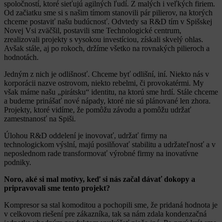
spoločností, ktoré sieťujú agilných ľudí. Z malých i veľkých firiem.
Od začiatku sme si s našim tímom stanovili pár pilierov, na ktorých
chceme postaviť našu budúcnosť. Odvtedy sa R&D tím v Spišskej
Novej Vsi zväčšil, postavili sme Technologické centrum,
zrealizovali projekty s vysokou investíciou, získali skvelý ohlas.
Avšak stále, aj po rokoch, držíme všetko na rovnakých pilieroch a
hodnotách.
Jedným z nich je odlišnosť. Chceme byť odlišní, iní. Niekto nás v
korporácii nazve ostrovom, niekto rebelmi, či provokatérmi. My
však máme našu „pirátsku“ identitu, na ktorú sme hrdí. Stále chceme
a budeme prinášať nové nápady, ktoré nie sú plánované len zhora.
Projekty, ktoré vidíme, že pomôžu závodu a pomôžu udržať
zamestnanosť na Spiši.
Úlohou R&D oddelení je inovovať, udržať firmy na
technologickom výslní, majú posilňovať stabilitu a udržateľnosť a v
neposlednom rade transformovať výrobné firmy na inovatívne
podniky.
Noro, aké si mal motívy, keď si nás začal dávať dokopy a
pripravovali sme tento projekt?
Kompresor sa stal komoditou a pochopili sme, že pridaná hodnota je
v celkovom riešení pre zákazníka, tak sa nám zdala kondenzačná