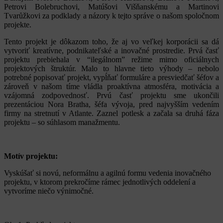
Petrovi Bolebruchovi, Matúšovi Višňanskému a Martinovi
Tvarůžkovi za podklady a názory k tejto správe o našom spoločnom
projekte.
Tento projekt je dôkazom toho, že aj vo veľkej korporácii sa dá
vytvoriť kreatívne, podnikateľské a inovačné prostredie. Prvá časť
projektu prebiehala v “ilegálnom” režime mimo oficiálnych
projektových štruktúr. Malo to hlavne tieto výhody – nebolo
potrebné popisovať projekt, vypĺňať formuláre a presviedčať šéfov a
zároveň v našom tíme vládla proaktívna atmosféra, motivácia a
vzájomná zodpovednosť. Prvú časť projektu sme ukončili
prezentáciou Nora Bratha, šéfa vývoja, pred najvyšším vedením
firmy na stretnutí v Atlante. Zaznel potlesk a začala sa druhá fáza
projektu – so súhlasom manažmentu.
Motív projektu:
Vyskúšať si novú, neformálnu a agilnú formu vedenia inovačného
projektu, v ktorom prekročíme rámec jednotlivých oddelení a
vytvoríme niečo výnimočné.