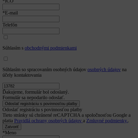
*IČO
*E-mail
Telefón
Súhlasím s
obchodnými podmienkami
Súhlasím so spracovaním osobných údajov
osobných údajov
na
účely kontaktovania
Ďakujeme, formulár bol odoslaný.
Formulár sa nepodarilo odoslať.
Odoslať registráciu s povinnosťou platby
Tieto stránky sú chránené reCAPTCHA a spoločnosťou Google a
platia
Pravidlá ochrany osobných údajov
a
Zmluvné podmienky.
.
Zatvoriť
*Meno