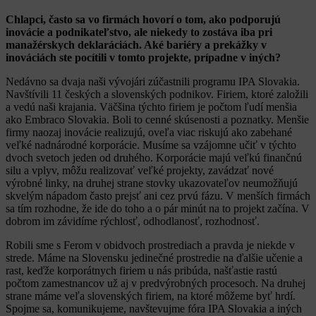
Chlapci, často sa vo firmách hovorí o tom, ako podporujú
inovácie a podnikateľstvo, ale niekedy to zostáva iba pri
manažérskych deklaráciách. Aké bariéry a prekážky v
inováciách ste pocítili v tomto projekte, prípadne v iných?
Nedávno sa dvaja naši vývojári zúčastnili programu IPA Slovakia.
Navštívili 11 českých a slovenských podnikov. Firiem, ktoré založili
a vedú naši krajania. Väčšina týchto firiem je počtom ľudí menšia
ako Embraco Slovakia. Boli to cenné skúsenosti a poznatky. Menšie
firmy naozaj inovácie realizujú, oveľa viac riskujú ako zabehané
veľké nadnárodné korporácie. Musíme sa vzájomne učiť v týchto
dvoch svetoch jeden od druhého. Korporácie majú veľkú finančnú
silu a vplyv, môžu realizovať veľké projekty, zavádzať nové
výrobné linky, na druhej strane stovky ukazovateľov neumožňujú
skvelým nápadom často prejsť ani cez prvú fázu. V menších firmách
sa tím rozhodne, že ide do toho a o pár minút na to projekt začína. V
dobrom im závidíme rýchlosť, odhodlanosť, rozhodnosť.
Robili sme s Ferom v obidvoch prostrediach a pravda je niekde v
strede. Máme na Slovensku jedinečné prostredie na ďalšie učenie a
rast, keďže korporátnych firiem u nás pribúda, našťastie rastú
počtom zamestnancov už aj v predvýrobných procesoch. Na druhej
strane máme veľa slovenských firiem, na ktoré môžeme byť hrdí.
Spojme sa, komunikujeme, navštevujme fóra IPA Slovakia a iných