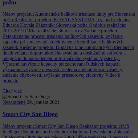
poštu
Názov projektu: Automatické balíkové triediace linky pre Slovenskú
poštu Realizátor projektu: KOVAL SYSTEMS, a.s. pod vedením
Eduarda Kovala Zákazník: Slovenská pošta Obdobie realizácie:
2017-2019 Dĺžka realizácie: 36 mesiacov Zadanie projektu:
Zefektívnenie procesu triedenia balíkových zásielok, zvýšenie
kapacity pri spracovaní, zefektívnenie identifikácie balíkových
zásielok Riešenie projektu: Dodávka plne automatických triediacich
liniek vrátane dopravníkového systému a obslužného softvéru a
integrácie do nadradeného informačného systému Výsledky:
Výrazné navýšenie kapacity pri zachovaní ľudských kapacít,
významné zvýšenie presnosti triedenia a identifikácie zásielky,
zníženie chybovosti, zvýšenie priestorovej efektivity Video k
projektu
Čítať viac
Nezaradené
29. januára 2021
Smart City San Diego
Názov projektu: Smart City San Diego Realizátor projektu: OMS
Intelligent Solutions pod vedením Vladimíra Levárskeho Zákazník:
Qualcomm Obdobie realizácie: 2000 Dĺžka realizácie: 3 mesiace