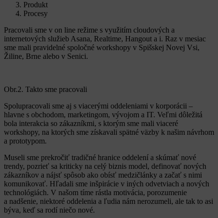
Produkt
Procesy
Pracovali sme v on line režime s využitím cloudových a
internetových služieb Asana, Realtime, Hangout a i. Raz v mesiac
sme mali pravidelné spoločné workshopy v Spišskej Novej Vsi,
Žiline, Brne alebo v Senici.
Obr.2. Takto sme pracovali
Spolupracovali sme aj s viacerými oddeleniami v korporácii –
hlavne s obchodom, marketingom, vývojom a IT. Veľmi dôležitá
bola interakcia so zákazníkmi, s ktorým sme mali viaceré
workshopy, na ktorých sme získavali spätné väzby k našim návrhom
a prototypom.
Museli sme prekročiť tradičné hranice oddelení a skúmať nové
trendy, pozrieť sa kriticky na celý biznis model, definovať nových
zákazníkov a nájsť spôsob ako obísť medzičlánky a začať s nimi
komunikovať. Hľadali sme inšpirácie v iných odvetviach a nových
technológiách. V našom tíme rástla motivácia, porozumenie
a nadšenie, niektoré oddelenia a ľudia nám nerozumeli, ale tak to asi
býva, keď sa rodí niečo nové.