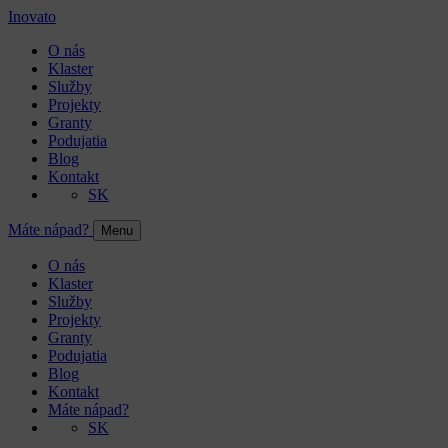
Inovato
O nás
Klaster
Služby
Projekty
Granty
Podujatia
Blog
Kontakt
SK
Máte nápad?
Menu
O nás
Klaster
Služby
Projekty
Granty
Podujatia
Blog
Kontakt
Máte nápad?
SK