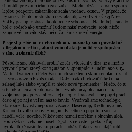
jednotka vhodným produktom vyskúšať niečo iné. Po prvý krát sme
si urobili prieskum trhu u zákazníka . Modularizácia sa nám spolu s
lepšou podporou zákazníkom zdala vhodnou cestou. V prípade, že
by sme sa týmto produktom nezaoberali, závod v Spišskej Novej
Vsi by postupne strácal konkurencie schopnosť. Na druhej strane to
bol aj spôsob ako umožniť ľuďom nájsť motiváciu, robiť niečo
zaujímavé, inovátorské, niečo čo nám dá novú energiu.
Projekt prebiehal v neformálnom, možno by som povedal až
v ilegálnom režime, ako si vnímal ako jeho líder spoluprácu
v tíme a plnenie úloh?
Pôvodne sme plánovali urobiť zopár vylepšení v dizajne a možno
vytvoriť produktový konfigurátor. V spolupráci s ľuďmi ako si ty,
Martin Tvarůžek a Peter Bolebruch sme tento skromný plán rozšírili
na sen o novom biznis modeli. Bolo to ako budovať fabriku na
zelenej lúke alebo vymýšľať niečo nové “pionierske.” Niečo, čo tu
ešte nikto nemá. Spolupráca bola vynikajúca, plná nadšenia,
vzájomnej podpory a obrovskej energie. Pracovali sme popri práci,
často aj po nej a veľmi nás to bavilo. Využívali sme technológie,
ktoré sme dovtedy nepoznali: Asana, Basecamp, Realtime, a iné.
Komunikovali sme cez Hangout, Facetime a popritom sme sa
naučili veľa nového. Nikdy sme nemali problém s plnením úloh,
lebo všetci chceli, nie museli. Spolu sme vedeli prekonať aj
byrokratické nástrahy korporácie a ukázať ako sa veci dajú robiť
jednoduchšie a rýchlejšie.