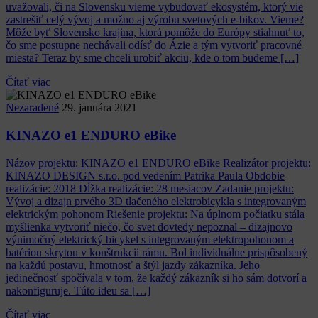
uvažovali, či na Slovensku vieme vybudovať ekosystém, ktorý vie
zastrešiť celý vývoj a možno aj výrobu svetových e-bikov. Vieme?
Môže byť Slovensko krajina, ktorá pomôže do Európy stiahnuť to,
čo sme postupne nechávali odísť do Ázie a tým vytvoriť pracovné
miesta? Teraz by sme chceli urobiť akciu, kde o tom budeme […]
Čítať viac
Nezaradené
29. januára 2021
KINAZO e1 ENDURO eBike
Názov projektu: KINAZO e1 ENDURO eBike Realizátor projektu:
KINAZO DESIGN s.r.o. pod vedením Patrika Paula Obdobie
realizácie: 2018 Dĺžka realizácie: 28 mesiacov Zadanie projektu:
Vývoj a dizajn prvého 3D tlačeného elektrobicykla s integrovaným
elektrickým pohonom Riešenie projektu: Na úplnom počiatku stála
myšlienka vytvoriť niečo, čo svet dovtedy nepoznal – dizajnovo
výnimočný elektrický bicykel s integrovaným elektropohonom a
batériou skrytou v konštrukcii rámu. Bol individuálne prispôsobený
na každú postavu, hmotnosť a štýl jazdy zákazníka. Jeho
jedinečnosť spočívala v tom, že každý zákazník si ho sám dotvorí a
nakonfiguruje. Túto ideu sa […]
Čítať viac