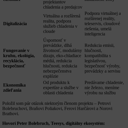
projektantov
chladenia a predajcov
Podpora virtuálnej a
Virtuálna a rozšírená
rozšírenej reality,
realita, podpora
Digitalizácia
teleservis, cloudové
služieb chladenia v
riešenia, umelá
cloude
inteligencia
Úspornosť v
prevádzke, dlhá
Redukcia emisii,
Fungovanie v
životnosť, modulárny
hlučnosti,
kruhu, ekológia,
dizajn, eko-chladiace
kompatibilita s
recyklácia,
médiá, redukcia
legislatívou,
bezpečnosť
hlučnosti, redukcia
bezpečnosť výroby,
nebezpečenstva
prevádzky a servisu
explózie
Od produktu k
Predávame chladenie,
Ekonomika
expertíze a službe v
nie železo, meníme
zdieľania
oblasti chladenia
výrobu na službu
Položil som pár otázok niektorým členom projektu – Petrovi
Bolebruchovi, Braňovi Poliakovi, Ferovi Harčárovi a Norovi
Brathovi.
Hovorí Peter Bolebruch, Teesys, digitálny ekosystém: