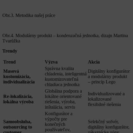
Obr.3. Metodika našej práce
Obr.4. Modulárny produkt – kondenzačná jednotka, dizajn Martina
Tvarůžka
Trendy
Trend
Výzva
Akcia
Správna kvalita
Masová
Digitálny konfigurátor
chladenia, inteligentná
kustomizácia,
a modulárny produkt
kustomizovateľná
individualizácia
– princíp Lego
chladiaca jednotka
Globálna podpora a
Individualizované a
Re-lokalizácia,
lokálne orientované
lokalizované
lokálna výroba
riešenia, výroba,
flexibilné riešenia
inštalácia, servis
Konfigurátor a
výpočty pre
Samoobsluha,
Selekčný sofvér,
konečných
outsourcing to
digitálny konfigurátor,
používateľov,
customer
zákaznícke zóny