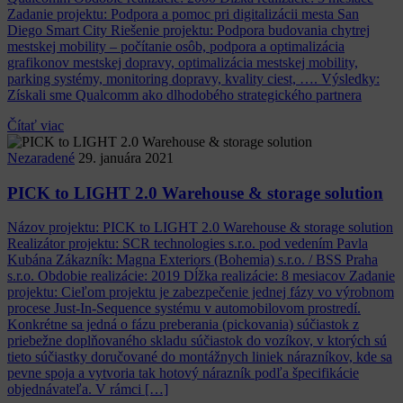
Zadanie projektu: Podpora a pomoc pri digitalizácii mesta San
Diego Smart City Riešenie projektu: Podpora budovania chytrej
mestskej mobility – počítanie osôb, podpora a optimalizácia
grafikonov mestskej dopravy, optimalizácia mestskej mobility,
parking systémy, monitoring dopravy, kvality ciest, …. Výsledky:
Získali sme Qualcomm ako dlhodobého strategického partnera
Čítať viac
Nezaradené
29. januára 2021
PICK to LIGHT 2.0 Warehouse & storage solution
Názov projektu: PICK to LIGHT 2.0 Warehouse & storage solution
Realizátor projektu: SCR technologies s.r.o. pod vedením Pavla
Kubána Zákazník: Magna Exteriors (Bohemia) s.r.o. / BSS Praha
s.r.o. Obdobie realizácie: 2019 Dĺžka realizácie: 8 mesiacov Zadanie
projektu: Cieľom projektu je zabezpečenie jednej fázy vo výrobnom
procese Just-In-Sequence systému v automobilovom prostredí.
Konkrétne sa jedná o fázu preberania (pickovania) súčiastok z
priebežne doplňovaného skladu súčiastok do vozíkov, v ktorých sú
tieto súčiastky doručované do montážnych liniek nárazníkov, kde sa
pevne spoja a vytvoria tak hotový nárazník podľa špecifikácie
objednávateľa. V rámci […]