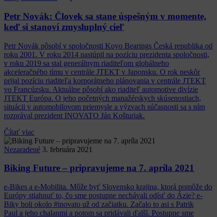
Petr Novák: Človek sa stane úspešným v momente,
keď si stanoví zmysluplný cieľ
Petr Novák pôsobí v spoločnosti Koyo Bearings Česká republika od
roku 2001. V roku 2014 nastúpil na pozíciu prezidenta spoločnosti,
v roku 2019 sa stal generálnym riaditeľom globálneho
akceleračného tímu v centrále JTEKT v Japonsku. O rok neskôr
prijal pozíciu riaditeľa korporátneho plánovania v centrále JTEKT
vo Francúzsku. Aktuálne pôsobí ako riaditeľ automotive divízie
JTEKT Európa. O jeho početných manažérskych skúsenostiach,
situácii v automobilovom priemysle a výzvach súčasnosti sa s ním
rozprával prezident INOVATO Ján Košturiak.
Čítať viac
Nezaradené
3. februára 2021
Biking Future – pripravujeme na 7. apríla 2021
e-Bikes a e-Mobilita. Môže byť Slovensko krajina, ktorá pomôže do
Európy stiahnuť to, čo sme postupne nechávali odísť do Ázie? e-
Biky boli okolo #inovato už od začiatku. Začalo to asi s Patrik
Paul a jeho chalanmi a potom sa pridávali ďalší. Postupne sme