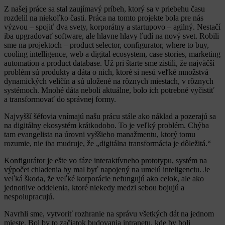
Z našej práce sa stal zaujímavý príbeh, ktorý sa v priebehu času
rozdelil na niekoľko časti. Práca na tomto projekte bola pre nás
výzvou – spojiť dva svety, korporátny a startupovo – agilný. Nestačí
iba upgradovať software, ale hlavne hlavy ľudí na nový svet. Robili
sme na projektoch – product selector, configurator, where to buy,
cooling intelligence, web a digital ecosystem, case stories, marketing
automation a product database. Už pri štarte sme zistili, že najväčší
problém sú produkty a dáta o nich, ktoré si nesú veľké množstvá
dynamických veličín a sú uložené na rôznych miestach, v rôznych
systémoch. Mnohé dáta neboli aktuálne, bolo ich potrebné vyčistiť
a transformovať do správnej formy.
Najvyšší šéfovia vnímajú našu prácu stále ako náklad a pozerajú sa
na digitálny ekosystém krátkodobo. To je veľký problém. Chýba
tam evangelista na úrovni vyššieho manažmentu, ktorý tomu
rozumie, nie iba mudruje, že „digitálna transformácia je dôležitá.“
Konfigurátor je ešte vo fáze interaktívneho prototypu, systém na
výpočet chladenia by mal byť napojený na umelú inteligenciu. Je
veľká škoda, že veľké korporácie nefungujú ako celok, ale ako
jednotlive oddelenia, ktoré niekedy medzi sebou bojujú a
nespolupracujú.
Navrhli sme, vytvoriť rozhranie na správu všetkých dát na jednom
mieste. Bol by to začiatok budovania intranetu, kde by boli