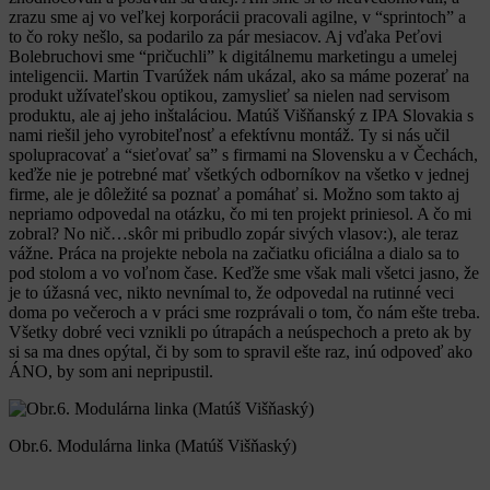
zrazu sme aj vo veľkej korporácii pracovali agilne, v “sprintoch” a
to čo roky nešlo, sa podarilo za pár mesiacov. Aj vďaka Peťovi
Bolebruchovi sme “pričuchli” k digitálnemu marketingu a umelej
inteligencii. Martin Tvarúžek nám ukázal, ako sa máme pozerať na
produkt užívateľskou optikou, zamyslieť sa nielen nad servisom
produktu, ale aj jeho inštaláciou. Matúš Višňanský z IPA Slovakia s
nami riešil jeho vyrobiteľnosť a efektívnu montáž. Ty si nás učil
spolupracovať a “sieťovať sa” s firmami na Slovensku a v Čechách,
keďže nie je potrebné mať všetkých odborníkov na všetko v jednej
firme, ale je dôležité sa poznať a pomáhať si. Možno som takto aj
nepriamo odpovedal na otázku, čo mi ten projekt priniesol. A čo mi
zobral? No nič…skôr mi pribudlo zopár sivých vlasov:), ale teraz
vážne. Práca na projekte nebola na začiatku oficiálna a dialo sa to
pod stolom a vo voľnom čase. Keďže sme však mali všetci jasno, že
je to úžasná vec, nikto nevnímal to, že odpovedal na rutinné veci
doma po večeroch a v práci sme rozprávali o tom, čo nám ešte treba.
Všetky dobré veci vznikli po útrapách a neúspechoch a preto ak by
si sa ma dnes opýtal, či by som to spravil ešte raz, inú odpoveď ako
ÁNO, by som ani nepripustil.
Obr.6. Modulárna linka (Matúš Višňaský)