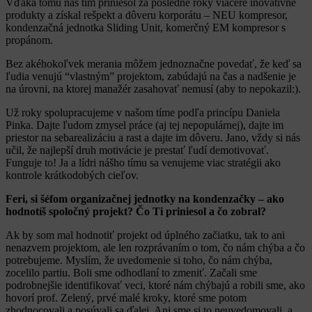
Vďaka tomu náš tím priniesol za posledné roky viaceré inovatívne
produkty a získal rešpekt a dôveru korporátu – NEU kompresor,
kondenzačná jednotka Sliding Unit, komerčný EM kompresor s
propánom.
Bez akéhokoľvek merania môžem jednoznačne povedať, že keď sa
ľudia venujú “vlastným” projektom, zabúdajú na čas a nadšenie je
na úrovni, na ktorej manažér zasahovať nemusí (aby to nepokazil:).
Už roky spolupracujeme v našom tíme podľa princípu Daniela
Pinka. Dajte ľudom zmysel práce (aj tej nepopulárnej), dajte im
priestor na sebarealizáciu a rast a dajte im dôveru. Jano, vždy si nás
učil, že najlepší druh motivácie je prestať ľudí demotivovať.
Funguje to! Ja a lídri nášho tímu sa venujeme viac stratégii ako
kontrole krátkodobých cieľov.
Feri, si šéfom organizačnej jednotky na kondenzačky – ako
hodnotíš spoločný projekt? Čo Ti priniesol a čo zobral?
Ak by som mal hodnotiť projekt od úplného začiatku, tak to ani
nenazvem projektom, ale len rozprávaním o tom, čo nám chýba a čo
potrebujeme. Myslím, že uvedomenie si toho, čo nám chýba,
zocelilo partiu. Boli sme odhodlaní to zmeniť. Začali sme
podrobnejšie identifikovať veci, ktoré nám chýbajú a robili sme, ako
hovorí prof. Zelený, prvé malé kroky, ktoré sme potom
zhodnocovali a posúvali sa ďalej. Ani sme si to neuvedomovali, a