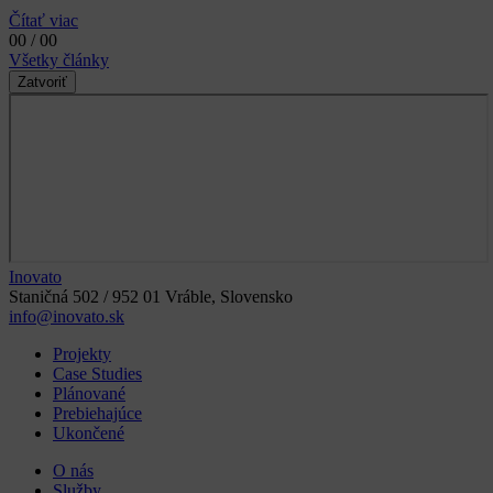
Čítať viac
00 / 00
Všetky články
Zatvoriť
Inovato
Staničná 502 / 952 01 Vráble, Slovensko
info@inovato.sk
Projekty
Case Studies
Plánované
Prebiehajúce
Ukončené
O nás
Služby