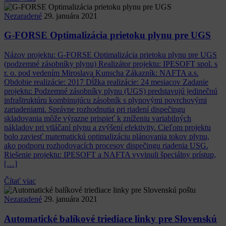
Nezaradené
29. januára 2021
G-FORSE Optimalizácia prietoku plynu pre UGS
Názov projektu: G-FORSE Optimalizácia prietoku plynu pre UGS
(podzemné zásobníky plynu) Realizátor projektu: IPESOFT spol. s
r. o. pod vedením Miroslava Kunscha Zákazník: NAFTA a.s.
Obdobie realizácie: 2017 Dĺžka realizácie: 24 mesiacov Zadanie
projektu: Podzemné zásobníky plynu (UGS) predstavujú jedinečnú
infraštruktúru kombinujúcu zásobník s plynovými povrchovými
zariadeniami. Správne rozhodnutia pri riadení dispečingu
skladovania môže výrazne prispieť k zníženiu variabilných
nákladov pri vtláčaní plynu a zvýšení efektivity. Cieľom projektu
bolo zaviesť matematickú optimalizáciu plánovania tokov plynu,
ako podporu rozhodovacích procesov dispečingu riadenia USG.
Riešenie projektu: IPESOFT a NAFTA vyvinuli špeciálny prístup,
[…]
Čítať viac
Nezaradené
29. januára 2021
Automatické balíkové triediace linky pre Slovenskú