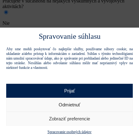
Pracujete v súčasnosti na nejakých výskumných a vývojových
aktivitách?
Nie
Spravovanie súhlasu
Áno
Aby sme mohli poskytovať čo najlepšie služby, používame súbory cookie, na
ukladanie a/alebo prístup k informáciám o zariadení. Súhlas s týmito technológiami
Kategórie
nám umožní spracovávať údaje, ako je správanie pri prehliadaní alebo jedinečné ID na
tejto stránke. Nesúhlas alebo odvolanie súhlasu môže mať nepriaznivý vplyv na
niektoré funkcie a vlastnosti.
Biologické vedy
Prijať
Chémia a materiálové vedy
Odmietnuť
Medicína
Zobraziť preferencie
Spracovanie osobných údajov
Ekologické a environmentálne vedy