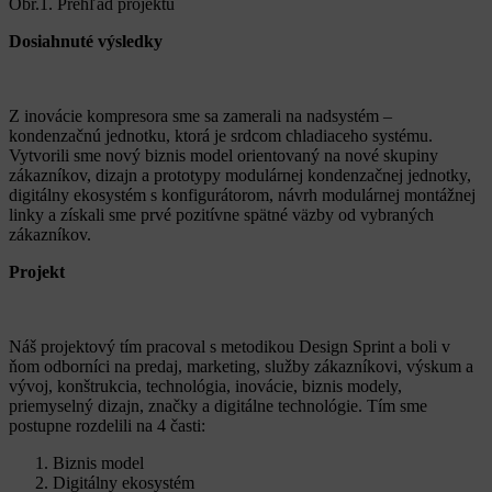
Obr.1. Prehľad projektu
Dosiahnuté výsledky
Z inovácie kompresora sme sa zamerali na nadsystém –
kondenzačnú jednotku, ktorá je srdcom chladiaceho systému.
Vytvorili sme nový biznis model orientovaný na nové skupiny
zákazníkov, dizajn a prototypy modulárnej kondenzačnej jednotky,
digitálny ekosystém s konfigurátorom, návrh modulárnej montážnej
linky a získali sme prvé pozitívne spätné väzby od vybraných
zákazníkov.
Projekt
Náš projektový tím pracoval s metodikou Design Sprint a boli v
ňom odborníci na predaj, marketing, služby zákazníkovi, výskum a
vývoj, konštrukcia, technológia, inovácie, biznis modely,
priemyselný dizajn, značky a digitálne technológie. Tím sme
postupne rozdelili na 4 časti:
Biznis model
Digitálny ekosystém