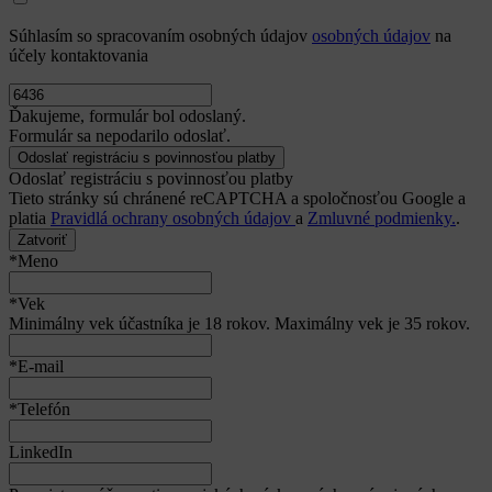
Súhlasím so spracovaním osobných údajov
osobných údajov
na
účely kontaktovania
Ďakujeme, formulár bol odoslaný.
Formulár sa nepodarilo odoslať.
Odoslať registráciu s povinnosťou platby
Tieto stránky sú chránené reCAPTCHA a spoločnosťou Google a
platia
Pravidlá ochrany osobných údajov
a
Zmluvné podmienky.
.
Zatvoriť
*Meno
*Vek
Minimálny vek účastníka je 18 rokov. Maximálny vek je 35 rokov.
*E-mail
*Telefón
LinkedIn