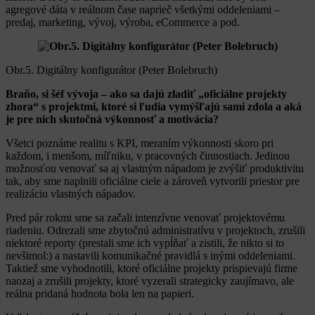
agregové dáta v reálnom čase naprieč všetkými oddeleniami –
predaj, marketing, vývoj, výroba, eCommerce a pod.
Obr.5. Digitálny konfigurátor (Peter Bolebruch)
Braňo, si šéf vývoja – ako sa dajú zladiť „oficiálne projekty
zhora“ s projektmi, ktoré si ľudia vymýšľajú sami zdola a aká
je pre nich skutočná výkonnosť a motivácia?
Všetci poznáme realitu s KPI, meraním výkonnosti skoro pri
každom, i menšom, míľniku, v pracovných činnostiach. Jedinou
možnosťou venovať sa aj vlastným nápadom je zvýšiť produktivitu
tak, aby sme naplnili oficiálne ciele a zároveň vytvorili priestor pre
realizáciu vlastných nápadov.
Pred pár rokmi sme sa začali intenzívne venovať projektovému
riadeniu. Odrezali sme zbytočnú administratívu v projektoch, zrušili
niektoré reporty (prestali sme ich vypĺňať a zistili, že nikto si to
nevšimol:) a nastavili komunikačné pravidlá s inými oddeleniami.
Taktiež sme vyhodnotili, ktoré oficiálne projekty prispievajú firme
naozaj a zrušili projekty, ktoré vyzerali strategicky zaujímavo, ale
reálna pridaná hodnota bola len na papieri.