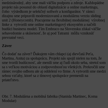
medzinárodný, aby sme mali väčšiu podporu a zdroje. Každopádne
projekt nás posunul do oblastí digitalizácie a online marketingu,
čoho výsledkom je selekčný softwér a konfigurátor. V rámci
dizajnu sme pripravili modernizovanú a modulárnu verziu sliding
unit 2 (Honeycomb). Pracujeme na flexibilnej modulárnej výrobnej
linke a vytvorili sme online marketingový ekosystém a načrtli
budúci business model. Tím Embraco na Slovensku získal väčšie
sebavedomie a skúsenosť, že aj pod Tatrami môžu vzniknúť
prevratné veci.
Záver
Čo dodať na záver? Ďakujem vám chlapci (aj dievčatá Peťa,
Martina, Anita) za spoluprácu. Projekt nás spojil nielen na tom, že
sme tvorili budúcnosť, ale menili sme aj ľudí okolo seba, stretol som
sa s veľkou motiváciou a zodpovednosťou všetkých. Prekročili sme
rámec svojho odboru ale aj oddelení vo firme. A vytvorili sme medzi
sebou vzťahy, ktoré sa z tímovej spolupráce premenili na
priateľstvo.
Obr. 7. Modulárna a mobilná fabrika (Stanisla Martinec, Koma
Modular)