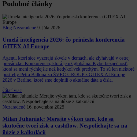
Podobné články
Blog
Nezaradené
9. júla 2026
Umelá inteligencia 2026: čo priniesla konferencia
GITEX AI Europe
Agenti, ktorí síce vyzerajú skvele v demách, ale zlyhávajú v ostrej
prevádzke. Konkurencia, ktorá je už globálna. Kyberbezpečnosť,
ktorá sa mení rýchlejšie než kedykoľvek predtým. To sú len niektoré
postrehy Petra Ballona zo ŠVEC GROUP z GITEX AI Europe
2026 v Berlíne, ktoré sme doplnili o aktuálne dáta a čísla.
Čítať viac
Nezaradené
16. novembra 2025
Milan Juhaniak: Merajte výkon tam, kde sa
skutočne tvorí zisk a cashflow. Nespoliehajte sa na
ilúzie z kalkulácií