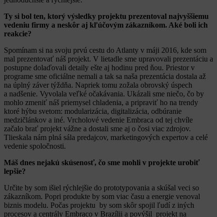
Ty si bol ten, ktorý výsledky projektu prezentoval najvyššiemu
vedeniu firmy a neskôr aj kľúčovým zákazníkom. Aké boli ich
reakcie?
Spomínam si na svoju prvú cestu do Atlanty v máji 2016, kde som
mal prezentovať náš projekt. V lietadle sme upravovali prezentáciu a
postupne dolaďovali detaily ešte aj hodinu pred ňou. Priestor v
programe sme oficiálne nemali a tak sa naša prezentácia dostala až
na úplný záver týždňa. Napriek tomu zožala obrovský úspech
a nadšenie. Vyvolala veľké očakávania. Ukázali sme niečo, čo by
mohlo zmeniť náš priemysel chladenia, a pripraviť ho na trendy
ktoré hýbu svetom: modularizácia, digitalizácia, odbúranie
medzičlánkov a iné. Vrcholové vedenie Embraca od tej chvíle
začalo brať projekt vážne a dostali sme aj o čosi viac zdrojov.
Tlieskala nám plná sála predajcov, marketingových expertov a celé
vedenie spoločnosti.
Máš dnes nejakú skúsenosť, čo sme mohli v projekte urobiť
lepšie?
Určite by som išiel rýchlejšie do prototypovania a skúšal veci so
zákazníkom. Popri produkte by som viac času a energie venoval
biznis modelu. Počas projektu by som skôr spojil ľudí z iných
procesov a centrály Embraco v Brazílii a povýšil projekt na