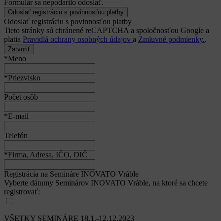
Formulár sa nepodarilo odoslať.
Odoslať registráciu s povinnosťou platby
Tieto stránky sú chránené reCAPTCHA a spoločnosťou Google a
platia
Pravidlá ochrany osobných údajov
a
Zmluvné podmienky.
.
Zatvoriť
*Meno
*Priezvisko
Počet osôb
*E-mail
Telefón
*Firma, Adresa, IČO, DIČ
Registrácia na Semináre INOVATO Vráble
Vyberte dátumy Seminárov INOVATO Vráble, na ktoré sa chcete
registrovať:
VŠETKY SEMINÁRE 18.1.-12.12.2023