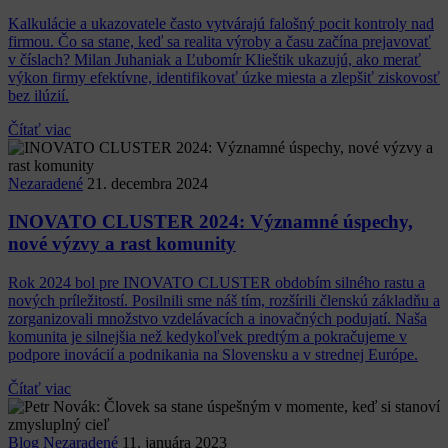
Kalkulácie a ukazovatele často vytvárajú falošný pocit kontroly nad
firmou. Čo sa stane, keď sa realita výroby a času začína prejavovať
v číslach? Milan Juhaniak a Ľubomír Klieštik ukazujú, ako merať
výkon firmy efektívne, identifikovať úzke miesta a zlepšiť ziskovosť
bez ilúzií.
Čítať viac
Nezaradené
21. decembra 2024
INOVATO CLUSTER 2024: Významné úspechy,
nové výzvy a rast komunity
Rok 2024 bol pre INOVATO CLUSTER obdobím silného rastu a
nových príležitostí. Posilnili sme náš tím, rozšírili členskú základňu a
zorganizovali množstvo vzdelávacích a inovačných podujatí. Naša
komunita je silnejšia než kedykoľvek predtým a pokračujeme v
podpore inovácií a podnikania na Slovensku a v strednej Európe.
Čítať viac
Blog
Nezaradené
11. januára 2023