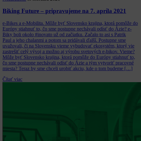
Biking Future – pripravujeme na 7. apríla 2021
e-Bikes a e-Mobilita. Môže byť Slovensko krajina, ktorá pomôže do
Európy stiahnuť to, čo sme postupne nechávali odísť do Ázie? e-
Biky boli okolo #inovato už od začiatku. Začalo to asi s Patrik
Paul a jeho chalanmi a potom sa pridávali ďalší. Postupne sme
uvažovali, či na Slovensku vieme vybudovať ekosystém, ktorý vie
zastrešiť celý vývoj a možno aj výrobu svetových e-bikov. Vieme?
Môže byť Slovensko krajina, ktorá pomôže do Európy stiahnuť to,
čo sme postupne nechávali odísť do Ázie a tým vytvoriť pracovné
miesta? Teraz by sme chceli urobiť akciu, kde o tom budeme […]
Čítať viac