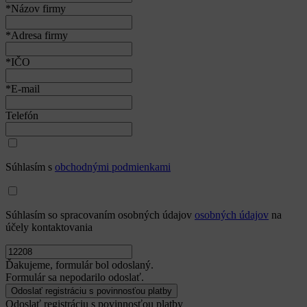
*IČO
*E-mail
Telefón
Súhlasím s
obchodnými podmienkami
Súhlasím so spracovaním osobných údajov
osobných údajov
na
účely kontaktovania
Ďakujeme, formulár bol odoslaný.
Formulár sa nepodarilo odoslať.
Odoslať registráciu s povinnosťou platby
Tieto stránky sú chránené reCAPTCHA a spoločnosťou Google a
platia
Pravidlá ochrany osobných údajov
a
Zmluvné podmienky.
.
Zatvoriť
*Meno