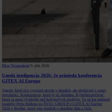
Blog
Nezaradené
9. júla 2026
Umelá inteligencia 2026: čo priniesla konferencia
GITEX AI Europe
Agenti, ktorí síce vyzerajú skvele v demách, ale zlyhávajú v ostrej
prevádzke. Konkurencia, ktorá je už globálna. Kyberbezpečnosť,
ktorá sa mení rýchlejšie než kedykoľvek predtým. To sú len niektoré
postrehy Petra Ballona zo ŠVEC GROUP z GITEX AI Europe
2026 v Berlíne, ktoré sme doplnili o aktuálne dáta a čísla.