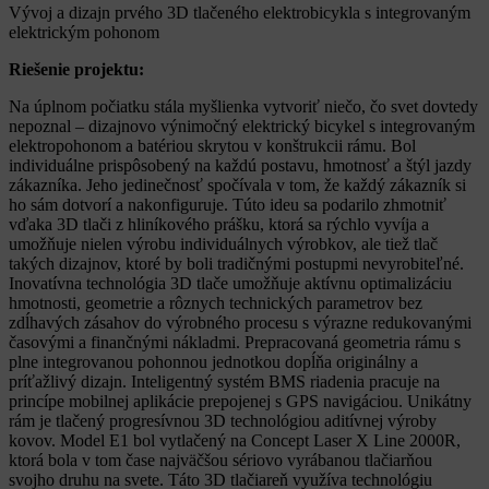
Vývoj a dizajn prvého 3D tlačeného elektrobicykla s integrovaným
elektrickým pohonom
Riešenie projektu:
Na úplnom počiatku stála myšlienka vytvoriť niečo, čo svet dovtedy
nepoznal – dizajnovo výnimočný elektrický bicykel s integrovaným
elektropohonom a batériou skrytou v konštrukcii rámu. Bol
individuálne prispôsobený na každú postavu, hmotnosť a štýl jazdy
zákazníka. Jeho jedinečnosť spočívala v tom, že každý zákazník si
ho sám dotvorí a nakonfiguruje. Túto ideu sa podarilo zhmotniť
vďaka 3D tlači z hliníkového prášku, ktorá sa rýchlo vyvíja a
umožňuje nielen výrobu individuálnych výrobkov, ale tiež tlač
takých dizajnov, ktoré by boli tradičnými postupmi nevyrobiteľné.
Inovatívna technológia 3D tlače umožňuje aktívnu optimalizáciu
hmotnosti, geometrie a rôznych technických parametrov bez
zdĺhavých zásahov do výrobného procesu s výrazne redukovanými
časovými a finančnými nákladmi. Prepracovaná geometria rámu s
plne integrovanou pohonnou jednotkou dopĺňa originálny a
príťažlivý dizajn. Inteligentný systém BMS riadenia pracuje na
princípe mobilnej aplikácie prepojenej s GPS navigáciou. Unikátny
rám je tlačený progresívnou 3D technológiou aditívnej výroby
kovov. Model E1 bol vytlačený na Concept Laser X Line 2000R,
ktorá bola v tom čase najväčšou sériovo vyrábanou tlačiarňou
svojho druhu na svete. Táto 3D tlačiareň využíva technológiu