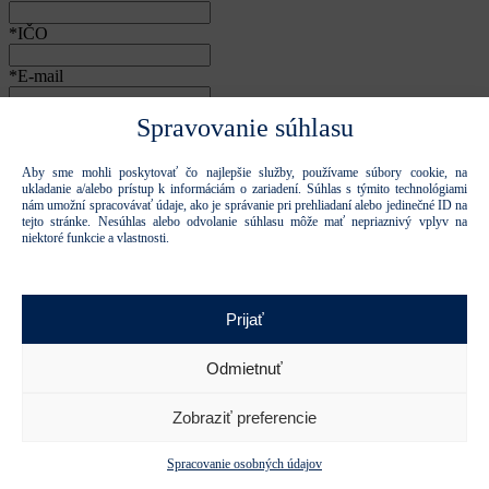
*Krajina pôvodu
Spravovanie súhlasu
Súhlasím so spracovaním osobných údajov
osobných údajov
na
účely kontaktovania
Aby sme mohli poskytovať čo najlepšie služby, používame súbory cookie, na
ukladanie a/alebo prístup k informáciám o zariadení. Súhlas s týmito technológiami
nám umožní spracovávať údaje, ako je správanie pri prehliadaní alebo jedinečné ID na
Ďakujeme, formulár bol odoslaný.
tejto stránke. Nesúhlas alebo odvolanie súhlasu môže mať nepriaznivý vplyv na
Formulár sa nepodarilo odoslať.
niektoré funkcie a vlastnosti.
Odoslať
Tieto stránky sú chránené reCAPTCHA a spoločnosťou Google a
Prijať
platia
Pravidlá ochrany osobných údajov
a
Zmluvné podmienky.
.
Zatvoriť
*Meno
Odmietnuť
*Priezvisko
Zobraziť preferencie
Počet a mená osôb
Spracovanie osobných údajov