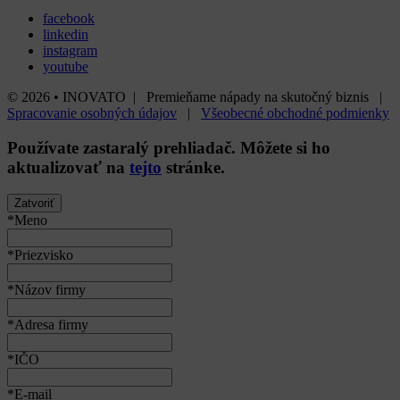
Next
01 / 09
Všetky články
Zatvoriť
Inovato
Staničná 502 / 952 01 Vráble, Slovensko
info@inovato.sk
Projekty
Case Studies
Plánované
Prebiehajúce
Ukončené
O nás
Služby