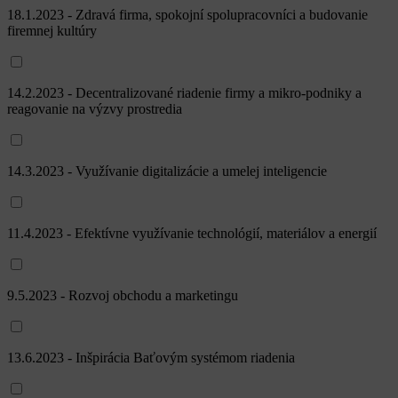
Formulár sa nepodarilo odoslať.
Odoslať registráciu s povinnosťou platby
Tieto stránky sú chránené reCAPTCHA a spoločnosťou Google a
platia
Pravidlá ochrany osobných údajov
a
Zmluvné podmienky.
.
Zatvoriť
*Meno
*Priezvisko
Počet osôb
*E-mail
Telefón
*Firma, Adresa, IČO, DIČ
Registrácia na Semináre INOVATO Vráble
Vyberte dátumy Seminárov INOVATO Vráble, na ktoré sa chcete
registrovať:
VŠETKY SEMINÁRE 18.1.-12.12.2023