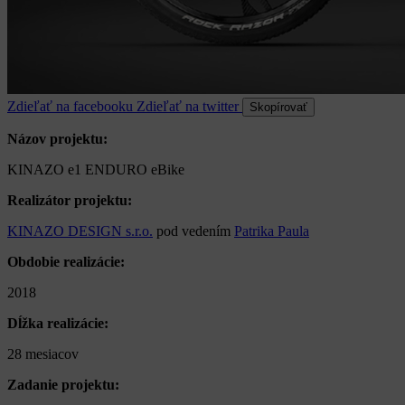
Zdieľať na facebooku
Zdieľať na twitter
Skopírovať
Názov projektu:
KINAZO e1 ENDURO eBike
Realizátor projektu:
KINAZO DESIGN s.r.o.
pod vedením
Patrika Paula
Obdobie realizácie:
2018
Dĺžka realizácie:
28 mesiacov
Zadanie projektu: