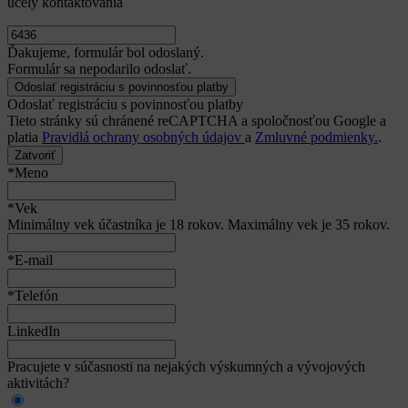
13.6.2023 - Inšpirácia Baťovým systémom riadenia
12.9.2023 - Stále inovácie v technológiách a procesoch
10.10.2023 - Možnosti financovania firemných aktivít
14.11.2023 - Osobnostný rozvoj a vzdelávanie
12.12.2023 - Vyšší zmysel práce
Správa
Súhlasím s
obchodnými podmienkami