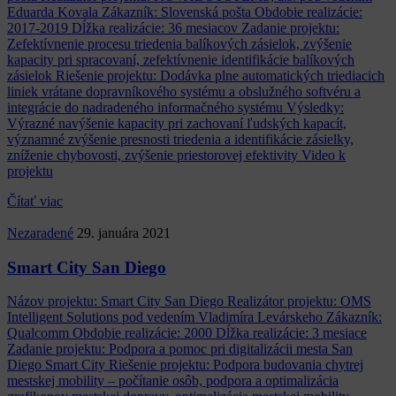
Eduarda Kovala Zákazník: Slovenská pošta Obdobie realizácie:
2017-2019 Dĺžka realizácie: 36 mesiacov Zadanie projektu:
Zefektívnenie procesu triedenia balíkových zásielok, zvýšenie
kapacity pri spracovaní, zefektívnenie identifikácie balíkových
zásielok Riešenie projektu: Dodávka plne automatických triediacich
liniek vrátane dopravníkového systému a obslužného softvéru a
integrácie do nadradeného informačného systému Výsledky:
Výrazné navýšenie kapacity pri zachovaní ľudských kapacít,
významné zvýšenie presnosti triedenia a identifikácie zásielky,
zníženie chybovosti, zvýšenie priestorovej efektivity Video k
projektu
Čítať viac