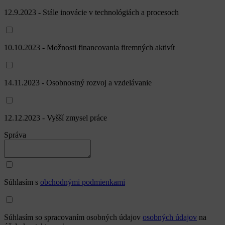
18.1.2023 - Zdravá firma, spokojní spolupracovníci a budovanie
firemnej kultúry
14.2.2023 - Decentralizované riadenie firmy a mikro-podniky a
reagovanie na výzvy prostredia
14.3.2023 - Využívanie digitalizácie a umelej inteligencie
11.4.2023 - Efektívne využívanie technológií, materiálov a energií
9.5.2023 - Rozvoj obchodu a marketingu