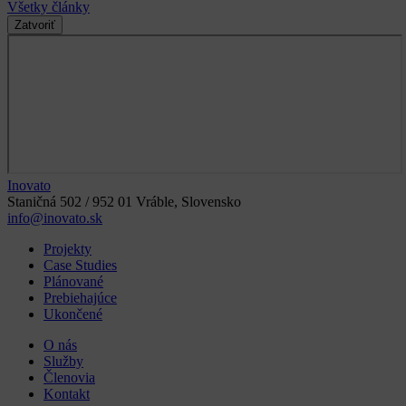
Diego Smart City Riešenie projektu: Podpora budovania chytrej
mestskej mobility – počítanie osôb, podpora a optimalizácia
grafikonov mestskej dopravy, optimalizácia mestskej mobility,
parking systémy, monitoring dopravy, kvality ciest, …. Výsledky:
Získali sme Qualcomm ako dlhodobého strategického partnera
Čítať viac
Nezaradené
29. januára 2021
PICK to LIGHT 2.0 Warehouse & storage solution
Názov projektu: PICK to LIGHT 2.0 Warehouse & storage solution
Realizátor projektu: SCR technologies s.r.o. pod vedením Pavla
Kubána Zákazník: Magna Exteriors (Bohemia) s.r.o. / BSS Praha
s.r.o. Obdobie realizácie: 2019 Dĺžka realizácie: 8 mesiacov Zadanie
projektu: Cieľom projektu je zabezpečenie jednej fázy vo výrobnom
procese Just-In-Sequence systému v automobilovom prostredí.
Konkrétne sa jedná o fázu preberania (pickovania) súčiastok z
priebežne doplňovaného skladu súčiastok do vozíkov, v ktorých sú
tieto súčiastky doručované do montážnych liniek nárazníkov, kde sa
pevne spoja a vytvoria tak hotový nárazník podľa špecifikácie
objednávateľa. V rámci […]
Čítať viac