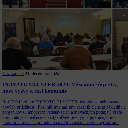
Nezaradené
21. decembra 2024
INOVATO CLUSTER 2024: Významné úspechy,
nové výzvy a rast komunity
Rok 2024 bol pre INOVATO CLUSTER obdobím silného rastu a
nových príležitostí. Posilnili sme náš tím, rozšírili členskú základňu a
zorganizovali množstvo vzdelávacích a inovačných podujatí. Naša
komunita je silnejšia než kedykoľvek predtým a pokračujeme v
podpore inovácií a podnikania na Slovensku a v strednej Európe.