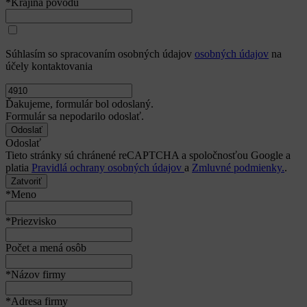
Informatika
Matematika
Fyzika
Iné
*Opíšte výskum
Opíšte svoj výskum, inštitúciu, v ktorej sa výskum realizuje, štádium
TRL vášho projektu
*Univerzita (najvyšší dosiahnutý stupeň vzdelania)
*Pracovné skúsenosti