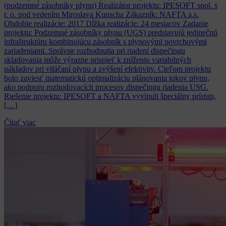
(podzemné zásobníky plynu) Realizátor projektu: IPESOFT spol. s
r. o. pod vedením Miroslava Kunscha Zákazník: NAFTA a.s.
Obdobie realizácie: 2017 Dĺžka realizácie: 24 mesiacov Zadanie
projektu: Podzemné zásobníky plynu (UGS) predstavujú jedinečnú
infraštruktúru kombinujúcu zásobník s plynovými povrchovými
zariadeniami. Správne rozhodnutia pri riadení dispečingu
skladovania môže výrazne prispieť k zníženiu variabilných
nákladov pri vtláčaní plynu a zvýšení efektivity. Cieľom projektu
bolo zaviesť matematickú optimalizáciu plánovania tokov plynu,
ako podporu rozhodovacích procesov dispečingu riadenia USG.
Riešenie projektu: IPESOFT a NAFTA vyvinuli špeciálny prístup,
[…]
Čítať viac