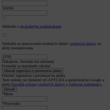
Členovia
Kontakt
facebook
linkedin
instagram
youtube
© 2026 • INOVATO | Premieňame nápady na skutočný biznis |
Spracovanie osobných údajov
|
Všeobecné obchodné podmienky
Používate
zastaralý
prehliadač. Môžete si ho
aktualizovať na
tejto
stránke.
Zatvoriť
*Meno
*Priezvisko
*Názov firmy
*Adresa firmy