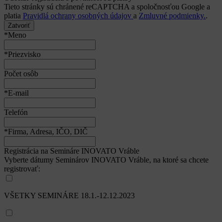
*Priezvisko
*Názov firmy
*Adresa firmy
*IČO
*E-mail
Telefón
Súhlasím s
obchodnými podmienkami
Súhlasím so spracovaním osobných údajov
osobných údajov
na
účely kontaktovania
Ďakujeme, formulár bol odoslaný.