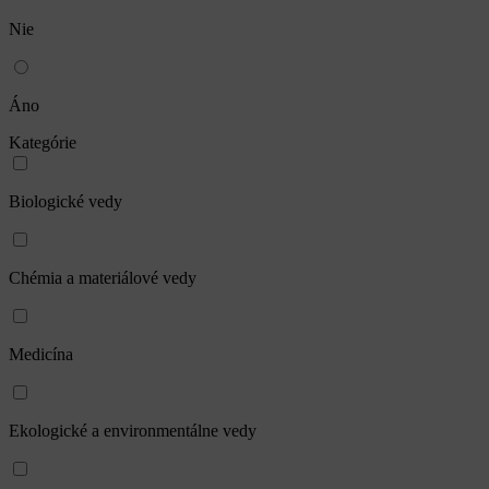
Súhlasím so spracovaním osobných údajov
osobných údajov
na
účely kontaktovania
Ďakujeme, formulár bol odoslaný.
Formulár sa nepodarilo odoslať.
Odoslať registráciu s povinnosťou platby
Tieto stránky sú chránené reCAPTCHA a spoločnosťou Google a
platia
Pravidlá ochrany osobných údajov
a
Zmluvné podmienky.
.
Zatvoriť
*Meno
*Vek
Minimálny vek účastníka je 18 rokov. Maximálny vek je 35 rokov.
*E-mail
*Telefón
LinkedIn