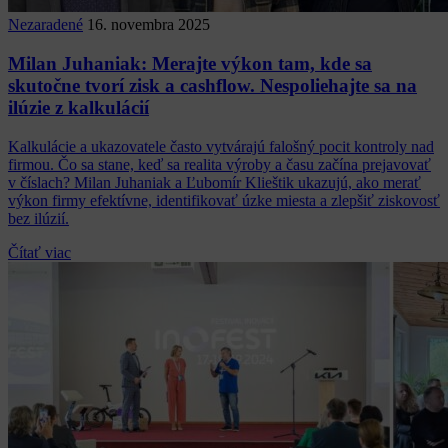
Nezaradené
16. novembra 2025
Milan Juhaniak: Merajte výkon tam, kde sa
skutočne tvorí zisk a cashflow. Nespoliehajte sa na
ilúzie z kalkulácií
Kalkulácie a ukazovatele často vytvárajú falošný pocit kontroly nad
firmou. Čo sa stane, keď sa realita výroby a času začína prejavovať
v číslach? Milan Juhaniak a Ľubomír Klieštik ukazujú, ako merať
výkon firmy efektívne, identifikovať úzke miesta a zlepšiť ziskovosť
bez ilúzií.
Čítať viac