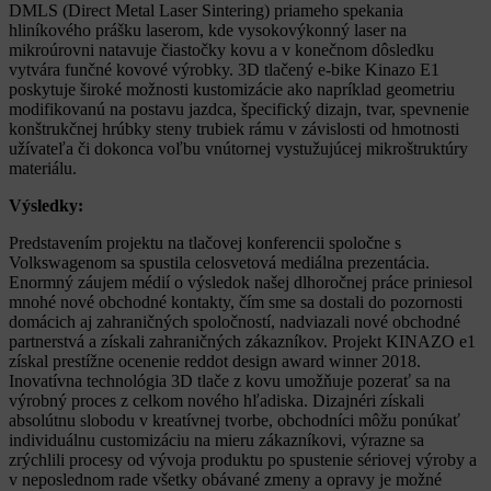
DMLS (Direct Metal Laser Sintering) priameho spekania
hliníkového prášku laserom, kde vysokovýkonný laser na
mikroúrovni natavuje čiastočky kovu a v konečnom dôsledku
vytvára funčné kovové výrobky. 3D tlačený e-bike Kinazo E1
poskytuje široké možnosti kustomizácie ako napríklad geometriu
modifikovanú na postavu jazdca, špecifický dizajn, tvar, spevnenie
konštrukčnej hrúbky steny trubiek rámu v závislosti od hmotnosti
užívateľa či dokonca voľbu vnútornej vystužujúcej mikroštruktúry
materiálu.
Výsledky:
Predstavením projektu na tlačovej konferencii spoločne s
Volkswagenom sa spustila celosvetová mediálna prezentácia.
Enormný záujem médií o výsledok našej dlhoročnej práce priniesol
mnohé nové obchodné kontakty, čím sme sa dostali do pozornosti
domácich aj zahraničných spoločností, nadviazali nové obchodné
partnerstvá a získali zahraničných zákazníkov. Projekt KINAZO e1
získal prestížne ocenenie reddot design award winner 2018.
Inovatívna technológia 3D tlače z kovu umožňuje pozerať sa na
výrobný proces z celkom nového hľadiska. Dizajnéri získali
absolútnu slobodu v kreatívnej tvorbe, obchodníci môžu ponúkať
individuálnu customizáciu na mieru zákazníkovi, výrazne sa
zrýchlili procesy od vývoja produktu po spustenie sériovej výroby a
v neposlednom rade všetky obávané zmeny a opravy je možné