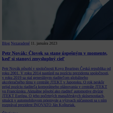
Blog
Nezaradené
11. januára 2023
Petr Novák: Človek sa stane úspešným v momente,
keď si stanoví zmysluplný cieľ
Petr Novák pôsobí v spoločnosti Koyo Bearings Česká republika od
roku 2001. V roku 2014 nastúpil na pozíciu prezidenta spoločnosti,
v roku 2019 sa stal generálnym riaditeľom globálneho
akceleračného tímu v centrále JTEKT v Japonsku. O rok neskôr
prijal pozíciu riaditeľa korporátneho plánovania v centrále JTEKT
vo Francúzsku. Aktuálne pôsobí ako riaditeľ automotive divízie
JTEKT Európa. O jeho početných manažérskych skúsenostiach,
situácii v automobilovom priemysle a výzvach súčasnosti sa s ním
rozprával prezident INOVATO Ján Košturiak.