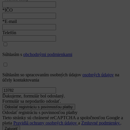
*IČO
*E-mail
Telefón
Súhlasím s
obchodnými podmienkami
Súhlasím so spracovaním osobných údajov
osobných údajov
na
účely kontaktovania
Ďakujeme, formulár bol odoslaný.
Formulár sa nepodarilo odoslať.
Odoslať registráciu s povinnosťou platby
Tieto stránky sú chránené reCAPTCHA a spoločnosťou Google a
platia
Pravidlá ochrany osobných údajov
a
Zmluvné podmienky.
.
Zatvoriť