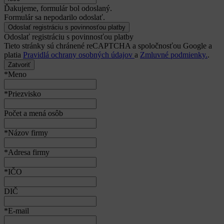
Ďakujeme, formulár bol odoslaný.
Formulár sa nepodarilo odoslať.
Odoslať registráciu s povinnosťou platby
Tieto stránky sú chránené reCAPTCHA a spoločnosťou Google a
platia
Pravidlá ochrany osobných údajov
a
Zmluvné podmienky.
.
Zatvoriť
*Meno
*Priezvisko
Počet a mená osôb
*Názov firmy
*Adresa firmy
*IČO
DIČ
*E-mail