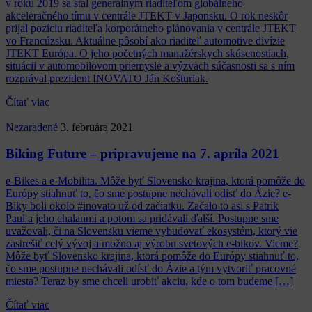
v roku 2019 sa stal generálnym riaditeľom globálneho
akceleračného tímu v centrále JTEKT v Japonsku. O rok neskôr
prijal pozíciu riaditeľa korporátneho plánovania v centrále JTEKT
vo Francúzsku. Aktuálne pôsobí ako riaditeľ automotive divízie
JTEKT Európa. O jeho početných manažérskych skúsenostiach,
situácii v automobilovom priemysle a výzvach súčasnosti sa s ním
rozprával prezident INOVATO Ján Košturiak.
Čítať viac
Nezaradené
3. februára 2021
Biking Future – pripravujeme na 7. apríla 2021
e-Bikes a e-Mobilita. Môže byť Slovensko krajina, ktorá pomôže do
Európy stiahnuť to, čo sme postupne nechávali odísť do Ázie? e-
Biky boli okolo #inovato už od začiatku. Začalo to asi s Patrik
Paul a jeho chalanmi a potom sa pridávali ďalší. Postupne sme
uvažovali, či na Slovensku vieme vybudovať ekosystém, ktorý vie
zastrešiť celý vývoj a možno aj výrobu svetových e-bikov. Vieme?
Môže byť Slovensko krajina, ktorá pomôže do Európy stiahnuť to,
čo sme postupne nechávali odísť do Ázie a tým vytvoriť pracovné
miesta? Teraz by sme chceli urobiť akciu, kde o tom budeme […]
Čítať viac