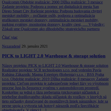
Qualcomm Obdobie realizácie: 2000 Dĺžka realizácie: 3 mesiace
Zadanie projektu: Podpora a pomoc pri digitalizácii mesta San
Diego Smart City Riešenie projektu: Podpora budovania chytrej
mestskej mobility – počítanie osôb, podpora a optimalizácia
grafikonov mestskej dopravy, optimalizácia mestskej mobility,
parking systémy, monitoring dopravy, kvality ciest, …. Výsledky:
Získali sme Qualcomm ako dlhodobého strategického partnera
Čítať viac
Nezaradené
29. januára 2021
PICK to LIGHT 2.0 Warehouse & storage solution
Názov projektu: PICK to LIGHT 2.0 Warehouse & storage solution
Realizátor projektu: SCR technologies s.r.o. pod vedením Pavla
Kubána Zákazník: Magna Exteriors (Bohemia) s.r.o. / BSS Praha
s.r.o. Obdobie realizácie: 2019 Dĺžka realizácie: 8 mesiacov Zadanie
projektu: Cieľom projektu je zabezpečenie jednej fázy vo výrobnom
procese Just-In-Sequence systému v automobilovom prostredí.
Konkrétne sa jedná o fázu preberania (pickovania) súčiastok z
priebežne doplňovaného skladu súčiastok do vozíkov, v ktorých sú
tieto súčiastky doručované do montážnych liniek nárazníkov, kde sa
pevne spoja a vytvoria tak hotový nárazník podľa špecifikácie
objednávateľa. V rámci […]