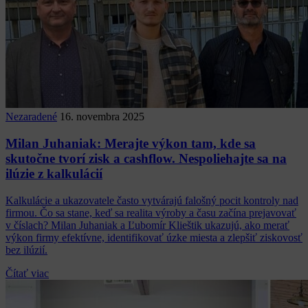
Nezaradené
16. novembra 2025
Milan Juhaniak: Merajte výkon tam, kde sa
skutočne tvorí zisk a cashflow. Nespoliehajte sa na
ilúzie z kalkulácií
Kalkulácie a ukazovatele často vytvárajú falošný pocit kontroly nad
firmou. Čo sa stane, keď sa realita výroby a času začína prejavovať
v číslach? Milan Juhaniak a Ľubomír Klieštik ukazujú, ako merať
výkon firmy efektívne, identifikovať úzke miesta a zlepšiť ziskovosť
bez ilúzií.
Čítať viac