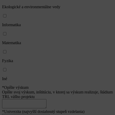
Ekologické a environmentálne vedy
Informatika
Matematika
Fyzika
Iné
*Opíšte výskum
Opíšte svoj výskum, inštitúciu, v ktorej sa výskum realizuje, štádium
TRL vášho projektu
*Univerzita (najvyšší dosiahnutý stupeň vzdelania)