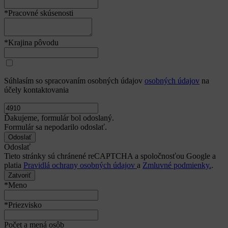
*Pracovné skúsenosti
*Krajina pôvodu
Súhlasím so spracovaním osobných údajov
osobných údajov
na
účely kontaktovania
Ďakujeme, formulár bol odoslaný.
Formulár sa nepodarilo odoslať.
Odoslať
Tieto stránky sú chránené reCAPTCHA a spoločnosťou Google a
platia
Pravidlá ochrany osobných údajov
a
Zmluvné podmienky.
.
Zatvoriť
*Meno
*Priezvisko
Počet a mená osôb