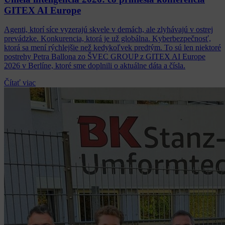
GITEX AI Europe
Agenti, ktorí síce vyzerajú skvele v demách, ale zlyhávajú v ostrej
prevádzke. Konkurencia, ktorá je už globálna. Kyberbezpečnosť,
ktorá sa mení rýchlejšie než kedykoľvek predtým. To sú len niektoré
postrehy Petra Ballona zo ŠVEC GROUP z GITEX AI Europe
2026 v Berlíne, ktoré sme doplnili o aktuálne dáta a čísla.
Čítať viac