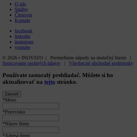
O nás
Služby
Členovia
Kontakt
facebook
linkedin
instagram
youtube
© 2026 • INOVATO | Premieňame nápady na skutočný biznis |
Spracovanie osobných údajov
|
Všeobecné obchodné podmienky
Používate
zastaralý
prehliadač. Môžete si ho
aktualizovať na
tejto
stránke.
Zatvoriť
*Meno
*Priezvisko
*Názov firmy
*Adresa firmy