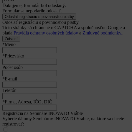
Ďakujeme, formulár bol odoslaný.
Formulár sa nepodarilo odoslať.
Odoslať registráciu s povinnosťou platby
Tieto stránky sú chránené reCAPTCHA a spoločnosťou Google a
platia
Pravidlá ochrany osobných údajov
a
Zmluvné podmienky.
.
Zatvoriť
*Meno
*Priezvisko
Počet osôb
*E-mail
Telefón
*Firma, Adresa, IČO, DIČ
Registrácia na Semináre INOVATO Vráble
Vyberte dátumy Seminárov INOVATO Vráble, na ktoré sa chcete
registrovať: