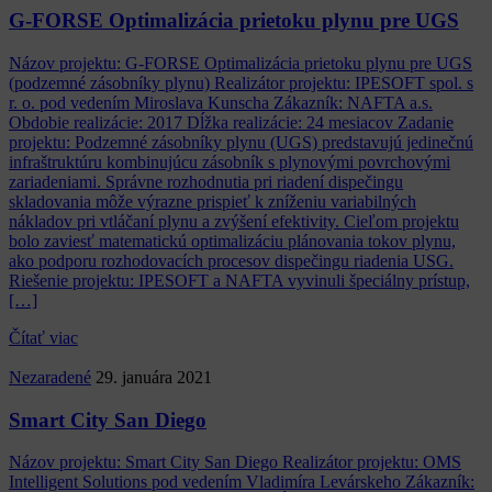
G-FORSE Optimalizácia prietoku plynu pre UGS
Názov projektu: G-FORSE Optimalizácia prietoku plynu pre UGS
(podzemné zásobníky plynu) Realizátor projektu: IPESOFT spol. s
r. o. pod vedením Miroslava Kunscha Zákazník: NAFTA a.s.
Obdobie realizácie: 2017 Dĺžka realizácie: 24 mesiacov Zadanie
projektu: Podzemné zásobníky plynu (UGS) predstavujú jedinečnú
infraštruktúru kombinujúcu zásobník s plynovými povrchovými
zariadeniami. Správne rozhodnutia pri riadení dispečingu
skladovania môže výrazne prispieť k zníženiu variabilných
nákladov pri vtláčaní plynu a zvýšení efektivity. Cieľom projektu
bolo zaviesť matematickú optimalizáciu plánovania tokov plynu,
ako podporu rozhodovacích procesov dispečingu riadenia USG.
Riešenie projektu: IPESOFT a NAFTA vyvinuli špeciálny prístup,
[…]
Čítať viac
Nezaradené
29. januára 2021
Smart City San Diego
Názov projektu: Smart City San Diego Realizátor projektu: OMS
Intelligent Solutions pod vedením Vladimíra Levárskeho Zákazník: