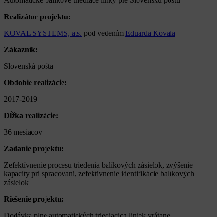
Automatické balíkové triediace linky pre Slovenskú poštu
Realizátor projektu:
KOVAL SYSTEMS, a.s.
pod vedením
Eduarda Kovala
Zákazník:
Slovenská pošta
Obdobie realizácie:
2017-2019
Dĺžka realizácie:
36 mesiacov
Zadanie projektu:
Zefektívnenie procesu triedenia balíkových zásielok, zvýšenie
kapacity pri spracovaní, zefektívnenie identifikácie balíkových
zásielok
Riešenie projektu:
Dodávka plne automatických triediacich liniek vrátane