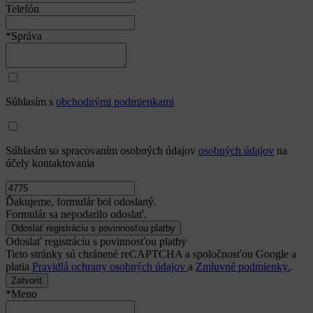
Telefón
*Správa
Súhlasím s
obchodnými podmienkami
Súhlasím so spracovaním osobných údajov
osobných údajov
na
účely kontaktovania
Ďakujeme, formulár bol odoslaný.
Formulár sa nepodarilo odoslať.
Odoslať registráciu s povinnosťou platby
Tieto stránky sú chránené reCAPTCHA a spoločnosťou Google a
platia
Pravidlá ochrany osobných údajov
a
Zmluvné podmienky.
.
Zatvoriť
*Meno