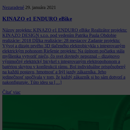
Nezaradené
29. januára 2021
KINAZO e1 ENDURO eBike
Názov projektu: KINAZO e1 ENDURO eBike Realizátor projektu:
KINAZO DESIGN s.r.o. pod vedením Patrika Paula Obdobie
realizácie: 2018 Dĺžka realizácie: 28 mesiacov Zadanie projektu:
Vývoj a dizajn prvého 3D tlačeného elektrobicykla s integrovaným
elektrickým pohonom Riešenie projektu: Na úplnom počiatku stála
myšlienka vytvoriť niečo, čo svet dovtedy nepoznal – dizajnovo
výnimočný elektrický bicykel s integrovaným elektropohonom a
batériou skrytou v konštrukcii rámu. Bol individuálne prispôsobený
na každú postavu, hmotnosť a štýl jazdy zákazníka. Jeho
jedinečnosť spočívala v tom, že každý zákazník si ho sám dotvorí a
nakonfiguruje. Túto ideu sa […]
Čítať viac