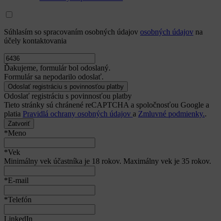
Súhlasím so spracovaním osobných údajov
osobných údajov
na
účely kontaktovania
Ďakujeme, formulár bol odoslaný.
Formulár sa nepodarilo odoslať.
Odoslať registráciu s povinnosťou platby
Tieto stránky sú chránené reCAPTCHA a spoločnosťou Google a
platia
Pravidlá ochrany osobných údajov
a
Zmluvné podmienky.
.
Zatvoriť
*Meno
*Vek
Minimálny vek účastníka je 18 rokov. Maximálny vek je 35 rokov.
*E-mail
*Telefón
LinkedIn