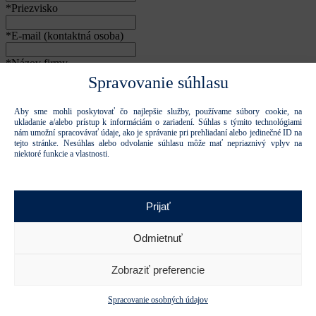
*Priezvisko
*E-mail (kontaktná osoba)
*Názov firmy
Spravovanie súhlasu
Aby sme mohli poskytovať čo najlepšie služby, používame súbory cookie, na
Súhlasím so spracovaním osobných údajov
osobných údajov
na
ukladanie a/alebo prístup k informáciám o zariadení. Súhlas s týmito technológiami
účely kontaktovania
nám umožní spracovávať údaje, ako je správanie pri prehliadaní alebo jedinečné ID na
tejto stránke. Nesúhlas alebo odvolanie súhlasu môže mať nepriaznivý vplyv na
niektoré funkcie a vlastnosti.
Ďakujeme, formulár bol odoslaný.
Formulár sa nepodarilo odoslať.
Prijať
Prihlásiť sa na odber
Tieto stránky sú chránené reCAPTCHA a spoločnosťou Google a
platia
Pravidlá ochrany osobných údajov
a
Zmluvné podmienky.
.
Odmietnuť
Zatvoriť
*Meno
Zobraziť preferencie
*Priezvisko
Spracovanie osobných údajov
Počet osôb