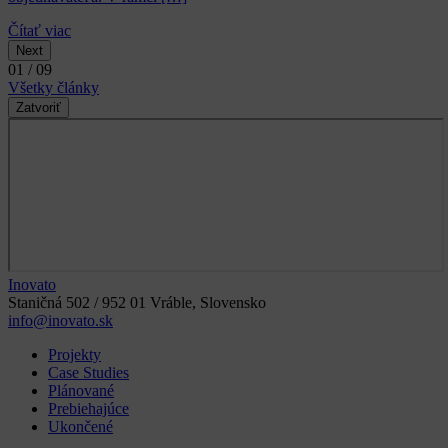
Čítať viac
Next
01 / 09
Všetky články
Zatvoriť
Inovato
Staničná 502 / 952 01 Vráble, Slovensko
info@inovato.sk
Projekty
Case Studies
Plánované
Prebiehajúce
Ukončené