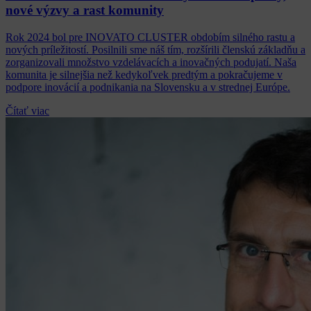
nové výzvy a rast komunity
Rok 2024 bol pre INOVATO CLUSTER obdobím silného rastu a
nových príležitostí. Posilnili sme náš tím, rozšírili členskú základňu a
zorganizovali množstvo vzdelávacích a inovačných podujatí. Naša
komunita je silnejšia než kedykoľvek predtým a pokračujeme v
podpore inovácií a podnikania na Slovensku a v strednej Európe.
Čítať viac