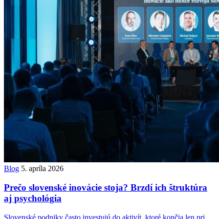
Blog
5. apríla 2026
Prečo slovenské inovácie stoja? Brzdí ich štruktúra
aj psychológia
Slovenské podniky často investujú do aktivít, ktoré končia len pri