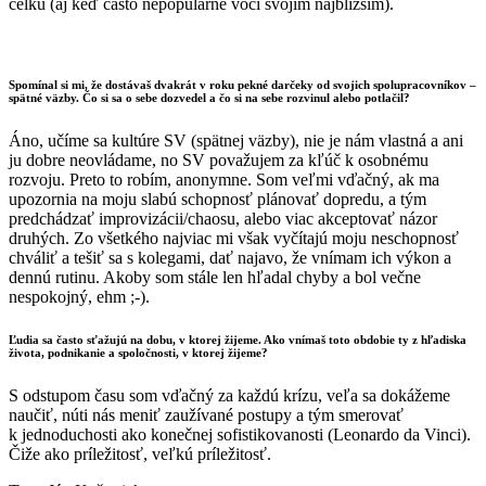
celku (aj keď často nepopulárne voči svojim najbližším).
Spomínal si mi, že dostávaš dvakrát v roku pekné darčeky od svojich spolupracovníkov –
spätné väzby. Čo si sa o sebe dozvedel a čo si na sebe rozvinul alebo potlačil?
Áno, učíme sa kultúre SV (spätnej väzby), nie je nám vlastná a ani
ju dobre neovládame, no SV považujem za kľúč k osobnému
rozvoju. Preto to robím, anonymne. Som veľmi vďačný, ak ma
upozornia na moju slabú schopnosť plánovať dopredu, a tým
predchádzať improvizácii/chaosu, alebo viac akceptovať názor
druhých. Zo všetkého najviac mi však vyčítajú moju neschopnosť
chváliť a tešiť sa s kolegami, dať najavo, že vnímam ich výkon a
dennú rutinu. Akoby som stále len hľadal chyby a bol večne
nespokojný, ehm ;-).
Ľudia sa často sťažujú na dobu, v ktorej žijeme. Ako vnímaš toto obdobie ty z hľadiska
života, podnikanie a spoločnosti, v ktorej žijeme?
S odstupom času som vďačný za každú krízu, veľa sa dokážeme
naučiť, núti nás meniť zaužívané postupy a tým smerovať
k jednoduchosti ako konečnej sofistikovanosti (Leonardo da Vinci).
Čiže ako príležitosť, veľkú príležitosť.