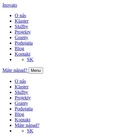
Inovato
O nás
Klaster
Služby
Projekty
Granty
Podujatia
Blog
Kontakt
SK
Máte nápad?
Menu
O nás
Klaster
Služby
Projekty
Granty
Podujatia
Blog
Kontakt
Máte nápad?
SK