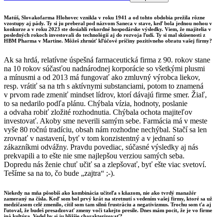
Matúš, Slovakofarma Hlohovec vznikla v roku 1941 a od tohto obdobia prežila rôzne
vzostupy aj pády. Ty si ju preberal pod názvom Saneca v stave, keď bola jednou nohou v
konkurze a v roku 2023 ste dosiahli rekordné hospodárske výsledky. Viem, že majitelia v
posledných rokoch investovali do technológií aj do rozvoja ľudí. Ty si mal skúsenosti z
HBM Pharma v Martine. Môžeš zhrnúť kľúčové príčiny pozitívneho obratu vašej firmy?
Ak sa hrdá, relatívne úspešná farmaceutická firma z 90. rokov stane
na 10 rokov súčasťou nadnárodnej korporácie so všetkými plusmi
a mínusmi a od 2013 má fungovať ako zmluvný výrobca liekov,
resp. vrátiť sa na trh s aktívnymi substanciami, potom to znamená
v prvom rade zmeniť mindset lídrov, ktorí dávajú firme smer. Žiaľ,
to sa nedarilo podľa plánu. Chýbala vízia, hodnoty, poslanie
a odvaha robiť zložité rozhodnutia. Chýbala ochota majiteľov
investovať. Akoby sme neverili samým sebe. Farmácia má v meste
vyše 80 ročnú tradíciu, obsah nám rozhodne nechýbal. Stačí sa len
zrovnať v nastavení, byť v tom konzistentný a v jednaní so
zákazníkmi odvážny. Pravdu povediac, súčasné výsledky aj nás
prekvapili a to ešte nie sme najlepšou verziou samých seba.
Dopredu nás ženie chuť učiť sa a zlepšovať, byť ešte viac svetoví.
Tešíme sa na to, čo bude „zajtra“ ;-).
Niekedy na mňa pôsobíš ako kombinácia učiteľa s kňazom, nie ako tvrdý manažér
zameraný na čísla. Keď som bol prvý krát na stretnutí s vedením vašej firmy, ktoré sa už
medzičasom celé zmenilo, cítil som tam silnú frustráciu a negativizmus. Trochu som ťa aj
ľutoval, že budeš presadzovať zmeny voči takejto presile. Dnes mám pocit, že je vo firme
iná kultúra. Vedel by si ju bližšie charakterizovať?