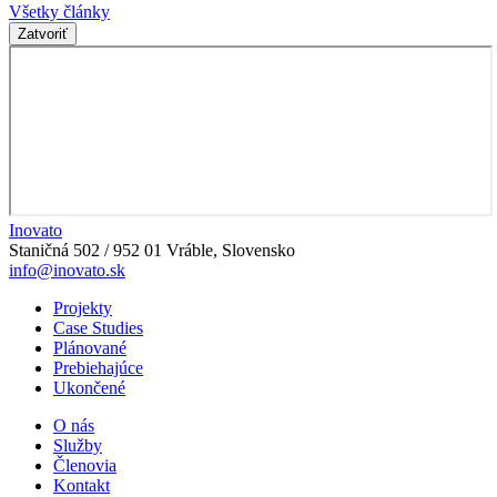
Všetky články
Zatvoriť
Inovato
Staničná 502 / 952 01 Vráble, Slovensko
info@inovato.sk
Projekty
Case Studies
Plánované
Prebiehajúce
Ukončené
O nás
Služby
Členovia
Kontakt