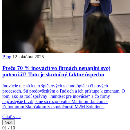
Blog
12. októbra 2025
Prečo 70 % inovácií vo firmách nenaplní svoj
potenciál? Toto je skutočný faktor úspechu
Inovácie nie sú len o špičkových technológiách či nových
procesoch. Sú predovšetkým o ľuďoch a ich prístupe k zmenám. O
tom, ako sa rodí správny „mindset pre inovácie“ a čo firmy
najčastejšie brzdí, sme sa rozprávali s Martinom Jančom a
Ľubomírom Skurčákom zo spoločnosti M2M Solutions.
Čítať viac
Next
01 / 10