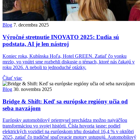
Blog
7. decembra 2025
Výročné stretnutie INOVATO 2025: Ľudia sú
podstata, AI je len nástroj
Koniec roka, Kubínska Hoľa, Hotel GREEN. Zatiaľ čo vonku
mrzlo, vo vnútri sme rozbehli diskusie o témach, ktoré nás čakajú v
roku 2026. A neboli to jednoduché otázky.
Čítať viac
Blog
30. novembra 2025
Bridge & Shift: Keď sa európske regióny učia od
seba navzájom
Európsky automobilový priemysel prechádza možno najväčšou
transformáciou vo svojej histórii. Čísla hovoria jasne: podiel
elektrických vozidiel na európskom trhu dosiahol 16,4 % v októbri
2025, zatiaľ čo tradičné spaľovacie motory ustupujú. Automobilový