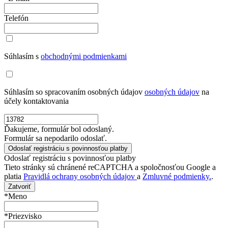
Telefón
Súhlasím s
obchodnými podmienkami
Súhlasím so spracovaním osobných údajov
osobných údajov
na
účely kontaktovania
Ďakujeme, formulár bol odoslaný.
Formulár sa nepodarilo odoslať.
Odoslať registráciu s povinnosťou platby
Tieto stránky sú chránené reCAPTCHA a spoločnosťou Google a
platia
Pravidlá ochrany osobných údajov
a
Zmluvné podmienky.
.
Zatvoriť
*Meno
*Priezvisko