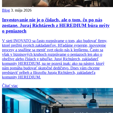
Blog
3. mája 2026
Investovanie nie je o číslach, ale o tom, čo po nás
zostane. Juraj Richtárech z HEREDIUM búra mýty
o peniazoch
V sieti INOVATO sa často rozprávame o tom, ako budovať firmy,
ktoré prežijú svojich zakladateľov. Hľadáme synergie, inovujeme
procesy a snažíme sa meniť svet okolo nás k lepšiemu. Často sa
však v biznisových kruhoch rozprávame o peniazoch len ako o
obežive alebo číslach v tabuľke. Juraj Richtárech, zakladateľ
komunity HEREDIUM, na ne pozerá inak: ako na nástroj, ktorý
nám pomáha budovať skutočné dedičstvo. Dnes vám chceme
predstaviť príbeh a filozofiu Juraja Richtárech, zakladateľa
komunity HEREDIUM.
Čítať viac