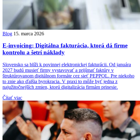
Blog
15. marca 2026
E-invoicing: Digitálna fakturácia, ktorá dá firme
kontrolu a šetrí náklady
Slovensko sa blíži k povinnej elektronickej fakturácii. Od januára
2027 budú musieť firmy vystavovať a prijímať faktúry v
štruktúrovanom digitálnom formáte cez sieť PEPPOL. Pre niekoho
to znie ako ďalšia byrokracia. V praxi to môže byť jedna z
najužitočnejších zmien, ktorú digitalizácia firmám prinesie.
Čítať viac