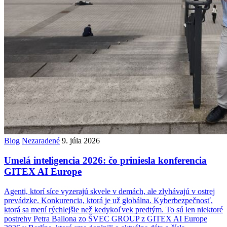
Blog
Nezaradené
9. júla 2026
Umelá inteligencia 2026: čo priniesla konferencia
GITEX AI Europe
Agenti, ktorí síce vyzerajú skvele v demách, ale zlyhávajú v ostrej
prevádzke. Konkurencia, ktorá je už globálna. Kyberbezpečnosť,
ktorá sa mení rýchlejšie než kedykoľvek predtým. To sú len niektoré
postrehy Petra Ballona zo ŠVEC GROUP z GITEX AI Europe