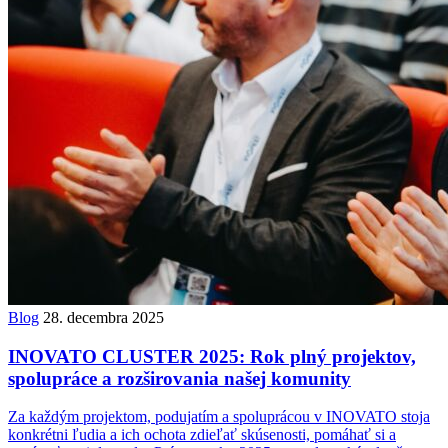
Blog
28. decembra 2025
INOVATO CLUSTER 2025: Rok plný projektov,
spolupráce a rozširovania našej komunity
Za každým projektom, podujatím a spoluprácou v INOVATO stoja
konkrétni ľudia a ich ochota zdieľať skúsenosti, pomáhať si a