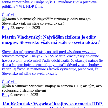
sektor zamestnáva v Európe vyše 13 miliónov ľudí a prispieva
približne 7 % k HDP Únie.
Čítať viac
Blog
23. novembra 2025
Martin Vlachynský: Najväčším rizikom je odliv
mozgov. Slovensko však má stále čo svetu ukázať
Slovensko má potenciál rásť, no stojí pred zásadnou výzvou –
odlivom mozgov. Analytik INESS Martin Vlachynský otvorene
hovorí o tom, prečo mladí ľudia odchádzajú, čo ukazujú najnovšie
dáta a čo potrebujeme zmeniť, aby tu našli dôvod zostať, budovať
kariéru aj život. V rozhovore zároveň vysvetľuje, prečo verí, že
Slovensko má stále čo svetu ukázať.
Čítať viac
Blog
9. novembra 2025
Ján Košturiak: Vyspelosť krajiny sa nemeria HDP,