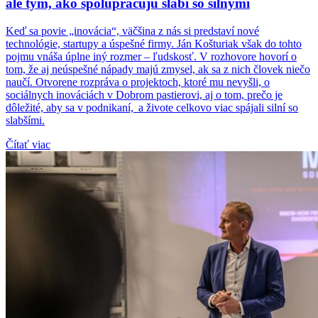
ale tým, ako spolupracujú slabí so silnými
Keď sa povie „inovácia“, väčšina z nás si predstaví nové
technológie, startupy a úspešné firmy. Ján Košturiak však do tohto
pojmu vnáša úplne iný rozmer – ľudskosť. V rozhovore hovorí o
tom, že aj neúspešné nápady majú zmysel, ak sa z nich človek niečo
naučí. Otvorene rozpráva o projektoch, ktoré mu nevyšli, o
sociálnych inováciách v Dobrom pastierovi, aj o tom, prečo je
dôležité, aby sa v podnikaní, a živote celkovo viac spájali silní so
slabšími.
Čítať viac