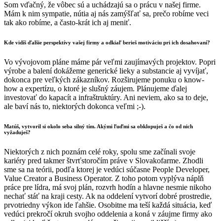
Som vďačný, že vôbec sú a uchádzajú sa o prácu v našej firme.
Mám k nim sympatie, nútia aj nás zamýšľať sa, prečo robíme veci
tak ako robíme, a často-krát ich aj meniť.
Kde vidíš ďalšie perspektívy vašej firmy a odkiaľ berieš motiváciu pri ich dosahovaní?
Vo vývojovom pláne máme pár veľmi zaujímavých projektov. Popri
výrobe a balení dokážeme generické lieky a substancie aj vyvíjať,
dokonca pre veľkých zákazníkov. Rozširujeme ponuku o know-
how a expertízu, o ktoré je slušný záujem. Plánujeme ďalej
investovať do kapacít a infraštruktúry. Ani neviem, ako sa to deje,
ale baví nás to, niektorých dokonca veľmi ;-).
Matúš, vytvoril si okolo seba silný tím. Akými ľuďmi sa obklopuješ a čo od nich
vyžaduješ?
Niektorých z nich poznám celé roky, spolu sme začínali svoje
kariéry pred takmer štvrťstoročím práve v Slovakofarme. Zhodli
sme sa na teórii, podľa ktorej je vedúci súčasne People Developer,
Value Creator a Business Operator. Z toho potom vyplýva náplň
práce pre lídra, má svoj plán, rozvrh hodín a hlavne nesmie nikoho
nechať stáť na kraji cesty. Ak na oddelení vytvorí dobré prostredie,
prvotriedny výkon ide ľahšie. Osobitne ma teší každá situácia, keď
vedúci prekročí okruh svojho oddelenia a koná v záujme firmy ako