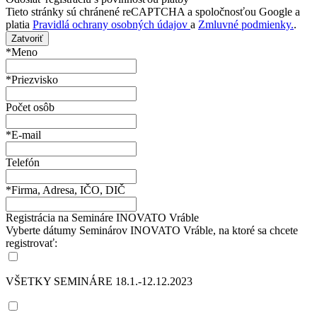
Tieto stránky sú chránené reCAPTCHA a spoločnosťou Google a
platia
Pravidlá ochrany osobných údajov
a
Zmluvné podmienky.
.
Zatvoriť
*Meno
*Priezvisko
Počet osôb
*E-mail
Telefón
*Firma, Adresa, IČO, DIČ
Registrácia na Semináre INOVATO Vráble
Vyberte dátumy Seminárov INOVATO Vráble, na ktoré sa chcete
registrovať:
VŠETKY SEMINÁRE 18.1.-12.12.2023