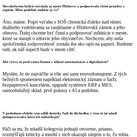
Slovakofarma kedysi rozvíjala aj mesto Hlohovec a podporovala rôzne projekty v
regióne. Máte podobné ambície aj vy?
Áno, máme. Popri vzťahu s SOŠ chemická ďaleko nad rámec
duálneho vzdelávania sa zaujímame o Hlohovský zámok a jeho
obnovu. Ďalej chceme byť činní a podporovať inštitúcie v meste,
ktoré sa starajú o zdravie jeho obyvateľov. Nechcem, aby naša
spoločenská zodpovednosť zostala iba ako opis na papieri. Budeme
radi, ak náš úspech bude v meste cítiť.
Aké výzvy sú pred vašou firmou v oblasti automatizácie a digitalizácie?
Myslím, že tie najväčšie si ešte ani sami neuvedomujeme. Z tých
bežných spomeniem napríklad elektronický záznam o šarži,
bezpapierovú kanceláriu, upgrade systémov ERP a MES,
samoobslužný sklad, prvé pokusy s AI a podobne.
V poslednom období vám odišli desiatky ľudí do dôchodku, v čom sú iní mladí
spolupracovníci, ktorí ich nahrádzajú?
Páči sa mi, že mladší kolegovia jednajú otvorene, priamo,
rozmýšľajú kriticky a mnohí z nich ukazujú záujem o to, čo robia.