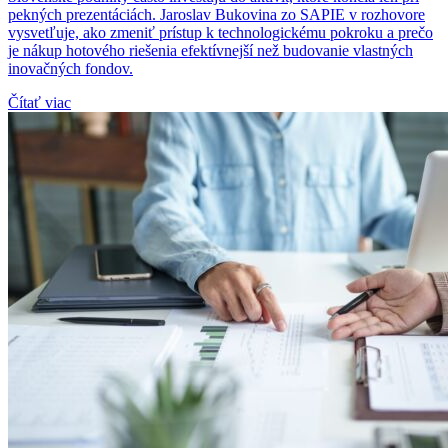
pekných prezentáciách. Jaroslav Bukovina zo SAPIE v rozhovore
vysvetľuje, ako zmeniť prístup k technologickému pokroku a prečo
je nákup hotového riešenia efektívnejší než budovanie vlastných
inovačných fondov.
Čítať viac