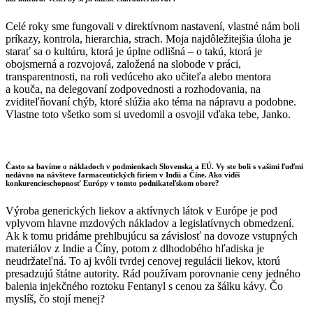
Celé roky sme fungovali v direktívnom nastavení, vlastné nám boli
príkazy, kontrola, hierarchia, strach. Moja najdôležitejšia úloha je
starať sa o kultúru, ktorá je úplne odlišná – o takú, ktorá je
obojsmerná a rozvojová, založená na slobode v práci,
transparentnosti, na roli vedúceho ako učiteľa alebo mentora
a kouča, na delegovaní zodpovednosti a rozhodovania, na
zviditeľňovaní chýb, ktoré slúžia ako téma na nápravu a podobne.
Vlastne toto všetko som si uvedomil a osvojil vďaka tebe, Janko.
Často sa bavíme o nákladoch v podmienkach Slovenska a EÚ. Vy ste boli s vašimi ľuďmi
nedávno na návšteve farmaceutických firiem v Indii a Číne. Ako vidíš
konkurencieschopnosť Európy v tomto podnikateľskom obore?
Výroba generických liekov a aktívnych látok v Európe je pod
vplyvom hlavne mzdových nákladov a legislatívnych obmedzení.
Ak k tomu pridáme prehlbujúcu sa závislosť na dovoze vstupných
materiálov z Indie a Číny, potom z dlhodobého hľadiska je
neudržateľná. To aj kvôli tvrdej cenovej regulácii liekov, ktorú
presadzujú štátne autority. Rád používam porovnanie ceny jedného
balenia injekčného roztoku Fentanyl s cenou za šálku kávy. Čo
myslíš, čo stojí menej?