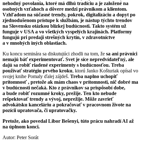
nehodný povolania, ktoré má dlhú tradíciu a je založené na
osobných vzťahoch a dôvere medzi právnikom a klientom.
Vzhľadom na súčasné trendy, pokrok, digitalizáciu a dopyt po
zjednodušenom prístupe k službám, je nástup týchto trendov
na Slovensku otázkou blízkej budúcnosti. Takto systém už
funguje v USA a vo všetkých vyspelých krajinách. Platformy
fungujú pri predaji strešných krytín, v zdravotníctve
a v mnohých iných oblastiach.
Ku koncu seminára sa diskutujúci zhodli na tom, že
sa ani právnici
nemajú báť experimentovať. Svet je síce nepredvídateľný, ale
dajú sa robiť riadené experimenty s budúcnosťou. Treba
používať stratégiu prvého kroku
, ktorú Janko Košturiak opísal vo
svojej knihe Pomaly ďalej zájdeš.
Treba naplno uchopiť
prítomnosť , pretože ak mám chaos v prítomnosti, nič dobré ma
v budúcnosti nečaká. Kto z právnikov sa prispôsobí dobe,
a bude robiť rozumné kroky, prežije. Ten kto nebude
rešpektovať trendy a vývoj, neprežije. Môže zavrieť
advokátsku kanceláriu a pokračovať v pracovnom živote na
pozícii upratovača, či upratovačky.
Pretože, ako povedal Libor Bešenyi, túto prácu nahradí AI až
na úplnom konci.
Autor: Peter Sorát