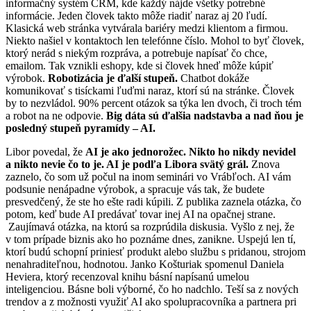
informačný systém CRM, kde každý nájde všetky potrebné
informácie. Jeden človek takto môže riadiť naraz aj 20 ľudí.
Klasická web stránka vytvárala bariéry medzi klientom a firmou.
Niekto našiel v kontaktoch len telefónne číslo. Mohol to byť človek,
ktorý nerád s niekým rozpráva, a potrebuje napísať čo chce,
emailom. Tak vznikli eshopy, kde si človek hneď môže kúpiť
výrobok.
Robotizácia je ďalší stupeň.
Chatbot dokáže
komunikovať s tisíckami ľuďmi naraz, ktorí sú na stránke. Človek
by to nezvládol. 90% percent otázok sa týka len dvoch, či troch tém
a robot na ne odpovie.
Big dáta sú ďalšia nadstavba a nad ňou je
posledný stupeň pyramídy – AI.
Libor povedal, že
AI je ako jednorožec. Nikto ho nikdy nevidel
a nikto nevie čo to je. AI je podľa Libora svätý grál.
Znova
zaznelo, čo som už počul na inom seminári vo Vrábľoch. AI vám
podsunie nenápadne výrobok, a spracuje vás tak, že budete
presvedčený, že ste ho ešte radi kúpili. Z publika zaznela otázka, čo
potom, keď bude AI predávať tovar inej AI na opačnej strane.
Zaujímavá otázka, na ktorú sa rozprúdila diskusia. Vyšlo z nej, že
v tom prípade biznis ako ho poznáme dnes, zanikne. Uspejú len tí,
ktorí budú schopní priniesť produkt alebo službu s pridanou, strojom
nenahraditeľnou, hodnotou. Janko Košturiak spomenul Daniela
Heviera, ktorý recenzoval knihu básní napísanú umelou
inteligenciou. Básne boli výborné, čo ho nadchlo. Teší sa z nových
trendov a z možnosti využiť AI ako spolupracovníka a partnera pri