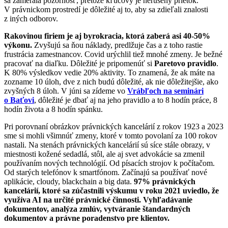
sa zamerala pozornosť, pretože kľúčový je nerušený prietok.
V právnickom prostredí je dôležité aj to, aby sa zdieľali znalosti
z iných odborov.
Rakovinou firiem je aj byrokracia, ktorá zaberá asi 40-50%
výkonu.
Zvyšujú sa ňou náklady, predlžuje čas a z toho rastie
frustrácia zamestnancov. Covid urýchlil tiež mnohé zmeny. Je bežné
pracovať na diaľku. Dôležité je pripomenúť si
Paretovo pravidlo
.
K 80% výsledkov vedie 20% aktivity. To znamená, že ak máte na
zozname 10 úloh, dve z nich budú dôležité, ak nie dôležitejšie, ako
zvyšných 8 úloh. V júni sa zídeme vo
Vrábľoch na seminári
o Baťovi
, dôležité je dbať aj na jeho pravidlo a to 8 hodín práce, 8
hodín života a 8 hodín spánku.
Pri porovnaní obrázkov právnických kancelárií z rokov 1923 a 2023
sme si mohli všimnúť zmeny, ktoré v tomto povolaní za 100 rokov
nastali. Na stenách právnických kancelárií sú síce stále obrazy, v
miestnosti kožené sedadlá, stôl, ale aj svet advokácie sa zmenil
používaním nových technológií. Od písacích strojov k počítačom.
Od starých telefónov k smartfónom. Začínajú sa používať nové
aplikácie, cloudy, blackchain a big data.
97% právnických
kancelárií, ktoré sa zúčastnili výskumu v roku 2021 uviedlo, že
využíva AI na určité právnické činnosti. Vyhľadávanie
dokumentov, analýza zmlúv, vytváranie štandardných
dokumentov a právne poradenstvo pre klientov.