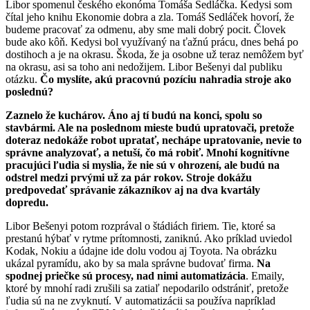
Libor spomenul českého ekonóma Tomáša Sedláčka. Kedysi som
čítal jeho knihu Ekonomie dobra a zla. Tomáš Sedláček hovorí, že
budeme pracovať za odmenu, aby sme mali dobrý pocit. Človek
bude ako kôň. Kedysi bol využívaný na ťažnú prácu, dnes behá po
dostihoch a je na okrasu. Škoda, že ja osobne už teraz nemôžem byť
na okrasu, asi sa toho ani nedožijem. Libor Bešenyi dal publiku
otázku.
Čo myslíte, akú pracovnú pozíciu nahradia stroje ako
poslednú?
Zaznelo že kuchárov. Áno aj tí budú na konci, spolu so
stavbármi. Ale na poslednom mieste budú upratovači, pretože
doteraz nedokáže robot upratať, nechápe upratovanie, nevie to
správne analyzovať, a netuší, čo má robiť. Mnohí kognitívne
pracujúci ľudia si myslia, že nie sú v ohrození, ale budú na
odstrel medzi prvými už za pár rokov. Stroje dokážu
predpovedať správanie zákazníkov aj na dva kvartály
dopredu.
Libor Bešenyi potom rozprával o štádiách firiem. Tie, ktoré sa
prestanú hýbať v rytme prítomnosti, zaniknú. Ako príklad uviedol
Kodak, Nokiu a údajne ide dolu vodou aj Toyota. Na obrázku
ukázal pyramídu, ako by sa mala správne budovať firma.
Na
spodnej priečke sú procesy, nad nimi automatizácia
. Emaily,
ktoré by mnohí radi zrušili sa zatiaľ nepodarilo odstrániť, pretože
ľudia sú na ne zvyknutí. V automatizácii sa používa napríklad