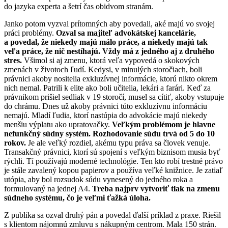
do jazyka experta a šetrí čas obidvom stranám.
Janko potom vyzval prítomných aby povedali, aké majú vo svojej
práci problémy.
Ozval sa majiteľ advokátskej kancelárie,
a povedal, že niekedy majú málo práce, a niekedy majú tak
veľa práce, že nič nestíhajú. Vždy má z jedného aj z druhého
stres.
Všimol si aj zmenu, ktorá veľa vypovedá o skokových
zmenách v životoch ľudí. Kedysi, v minulých storočiach, boli
právnici akoby nositelia exkluzívnej informácie, ktorú nikto okrem
nich nemal. Patrili k elite ako boli učitelia, lekári a farári. Keď za
právnikom prišiel sedliak v 19 storočí, musel sa cítiť, akoby vstupuje
do chrámu. Dnes už akoby právnici túto exkluzívnu informáciu
nemajú. Mladí ľudia, ktorí nastúpia do advokácie majú niekedy
menšiu výplatu ako upratovačky.
Veľkým problémom je hlavne
nefunkčný súdny systém. Rozhodovanie súdu trvá od 5 do 10
rokov.
Je ale veľký rozdiel, akému typu práva sa človek venuje.
Transakčný právnici, ktorí sú spojení s veľkým biznisom musia byť
rýchli. Tí používajú moderné technológie. Ten kto robí trestné právo
je stále zavalený kopou papierov a používa veľké knižnice. Je zatiaľ
utópia, aby bol rozsudok súdu vynesený do jedného roka a
formulovaný na jednej A4.
Treba najprv vytvoriť tlak na zmenu
súdneho systému, čo je veľmi ťažká úloha.
Z publika sa ozval druhý pán a povedal ďalší príklad z praxe. Riešil
s klientom nájomnú zmluvu s nákupným centrom. Mala 150 strán.