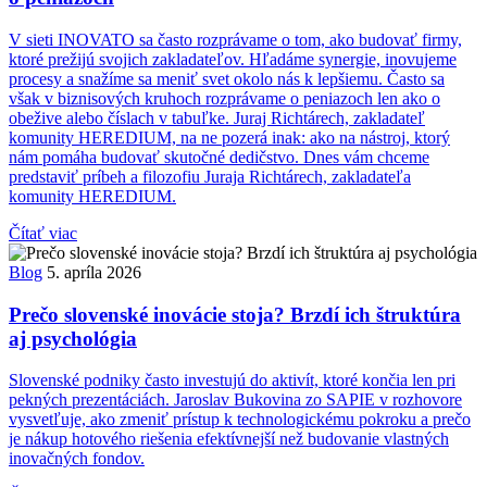
V sieti INOVATO sa často rozprávame o tom, ako budovať firmy,
ktoré prežijú svojich zakladateľov. Hľadáme synergie, inovujeme
procesy a snažíme sa meniť svet okolo nás k lepšiemu. Často sa
však v biznisových kruhoch rozprávame o peniazoch len ako o
obežive alebo číslach v tabuľke. Juraj Richtárech, zakladateľ
komunity HEREDIUM, na ne pozerá inak: ako na nástroj, ktorý
nám pomáha budovať skutočné dedičstvo. Dnes vám chceme
predstaviť príbeh a filozofiu Juraja Richtárech, zakladateľa
komunity HEREDIUM.
Čítať viac
Blog
5. apríla 2026
Prečo slovenské inovácie stoja? Brzdí ich štruktúra
aj psychológia
Slovenské podniky často investujú do aktivít, ktoré končia len pri
pekných prezentáciách. Jaroslav Bukovina zo SAPIE v rozhovore
vysvetľuje, ako zmeniť prístup k technologickému pokroku a prečo
je nákup hotového riešenia efektívnejší než budovanie vlastných
inovačných fondov.