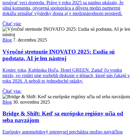
posúvať veci dopredu. Práve v roku 2025 sa naplno ukázalo, že
silná komunita, otvorená spolupráca a dôvera medzi partnermi
dokážu prinášať výsledky doma aj v medzinárodnom prostredí.
Čítať viac
Blog
7. decembra 2025
Výročné stretnutie INOVATO 2025: Ľudia sú
podstata, AI je len nástroj
Koniec roka, Kubínska Hoľa, Hotel GREEN. Zatiaľ čo vonku
mrzlo, vo vnútri sme rozbehli diskusie o témach, ktoré nás čakajú v
roku 2026. A neboli to jednoduché otázky.
Čítať viac
Blog
30. novembra 2025
Bridge & Shift: Keď sa európske regióny učia od
seba navzájom
Európsky automobilový priemysel prechádza možno najväčšou