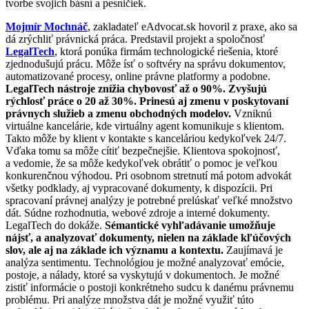
tvorbe svojich básní a pesničiek.
Mojmír Mochnáč
, zakladateľ eAdvocat.sk hovoril z praxe, ako sa
dá zrýchliť právnická práca. Predstavil projekt a spoločnosť
LegalTech
, ktorá ponúka firmám technologické riešenia, ktoré
zjednodušujú prácu. Môže ísť o softvéry na správu dokumentov,
automatizované procesy, online právne platformy a podobne.
LegalTech nástroje znížia chybovosť až o 90%. Zvyšujú
rýchlosť práce o 20 až 30%. Prinesú aj zmenu v poskytovaní
právnych služieb a zmenu obchodných modelov.
Vzniknú
virtuálne kancelárie, kde virtuálny agent komunikuje s klientom.
Takto môže by klient v kontakte s kanceláriou kedykoľvek 24/7.
Vďaka tomu sa môže cítiť bezpečnejšie. Klientova spokojnosť,
a vedomie, že sa môže kedykoľvek obrátiť o pomoc je veľkou
konkurenčnou výhodou. Pri osobnom stretnutí má potom advokát
všetky podklady, aj vypracované dokumenty, k dispozícii. Pri
spracovaní právnej analýzy je potrebné prelúskať veľké množstvo
dát. Súdne rozhodnutia, webové zdroje a interné dokumenty.
LegalTech do dokáže.
Sémantické vyhľadávanie umožňuje
nájsť, a analyzovať dokumenty, nielen na základe kľúčových
slov, ale aj na základe ich významu a kontextu.
Zaujímavá je
analýza sentimentu. Technológiou je možné analyzovať emócie,
postoje, a nálady, ktoré sa vyskytujú v dokumentoch. Je možné
zistiť informácie o postoji konkrétneho sudcu k danému právnemu
problému. Pri analýze množstva dát je možné využiť túto