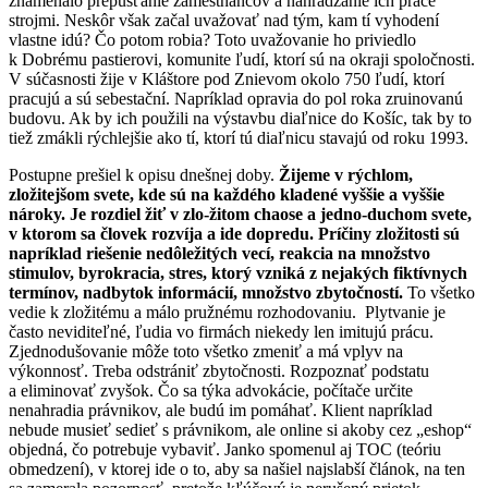
znamenalo prepúšťanie zamestnancov a nahrádzanie ich práce
strojmi. Neskôr však začal uvažovať nad tým, kam tí vyhodení
vlastne idú? Čo potom robia? Toto uvažovanie ho priviedlo
k Dobrému pastierovi, komunite ľudí, ktorí sú na okraji spoločnosti.
V súčasnosti žije v Kláštore pod Znievom okolo 750 ľudí, ktorí
pracujú a sú sebestační. Napríklad opravia do pol roka zruinovanú
budovu. Ak by ich použili na výstavbu diaľnice do Košíc, tak by to
tiež zmákli rýchlejšie ako tí, ktorí tú diaľnicu stavajú od roku 1993.
Postupne prešiel k opisu dnešnej doby.
Žijeme v rýchlom,
zložitejšom svete, kde sú na každého kladené vyššie a vyššie
nároky. Je rozdiel žiť v zlo-žitom chaose a jedno-duchom svete,
v ktorom sa človek rozvíja a ide dopredu. Príčiny zložitosti sú
napríklad riešenie nedôležitých vecí, reakcia na množstvo
stimulov, byrokracia, stres, ktorý vzniká z nejakých fiktívnych
termínov, nadbytok informácií, množstvo zbytočností.
To všetko
vedie k zložitému a málo pružnému rozhodovaniu. Plytvanie je
často neviditeľné, ľudia vo firmách niekedy len imitujú prácu.
Zjednodušovanie môže toto všetko zmeniť a má vplyv na
výkonnosť. Treba odstrániť zbytočnosti. Rozpoznať podstatu
a eliminovať zvyšok. Čo sa týka advokácie, počítače určite
nenahradia právnikov, ale budú im pomáhať. Klient napríklad
nebude musieť sedieť s právnikom, ale online si akoby cez „eshop“
objedná, čo potrebuje vybaviť. Janko spomenul aj TOC (teóriu
obmedzení), v ktorej ide o to, aby sa našiel najslabší článok, na ten