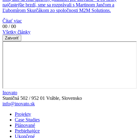
najčastejšie brzdí, sme sa rozprávali s Martinom Jančom a
Ľubomírom Skurčákom zo spoločnosti M2M Solutions.
Čítať viac
00 / 00
Všetky články
Zatvoriť
Inovato
Staničná 502 / 952 01 Vráble, Slovensko
info@inovato.sk
Projekty
Case Studies
Plánované
Prebiehajúce
Ukončené