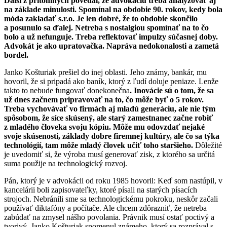
Ďalší z prítomných povedal, že advokáciu treba analyzovať aj
na základe minulosti. Spomínal na obdobie 90. rokov, kedy bola
móda zakladať s.r.o. Je len dobré, že to obdobie skončilo
a posunulo sa ďalej. Netreba s nostalgiou spomínať na to čo
bolo a už nefunguje. Treba reflektovať impulzy súčasnej doby.
Advokát je ako upratovačka. Napráva nedokonalosti a zametá
bordel.
Janko Košturiak prešiel do inej oblasti. Jeho známy, bankár, mu
hovoril, že si pripadá ako baník, ktorý z ľudí doluje peniaze. Lenže
takto to nebude fungovať donekonečna
. Inovácie sú o tom, že sa
už dnes začnem pripravovať na to, čo môže byť o 5 rokov.
Treba vychovávať vo firmách aj mladú generáciu, ale nie tým
spôsobom, že síce skúsený, ale starý zamestnanec začne robiť
z mladého človeka svoju kópiu. Môže mu odovzdať nejaké
svoje skúsenosti, základy dobre firemnej kultúry, ale čo sa týka
technológií, tam môže mladý človek učiť toho staršieho.
Dôležité
je uvedomiť si, že výroba musí generovať zisk, z ktorého sa určitá
suma použije na technologický rozvoj.
Pán, ktorý je v advokácii od roku 1985 hovoril: Keď som nastúpil, v
kancelárii boli zapisovateľky, ktoré písali na starých písacích
strojoch. Nebránili sme sa technologickému pokroku, neskôr začali
používať diktafóny a počítače. Ale chcem zdôrazniť, že netreba
zabúdať na zmysel nášho povolania. Právnik musí ostať poctivý a
tvorivý. Janko Košturiak spomenul známeho, ktorý sa rozprával s