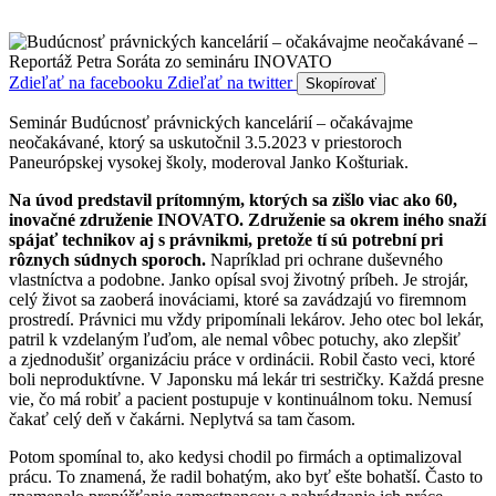
Zdieľať na facebooku
Zdieľať na twitter
Skopírovať
Seminár Budúcnosť právnických kancelárií – očakávajme
neočakávané, ktorý sa uskutočnil 3.5.2023 v priestoroch
Paneurópskej vysokej školy, moderoval Janko Košturiak.
Na úvod predstavil prítomným, ktorých sa zišlo viac ako 60,
inovačné združenie INOVATO. Združenie sa okrem iného snaží
spájať technikov aj s právnikmi, pretože tí sú potrební pri
rôznych súdnych sporoch.
Napríklad pri ochrane duševného
vlastníctva a podobne. Janko opísal svoj životný príbeh. Je strojár,
celý život sa zaoberá inováciami, ktoré sa zavádzajú vo firemnom
prostredí. Právnici mu vždy pripomínali lekárov. Jeho otec bol lekár,
patril k vzdelaným ľuďom, ale nemal vôbec potuchy, ako zlepšiť
a zjednodušiť organizáciu práce v ordinácii. Robil často veci, ktoré
boli neproduktívne. V Japonsku má lekár tri sestričky. Každá presne
vie, čo má robiť a pacient postupuje v kontinuálnom toku. Nemusí
čakať celý deň v čakárni. Neplytvá sa tam časom.
Potom spomínal to, ako kedysi chodil po firmách a optimalizoval
prácu. To znamená, že radil bohatým, ako byť ešte bohatší. Často to