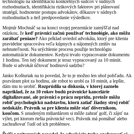
technológiu na identifikáciu konkrétnych sudcov v súdnych
rozhodnutiach, identifikáciu rizikových faktorov pri plánovaní
stratégií, hodnotenie postupu advokátov, dôkazov v súdnych
rozhodnutiach a tiež predpovedanie výsledkov.
Mojmír Mochnáč sa na konci svojej prezentácie zamýšľal nad
otázkou, že
keď právnici začnú používať technológie, ako môžu
zarábať peniaze?
Ako príklad uviedol advokáta, ktorý pre klienta
pravidelne spracováva veľa kúpnych a nájomných zmlúv na
nehnuteľnosti. Na urýchlenie procesu použije technológiu
automatizácie dokumentov. Kedysi trvalo vypracovanie dokumentu
1 hodinu. Ten istý dokument je teraz vypracovaný za 10 minút.
Bude si advokát účtovať hodinovú sadzbu?
Janko Košturiak na to povedal, že to je možno len uhol pohľadu. Ak
pozváram plot za hodinu, ale robot to urobí za 10 minút, a lepšie,
dám mu to urobiť.
Rozprúdila sa diskusia, v ktorej zaznelo
napríklad, že za 10 rokov budú právnické kancelárie
digitalizované, ale právnici o prácu neprídu, pretože môžu
robiť psychologickú nadstavbu, ktorú zatiaľ žiadny stroj robiť
nedokáže. Právnik sa pre klienta môže stať dôverníkom,
koučom.
S unudeným miliardárom si môže zahrať golf, či zájsť na
výlet, pri ktorom riešia právnické veci. Právnik má pomáhať alebo
zachraňovať ľudí od ich problémov.