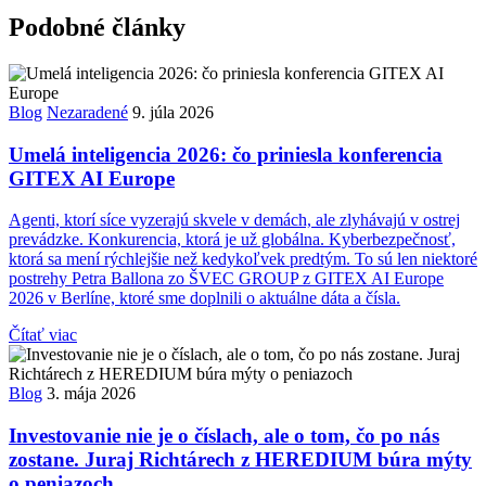
Podobné články
Blog
Nezaradené
9. júla 2026
Umelá inteligencia 2026: čo priniesla konferencia
GITEX AI Europe
Agenti, ktorí síce vyzerajú skvele v demách, ale zlyhávajú v ostrej
prevádzke. Konkurencia, ktorá je už globálna. Kyberbezpečnosť,
ktorá sa mení rýchlejšie než kedykoľvek predtým. To sú len niektoré
postrehy Petra Ballona zo ŠVEC GROUP z GITEX AI Europe
2026 v Berlíne, ktoré sme doplnili o aktuálne dáta a čísla.
Čítať viac
Blog
3. mája 2026
Investovanie nie je o číslach, ale o tom, čo po nás
zostane. Juraj Richtárech z HEREDIUM búra mýty
o peniazoch