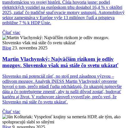
transformáciou vo svojej histórii. Čísla hovoria jasne: podiel
elektrických vozidiel na európskom trhu dosiahol 16,4 % v októbri
2025, zatiaľ čo tradičné spaľovacie motory ustupujú. Automobilový
sektor zamestnáva v Európe vyše 13 miliónov ľudí a prispieva
približne 7 % k HDP Únie.
Čítať viac
Blog
23. novembra 2025
Martin Vlachynský: Najväčším rizikom je odliv
mozgov. Slovensko však má stále čo svetu ukázať
Slovensko má potenciál rásť, no stojí pred zásadnou výzvou –
odlivom mozgov. Analytik INESS Martin Vlachynský otvorene
hovorí o tom, prečo mladí ľudia odchádzajú, čo ukazujú najnovšie
dáta a čo potrebujeme zmeniť, aby tu našli dôvod zostať, budovať
kariéru aj život. V rozhovore zároveň vysvetľuje, prečo verí, že
Slovensko má stále čo svetu ukázať.
Čítať viac
Blog
9. novembra 2025