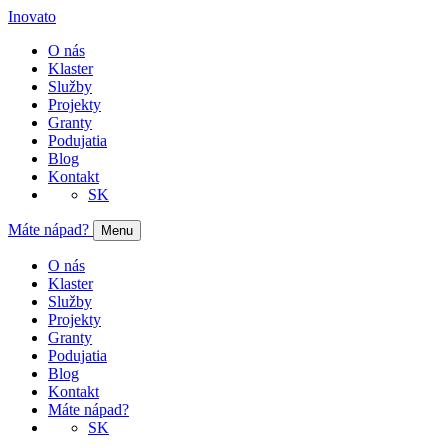
Inovato
O nás
Klaster
Služby
Projekty
Granty
Podujatia
Blog
Kontakt
SK
Máte nápad?
Menu
O nás
Klaster
Služby
Projekty
Granty
Podujatia
Blog
Kontakt
Máte nápad?
SK