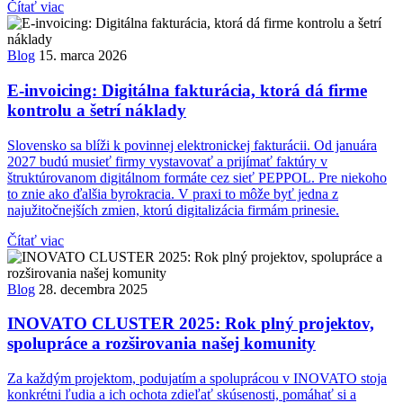
Čítať viac
Blog
15. marca 2026
E-invoicing: Digitálna fakturácia, ktorá dá firme
kontrolu a šetrí náklady
Slovensko sa blíži k povinnej elektronickej fakturácii. Od januára
2027 budú musieť firmy vystavovať a prijímať faktúry v
štruktúrovanom digitálnom formáte cez sieť PEPPOL. Pre niekoho
to znie ako ďalšia byrokracia. V praxi to môže byť jedna z
najužitočnejších zmien, ktorú digitalizácia firmám prinesie.
Čítať viac
Blog
28. decembra 2025
INOVATO CLUSTER 2025: Rok plný projektov,
spolupráce a rozširovania našej komunity
Za každým projektom, podujatím a spoluprácou v INOVATO stoja
konkrétni ľudia a ich ochota zdieľať skúsenosti, pomáhať si a