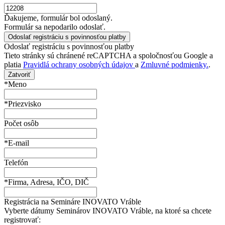
Ďakujeme, formulár bol odoslaný.
Formulár sa nepodarilo odoslať.
Odoslať registráciu s povinnosťou platby
Tieto stránky sú chránené reCAPTCHA a spoločnosťou Google a
platia
Pravidlá ochrany osobných údajov
a
Zmluvné podmienky.
.
Zatvoriť
*Meno
*Priezvisko
Počet osôb
*E-mail
Telefón
*Firma, Adresa, IČO, DIČ
Registrácia na Semináre INOVATO Vráble
Vyberte dátumy Seminárov INOVATO Vráble, na ktoré sa chcete
registrovať: