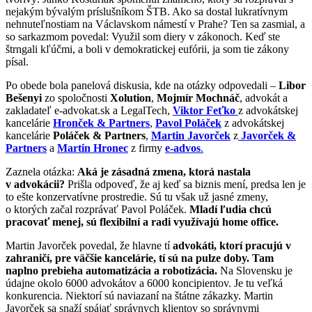
nejakým bývalým príslušníkom ŠTB. Ako sa dostal lukratívnym
nehnuteľnostiam na Václavskom námestí v Prahe? Ten sa zasmial, a
so sarkazmom povedal: Využil som diery v zákonoch. Keď ste
štrngali kľúčmi, a boli v demokratickej eufórii, ja som tie zákony
písal.
Po obede bola panelová diskusia, kde na otázky odpovedali –
Libor
Bešenyi
zo spoločnosti
Xolution
,
Mojmír Mochnáč
, advokát a
zakladateľ e-advokat.sk a LegalTech,
Viktor Feťko
z advokátskej
kancelárie
Hronček & Partners
,
Pavol Poláček
z advokátskej
kancelárie
Poláček & Partners
,
Martin Javorček
z
Javorček &
Partners
a
Martin Hronec
z firmy
e-advos
.
Zaznela otázka:
Aká je zásadná zmena, ktorá nastala
v advokácii?
Prišla odpoveď, že aj keď sa biznis mení, predsa len je
to ešte konzervatívne prostredie. Sú tu však už jasné zmeny,
o ktorých začal rozprávať Pavol Poláček.
Mladí ľudia chcú
pracovať menej, sú flexibilní a radi využívajú home office.
Martin Javorček povedal, že hlavne tí
advokáti, ktorí pracujú v
zahraničí, pre väčšie kancelárie, tí sú na pulze doby. Tam
naplno prebieha automatizácia a robotizácia.
Na Slovensku je
údajne okolo 6000 advokátov a 6000 koncipientov. Je tu veľká
konkurencia. Niektorí sú naviazaní na štátne zákazky. Martin
Javorček sa snaží spájať správnych klientov so správnymi