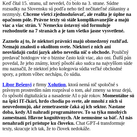
Keď čítal 15. stranu, už nevedel, čo bolo na 3. strane. Súdne
rozsudky na Slovensku sú podľa neho tiež nečitateľné zlátaniny a
nezmysly.
Chceme všetci zjednodušovať, ale realita je úplne na
opačnom póle. Právne texty sú stále komplikovanejšie a majú
viac a viac strán. V Nemecku ústavný súd formuluje
rozhodnutie na 7 stranách a je tam všetko jasne vysvetlené.
Zaznelo aj to, že niektorí právnici majú obmedzený rozhľad.
Nemajú znalosti o okolitom svete. Niektorí z nich ani
neovládajú cudzí jazyk alebo nevedia nič o obchode.
Pouličný
predavač hotdogov vie o biznise často krát viac, ako oni. Ďalší pán
povedal, že jeho známy, ktorý pôsobí ako sudca na najvyššom súde
mu naznačil, že niektorí jeho kolegovia súdia veľké obchodné
spory, a pritom vôbec nechápu, čo súdia.
Libor Bešenyi
z firmy
Xolution
, ktorá nemá nič spoločné s
právnym prostredím nám rozprával o tom, aké zmeny sa teraz dejú,
čo spôsobí digitalizácia a nasadenie AI o pár rokov.
Momentálne sú
na špici IT-čkári, hrdo chodia po svete, ale mnohí z nich si
neuvedomujú, aké zemetrasenie čaká aj ich sektor. Nastane
doba, kedy AI nahradí programátorov. To sa týka mnohých
zamestnaní. Hlavne kognitívnych. Ale nemusíme sa báť. AI nás
nenahradí pri prístupe ku človeku.
Chat GPT-4 transformuje
texty, skracuje ich tak, že to človek nedokáže.