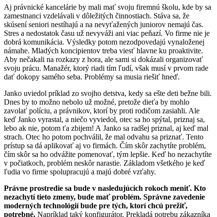
Aj právnické kancelárie by mali mať svoju firemnú školu, kde by sa
zamestnanci vzdelávali v dôležitých činnostiach. Stáva sa, že
skúsení seniori nestíhajú a na nevyťažených juniorov nemajú čas.
Stres a nedostatok času už nevyváži ani viac peňazí. Vo firme nie je
dobrá komunikácia. Výsledky potom nezodpovedajú vynaloženej
námahe. Mladých koncipientov treba viesť hlavne ku proaktivite.
Aby nečakali na rozkazy z hora, ale sami si dokázali organizovať
svoju prácu. Manažér, ktorý riadi tím ľudí, však musí v prvom rade
dať dokopy samého seba. Problémy sa musia riešiť hneď.
Janko uviedol príklad zo svojho detstva, kedy sa ešte deti bežne bili.
Dnes by to možno nebolo už možné, pretože dieťa by mohlo
zavolať políciu, a právnikov, ktorí by proti rodičom zasiahli. Ale
keď Janko vyrastal, a niečo vyviedol, otec sa ho spýtal, priznaj sa,
lebo ak nie, potom ťa zbijem! A Janko sa radšej priznal, aj keď mal
strach. Otec ho potom pochválil, že mal odvahu sa priznať. Tento
prístup sa dá aplikovať aj vo firmách. Čím skôr zachytíte problém,
čím skôr sa ho odvážite pomenovať, tým lepšie. Keď ho nezachytíte
v počiatkoch, problém neskôr narastie. Základom všetkého je keď
ľudia vo firme spolupracujú a majú dobré vzťahy.
Právne prostredie sa bude v nasledujúcich rokoch meniť. Kto
nezachytí tieto zmeny, bude mať problém. Správne zavedenie
moderných technológií bude pre tých, ktorí chcú prežiť,
potrebné.
Napríklad taký konfigurátor. Prekladá potrebu zákazníka