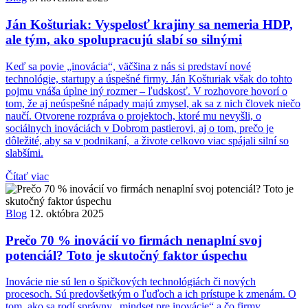
Ján Košturiak: Vyspelosť krajiny sa nemeria HDP,
ale tým, ako spolupracujú slabí so silnými
Keď sa povie „inovácia“, väčšina z nás si predstaví nové
technológie, startupy a úspešné firmy. Ján Košturiak však do tohto
pojmu vnáša úplne iný rozmer – ľudskosť. V rozhovore hovorí o
tom, že aj neúspešné nápady majú zmysel, ak sa z nich človek niečo
naučí. Otvorene rozpráva o projektoch, ktoré mu nevyšli, o
sociálnych inováciách v Dobrom pastierovi, aj o tom, prečo je
dôležité, aby sa v podnikaní, a živote celkovo viac spájali silní so
slabšími.
Čítať viac
Blog
12. októbra 2025
Prečo 70 % inovácií vo firmách nenaplní svoj
potenciál? Toto je skutočný faktor úspechu
Inovácie nie sú len o špičkových technológiách či nových
procesoch. Sú predovšetkým o ľuďoch a ich prístupe k zmenám. O
tom, ako sa rodí správny „mindset pre inovácie“ a čo firmy