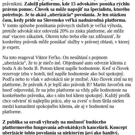
právnikmi.
Založil platformu, kde 15 advokátov ponúka rýchlu
právnu pomoc. Človek sa môže napojiť na špecialistu, ktorého
potrebuje. Je to akási „uberizácia“ povolania. Je len otázkou
času, kedy príde na Slovensko veľká nadnárodná platforma.
V tomto spôsobe ponúkania právnych služieb je veľká výhoda,
pretože advokát síce odovzdá 20% zo zisku platforme, ale môže
mať viacero zákaziek. Okrem toho treba ešte raz zdôrazniť, že
konkrétny právnik môže ponúkať služby v právnej oblasti, v ktorej
je expert.
Na toto reagoval Viktor Feťko. On nesúhlasí s pojmom
„uberizácia“, že to je niečo iné. Objednané auto odvezie klienta z
bodu A do bodu B. Potom klient napíše hodnotenie. Keď si človek
rezervuje izbu v hoteli, tiež napíše hodnotenie ako bol spokojný.
Podľa neho to však v advokácii nie je možné. Ako človek zistí na tej
platforme, že právnik A je lepší ako právnik B? Martin Javorček mu
hneď odpovedal, že na jeho platforme sa vždy píše hodnotenie na
konkrétneho právnika, ako s ním bol klient spokojný. Každý profík
chce odviesť tú najlepšiu prácu, aby sa zvesť o ňom šírila nielen
medzi kamarátmi spokojného klienta, ale aj v hodnotení na
platforme.
Z publika sa ozvali výhrady na možnosť budúceho
platformového fungovania advokátskych kancelárií. Koncept
uberizácie tohto povolania sa niektorým javí ako hanlivý,