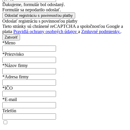
Ďakujeme, formulár bol odoslaný.
Formulár sa nepodarilo odoslať.
Odoslať registráciu s povinnosťou platby
Tieto stránky sú chránené reCAPTCHA a spoločnosťou Google a
platia
Pravidlá ochrany osobných údajov
a
Zmluvné podmienky.
.
Zatvoriť
*Meno
*Priezvisko
*Názov firmy
*Adresa firmy
*IČO
*E-mail
Telefón