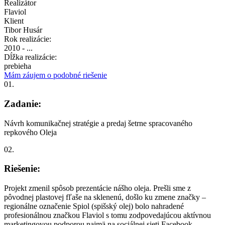
Realizátor
Flaviol
Klient
Tibor Husár
Rok realizácie:
2010 - ...
Dĺžka realizácie:
prebieha
Mám záujem o podobné riešenie
01.
Zadanie:
Návrh komunikačnej stratégie a predaj šetrne spracovaného
repkového Oleja
02.
Riešenie:
Projekt zmenil spôsob prezentácie nášho oleja. Prešli sme z
pôvodnej plastovej fľaše na sklenenú, došlo ku zmene značky –
regionálne označenie Spiol (spišský olej) bolo nahradené
profesionálnou značkou Flaviol s tomu zodpovedajúcou aktívnou
marketingovou podporou najmä na sociálnej sieti Facebook