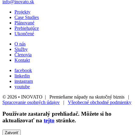
info@inovato.sk
Projekty
Case Studies
Plánované
Prebiehajúce
Ukončené
O nás
Služby
Členovia
Kontakt
facebook
linkedin
instagram
youtube
© 2026 • INOVATO | Premieňame nápady na skutočný biznis |
Spracovanie osobných údajov
|
Všeobecné obchodné podmienky
Používate
zastaralý
prehliadač. Môžete si ho
aktualizovať na
tejto
stránke.
Zatvoriť