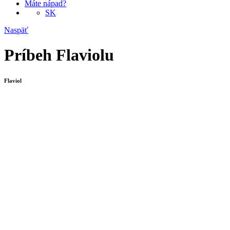
Máte nápad?
SK
Naspäť
Príbeh Flaviolu
Flaviol