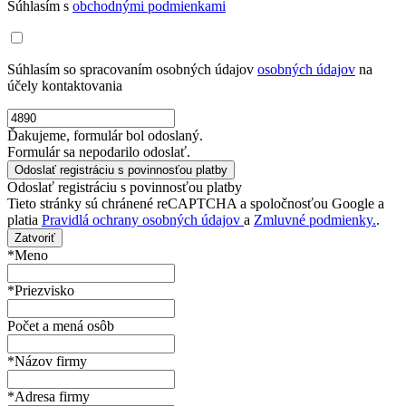
Súhlasím s
obchodnými podmienkami
Súhlasím so spracovaním osobných údajov
osobných údajov
na
účely kontaktovania
Ďakujeme, formulár bol odoslaný.
Formulár sa nepodarilo odoslať.
Odoslať registráciu s povinnosťou platby
Tieto stránky sú chránené reCAPTCHA a spoločnosťou Google a
platia
Pravidlá ochrany osobných údajov
a
Zmluvné podmienky.
.
Zatvoriť
*Meno
*Priezvisko
Počet a mená osôb
*Názov firmy
*Adresa firmy