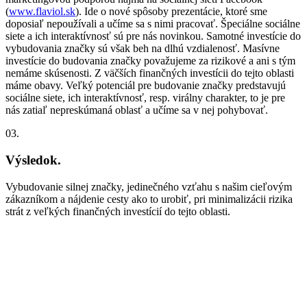
(
www.flaviol.sk
). Ide o nové spôsoby prezentácie, ktoré sme
doposiaľ nepoužívali a učíme sa s nimi pracovať. Špeciálne sociálne
siete a ich interaktívnosť sú pre nás novinkou. Samotné investície do
vybudovania značky sú však beh na dlhú vzdialenosť. Masívne
investície do budovania značky považujeme za rizikové a ani s tým
nemáme skúsenosti. Z väčších finančných investícii do tejto oblasti
máme obavy. Veľký potenciál pre budovanie značky predstavujú
sociálne siete, ich interaktívnosť, resp. virálny charakter, to je pre
nás zatiaľ nepreskúmaná oblasť a učíme sa v nej pohybovať.
03.
Výsledok.
Vybudovanie silnej značky, jedinečného vzťahu s našim cieľovým
zákazníkom a nájdenie cesty ako to urobiť, pri minimalizácii rizika
strát z veľkých finančných investícií do tejto oblasti.