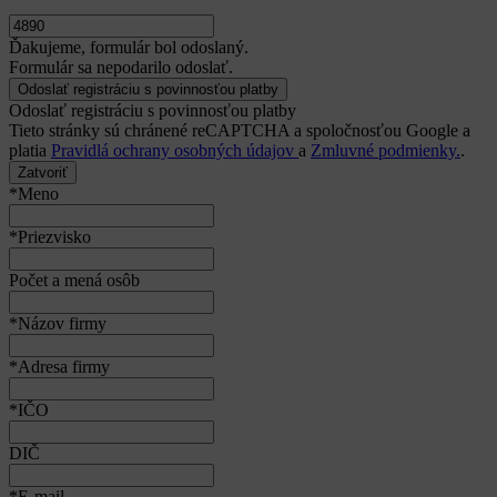
Ďakujeme, formulár bol odoslaný.
Formulár sa nepodarilo odoslať.
Odoslať registráciu s povinnosťou platby
Tieto stránky sú chránené reCAPTCHA a spoločnosťou Google a
platia
Pravidlá ochrany osobných údajov
a
Zmluvné podmienky.
.
Zatvoriť
*Meno
*Priezvisko
Počet a mená osôb
*Názov firmy
*Adresa firmy
*IČO
DIČ
*E-mail