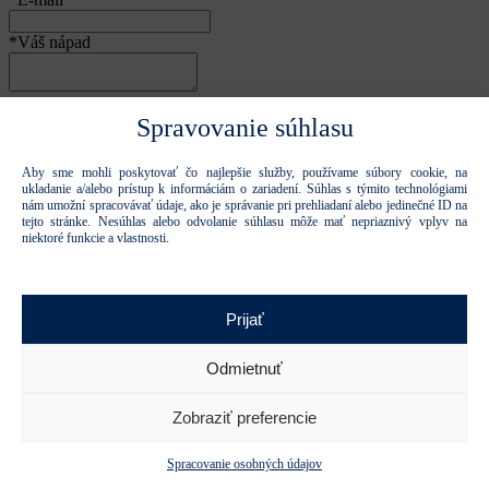
*Váš nápad
Príloha
Spravovanie súhlasu
Vyberte súbor
Vyberte súbor
Aby sme mohli poskytovať čo najlepšie služby, používame súbory cookie, na
ukladanie a/alebo prístup k informáciám o zariadení. Súhlas s týmito technológiami
nám umožní spracovávať údaje, ako je správanie pri prehliadaní alebo jedinečné ID na
tejto stránke. Nesúhlas alebo odvolanie súhlasu môže mať nepriaznivý vplyv na
niektoré funkcie a vlastnosti.
Súhlasím so spracovaním osobných údajov
osobných údajov
na
účely kontaktovania
Prijať
Ďakujeme, formulár bol odoslaný.
Formulár sa nepodarilo odoslať.
Odmietnuť
Odoslať nápad
Zobraziť preferencie
Tieto stránky sú chránené reCAPTCHA a spoločnosťou Google a
platia
Pravidlá ochrany osobných údajov
a
Zmluvné podmienky.
.
Zatvoriť
Spracovanie osobných údajov
*Meno