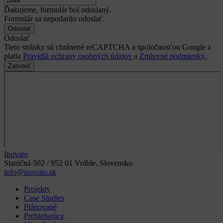
Ďakujeme, formulár bol odoslaný.
Formulár sa nepodarilo odoslať.
Odoslať
Tieto stránky sú chránené reCAPTCHA a spoločnosťou Google a
platia
Pravidlá ochrany osobných údajov
a
Zmluvné podmienky.
.
Zatvoriť
Inovato
Staničná 502 / 952 01 Vráble, Slovensko
info@inovato.sk
Projekty
Case Studies
Plánované
Prebiehajúce