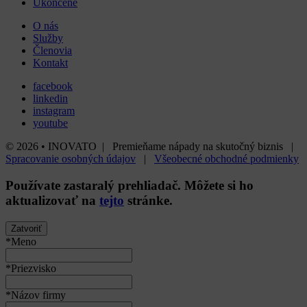
Ukončené
O nás
Služby
Členovia
Kontakt
facebook
linkedin
instagram
youtube
© 2026 • INOVATO | Premieňame nápady na skutočný biznis |
Spracovanie osobných údajov
|
Všeobecné obchodné podmienky
Používate
zastaralý
prehliadač. Môžete si ho
aktualizovať na
tejto
stránke.
Zatvoriť
*Meno
*Priezvisko
*Názov firmy