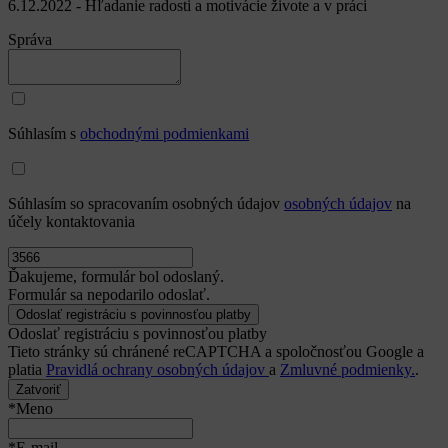
6.12.2022 - Hľadanie radosti a motivácie živote a v práci
Správa
Súhlasím s
obchodnými podmienkami
Súhlasím so spracovaním osobných údajov
osobných údajov
na
účely kontaktovania
Ďakujeme, formulár bol odoslaný.
Formulár sa nepodarilo odoslať.
Odoslať registráciu s povinnosťou platby
Tieto stránky sú chránené reCAPTCHA a spoločnosťou Google a
platia
Pravidlá ochrany osobných údajov
a
Zmluvné podmienky.
.
Zatvoriť
*Meno
*E-mail