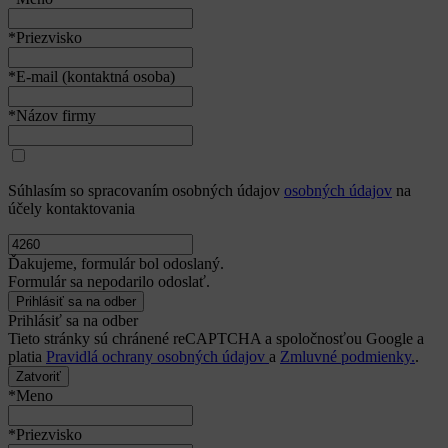
*Priezvisko
*E-mail (kontaktná osoba)
*Názov firmy
Súhlasím so spracovaním osobných údajov
osobných údajov
na
účely kontaktovania
Ďakujeme, formulár bol odoslaný.
Formulár sa nepodarilo odoslať.
Prihlásiť sa na odber
Tieto stránky sú chránené reCAPTCHA a spoločnosťou Google a
platia
Pravidlá ochrany osobných údajov
a
Zmluvné podmienky.
.
Zatvoriť
*Meno
*Priezvisko