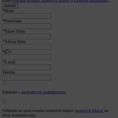
platia
Pravidlá ochrany osobných údajov
a
Zmluvné podmienky.
.
Zatvoriť
*Meno
*Priezvisko
*Názov firmy
*Adresa firmy
*IČO
*E-mail
Telefón
Súhlasím s
obchodnými podmienkami
Súhlasím so spracovaním osobných údajov
osobných údajov
na
účely kontaktovania