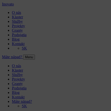
Inovato
O nás
Klaster
Služby
Projekty
Granty
Podujatia
Blog
Kontakt
SK
Máte nápad?
Menu
O nás
Klaster
Služby
Projekty
Granty
Podujatia
Blog
Kontakt
Máte nápad?
SK