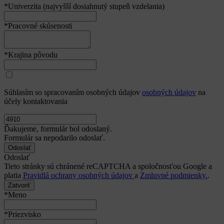
*Univerzita (najvyšší dosiahnutý stupeň vzdelania)
*Pracovné skúsenosti
*Krajina pôvodu
Súhlasím so spracovaním osobných údajov
osobných údajov
na
účely kontaktovania
Ďakujeme, formulár bol odoslaný.
Formulár sa nepodarilo odoslať.
Odoslať
Tieto stránky sú chránené reCAPTCHA a spoločnosťou Google a
platia
Pravidlá ochrany osobných údajov
a
Zmluvné podmienky.
.
Zatvoriť
*Meno
*Priezvisko