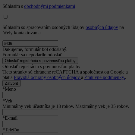
Súhlasím s
obchodnými podmienkami
Súhlasím so spracovaním osobných údajov
osobných údajov
na
účely kontaktovania
Ďakujeme, formulár bol odoslaný.
Formulár sa nepodarilo odoslať.
Odoslať registráciu s povinnosťou platby
Tieto stránky sú chránené reCAPTCHA a spoločnosťou Google a
platia
Pravidlá ochrany osobných údajov
a
Zmluvné podmienky.
.
Zatvoriť
*Meno
*Vek
Minimálny vek účastníka je 18 rokov. Maximálny vek je 35 rokov.
*E-mail
*Telefón