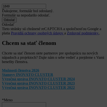
Ďakujeme, formulár bol odoslaný.
Formulár sa nepodarilo odoslať.
Odoslať
Tieto stránky sú chránené reCAPTCHA a spoločnosťou Google a
platia
Pravidlá ochrany osobných údajov
a
Zmluvné podmienky.
.
Chcem sa stať členom
Chcete sa stať členom siete partnerov pre spoluprácu na nových
nápadoch a projektoch? Dajte nám o sebe vedieť a prejdeme s Vami
benefity členstva.
Možnosti členstva 2026
Stanovy INOVATO CLUSTER
Výročná správa INOVATO CLUSTER 2024
Výročná správa INOVATO CLUSTER 2023
Výročná správa INOVATO CLUSTER 2022
*Meno