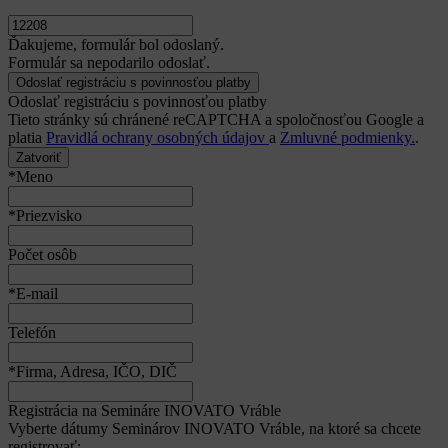
Ďakujeme, formulár bol odoslaný.
Formulár sa nepodarilo odoslať.
Odoslať registráciu s povinnosťou platby
Tieto stránky sú chránené reCAPTCHA a spoločnosťou Google a
platia
Pravidlá ochrany osobných údajov
a
Zmluvné podmienky.
.
Zatvoriť
*Meno
*Priezvisko
Počet osôb
*E-mail
Telefón
*Firma, Adresa, IČO, DIČ
Registrácia na Semináre INOVATO Vráble
Vyberte dátumy Seminárov INOVATO Vráble, na ktoré sa chcete
registrovať: