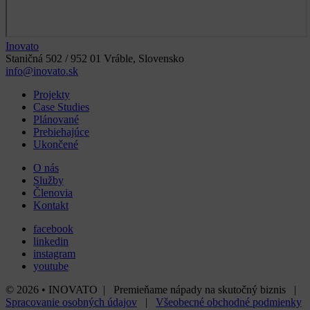
Inovato
Staničná 502 / 952 01 Vráble, Slovensko
info@inovato.sk
Projekty
Case Studies
Plánované
Prebiehajúce
Ukončené
O nás
Služby
Členovia
Kontakt
facebook
linkedin
instagram
youtube
© 2026 • INOVATO | Premieňame nápady na skutočný biznis |
Spracovanie osobných údajov
|
Všeobecné obchodné podmienky