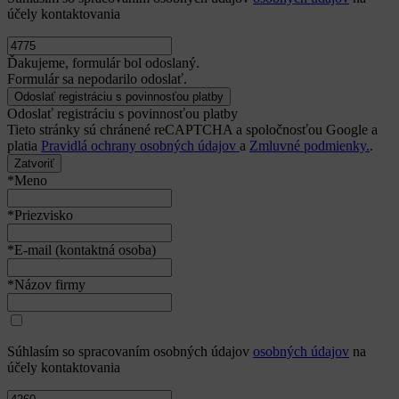
účely kontaktovania
Ďakujeme, formulár bol odoslaný.
Formulár sa nepodarilo odoslať.
Odoslať registráciu s povinnosťou platby
Tieto stránky sú chránené reCAPTCHA a spoločnosťou Google a
platia
Pravidlá ochrany osobných údajov
a
Zmluvné podmienky.
.
Zatvoriť
*Meno
*Priezvisko
*E-mail (kontaktná osoba)
*Názov firmy
Súhlasím so spracovaním osobných údajov
osobných údajov
na
účely kontaktovania