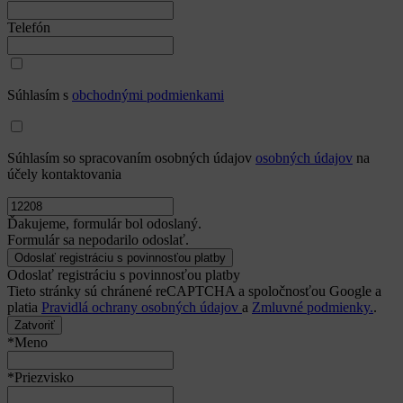
Telefón
Súhlasím s
obchodnými podmienkami
Súhlasím so spracovaním osobných údajov
osobných údajov
na
účely kontaktovania
Ďakujeme, formulár bol odoslaný.
Formulár sa nepodarilo odoslať.
Odoslať registráciu s povinnosťou platby
Tieto stránky sú chránené reCAPTCHA a spoločnosťou Google a
platia
Pravidlá ochrany osobných údajov
a
Zmluvné podmienky.
.
Zatvoriť
*Meno
*Priezvisko