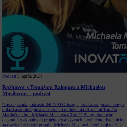
Podcast
5. apríla 2024
Rozhovor s Tomášom Balogom a Michaelou
Musilovou – podcast
Nová epizóda podcastu INOVATO Insigts prináša zaujímavé témy z
oblasti astrobiológie a vesmírneho podnikania. Hosťami Tomáša
Martinčoka boli Michaela Musilová a Tomáš Balog. Spoločne
diskutujú o aktuálnych projektoch a výzvach, ktoré tento dynamicky
sa rozvíjajúci sektor prináša. Michaela Musilová, ktorá stojí na čele