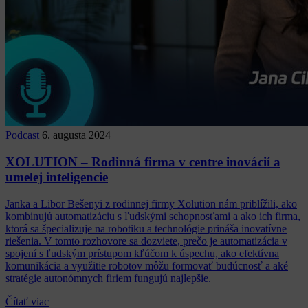
Podcast
6. augusta 2024
XOLUTION – Rodinná firma v centre inovácií a
umelej inteligencie
Janka a Libor Bešenyi z rodinnej firmy Xolution nám priblížili, ako
kombinujú automatizáciu s ľudskými schopnosťami a ako ich firma,
ktorá sa špecializuje na robotiku a technológie prináša inovatívne
riešenia. V tomto rozhovore sa dozviete, prečo je automatizácia v
spojení s ľudským prístupom kľúčom k úspechu, ako efektívna
komunikácia a využitie robotov môžu formovať budúcnosť a aké
stratégie autonómnych firiem fungujú najlepšie.
Čítať viac