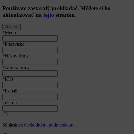
Používate
zastaralý
prehliadač. Môžete si ho
aktualizovať na
tejto
stránke.
Zatvoriť
*Meno
*Priezvisko
*Názov firmy
*Adresa firmy
*IČO
*E-mail
Telefón
Súhlasím s
obchodnými podmienkami