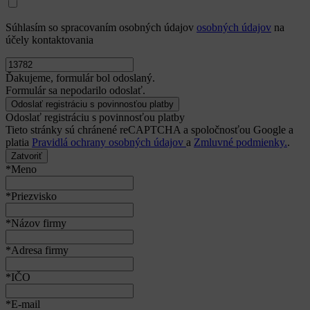
Súhlasím so spracovaním osobných údajov
osobných údajov
na
účely kontaktovania
Ďakujeme, formulár bol odoslaný.
Formulár sa nepodarilo odoslať.
Odoslať registráciu s povinnosťou platby
Tieto stránky sú chránené reCAPTCHA a spoločnosťou Google a
platia
Pravidlá ochrany osobných údajov
a
Zmluvné podmienky.
.
Zatvoriť
*Meno
*Priezvisko
*Názov firmy
*Adresa firmy
*IČO
*E-mail