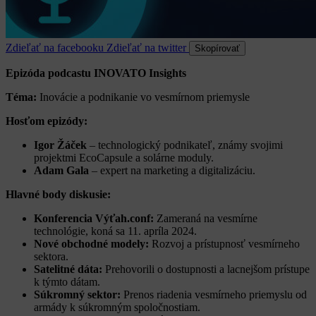
Zdieľať na facebooku
Zdieľať na twitter
Skopírovať
Epizóda podcastu INOVATO Insights
Téma:
Inovácie a podnikanie vo vesmírnom priemysle
Hosťom epizódy:
Igor Žáček
– technologický podnikateľ, známy svojimi
projektmi EcoCapsule a solárne moduly.
Adam Gala
– expert na marketing a digitalizáciu.
Hlavné body diskusie:
Konferencia Výťah.conf:
Zameraná na vesmírne
technológie, koná sa 11. apríla 2024.
Nové obchodné modely:
Rozvoj a prístupnosť vesmírneho
sektora.
Satelitné dáta:
Prehovorili o dostupnosti a lacnejšom prístupe
k týmto dátam.
Súkromný sektor:
Prenos riadenia vesmírneho priemyslu od
armády k súkromným spoločnostiam.