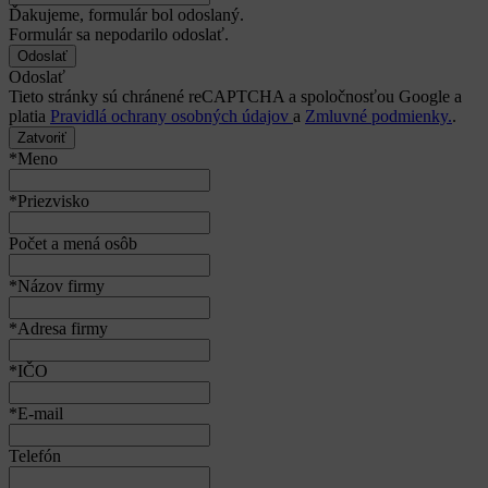
Ďakujeme, formulár bol odoslaný.
Formulár sa nepodarilo odoslať.
Odoslať
Tieto stránky sú chránené reCAPTCHA a spoločnosťou Google a
platia
Pravidlá ochrany osobných údajov
a
Zmluvné podmienky.
.
Zatvoriť
*Meno
*Priezvisko
Počet a mená osôb
*Názov firmy
*Adresa firmy
*IČO
*E-mail
Telefón