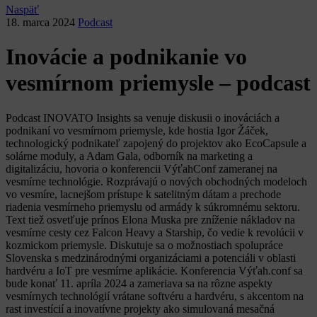
Naspäť
18. marca 2024
Podcast
Inovácie a podnikanie vo
vesmírnom priemysle – podcast
Podcast INOVATO Insights sa venuje diskusii o inováciách a
podnikaní vo vesmírnom priemysle, kde hostia Igor Žáček,
technologický podnikateľ zapojený do projektov ako EcoCapsule a
solárne moduly, a Adam Gala, odborník na marketing a
digitalizáciu, hovoria o konferencii VýťahConf zameranej na
vesmírne technológie. Rozprávajú o nových obchodných modeloch
vo vesmíre, lacnejšom prístupe k satelitným dátam a prechode
riadenia vesmírneho priemyslu od armády k súkromnému sektoru.
Text tiež osvetľuje prínos Elona Muska pre zníženie nákladov na
vesmírne cesty cez Falcon Heavy a Starship, čo vedie k revolúcii v
kozmickom priemysle. Diskutuje sa o možnostiach spolupráce
Slovenska s medzinárodnými organizáciami a potenciáli v oblasti
hardvéru a IoT pre vesmírne aplikácie. Konferencia Výťah.conf sa
bude konať 11. apríla 2024 a zameriava sa na rôzne aspekty
vesmírnych technológií vrátane softvéru a hardvéru, s akcentom na
rast investícií a inovatívne projekty ako simulovaná mesačná