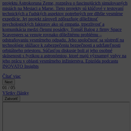
projektu Astrokoruna Zeme, rozpráva o fascinujúcich simulovaných
misiách na Mesiaci a Marse. Tieto projekty sú klúčové v testovaní
technických a ľudských aspektov potrebných pre dlhšie vesmírne
expedície. Jej projekt zároveň zdôrazňuje dôležitosť
psychologických faktorov ako sú empatia, trpezlivosť a
komunikácia medzi členmi posádky. Tomáš Balog z firmy Space
Scavengers sa venuje rovnako dôležitému problému –
odstraňovaniu vesmírneho odpadu. Jeho spoločnosť sa sústredí na
technológie slúžiace k zabezpečeniu bezpečnosti a udržateľnosti
orbitálneho priestoru. Súčasťou diskusie boli aj jeho osobné
skúsenosti s fyzikou a astronómiou, ktoré majú významný vplyv na
jeho prácu v oblasti vesmírneho inžinierstva. Epizóda podcastu
INOVATO Insights
Čítať viac
Next
01 / 05
Všetky články
Zatvoriť