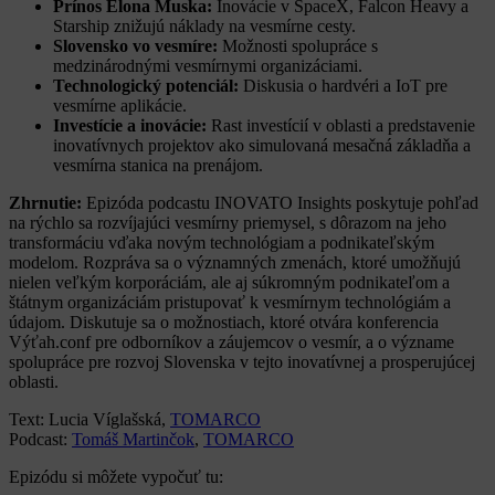
Prínos Elona Muska:
Inovácie v SpaceX, Falcon Heavy a
Starship znižujú náklady na vesmírne cesty.
Slovensko vo vesmíre:
Možnosti spolupráce s
medzinárodnými vesmírnymi organizáciami.
Technologický potenciál:
Diskusia o hardvéri a IoT pre
vesmírne aplikácie.
Investície a inovácie:
Rast investícií v oblasti a predstavenie
inovatívnych projektov ako simulovaná mesačná základňa a
vesmírna stanica na prenájom.
Zhrnutie:
Epizóda podcastu INOVATO Insights poskytuje pohľad
na rýchlo sa rozvíjajúci vesmírny priemysel, s dôrazom na jeho
transformáciu vďaka novým technológiam a podnikateľským
modelom. Rozpráva sa o významných zmenách, ktoré umožňujú
nielen veľkým korporáciám, ale aj súkromným podnikateľom a
štátnym organizáciám pristupovať k vesmírnym technológiám a
údajom. Diskutuje sa o možnostiach, ktoré otvára konferencia
Výťah.conf pre odborníkov a záujemcov o vesmír, a o význame
spolupráce pre rozvoj Slovenska v tejto inovatívnej a prosperujúcej
oblasti.
Text: Lucia Víglašská,
TOMARCO
Podcast:
Tomáš Martinčok
,
TOMARCO
Epizódu si môžete vypočuť tu: