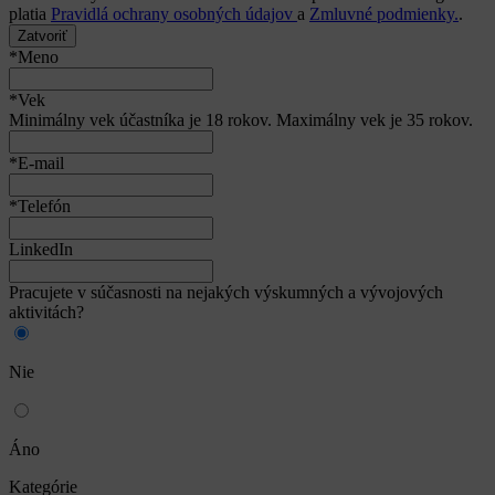
platia
Pravidlá ochrany osobných údajov
a
Zmluvné podmienky.
.
Zatvoriť
*Meno
*Vek
Minimálny vek účastníka je 18 rokov. Maximálny vek je 35 rokov.
*E-mail
*Telefón
LinkedIn
Pracujete v súčasnosti na nejakých výskumných a vývojových
aktivitách?
Nie
Áno
Kategórie