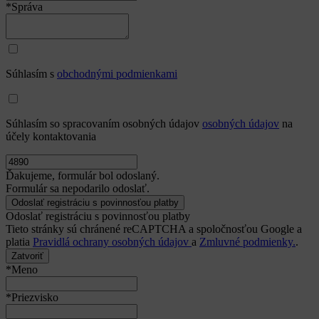
*Správa
Súhlasím s
obchodnými podmienkami
Súhlasím so spracovaním osobných údajov
osobných údajov
na
účely kontaktovania
Ďakujeme, formulár bol odoslaný.
Formulár sa nepodarilo odoslať.
Odoslať registráciu s povinnosťou platby
Tieto stránky sú chránené reCAPTCHA a spoločnosťou Google a
platia
Pravidlá ochrany osobných údajov
a
Zmluvné podmienky.
.
Zatvoriť
*Meno
*Priezvisko