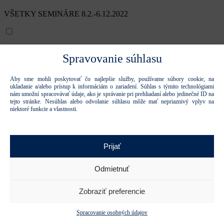
VŠETKY SEMINÁRE 8.2.-6.12.2022
8.2.2022 - Stratégia v turbulentných časoch
Spravovanie súhlasu
Aby sme mohli poskytovať čo najlepšie služby, používame súbory cookie, na
8.3.2022 - Marketing a obchod v digitálnej dobe
ukladanie a/alebo prístup k informáciám o zariadení. Súhlas s týmito technológiami
nám umožní spracovávať údaje, ako je správanie pri prehliadaní alebo jedinečné ID na
tejto stránke. Nesúhlas alebo odvolanie súhlasu môže mať nepriaznivý vplyv na
niektoré funkcie a vlastnosti.
5.4.2022 - Inovácie výrobkov a služieb
Prijať
3.5.2022 - Inovácie procesov a podnikateľských modelov
Odmietnuť
7.6.2022 - Sieťové organizácie a firmy vo firme
Zobraziť preferencie
Spracovanie osobných údajov
6.9.2022 - Leadership a spolupodnikanie v podniku