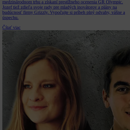
medzinárodnom trhu a získaní prestížneho ocenenia GR Olympic.
Jozef tiež zdieľa svoje rady pre mladých inovátorov a plány na
budúcnosť firmy Grizzly. Vypočujte si príbeh plný odvahy, vášne a
úspechu.
Čítať viac