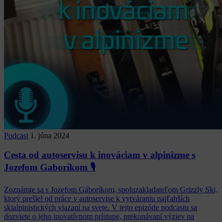
Podcast
1. júna 2024
Cesta od autoservisu k inováciam v alpinizme s
Jozefom Gaboríkom 🎙️
Zoznámte sa s Jozefom Gáboríkom, spoluzakladateľom Grizzly Ski,
ktorý prešiel od práce v autoservise k vytváraniu najľahších
skialpinistických viazaní na svete. V tejto epizóde podcastu sa
dozviete o jeho inovatívnom prístupe, prekonávaní výziev na