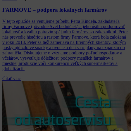
FARMOVE – podpora lokalnych farmárov
V tejto epizóde sa venujeme príbehu Petra Kindela, zakladateľa
firmy Farmove (pôvodne Svet bedničiek) a jeho úsiliu podporovať
lokálnosť a kvalitu potravín spájaním farmárov so zákazníkmi. Peter
nás prevedie históriou a rastom firmy Farmove, ktorá bola založená
v roku 2013. Peter sa tiež zameriava na firemných klientov, ktorým
poskytujú zdravé snacky a ovocie a delí sa o plány na expanziu do
zahraničia. Diskutujeme o význame podpory poľnohospodárov a
včelárov, vysvetľuje dôležitosť podpory menších farmárov a
miestnej produkcie voči konkurencii veľkých supermarketov a
globalizácii.
Čítať viac