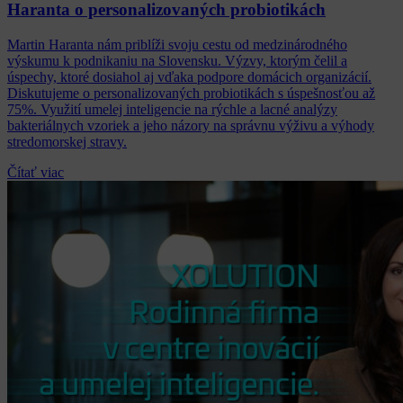
Haranta o personalizovaných probiotikách
Martin Haranta nám priblíži svoju cestu od medzinárodného
výskumu k podnikaniu na Slovensku. Výzvy, ktorým čelil a
úspechy, ktoré dosiahol aj vďaka podpore domácich organizácií.
Diskutujeme o personalizovaných probiotikách s úspešnosťou až
75%. Využití umelej inteligencie na rýchle a lacné analýzy
bakteriálnych vzoriek a jeho názory na správnu výživu a výhody
stredomorskej stravy.
Čítať viac