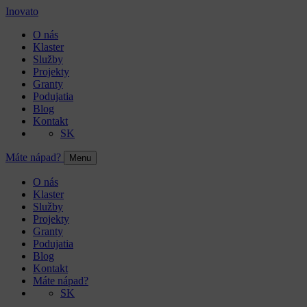
Inovato
O nás
Klaster
Služby
Projekty
Granty
Podujatia
Blog
Kontakt
SK
Máte nápad?
Menu
O nás
Klaster
Služby
Projekty
Granty
Podujatia
Blog
Kontakt
Máte nápad?
SK