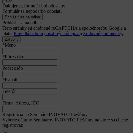
Ďakujeme, formulár bol odoslaný.
Formulár sa nepodarilo odoslať.
Prihlásiť sa na odber
Tieto stránky sú chránené reCAPTCHA a spoločnosťou Google a
platia
Pravidlá ochrany osobných údajov
a
Zmluvné podmienky.
.
Zatvoriť
*Meno
*Priezvisko
Počet osôb
*E-mail
Telefón
Firma, Adresa, IČO
Registrácia na Semináre INOVATO Piešťany
Vyberte dátumy Seminárov INOVATO Piešťany na ktoré sa chcete
registrovat: