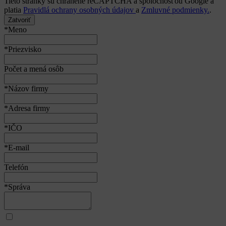
Tieto stránky sú chránené reCAPTCHA a spoločnosťou Google a
platia
Pravidlá ochrany osobných údajov
a
Zmluvné podmienky.
.
Zatvoriť
*Meno
*Priezvisko
Počet a mená osôb
*Názov firmy
*Adresa firmy
*IČO
*E-mail
Telefón
*Správa