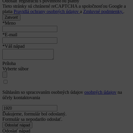
Odoslať registráciu s povinnosťou platby
Tieto stránky sú chránené reCAPTCHA a spoločnosťou Google a
platia
Pravidlá ochrany osobných údajov
a
Zmluvné podmienky.
.
Zatvoriť
*Meno
*E-mail
*Váš nápad
Príloha
Vyberte súbor
Súhlasím so spracovaním osobných údajov
osobných údajov
na
účely kontaktovania
Ďakujeme, formulár bol odoslaný.
Formulár sa nepodarilo odoslať.
Odoslať nápad