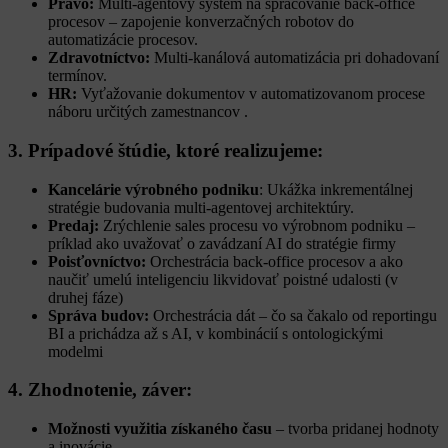
Právo:
Multi-agentový systém na spracovanie back-office
procesov – zapojenie konverzačných robotov do
automatizácie procesov.
Zdravotníctvo:
Multi-kanálová automatizácia pri dohadovaní
termínov.
HR:
Vyťažovanie dokumentov v automatizovanom procese
náboru určitých zamestnancov .
3. Prípadové štúdie, ktoré realizujeme:
Kancelárie výrobného podniku
: Ukážka inkrementálnej
stratégie budovania multi-agentovej architektúry.
Predaj:
Zrýchlenie sales procesu vo výrobnom podniku –
príklad ako uvažovať o zavádzaní AI do stratégie firmy
Poisťovníctvo:
Orchestrácia back-office procesov a ako
naučiť umelú inteligenciu likvidovať poistné udalosti (v
druhej fáze)
Správa budov:
Orchestrácia dát – čo sa čakalo od reportingu
BI a prichádza až s AI, v kombinácií s ontologickými
modelmi
4. Zhodnotenie, záver:
Možnosti využitia získaného času
– tvorba pridanej hodnoty
a inovácie