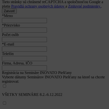
Tieto stránky sú chránené reCAPTCHA a spoločnosťou Google a
platia
Pravidlá ochrany osobných údajov
a
Zmluvné podmienky.
.
Zatvoriť
*Meno
*Priezvisko
Počet osôb
*E-mail
Telefón
Firma, Adresa, IČO
Registrácia na Semináre INOVATO Piešťany
Vyberte dátumy Seminárov INOVATO Piešťany na ktoré sa chcete
registrovat:
VŠETKY SEMINÁRE 8.2.-6.12.2022