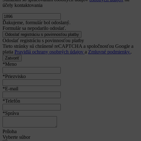
účely kontaktovania
Ďakujeme, formulár bol odoslaný.
Formulár sa nepodarilo odoslať.
Odoslať registráciu s povinnosťou platby
Tieto stránky sú chránené reCAPTCHA a spoločnosťou Google a
platia
Pravidlá ochrany osobných údajov
a
Zmluvné podmienky.
.
Zatvoriť
*Meno
*Priezvisko
*E-mail
*Telefón
*Správa
Príloha
Vyberte súbor