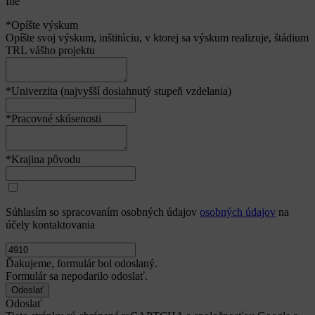
Iné
*Opíšte výskum
Opíšte svoj výskum, inštitúciu, v ktorej sa výskum realizuje, štádium
TRL vášho projektu
*Univerzita (najvyšší dosiahnutý stupeň vzdelania)
*Pracovné skúsenosti
*Krajina pôvodu
Súhlasím so spracovaním osobných údajov
osobných údajov
na
účely kontaktovania
Ďakujeme, formulár bol odoslaný.
Formulár sa nepodarilo odoslať.
Odoslať