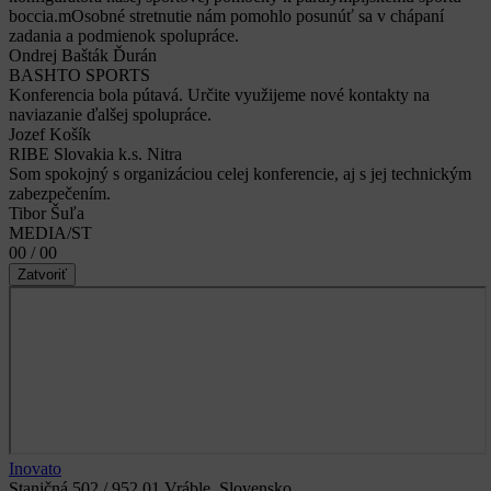
boccia.mOsobné stretnutie nám pomohlo posunúť sa v chápaní
zadania a podmienok spolupráce.
Ondrej Bašták Ďurán
BASHTO SPORTS
Konferencia bola pútavá. Určite využijeme nové kontakty na
naviazanie ďalšej spolupráce.
Jozef Košík
RIBE Slovakia k.s. Nitra
Som spokojný s organizáciou celej konferencie, aj s jej technickým
zabezpečením.
Tibor Šuľa
MEDIA/ST
00 / 00
Zatvoriť
Inovato
Staničná 502 / 952 01 Vráble, Slovensko