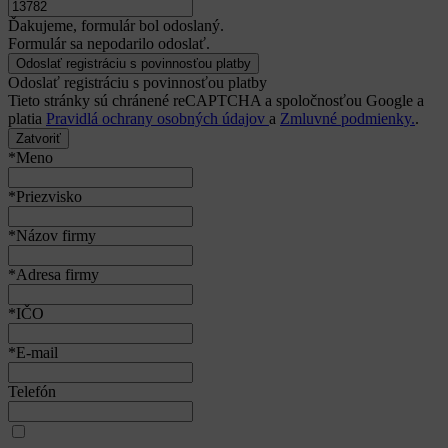
Ďakujeme, formulár bol odoslaný.
Formulár sa nepodarilo odoslať.
Odoslať registráciu s povinnosťou platby
Tieto stránky sú chránené reCAPTCHA a spoločnosťou Google a
platia
Pravidlá ochrany osobných údajov
a
Zmluvné podmienky.
.
Zatvoriť
*Meno
*Priezvisko
*Názov firmy
*Adresa firmy
*IČO
*E-mail
Telefón