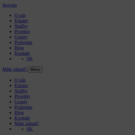
Inovato
O nás
Klaster
Služby
Projekty
Granty
Podujatia
Blog
Kontakt
SK
Máte nápad?
Menu
O nás
Klaster
Služby
Projekty
Granty
Podujatia
Blog
Kontakt
Máte nápad?
SK