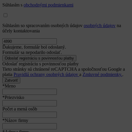
Súhlasím s
obchodnými podmienkami
Súhlasím so spracovaním osobných údajov
osobných údajov
na
účely kontaktovania
Ďakujeme, formulár bol odoslaný.
Formulár sa nepodarilo odoslať.
Odoslať registráciu s povinnosťou platby
Tieto stránky sú chránené reCAPTCHA a spoločnosťou Google a
platia
Pravidlá ochrany osobných údajov
a
Zmluvné podmienky.
.
Zatvoriť
*Meno
*Priezvisko
Počet a mená osôb
*Názov firmy
*Adresa firmy