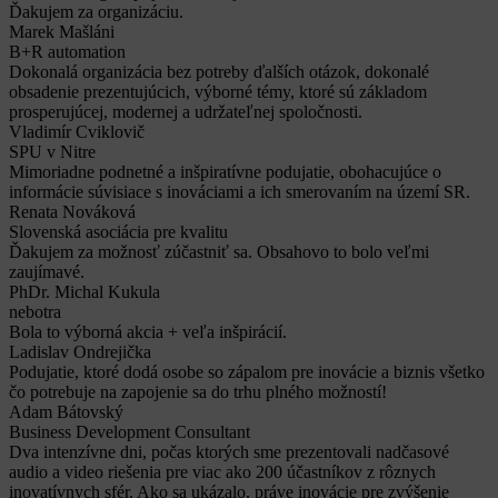
Ďakujem za organizáciu.
Marek Mašláni
B+R automation
Dokonalá organizácia bez potreby ďalších otázok, dokonalé
obsadenie prezentujúcich, výborné témy, ktoré sú základom
prosperujúcej, modernej a udržateľnej spoločnosti.
Vladimír Cviklovič
SPU v Nitre
Mimoriadne podnetné a inšpiratívne podujatie, obohacujúce o
informácie súvisiace s inováciami a ich smerovaním na území SR.
Renata Nováková
Slovenská asociácia pre kvalitu
Ďakujem za možnosť zúčastniť sa. Obsahovo to bolo veľmi
zaujímavé.
PhDr. Michal Kukula
nebotra
Bola to výborná akcia + veľa inšpirácií.
Ladislav Ondrejička
Podujatie, ktoré dodá osobe so zápalom pre inovácie a biznis všetko
čo potrebuje na zapojenie sa do trhu plného možností!
Adam Bátovský
Business Development Consultant
Dva intenzívne dni, počas ktorých sme prezentovali nadčasové
audio a video riešenia pre viac ako 200 účastníkov z rôznych
inovatívnych sfér. Ako sa ukázalo, práve inovácie pre zvýšenie