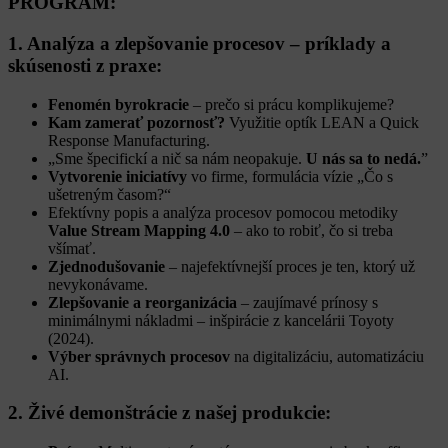
PROGRAM:
1. Analýza a zlepšovanie procesov – príklady a
skúsenosti z praxe:
Fenomén byrokracie
– prečo si prácu komplikujeme?
Kam zamerať pozornosť?
Využitie optík LEAN a Quick
Response Manufacturing.
„Sme špecifickí a nič sa nám neopakuje.
U nás sa to nedá.
”
Vytvorenie iniciatívy
vo firme, formulácia vízie „Čo s
ušetreným časom?“
Efektívny popis a analýza procesov pomocou metodiky
Value Stream Mapping 4.0
– ako to robiť, čo si treba
všímať.
Zjednodušovanie
– najefektívnejší proces je ten, ktorý už
nevykonávame.
Zlepšovanie a reorganizácia
– zaujímavé prínosy s
minimálnymi nákladmi – inšpirácie z kancelárii Toyoty
(2024).
Výber správnych procesov
na digitalizáciu, automatizáciu
AI.
2. Živé demonštrácie z našej produkcie: