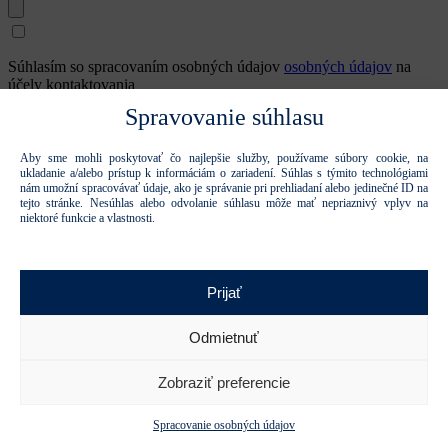
Súhlasím so spracovaním osobných údajov
osobných údajov
na
účely kontaktovania
Spravovanie súhlasu
Ďakujeme, formulár bol odoslaný.
Formulár sa nepodarilo odoslať.
Aby sme mohli poskytovať čo najlepšie služby, používame súbory cookie, na
ukladanie a/alebo prístup k informáciám o zariadení. Súhlas s týmito technológiami
nám umožní spracovávať údaje, ako je správanie pri prehliadaní alebo jedinečné ID na
Odoslať
tejto stránke. Nesúhlas alebo odvolanie súhlasu môže mať nepriaznivý vplyv na
Tieto stránky sú chránené reCAPTCHA a spoločnosťou Google a
niektoré funkcie a vlastnosti.
platia
Pravidlá ochrany osobných údajov
a
Zmluvné podmienky.
.
Zatvoriť
*Meno
Prijať
*Priezvisko
Odmietnuť
*E-mail (kontaktná osoba)
Zobraziť preferencie
*Názov firmy
Spracovanie osobných údajov
*Počet zamestnancov