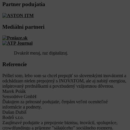
Partner podujatia
Mediálni partneri
Dvakrát meraj, raz digitalizuj.
Referencie
Prišiel som, lebo som sa chcel prepojiť so slovenskými inovátormi a
odchádzam nielen prepojený s INOVATOM, ale aj nabitý energiou,
inšpirovaný prednáškami a povzbudený vzájomnou dôverou.
Marek Polák
Sensodrive GmbH
Ďakujem za prínosné podujatie, čerpám veľmi oceniteľné
informácie a podnety.
Dušan Dubiš
Bodrô s.r.o.
Zaujímavé podujatie a prepojenie biznisu, inovácií, spolupráce,
crowdfundingu a príjemne "sálajúceho" sociálneho rozmeru.