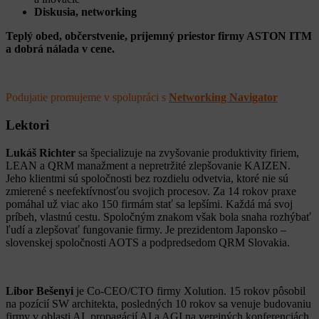
Diskusia, networking
Teplý obed, občerstvenie, príjemný priestor firmy ASTON ITM
a dobrá nálada v cene.
Podujatie promujeme v spolupráci s
Networking Navigator
Lektori
Lukáš Richter
sa špecializuje na zvyšovanie produktivity firiem,
LEAN a QRM manažment a nepretržité zlepšovanie KAIZEN.
Jeho klientmi sú spoločnosti bez rozdielu odvetvia, ktoré nie sú
zmierené s neefektívnosťou svojich procesov. Za 14 rokov praxe
pomáhal už viac ako 150 firmám stať sa lepšími. Každá má svoj
príbeh, vlastnú cestu. Spoločným znakom však bola snaha rozhýbať
ľudí a zlepšovať fungovanie firmy. Je prezidentom Japonsko –
slovenskej spoločnosti AOTS a podpredsedom QRM Slovakia.
Libor Bešenyi
je Co-CEO/CTO firmy Xolution. 15 rokov pôsobil
na pozícií SW architekta, posledných 10 rokov sa venuje budovaniu
firmy v oblasti AI, propagácií AI a AGI na verejných konferenciách