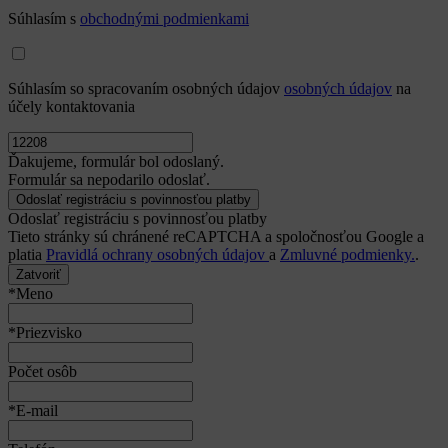
Súhlasím s
obchodnými podmienkami
Súhlasím so spracovaním osobných údajov
osobných údajov
na
účely kontaktovania
Ďakujeme, formulár bol odoslaný.
Formulár sa nepodarilo odoslať.
Odoslať registráciu s povinnosťou platby
Tieto stránky sú chránené reCAPTCHA a spoločnosťou Google a
platia
Pravidlá ochrany osobných údajov
a
Zmluvné podmienky.
.
Zatvoriť
*Meno
*Priezvisko
Počet osôb
*E-mail