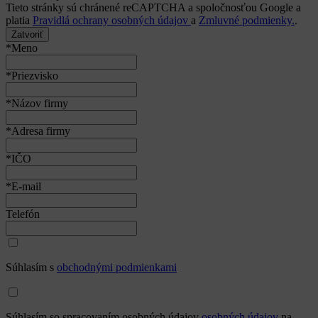
Tieto stránky sú chránené reCAPTCHA a spoločnosťou Google a
platia
Pravidlá ochrany osobných údajov
a
Zmluvné podmienky.
.
Zatvoriť
*Meno
*Priezvisko
*Názov firmy
*Adresa firmy
*IČO
*E-mail
Telefón
Súhlasím s
obchodnými podmienkami
Súhlasím so spracovaním osobných údajov
osobných údajov
na