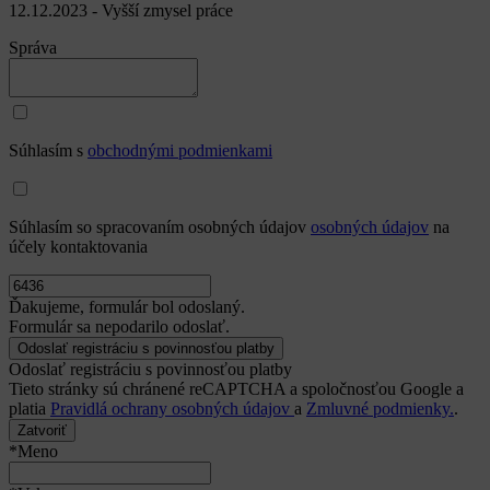
12.12.2023 - Vyšší zmysel práce
Správa
Súhlasím s
obchodnými podmienkami
Súhlasím so spracovaním osobných údajov
osobných údajov
na
účely kontaktovania
Ďakujeme, formulár bol odoslaný.
Formulár sa nepodarilo odoslať.
Odoslať registráciu s povinnosťou platby
Tieto stránky sú chránené reCAPTCHA a spoločnosťou Google a
platia
Pravidlá ochrany osobných údajov
a
Zmluvné podmienky.
.
Zatvoriť
*Meno