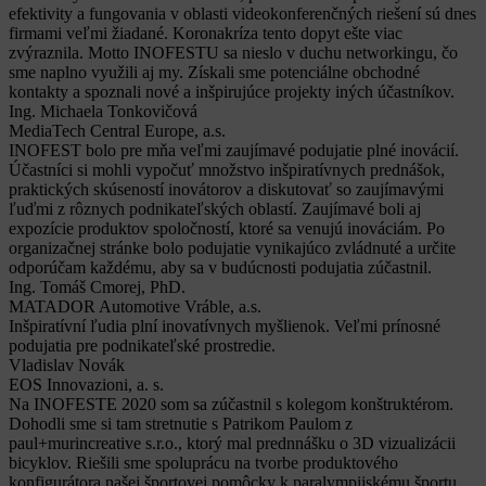
efektivity a fungovania v oblasti videokonferenčných riešení sú dnes
firmami veľmi žiadané. Koronakríza tento dopyt ešte viac
zvýraznila. Motto INOFESTU sa nieslo v duchu networkingu, čo
sme naplno využili aj my. Získali sme potenciálne obchodné
kontakty a spoznali nové a inšpirujúce projekty iných účastníkov.
Ing. Michaela Tonkovičová
MediaTech Central Europe, a.s.
INOFEST bolo pre mňa veľmi zaujímavé podujatie plné inovácií.
Účastníci si mohli vypočuť množstvo inšpiratívnych prednášok,
praktických skúseností inovátorov a diskutovať so zaujímavými
ľuďmi z rôznych podnikateľských oblastí. Zaujímavé boli aj
expozície produktov spoločností, ktoré sa venujú inováciám. Po
organizačnej stránke bolo podujatie vynikajúco zvládnuté a určite
odporúčam každému, aby sa v budúcnosti podujatia zúčastnil.
Ing. Tomáš Cmorej, PhD.
MATADOR Automotive Vráble, a.s.
Inšpiratívní ľudia plní inovatívnych myšlienok. Veľmi prínosné
podujatia pre podnikateľské prostredie.
Vladislav Novák
EOS Innovazioni, a. s.
Na INOFESTE 2020 som sa zúčastnil s kolegom konštruktérom.
Dohodli sme si tam stretnutie s Patrikom Paulom z
paul+murincreative s.r.o., ktorý mal prednnášku o 3D vizualizácii
bicyklov. Riešili sme spoluprácu na tvorbe produktového
konfigurátora našej športovej pomôcky k paralympijskému športu