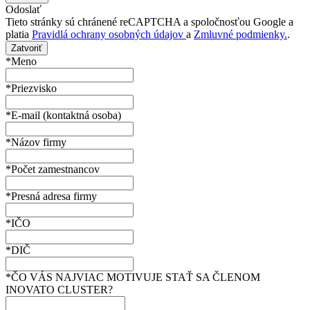
Odoslať
Tieto stránky sú chránené reCAPTCHA a spoločnosťou Google a
platia
Pravidlá ochrany osobných údajov
a
Zmluvné podmienky.
.
Zatvoriť
*Meno
*Priezvisko
*E-mail (kontaktná osoba)
*Názov firmy
*Počet zamestnancov
*Presná adresa firmy
*IČO
*DIČ
*ČO VÁS NAJVIAC MOTIVUJE STAŤ SA ČLENOM
INOVATO CLUSTER?