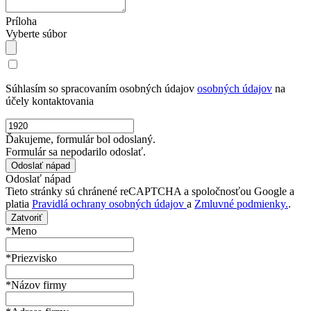
Príloha
Vyberte súbor
Súhlasím so spracovaním osobných údajov
osobných údajov
na
účely kontaktovania
Ďakujeme, formulár bol odoslaný.
Formulár sa nepodarilo odoslať.
Odoslať nápad
Tieto stránky sú chránené reCAPTCHA a spoločnosťou Google a
platia
Pravidlá ochrany osobných údajov
a
Zmluvné podmienky.
.
Zatvoriť
*Meno
*Priezvisko
*Názov firmy