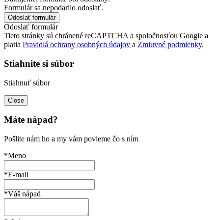
Formulár sa nepodarilo odoslať.
Odoslať formulár
Tieto stránky sú chránené reCAPTCHA a spoločnosťou Google a
platia
Pravidlá ochrany osobných údajov
a
Zmluvné podmienky
.
Stiahnite si súbor
Stiahnuť súbor
Close
Máte nápad?
Pošlite nám ho a my vám povieme čo s ním
*Meno
*E-mail
*Váš nápad