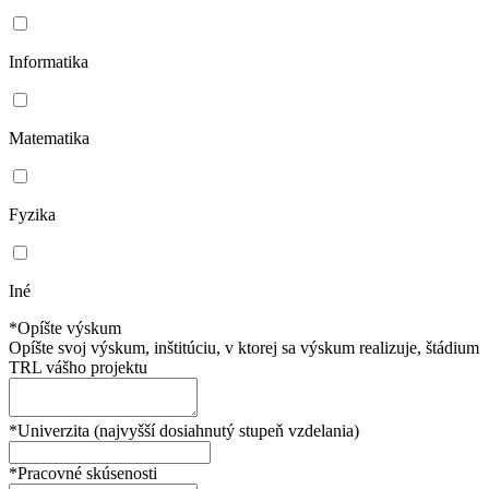
Informatika
Matematika
Fyzika
Iné
*Opíšte výskum
Opíšte svoj výskum, inštitúciu, v ktorej sa výskum realizuje, štádium
TRL vášho projektu
*Univerzita (najvyšší dosiahnutý stupeň vzdelania)
*Pracovné skúsenosti