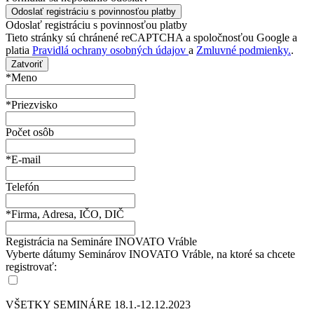
Odoslať registráciu s povinnosťou platby
Tieto stránky sú chránené reCAPTCHA a spoločnosťou Google a
platia
Pravidlá ochrany osobných údajov
a
Zmluvné podmienky.
.
Zatvoriť
*Meno
*Priezvisko
Počet osôb
*E-mail
Telefón
*Firma, Adresa, IČO, DIČ
Registrácia na Semináre INOVATO Vráble
Vyberte dátumy Seminárov INOVATO Vráble, na ktoré sa chcete
registrovať:
VŠETKY SEMINÁRE 18.1.-12.12.2023