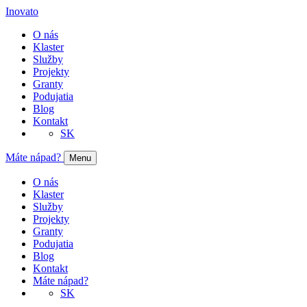
Inovato
O nás
Klaster
Služby
Projekty
Granty
Podujatia
Blog
Kontakt
SK
Máte nápad?
Menu
O nás
Klaster
Služby
Projekty
Granty
Podujatia
Blog
Kontakt
Máte nápad?
SK