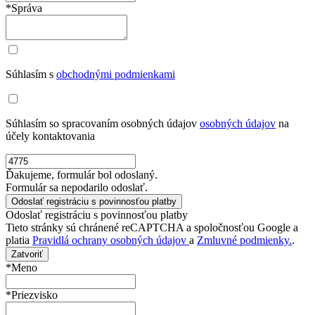
*Správa
Súhlasím s
obchodnými podmienkami
Súhlasím so spracovaním osobných údajov
osobných údajov
na
účely kontaktovania
Ďakujeme, formulár bol odoslaný.
Formulár sa nepodarilo odoslať.
Odoslať registráciu s povinnosťou platby
Tieto stránky sú chránené reCAPTCHA a spoločnosťou Google a
platia
Pravidlá ochrany osobných údajov
a
Zmluvné podmienky.
.
Zatvoriť
*Meno
*Priezvisko