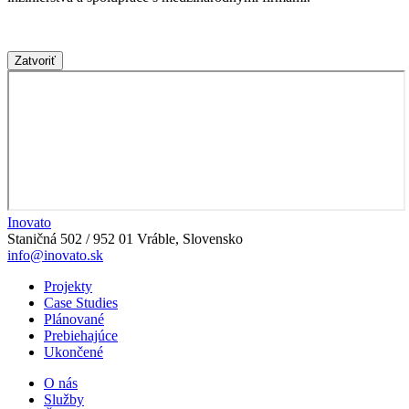
Zatvoriť
Inovato
Staničná 502 / 952 01 Vráble, Slovensko
info@inovato.sk
Projekty
Case Studies
Plánované
Prebiehajúce
Ukončené
O nás
Služby