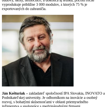
budovy, školy, nemocnice, a dokonca aj letiská, pričom ročne
vyprodukuje približne 3 000 modulov, z ktorých 75 % je
exportovaných do zahraničia.
Ján Košturiak –
zakladateľ spoločností IPA Slovakia, INOVATO a
Podnikateľskej univerzity. Je odborníkom na inovácie a osobný
rozvoj, s bohatými skúsenosťami v oblasti priemyselného
inžinierstva a spolupráce s medzinárodnými firmami.