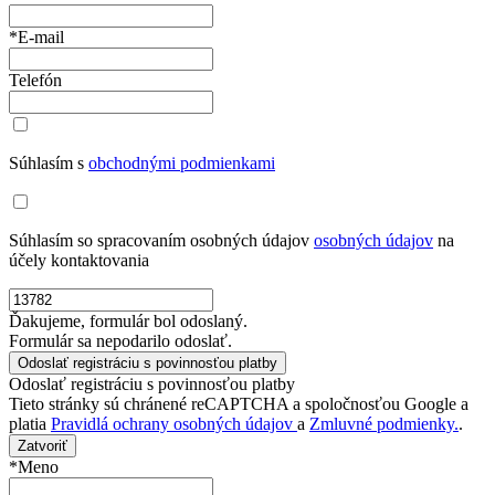
*E-mail
Telefón
Súhlasím s
obchodnými podmienkami
Súhlasím so spracovaním osobných údajov
osobných údajov
na
účely kontaktovania
Ďakujeme, formulár bol odoslaný.
Formulár sa nepodarilo odoslať.
Odoslať registráciu s povinnosťou platby
Tieto stránky sú chránené reCAPTCHA a spoločnosťou Google a
platia
Pravidlá ochrany osobných údajov
a
Zmluvné podmienky.
.
Zatvoriť
*Meno