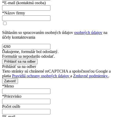
*E-mail (kontaktná osoba)
*Názov firmy
Súhlasím so spracovaním osobných údajov
osobných údajov
na
účely kontaktovania
Ďakujeme, formulár bol odoslaný.
Formulár sa nepodarilo odoslať.
Prihlásiť sa na odber
Tieto stránky sú chránené reCAPTCHA a spoločnosťou Google a
platia
Pravidlá ochrany osobných údajov
a
Zmluvné podmienky.
.
Zatvoriť
*Meno
*Priezvisko
Počet osôb
*E-mail