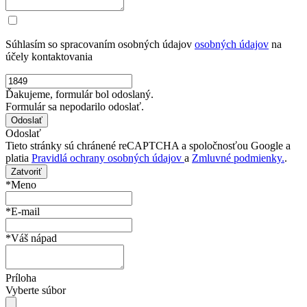
Súhlasím so spracovaním osobných údajov
osobných údajov
na
účely kontaktovania
Ďakujeme, formulár bol odoslaný.
Formulár sa nepodarilo odoslať.
Odoslať
Tieto stránky sú chránené reCAPTCHA a spoločnosťou Google a
platia
Pravidlá ochrany osobných údajov
a
Zmluvné podmienky.
.
Zatvoriť
*Meno
*E-mail
*Váš nápad
Príloha
Vyberte súbor