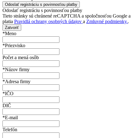
Odoslať registráciu s povinnosťou platby
Tieto stránky sú chránené reCAPTCHA a spoločnosťou Google a
platia
Pravidlá ochrany osobných údajov
a
Zmluvné podmienky.
.
Zatvoriť
*Meno
*Priezvisko
Počet a mená osôb
*Názov firmy
*Adresa firmy
*IČO
DIČ
*E-mail
Telefón