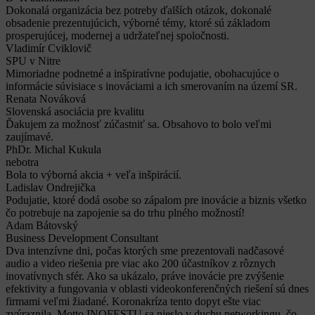
Dokonalá organizácia bez potreby ďalších otázok, dokonalé
obsadenie prezentujúcich, výborné témy, ktoré sú základom
prosperujúcej, modernej a udržateľnej spoločnosti.
Vladimír Cviklovič
SPU v Nitre
Mimoriadne podnetné a inšpiratívne podujatie, obohacujúce o
informácie súvisiace s inováciami a ich smerovaním na území SR.
Renata Nováková
Slovenská asociácia pre kvalitu
Ďakujem za možnosť zúčastniť sa. Obsahovo to bolo veľmi
zaujímavé.
PhDr. Michal Kukula
nebotra
Bola to výborná akcia + veľa inšpirácií.
Ladislav Ondrejička
Podujatie, ktoré dodá osobe so zápalom pre inovácie a biznis všetko
čo potrebuje na zapojenie sa do trhu plného možností!
Adam Bátovský
Business Development Consultant
Dva intenzívne dni, počas ktorých sme prezentovali nadčasové
audio a video riešenia pre viac ako 200 účastníkov z rôznych
inovatívnych sfér. Ako sa ukázalo, práve inovácie pre zvýšenie
efektivity a fungovania v oblasti videokonferenčných riešení sú dnes
firmami veľmi žiadané. Koronakríza tento dopyt ešte viac
zvýraznila. Motto INOFESTU sa nieslo v duchu networkingu, čo