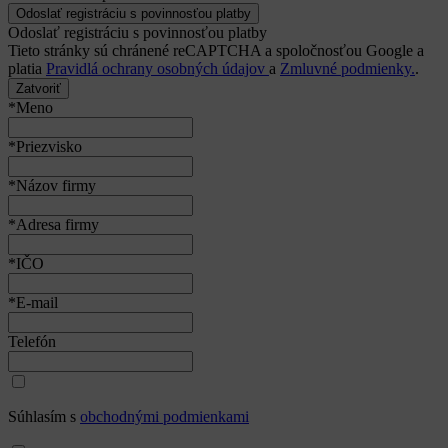
Odoslať registráciu s povinnosťou platby
Tieto stránky sú chránené reCAPTCHA a spoločnosťou Google a
platia
Pravidlá ochrany osobných údajov
a
Zmluvné podmienky.
.
Zatvoriť
*Meno
*Priezvisko
*Názov firmy
*Adresa firmy
*IČO
*E-mail
Telefón
Súhlasím s
obchodnými podmienkami