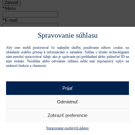
Zatvoriť
*Meno
*E-mail
*Váš nápad
Spravovanie súhlasu
Aby sme mohli poskytovať čo najlepšie služby, používame súbory cookie, na
Príloha
ukladanie a/alebo prístup k informáciám o zariadení. Súhlas s týmito technológiami
Vyberte súbor
nám umožní spracovávať údaje, ako je správanie pri prehliadaní alebo jedinečné ID na
tejto stránke. Nesúhlas alebo odvolanie súhlasu môže mať nepriaznivý vplyv na
niektoré funkcie a vlastnosti.
Súhlasím so spracovaním osobných údajov
osobných údajov
na
účely kontaktovania
Prijať
Ďakujeme, formulár bol odoslaný.
Odmietnuť
Formulár sa nepodarilo odoslať.
Zobraziť preferencie
Odoslať nápad
Tieto stránky sú chránené reCAPTCHA a spoločnosťou Google a
platia
Pravidlá ochrany osobných údajov
Spracovanie osobných údajov
a
Zmluvné podmienky.
.
Zatvoriť