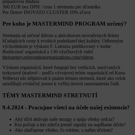
prípadovou štúdiou
300 EUR bez DPH / cena 1 stretnutia pre účastníka
Pre členov INOVATO CLUSTER 10% zľava
Pre koho je MASTERMIND PROGRAM určený?
Stretnutia sú určené lídrom a aktivátorom inovatívnych firiem
hľadajúcich cesty k evolúcii podnikateľskej kultúry. Odborným
východiskom je výskum F. Lalouxa publikovaný v knihe
Budúcnosť organizácií
a 130 výučbových videí
thejourney.reinventingorganizations.com/videos
.
Výskum organizácií, ktoré fungujú bez vedúcich, nazývaných
tyrkysové (tealové – podľa vývojovej teórie organizácií od Kena
Wilbera) nás inšpirovali k piatim témam stretnutí, ktoré ako celok
umožňujú evolučný posun k vyššej úrovni samoriadenia ľudí.
TÉMY MASTERMIND STRETNUTÍ
9.4.2024 - Pracujme všetci na účele našej existencie?
Aký účel aktivuje naše mozgy a spája všetky srdcia?
Kto počuje a kto zdieľa jemné signály na napĺňanie účelu?
Ako zlaďujeme všetko, čo robíme, s našim účelom?