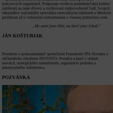
tyrkysových organizácií. Podporuje evolúciu podnikateľskej kultúry
založenej na raste dôvery a rozširovaní zodpovedností ľudí. Svojich
zákazníkov najčastejšie sprevádza esenciálnymi otázkami a hlbokým
prežitkom až k vedomým rozhodnutiam o vlastnej jedinečnej ceste.
„My sami jsme těmi, na které jsme čekali.“
JÁN KOŠTURIAK
Prezident a spoluzakladateľ spoločnosti Fraunhofer IPA Slovakia a
občianskeho združenia INOVATO. Poradca a kauč v oblasti
inovácií, strategického manažmentu, organizácie podniku a
priemyselného inžinierstva.
POZVÁNKA