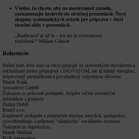
Všetko, čo chcete, aby na mastermind zaznelo,
zaznamenajte heslovite do stručnej prezentácie. Štyri
skupiny systematických otázok pre prípravu = štyri
stručné slidy v prezentácii.
„Budúcnosť je už tu – len nie je rovnomerne
rozložená.“ William Gibson
Referencie
Prišiel som, lebo som sa chcel prepojiť so slovenskými inovátormi a
odchádzam nielen prepojený s INOVATOM, ale aj nabitý energiou,
inšpirovaný prednáškami a povzbudený vzájomnou dôverou.
Marek Polák
Sensodrive GmbH
Ďakujem za prínosné podujatie, čerpám veľmi oceniteľné
informácie a podnety.
Dušan Dubiš
Bodrô s.r.o.
Zaujímavé podujatie a prepojenie biznisu, inovácií, spolupráce,
crowdfundingu a príjemne "sálajúceho" sociálneho rozmeru.
Ďakujem za organizáciu.
Marek Mašláni
B+R automation