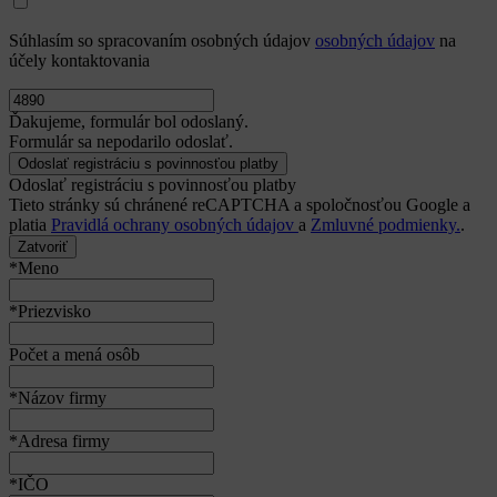
Súhlasím so spracovaním osobných údajov
osobných údajov
na
účely kontaktovania
Ďakujeme, formulár bol odoslaný.
Formulár sa nepodarilo odoslať.
Odoslať registráciu s povinnosťou platby
Tieto stránky sú chránené reCAPTCHA a spoločnosťou Google a
platia
Pravidlá ochrany osobných údajov
a
Zmluvné podmienky.
.
Zatvoriť
*Meno
*Priezvisko
Počet a mená osôb
*Názov firmy
*Adresa firmy
*IČO