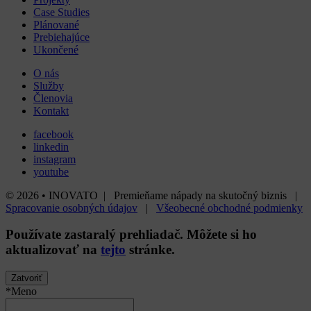
Case Studies
Plánované
Prebiehajúce
Ukončené
O nás
Služby
Členovia
Kontakt
facebook
linkedin
instagram
youtube
© 2026 • INOVATO | Premieňame nápady na skutočný biznis |
Spracovanie osobných údajov
|
Všeobecné obchodné podmienky
Používate
zastaralý
prehliadač. Môžete si ho
aktualizovať na
tejto
stránke.
Zatvoriť
*Meno