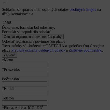
Súhlasím so spracovaním osobných údajov
osobných údajov
na
účely kontaktovania
Ďakujeme, formulár bol odoslaný.
Formulár sa nepodarilo odoslať.
Odoslať registráciu s povinnosťou platby
Tieto stránky sú chránené reCAPTCHA a spoločnosťou Google a
platia
Pravidlá ochrany osobných údajov
a
Zmluvné podmienky.
.
Zatvoriť
*Meno
*Priezvisko
Počet osôb
*E-mail
Telefón
*Firma, Adresa, IČO, DIČ