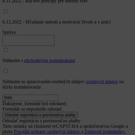
8.11.2022 - Baťove princípy pre dnešný svet
6.12.2022 - Hľadanie radosti a motivácie živote a v práci
Správa
Súhlasím s
obchodnými podmienkami
Súhlasím so spracovaním osobných údajov
osobných údajov
na
účely kontaktovania
Ďakujeme, formulár bol odoslaný.
Formulár sa nepodarilo odoslať.
Odoslať registráciu s povinnosťou platby
Tieto stránky sú chránené reCAPTCHA a spoločnosťou Google a
platia
Pravidlá ochrany osobných údajov
a
Zmluvné podmienky.
.