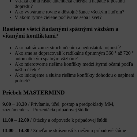
Vďaka čomu rastie autentická energia a napätie k posunu
dopredu?
Ako vytvárame rovné a dôstojné šance všetkým ľuďom?
V akom rytme cielene počúvame seba i svet?
Rastieme všetci žiadanými spätnými väzbám a
vítanými konfliktami?
Ako nahrádzame: strach učením a nedostatok hojností?
Ako sme sa dopracovali k radikálne úprimným 360 ° až 720 °
automatickým spätným väzbám?
Ako mierotvorne riešime konflikty medzi štyrmi očami podľa
nášho účelu?
Ako iniciujeme a slušne riešime konflikty dohodou o naplnení
potrieb?
Priebeh MASTERMIND
9.00 – 10.30
/
Privítanie, účel, postup a predpoklady MM,
zoznámenie sa.
Prezentácia prípadovej štúdie
11.00 – 12.00
/ Otázky a odpovede k prípadovej štúdii
13.00 – 14.30
/ Zdieľanie skúseností k riešeniu prípadové štúdie