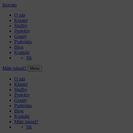
Inovato
O nás
Klaster
Služby
Projekty
Granty
Podujatia
Blog
Kontakt
SK
Máte nápad?
Menu
O nás
Klaster
Služby
Projekty
Granty
Podujatia
Blog
Kontakt
Máte nápad?
SK