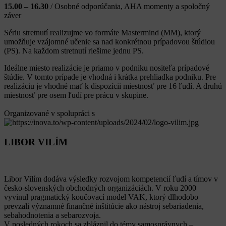
15.00 – 16.30
/ Osobné odporúčania, AHA momenty a spoločný
záver
Sériu stretnutí realizujme vo formáte Mastermind (MM), ktorý
umožňuje vzájomné učenie sa nad konkrétnou prípadovou štúdiou
(PS). Na každom stretnutí riešime jednu PS.
Ideálne miesto realizácie je priamo v podniku nositeľa prípadové
štúdie. V tomto prípade je vhodná i krátka prehliadka podniku. Pre
realizáciu je vhodné mať k dispozícii miestnosť pre 16 ľudí. A druhú
miestnosť pre osem ľudí pre prácu v skupine.
Organizované v spolupráci s
LIBOR VILÍM
Libor Vilím dodáva výsledky rozvojom kompetencií ľudí a tímov v
česko-slovenských obchodných organizáciách. V roku 2000
vyvinul pragmatický koučovací model VAK, ktorý dlhodobo
prevzali významné finančné inštitúcie ako nástroj sebariadenia,
sebahodnotenia a sebarozvoja.
V posledných rokoch sa zbláznil do témy samosprávnych –