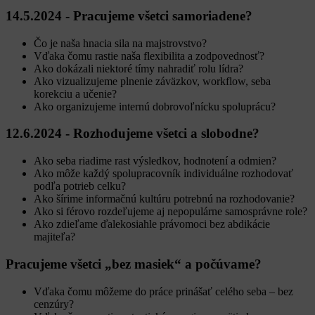
14.5.2024 - Pracujeme všetci samoriadene?
Čo je naša hnacia sila na majstrovstvo?
Vďaka čomu rastie naša flexibilita a zodpovednosť?
Ako dokázali niektoré tímy nahradiť rolu lídra?
Ako vizualizujeme plnenie záväzkov, workflow, seba
korekciu a učenie?
Ako organizujeme internú dobrovoľnícku spoluprácu?
12.6.2024 - Rozhodujeme všetci a slobodne?
Ako seba riadime rast výsledkov, hodnotení a odmien?
Ako môže každý spolupracovník individuálne rozhodovať
podľa potrieb celku?
Ako šírime informačnú kultúru potrebnú na rozhodovanie?
Ako si férovo rozdeľujeme aj nepopulárne samosprávne role?
Ako zdieľame ďalekosiahle právomoci bez abdikácie
majiteľa?
Pracujeme všetci „bez masiek“ a počúvame?
Vďaka čomu môžeme do práce prinášať celého seba – bez
cenzúry?