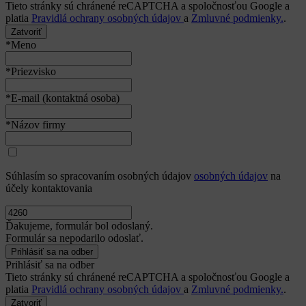
Tieto stránky sú chránené reCAPTCHA a spoločnosťou Google a
platia
Pravidlá ochrany osobných údajov
a
Zmluvné podmienky.
.
Zatvoriť
*Meno
*Priezvisko
*E-mail (kontaktná osoba)
*Názov firmy
Súhlasím so spracovaním osobných údajov
osobných údajov
na
účely kontaktovania
Ďakujeme, formulár bol odoslaný.
Formulár sa nepodarilo odoslať.
Prihlásiť sa na odber
Tieto stránky sú chránené reCAPTCHA a spoločnosťou Google a
platia
Pravidlá ochrany osobných údajov
a
Zmluvné podmienky.
.
Zatvoriť