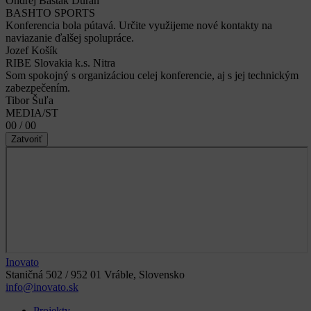
Ondrej Bašták Ďurán
BASHTO SPORTS
Konferencia bola pútavá. Určite využijeme nové kontakty na
naviazanie ďalšej spolupráce.
Jozef Košík
RIBE Slovakia k.s. Nitra
Som spokojný s organizáciou celej konferencie, aj s jej technickým
zabezpečením.
Tibor Šuľa
MEDIA/ST
00 / 00
Zatvoriť
Inovato
Staničná 502 / 952 01 Vráble, Slovensko
info@inovato.sk
Projekty