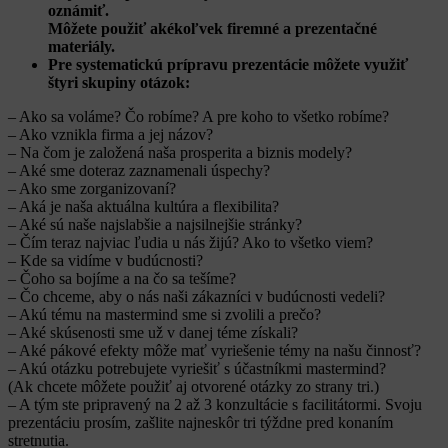
oznámiť.
Môžete použiť akékoľvek firemné a prezentačné
materiály.
Pre systematickú prípravu prezentácie môžete využiť
štyri skupiny otázok:
– Ako sa voláme? Čo robíme? A pre koho to všetko robíme?
– Ako vznikla firma a jej názov?
– Na čom je založená naša prosperita a biznis modely?
– Aké sme doteraz zaznamenali úspechy?
– Ako sme zorganizovaní?
– Aká je naša aktuálna kultúra a flexibilita?
– Aké sú naše najslabšie a najsilnejšie stránky?
– Čím teraz najviac ľudia u nás žijú? Ako to všetko viem?
– Kde sa vidíme v budúcnosti?
– Čoho sa bojíme a na čo sa tešíme?
– Čo chceme, aby o nás naši zákazníci v budúcnosti vedeli?
– Akú tému na mastermind sme si zvolili a prečo?
– Aké skúsenosti sme už v danej téme získali?
– Aké pákové efekty môže mať vyriešenie témy na našu činnosť?
– Akú otázku potrebujete vyriešiť s účastníkmi mastermind?
(Ak chcete môžete použiť aj otvorené otázky zo strany tri.)
– A tým ste pripravený na 2 až 3 konzultácie s facilitátormi. Svoju
prezentáciu prosím, zašlite najneskôr tri týždne pred konaním
stretnutia.