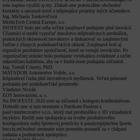
sme naplno využili aj my. Získali sme potenciálne obchodné
kontakty a spoznali nové a inšpirujúce projekty iných účastníkov.
Ing. Michaela Tonkovičová
MediaTech Central Europe, a.s.
INOFEST bolo pre mňa veľmi zaujímavé podujatie plné inovácií.
Účastníci si mohli vypočuť množstvo inšpiratívnych prednášok,
praktických skúseností inovátorov a diskutovať so zaujímavými
ľuďmi z rôznych podnikateľských oblastí. Zaujímavé boli aj
expozície produktov spoločností, ktoré sa venujú inováciám. Po
organizačnej stránke bolo podujatie vynikajúco zvládnuté a určite
odporúčam každému, aby sa v budúcnosti podujatia zúčastnil.
Ing. Tomáš Cmorej, PhD.
MATADOR Automotive Vráble, a.s.
Inšpiratívní ľudia plní inovatívnych myšlienok. Veľmi prínosné
podujatia pre podnikateľské prostredie.
Vladislav Novák
EOS Innovazioni, a. s.
Na INOFESTE 2020 som sa zúčastnil s kolegom konštruktérom.
Dohodli sme si tam stretnutie s Patrikom Paulom z
paul+murincreative s.r.o., ktorý mal prednnášku o 3D vizualizácii
bicyklov. Riešili sme spoluprácu na tvorbe produktového
konfigurátora našej športovej pomôcky k paralympijskému športu
boccia.mOsobné stretnutie nám pomohlo posunúť sa v chápaní
zadania a podmienok spolupráce.