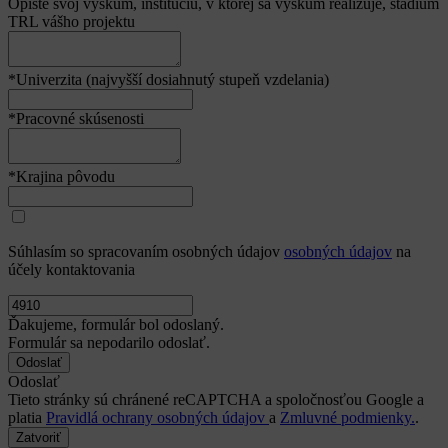
Opíšte svoj výskum, inštitúciu, v ktorej sa výskum realizuje, štádium
TRL vášho projektu
*Univerzita (najvyšší dosiahnutý stupeň vzdelania)
*Pracovné skúsenosti
*Krajina pôvodu
Súhlasím so spracovaním osobných údajov
osobných údajov
na
účely kontaktovania
Ďakujeme, formulár bol odoslaný.
Formulár sa nepodarilo odoslať.
Odoslať
Tieto stránky sú chránené reCAPTCHA a spoločnosťou Google a
platia
Pravidlá ochrany osobných údajov
a
Zmluvné podmienky.
.
Zatvoriť