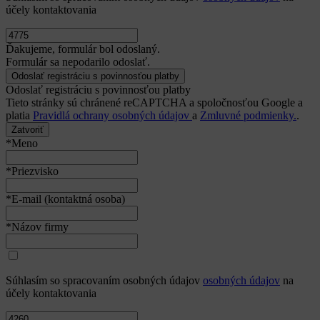
účely kontaktovania
Ďakujeme, formulár bol odoslaný.
Formulár sa nepodarilo odoslať.
Odoslať registráciu s povinnosťou platby
Tieto stránky sú chránené reCAPTCHA a spoločnosťou Google a
platia
Pravidlá ochrany osobných údajov
a
Zmluvné podmienky.
.
Zatvoriť
*Meno
*Priezvisko
*E-mail (kontaktná osoba)
*Názov firmy
Súhlasím so spracovaním osobných údajov
osobných údajov
na
účely kontaktovania