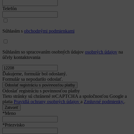
Telefón
Súhlasím s
obchodnými podmienkami
Súhlasím so spracovaním osobných údajov
osobných údajov
na
účely kontaktovania
Ďakujeme, formulár bol odoslaný.
Formulár sa nepodarilo odoslať.
Odoslať registráciu s povinnosťou platby
Tieto stránky sú chránené reCAPTCHA a spoločnosťou Google a
platia
Pravidlá ochrany osobných údajov
a
Zmluvné podmienky.
.
Zatvoriť
*Meno
*Priezvisko