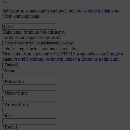
Súhlasím so spracovaním osobných údajov
osobných údajov
na
účely kontaktovania
Ďakujeme, formulár bol odoslaný.
Formulár sa nepodarilo odoslať.
Odoslať registráciu s povinnosťou platby
Tieto stránky sú chránené reCAPTCHA a spoločnosťou Google a
platia
Pravidlá ochrany osobných údajov
a
Zmluvné podmienky.
.
Zatvoriť
*Meno
*Priezvisko
*Názov firmy
*Adresa firmy
*IČO
*E-mail