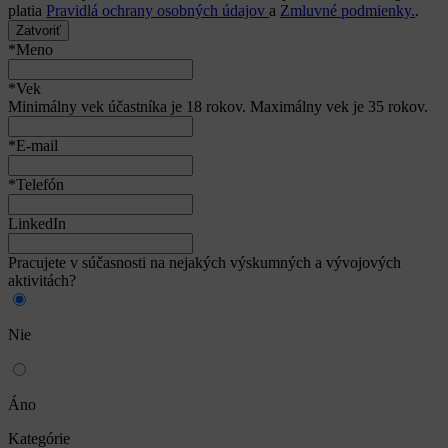
platia
Pravidlá ochrany osobných údajov
a
Zmluvné podmienky.
.
Zatvoriť
*Meno
*Vek
Minimálny vek účastníka je 18 rokov. Maximálny vek je 35 rokov.
*E-mail
*Telefón
LinkedIn
Pracujete v súčasnosti na nejakých výskumných a vývojových
aktivitách?
Nie
Áno
Kategórie