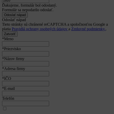
Ďakujeme, formulár bol odoslaný.
Formulár sa nepodarilo odoslať.
Odoslať nápad
Tieto stránky sú chránené reCAPTCHA a spoločnosťou Google a
platia
Pravidlá ochrany osobných údajov
a
Zmluvné podmienky.
.
Zatvoriť
*Meno
*Priezvisko
*Názov firmy
*Adresa firmy
*IČO
*E-mail
Telefón