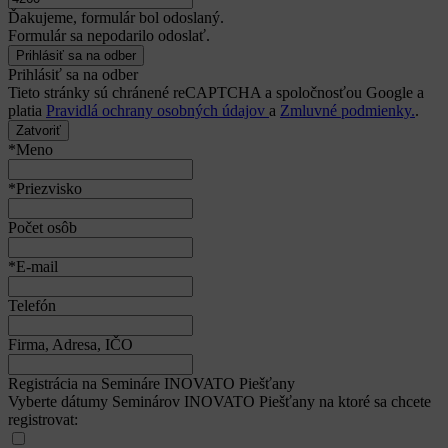
Ďakujeme, formulár bol odoslaný.
Formulár sa nepodarilo odoslať.
Prihlásiť sa na odber
Tieto stránky sú chránené reCAPTCHA a spoločnosťou Google a
platia
Pravidlá ochrany osobných údajov
a
Zmluvné podmienky.
.
Zatvoriť
*Meno
*Priezvisko
Počet osôb
*E-mail
Telefón
Firma, Adresa, IČO
Registrácia na Semináre INOVATO Piešťany
Vyberte dátumy Seminárov INOVATO Piešťany na ktoré sa chcete
registrovat: