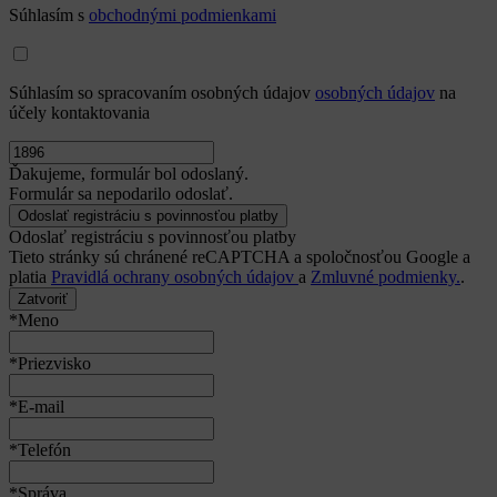
Súhlasím s
obchodnými podmienkami
Súhlasím so spracovaním osobných údajov
osobných údajov
na
účely kontaktovania
Ďakujeme, formulár bol odoslaný.
Formulár sa nepodarilo odoslať.
Odoslať registráciu s povinnosťou platby
Tieto stránky sú chránené reCAPTCHA a spoločnosťou Google a
platia
Pravidlá ochrany osobných údajov
a
Zmluvné podmienky.
.
Zatvoriť
*Meno
*Priezvisko
*E-mail
*Telefón
*Správa