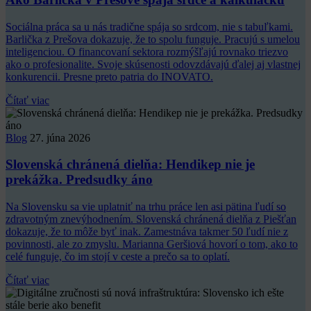
Sociálna práca sa u nás tradične spája so srdcom, nie s tabuľkami.
Barlička z Prešova dokazuje, že to spolu funguje. Pracujú s umelou
inteligenciou. O financovaní sektora rozmýšľajú rovnako triezvo
ako o profesionalite. Svoje skúsenosti odovzdávajú ďalej aj vlastnej
konkurencii. Presne preto patria do INOVATO.
Čítať viac
Blog
27. júna 2026
Slovenská chránená dielňa: Hendikep nie je
prekážka. Predsudky áno
Na Slovensku sa vie uplatniť na trhu práce len asi pätina ľudí so
zdravotným znevýhodnením. Slovenská chránená dielňa z Piešťan
dokazuje, že to môže byť inak. Zamestnáva takmer 50 ľudí nie z
povinnosti, ale zo zmyslu. Marianna Geršiová hovorí o tom, ako to
celé funguje, čo im stojí v ceste a prečo sa to oplatí.
Čítať viac