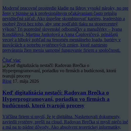
Moderné pracovné prostredie kladie na lídrov vysoké nároky, no pre
ženy v biznise sa k profesionálnym očakávaniam často pripája
neviditeľná záťaž. Ako úspešne skombinovať kariéru, leadership a
osobný život bez toho, aby sme podľahli tlaku na stopercentný
výkon? Tri popredné slovenské odborníčky a manažérky – Ivana
Kondášová, Martina Jankolová a Anna Čaplovičová, prinášajú
vecný a hlboký pohľad na fenomén mentálneho loadu, bariéry v
inováciách a potrebu systémových zmien, ktoré namiesto
pretvárania žien menia samotné fungovanie firiem a spoločnosti.
Čítať viac
Blog
17. mája 2026
Keď digitalizácia nestačí: Radovan Brečka o
Hyperprogramovaní, poriadku vo firmách a
budúcnosti, ktorú tvarujú procesy
Väčšina firiem si myslí, že je digitálna. Naskenovali dokumenty,
zaviedli systémy, prešli na cloud. Radovan Brečka si myslí niečo iné
a má na to pádne dôvody. Ako absolvent teoretickej informatiky,