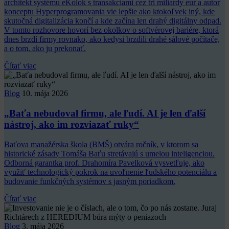
architekt systému eKolok s transakciami cez tri miliardy eur a autor
konceptu Hyperprogramovania vie lepšie ako ktokoľvek iný, kde
skutočná digitalizácia končí a kde začína len drahý digitálny odpad.
V tomto rozhovore hovorí bez okolkov o softvérovej bariére, ktorá
dnes brzdí firmy rovnako, ako kedysi brzdili drahé sálové počítače,
a o tom, ako ju prekonať.
Čítať viac
Blog
10. mája 2026
„Baťa nebudoval firmu, ale ľudí. AI je len ďalší
nástroj, ako im rozviazať ruky“
Baťova manažérska škola (BMŠ) otvára ročník, v ktorom sa
historické zásady Tomáša Baťu stretávajú s umelou inteligenciou.
Odborná garantka prof. Drahomíra Pavelková vysvetľuje, ako
využiť technologický pokrok na uvoľnenie ľudského potenciálu a
budovanie funkčných systémov s jasným poriadkom.
Čítať viac
Blog
3. mája 2026