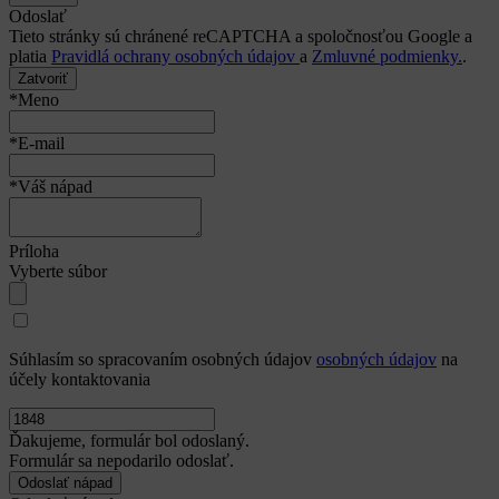
Odoslať
Tieto stránky sú chránené reCAPTCHA a spoločnosťou Google a
platia
Pravidlá ochrany osobných údajov
a
Zmluvné podmienky.
.
Zatvoriť
*Meno
*E-mail
*Váš nápad
Príloha
Vyberte súbor
Súhlasím so spracovaním osobných údajov
osobných údajov
na
účely kontaktovania
Ďakujeme, formulár bol odoslaný.
Formulár sa nepodarilo odoslať.