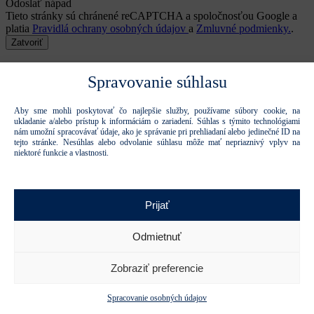
Odoslať nápad
Tieto stránky sú chránené reCAPTCHA a spoločnosťou Google a
platia
Pravidlá ochrany osobných údajov
a
Zmluvné podmienky.
.
Zatvoriť
Pre stiahnutie súboru je potrebné zadať email
Spravovanie súhlasu
Email
Aby sme mohli poskytovať čo najlepšie služby, používame súbory cookie, na
ukladanie a/alebo prístup k informáciám o zariadení. Súhlas s týmito technológiami
nám umožní spracovávať údaje, ako je správanie pri prehliadaní alebo jedinečné ID na
Súhlasím s použitím mojich osobných údajov na marketingové
tejto stránke. Nesúhlas alebo odvolanie súhlasu môže mať nepriaznivý vplyv na
účely.
niektoré funkcie a vlastnosti.
Zistiť viac o ochrane osobných údajov a ich použití
Ďakujeme, formulár bol odoslaný.
Formulár sa nepodarilo odoslať.
Prijať
Odoslať formulár
Odmietnuť
Tieto stránky sú chránené reCAPTCHA a spoločnosťou Google a
platia
Pravidlá ochrany osobných údajov
a
Zmluvné podmienky
.
Zobraziť preferencie
Stiahnite si súbor
Spracovanie osobných údajov
Stiahnuť súbor