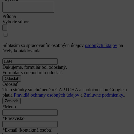
Príloha
Vyberte súbor
Súhlasím so spracovaním osobných údajov
osobných údajov
na
účely kontaktovania
Ďakujeme, formulár bol odoslaný.
Formulár sa nepodarilo odoslať.
Odoslať
Tieto stránky sú chránené reCAPTCHA a spoločnosťou Google a
platia
Pravidlá ochrany osobných údajov
a
Zmluvné podmienky.
.
Zatvoriť
*Meno
*Priezvisko
*E-mail (kontaktná osoba)