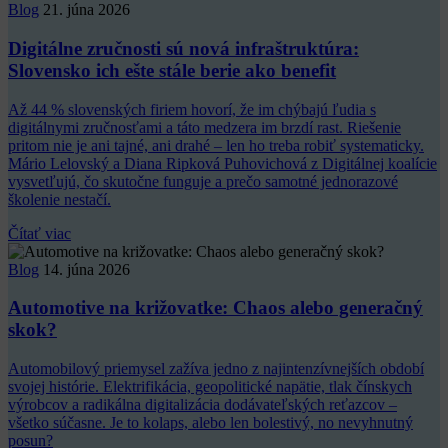
Blog
21. júna 2026
Digitálne zručnosti sú nová infraštruktúra:
Slovensko ich ešte stále berie ako benefit
Až 44 % slovenských firiem hovorí, že im chýbajú ľudia s
digitálnymi zručnosťami a táto medzera im brzdí rast. Riešenie
pritom nie je ani tajné, ani drahé – len ho treba robiť systematicky.
Mário Lelovský a Diana Ripková Puhovichová z Digitálnej koalície
vysvetľujú, čo skutočne funguje a prečo samotné jednorazové
školenie nestačí.
Čítať viac
Blog
14. júna 2026
Automotive na križovatke: Chaos alebo generačný
skok?
Automobilový priemysel zažíva jedno z najintenzívnejších období
svojej histórie. Elektrifikácia, geopolitické napätie, tlak čínskych
výrobcov a radikálna digitalizácia dodávateľských reťazcov –
všetko súčasne. Je to kolaps, alebo len bolestivý, no nevyhnutný
posun?