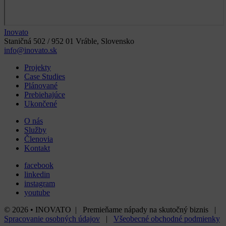
Inovato
Staničná 502 / 952 01 Vráble, Slovensko
info@inovato.sk
Projekty
Case Studies
Plánované
Prebiehajúce
Ukončené
O nás
Služby
Členovia
Kontakt
facebook
linkedin
instagram
youtube
© 2026 • INOVATO | Premieňame nápady na skutočný biznis |
Spracovanie osobných údajov
|
Všeobecné obchodné podmienky