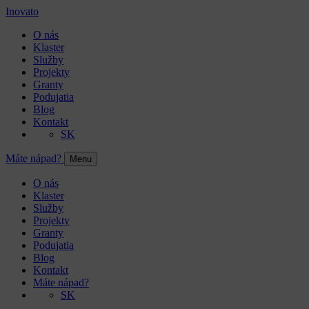
Inovato
O nás
Klaster
Služby
Projekty
Granty
Podujatia
Blog
Kontakt
SK
Máte nápad?
Menu
O nás
Klaster
Služby
Projekty
Granty
Podujatia
Blog
Kontakt
Máte nápad?
SK