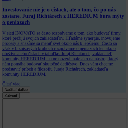
Investovanie nie je o číslach, ale o tom, čo po nás
zostane. Juraj Richtárech z HEREDIUM búra mýty
o peniazoch
V sieti INOVATO sa často rozprávame o tom, ako budovať firmy,
ktoré prežijú svojich zakladateľov. Hľadáme synergie, inovujeme
procesy a snažíme sa meniť svet okolo nás k lepšiemu. Často sa
však v biznisových kruhoch rozprávame o peniazoch len ako o
obežive alebo číslach v tabuľke. Juraj Richtárech, zakladateľ
komunity HEREDIUM, na ne pozerá inak: ako na nástroj, ktorý
nám pomáha budovať skutočné dedičstvo. Dnes vám chceme
predstaviť príbeh a filozofiu Juraja Richtárech, zakladateľa
komunity HEREDIUM.
Čítať viac
Načítať dalšie
Zatvoriť