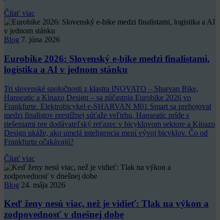
Čítať viac
Blog
7. júna 2026
Eurobike 2026: Slovenský e-bike medzi finalistami,
logistika a AI v jednom stánku
Tri slovenské spoločnosti z klastra INOVATO – Sharvan Bike,
Hanseatic a Kinazo Design – sa zúčastnia Eurobike 2026 vo
Frankfurte. Elektrobicykel e-SHARVAN M01 Smart sa prebojoval
medzi finalistov prestížnej súťaže veľtrhu, Hanseatic príde s
riešeniami pre dodávateľský reťazec v bicyklovom sektore a Kinazo
Design ukáže, ako umelá inteligencia mení vývoj bicyklov. Čo od
Frankfurtu očakávajú?
Čítať viac
Blog
24. mája 2026
Keď ženy nesú viac, než je vidieť: Tlak na výkon a
zodpovednosť v dnešnej dobe