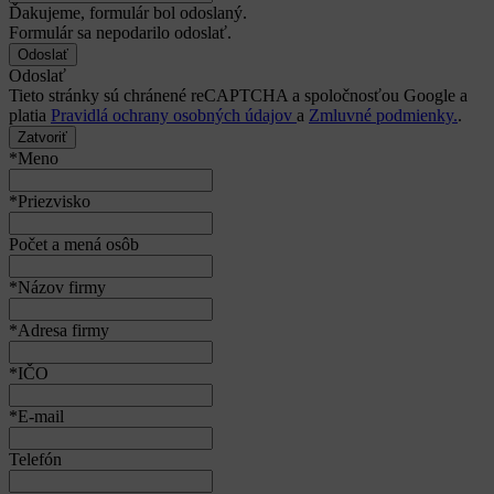
Ďakujeme, formulár bol odoslaný.
Formulár sa nepodarilo odoslať.
Odoslať
Tieto stránky sú chránené reCAPTCHA a spoločnosťou Google a
platia
Pravidlá ochrany osobných údajov
a
Zmluvné podmienky.
.
Zatvoriť
*Meno
*Priezvisko
Počet a mená osôb
*Názov firmy
*Adresa firmy
*IČO
*E-mail
Telefón