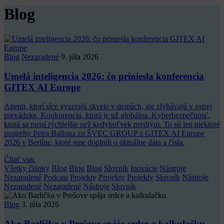
Blog
Blog
Nezaradené
9. júla 2026
Umelá inteligencia 2026: čo priniesla konferencia
GITEX AI Europe
Agenti, ktorí síce vyzerajú skvele v demách, ale zlyhávajú v ostrej
prevádzke. Konkurencia, ktorá je už globálna. Kyberbezpečnosť,
ktorá sa mení rýchlejšie než kedykoľvek predtým. To sú len niektoré
postrehy Petra Ballona zo ŠVEC GROUP z GITEX AI Europe
2026 v Berlíne, ktoré sme doplnili o aktuálne dáta a čísla.
Čítať viac
Všetky články
Blog
Blog
Blog
Slovník
Inovácie
Nástroje
Nezaradené
Podcast
Projekty
Projekty
Projekty
Slovník
Nástroje
Nezaradené
Nezaradené
Nástroje
Slovník
Blog
3. júla 2026
Ako Barlička v Prešove spája srdce a kalkulačku