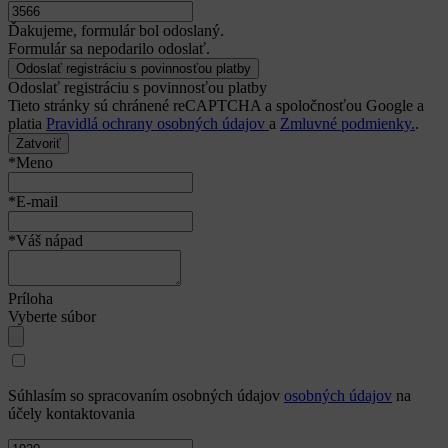
Ďakujeme, formulár bol odoslaný.
Formulár sa nepodarilo odoslať.
Odoslať registráciu s povinnosťou platby
Tieto stránky sú chránené reCAPTCHA a spoločnosťou Google a
platia
Pravidlá ochrany osobných údajov
a
Zmluvné podmienky.
.
Zatvoriť
*Meno
*E-mail
*Váš nápad
Príloha
Vyberte súbor
Súhlasím so spracovaním osobných údajov
osobných údajov
na
účely kontaktovania