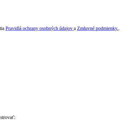
tia
Pravidlá ochrany osobných údajov
a
Zmluvné podmienky.
.
strovať: