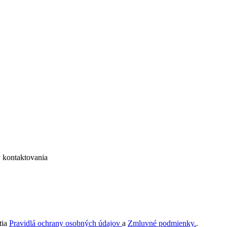
 kontaktovania
tia
Pravidlá ochrany osobných údajov
a
Zmluvné podmienky.
.