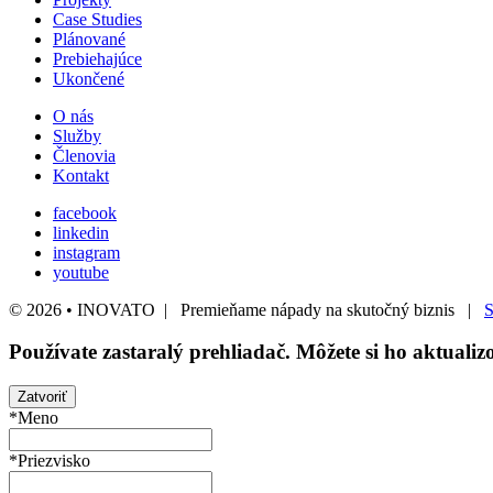
Case Studies
Plánované
Prebiehajúce
Ukončené
O nás
Služby
Členovia
Kontakt
facebook
linkedin
instagram
youtube
© 2026 • INOVATO | Premieňame nápady na skutočný biznis |
S
Používate
zastaralý
prehliadač. Môžete si ho aktuali
Zatvoriť
*Meno
*Priezvisko