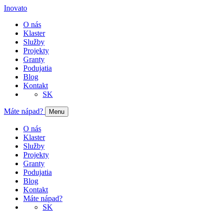
Inovato
O nás
Klaster
Služby
Projekty
Granty
Podujatia
Blog
Kontakt
SK
Máte nápad?
Menu
O nás
Klaster
Služby
Projekty
Granty
Podujatia
Blog
Kontakt
Máte nápad?
SK