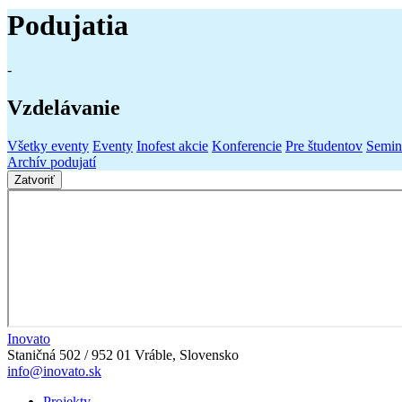
Podujatia
-
Vzdelávanie
Všetky eventy
Eventy
Inofest akcie
Konferencie
Pre študentov
Semin
Archív podujatí
Zatvoriť
Inovato
Staničná 502 / 952 01 Vráble, Slovensko
info@inovato.sk
Projekty